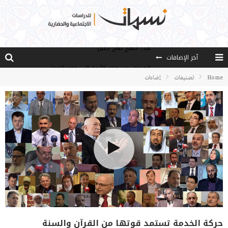
آخر الإضافات
الخدمة ..من فقه الأزمة إلى فقه العمل
مصادر العلم وسببه
Home
تصنيفات
إضاءات
النـزعة التجديدية عند الأستاذ فتح الله كولن
مدارس كولن: التعليم بوصفه مشروعًا لبناء الإنسان والمجتمع
هذا النهج نهج أصيل
حركة الخدمة تستمد قوتها من القرآن والسنة