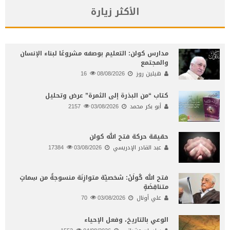
الأكثر زيارة
مدارس كولن: التعليم بوصفه مشروعًا لبناء الإنسان
والمجتمع
هيلين روز
08/08/2026
16
كتاب “من البذرة إلى الثمرة” عرض وتحليل
أبو بكر محمد
03/08/2026
2157
حقيقة حركة فتح الله كولن
عبد القادر الإدريسي
03/08/2026
17384
فتح الله كُولَنْ: شخصيّة متوازِنَة منسوجةٌ من سِماتٍ
متناقِضَةٍ
علي أونال
03/08/2026
70
الوعي بالتاريخ، وفعل الإحياء