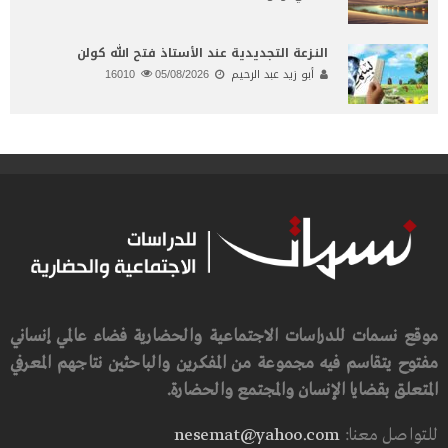
النـزعة التجديدية عند الأستاذ فتح الله كولن
أبو زيد عبد الرحيم
05/08/2026
16010
موقع نسمات للدراسات الاجتماعية والحضارية فضاء عالمي إنساني
مفتوح يتقاسم فيه مجموعة من المفكرين والباحثين نتاجهم المعرفي
المتعلق بقضايا الإنسان والمجتمع والحضارة.
للتواصل معنا:
nesemat@yahoo.com