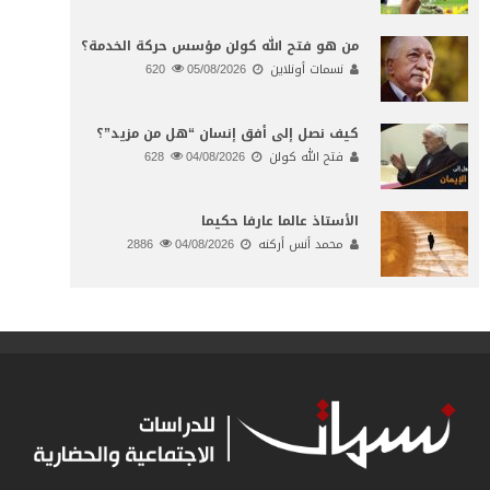
من هو فتح الله كولن مؤسس حركة الخدمة؟
نسمات أونلاين
05/08/2026
620
كيف نصل إلى أفق إنسان “هل من مزيد”؟
فتح الله كولن
04/08/2026
628
الأستاذ عالما عارفا حكيما
محمد أنس أركنه
04/08/2026
2886