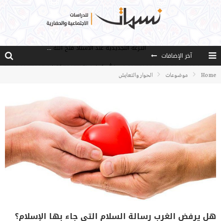
آخر الإضافات
من هو فتح الله كولن مؤسس حركة الخدمة؟
كيف نصل إلى أفق إنسان “هل من مزيد”؟
Home
موضوعات
الحوار والتعايش
الأستاذ عالما عارفا حكيما
مصادر العلم وسببه
النـزعة التجديدية عند الأستاذ فتح الله كولن
هل يرفض الغرب رسالة السلام التي جاء بها الإسلام؟