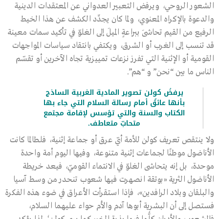
الشعور الروحي، ويرفض التعبير العدواني عن المعتقدات الدينية
والدعوة بالإكراه المعنوي، ولما كان يجدِّد الكشف عن هذا الخيط
الرفيع من القيم تحاشَى ببراعةٍ الميلَ إلى الغلوّ في تأكيد سمات معينة
قد تنسب إلى الغرب أو الشرق، ويكتفي بانتقاد سياسات المواجهات
القومية أو الإثنية التي تفرز نزعات تمييزية تجاه الآخرين أو تقسّم
الناس ما بين “نحن” و “هم”.
يرفضُ كولن تصوير المادية الغربية الساذج
بأنها عائقٌ أمام رسالة السلام التي جاء بها
الكتاب والسنة والتي تؤسس لإقامة مجتمع
متحابّ متعاطف.
ولا ينتقص تعريف كولن للأمة أيّ عرق أو جماعة إثنية، فلطالما كانت
الأناضول موطنًا لجماعات إثنية متنوعة، وفيها اليوم أمة واحدة
موحدة، بل إنه يتحاشى الغلوّ في الانتماء القوميّ، فيعد خريطة
الأناضول الثرية «بوتقة انصهرت فيها شعوب تنحدر من وسط آسيا
والبلقان وبلاد الرافدين»، فإذا استقرأت الأعراق في ضوء هذه الفكرة
فستصل إلى أن البشرية أبوها آدم والأم حواء عليهما السلام،