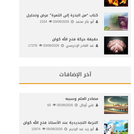
كتاب “من البذرة إلى الثمرة” عرض وتحليل
أبو بكر محمد
03/08/2026
2154
حقيقة حركة فتح الله كولن
عبد القادر الإدريسي
03/08/2026
17378
آخر الإضافات
مصادر العلم وسببه
علي أونال
05/08/2026
60
النـزعة التجديدية عند الأستاذ فتح الله كولن
أبو زيد عبد الرحيم
05/08/2026
15974