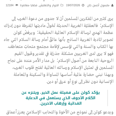
مايمول أحسن خان
19/07/2026
الحوار والتعايش
,
قضايا معاصرة
12184
يرى كثير من المفكرين المسلمين أنْ لا جدوى من دعوة الغرب إلى
الإسلام؛ فالعقليّة الغربية الحديثة تَحُولُ ماديتها المفرطة دون إدراك
عظمة الهدي لرسالة الإسلام العالمية الحقيقية؛ ويرفضُ كولن
تصوير المادية الغربية الساذج بأنها عائقٌ أمام رسالة السلام التي جاء
بها الكتاب والسنة والتي تؤسس لإقامة مجتمع متحابّ متعاطف،
فهو لا يرى لدى الغربيين مشكلة جذريّة في تقدير وقبول القيم
الروحية النابعة من أصول الإسلام؛ بل مدار الأمر عنده على نجاح
المسلمين في تمثيل الإسلام ورسالته العالمية لفتح قلوب الغرب،
وبهذا نبني حضارة عالمية أساسها المساواة والسكينة والمعاملة
الإنسانية دون نظر إلى نوع أو عرق أو دين.
يؤكد كولن على فضيلة عمل الخير، ويتنزه عن
الكلام الأجوف الذي يستعمل في الدعاية
العَدائية وإرهاب الآخرين.
ويدعو كولن إلى نموذج من الأخوة والتحابب الإسلاميّ يعزز أعماق