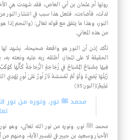
روتها أم عثمان بن أبي العاص، فقد شهدت هي الأخرى
تدلت، فأضاءت، فلعل هذا سبب في انتشار النور من 
النور، وهذا ما يتفق مع قوله تعالى: (والنجم إذا ه
من هذه المعاني.
تأكد إذن أن النور هو واقعة صحيحة، يشهد لها 
الحقيقة لا على المجاز، أطلقه ربه عليه ونعته به، يقول تعالى
فِيهَا مِصْبَاحٌ الْمِصْبَاحُ فِي زُجَاجَةٍ الزُّجَاجَةُ كَأَنَّهَا كَوْكَبٌ دُر
زَيْتُهَا يُضِيءُ وَلَوْ لَمْ تَمْسَسْهُ نَارٌ نُورٌ عَلَى نُورٍ يَهْدِي الله
عَلِيمٌ﴾(النور:35)
محمد ﷺ نور، ونوره من نور الله
تعا
محمد ﷺ نور، ونوره من نور الله تعالى، وهو نور
الأحبار وسعيد بن جبير في تفسير الآية، ومنهم من أ