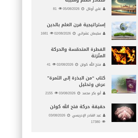
مصادر العلم وسببه
علي أونال
05/08/2026
81
إستراتيجية قرن العلم بالدين
سليمان عشراتي
02/08/2026
1681
الفطرة المتحمّسة والحركة
المتّزنة
فتح الله كولن
02/08/2026
41
كتاب “من البذرة إلى الثمرة”
عرض وتحليل
أبو بكر محمد
03/08/2026
2155
حقيقة حركة فتح الله كولن
عبد القادر الإدريسي
03/08/2026
17380