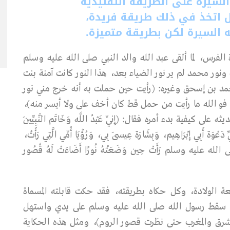
السيرة على الطريقة التقليدية
 اتخذ في ذلك طريقة فريدة،
لسيرة لكن بطريقة متميزة.
الفرس، لما ألقى عبد الله والد النبي صلى الله عليه وسلم
 ونور محمد لم ير نور الضياء بعد، هذا النور كانت آمنة بنت
د بن إسحق وغيره: (رأيت حين حملت به أنه خرج مني نور
و الله ما رأيت من حمل قط كان أخف على ولا أيسر منه)،
يفية بدء أمره فقال: (إِنِّي عَبْدُ اللَّه وَخَاتَم النَّبِيِّينَ
ِي دَعْوَة أَبِي إِبْرَاهِيم، وَبِشَارَة عِيسَى بِي، وَرُؤْيَا أُمِّي الَّتِي رَأَتْ،
للَّه صلى الله عليه وسلم رَأَتْ حِين وَضَعَتْهُ نُورًا أَضَاءَتْ لَهُ قُصُور
 الولادة، وكل حكاه بطريقته، فقد حكت قابلته المسماة
ما سقط رسول الله صلى الله عليه وسلم على يدي واستهل
لمشرق والمغرب حتى نظرت قصور الروم)، ومثل هذه الحكاية