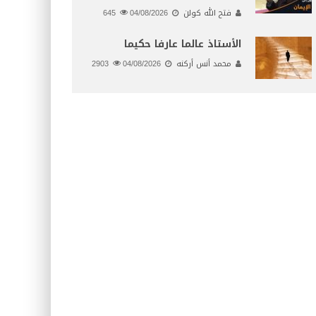
فتح الله كولن
04/08/2026
645
الأستاذ عالما عارفا حكيما
محمد أنس أركنه
04/08/2026
2903