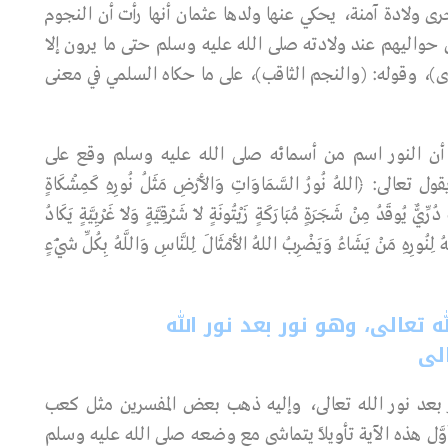
 ولادة آمنة، يحكي عنها ولدها عثمان أنها رأت أن النجوم
حواليهم عند ولادته صلى الله عليه وسلم حتى ما يرون إلا
وى)، وقوله: (والنجم الثاقب)، على ما حكاه السلمي في معنى
أن النور اسم من أسمائه صلى الله عليه وسلم وقع على
: ﴿اللهُ نُورُ السَّمَاوَاتِ وَالأَرْضِ مَثَلُ نُورِهِ كَمِشْكَاةٍ
ِّيٌّ يُوقَدُ مِنْ شَجَرَةٍ مُبَارَكَةٍ زَيْتُونَةٍ لاَ شَرْقِيَّةٍ وَلاَ غَرْبِيَّةٍ يَكَادُ
ُ لِنُورِهِ مَنْ يَشَاءُ وَيَضْرِبُ اللهُ الأَمْثَالَ لِلنَّاسِ وَاللَّهُ بِكُلِّ شَيْءٍ
 تعالى، وهو نور بعد نور الله
لى
 بعد نور الله تعالى، وإليه ذهب بعض المفسرين مثل كعب
وَّل هذه الآية تأويلاً يتماشى مع وضعه صلى الله عليه وسلم