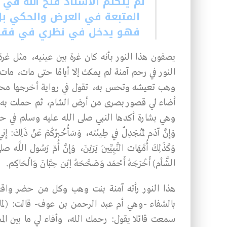
لم يتكلم الأستاذ فتح الله في 
المتبعة في العرض والحكي بل
فهو يدخل في نظري في فقه ا
يصفون هذا النور بأنه كان غرة بين عينيه، مثل غرة 
النور في رحم آمنة لم يمكث إلا أيامًا حتى مات، مات
وهب تعيشه وتحس به، تقول في رواية أخرجها محم
أضاء لي قصور بصرى من أرض الشام، ثم حملت به ف
وهي بشارة أكدها النبي صلى الله عليه وسلم في حديثه على ك
وَإِنَّ آدَم لَمُنْجَدِلٌ فِي طِينَته، وَسَأُخْبِرُكُمْ عَنْ ذَلِكَ: إِنّ
وَكَذَلِكَ أُمَّهَات النَّبِيِّينَ يَرَيْنَ، وَإِنَّ أُمّ رَسُول ا
الشَّأم) أَخْرَجَهُ أَحْمَد وَصَحَّحَهُ اِبْن حِبَّانَ وَالْحَاكِم.
هذا النور رأته آمنة بنت وهب وكل من حضر واقعة
بالشفاء -وهي أم عبد الرحمن بن عوف- قالت: (ل
سمعت قائلا يقول: رحمك الله، وأفاء لي ما بين ا