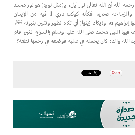
حمه الله أن الله تعالى نور أول، و(مثل نوره) هو نور محمد
، والزجاجة صدره، فكأنه كوكب دري لما فيه من الإيمان
والحكمة، والشجرة المباركة التي توقد منها هي شجرة إبراهيم u، و(يكاد زيتها) أي تكاد تظهر وتتبين بنبوته ﷺ،
فيها النبي محمد صلى الله عليه وسلم بالسراج المنير، فلم
عبد الله والده كان يحمله في صلبه فوضعه في رحمها نطفة؟