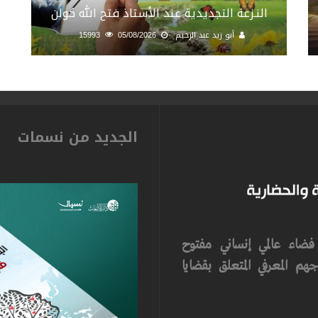
النـزعة التجديدية عند الأستاذ فتح الله كولن
أبو زيد عبد الرحيم
05/08/2026
15993
الجديد من نسمات
ضاء عالمي إنساني مفتوح
م المعرفي المتعلق بقضايا