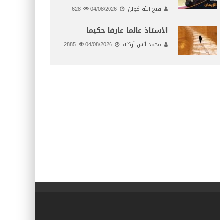
فتح الله كولن
04/08/2026
628
الأستاذ عالما عارفا حكيما
محمد أنس أركنه
04/08/2026
2885