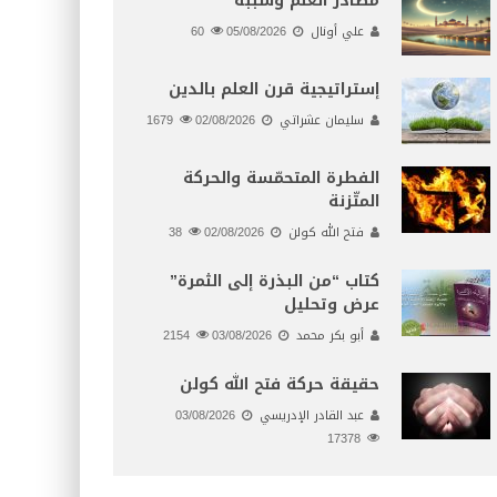
مصادر العلم وسببه
علي أونال
05/08/2026
60
إستراتيجية قرن العلم بالدين
سليمان عشراتي
02/08/2026
1679
الفطرة المتحمّسة والحركة
المتّزنة
فتح الله كولن
02/08/2026
38
كتاب “من البذرة إلى الثمرة”
عرض وتحليل
أبو بكر محمد
03/08/2026
2154
حقيقة حركة فتح الله كولن
عبد القادر الإدريسي
03/08/2026
17378