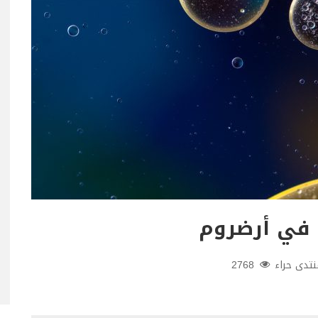
 في أرضروم
تدى حراء
2768