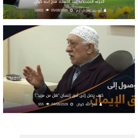
النـزعة التجديدية عند الأستاذ فتح الله كولن
أبو زيد عبد الرحيم
05/08/2026
16002
كيف نصل إلى أفق إنسان “هل من مزيد”؟
فتح الله كولن
04/08/2026
655