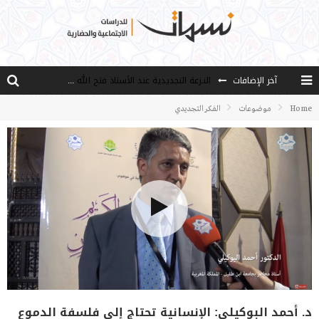
آخر الإضافات
النـزعة التجديدية عند الأستاذ فتح الله كولن
من هو فتح الله كولن مؤسس حركة الخدمة؟
Home
موضوعات
الفكر التجديدي
كيف نصل إلى أفق إنسان “هل من مزيد”؟
الخدمة ..من فقه الأزمة إلى فقه العمل
مصادر العلم وسببه
د. أحمد البوكيلي: الإنسانية تحتاج إلى فلسفة الدموع