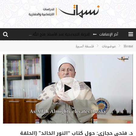
النـزعة التجديدية عند الأستاذ فتح الله كولن
آخر الإضافات
من هو فتح الله كولن مؤسس حركة الخدمة؟
Home
موضوعات
فلسفة السيرة
كيف نصل إلى أفق إنسان “هل من مزيد”؟
الأستاذ عالما عارفا حكيما
مصادر العلم وسببه
د. فتحي حجازي: حول كتاب “النور الخالد” (الحلقة