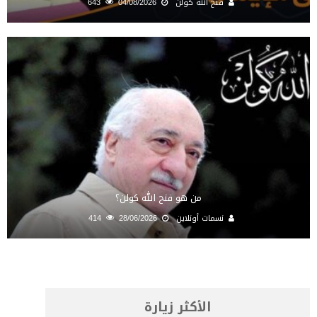
فتح الله كولن
04/08/2026
643
من هو فتح الله كولن؟
نسمات أونلاين
28/06/2026
414
الأكثر زيارة