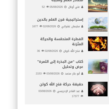
مصادر العلم وسببه
علي أونال
05/08/2026
52
إستراتيجية قرن العلم بالدين
سليمان عشراتي
02/08/2026
1677
الفطرة المتحمّسة والحركة
المتّزنة
فتح الله كولن
02/08/2026
36
كتاب “من البذرة إلى الثمرة”
عرض وتحليل
أبو بكر محمد
03/08/2026
2153
حقيقة حركة فتح الله كولن
عبد القادر الإدريسي
03/08/2026
17377