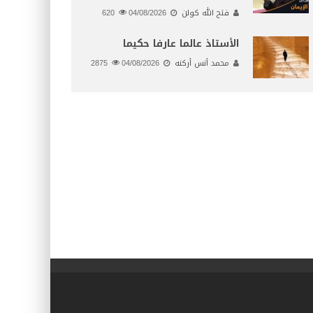
فتح الله كولن
04/08/2026
620
الأستاذ عالما عارفا حكيما
محمد أنس أركنه
04/08/2026
2875