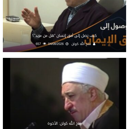
كيف نصل إلى أفق إنسان “هل من مزيد”؟
فتح الله كولن
04/08/2026
657
فتح الله كولن: الأخوة