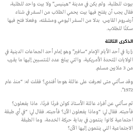
بيوت للطلبة، ولم يكن في مدينة “هينيس” ولا بيت واحد للطلبة،
فقال يجب أن يفتح فيها بيت يحمي الطلاب من السفر في شتاء
أرضروم القارس، بدلا من السفر اليومي ومشقته، وفعلا فتح فيها
سكنًا للطلاب.
الذكرى الثالثة
زارنا في أحد الأيام الإمام “سافير” وهو إمام أحد الجماعات الدينية في
الولايات المتحدة الأمريكية، والتي يبلغ عدد المنتسبين إليها ما يقرب
من 3 ملايين مسلم.
وقد سألني متى تعرفت على عائلة هوجا أفندي؟ فقلت له: “منذ عام
1972”.
ثم سألني عن أفراد عائلة الأستاذ كولن فردًا فردًا، ماذا يفعلون؟
فأجبته. فقال لي: “وماذا يفعلون الآن؟ فأجبته. فقال لي: “في أي طبقة
اجتماعية كانوا ينتمون في بداية حركة الخدمة، وما الطبقة
الاجتماعية التي ينتمون إليها الآن؟