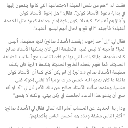
فقلت له: “هم من نفس الطبقة الاجتماعية التي كانوا ينتمون إليها
في بداية دعوة الأستاذ كولن”. فقال: “هل إخوة الأستاذ كولن
وأبناؤهم أغنياء؟ كيف لا يكون إخوة إمام جماعة كبيرة مثل الخدمة
أغنياء؟ فأجبته: “الواقع والحال أنهم ليسوا أغنياء”.
فقال لي: “إن أحد إخوته (يقصد الأستاذ صالح) لديه مطبعة، أليس
غنيا؟ فأجبته لا ليس غنيا، فالمطبعة التي كان يملكها الأستاذ صالح
كانت قديمة، والماكينات التي بها لم تعُد تتناسب مع أساليب الطباعة
الحديثة، فما تقوم بفعله المطابع الحديثة بتكلفة 1 ليرة كان يكلف
مطبعة الأستاذ صالح 1.5 ليرة إن لم يكن أكثر. كما أن الأستاذ كولن
دائمًا ما كان يدعو الله خمس مرات يوميا ألا يُغني إخوته غنى
منسيا. وعندما سألت الأستاذ صالح عن ذلك الأمر قال لي “آه. لو أنه
نسي أن يدعو هذا الدعاء لجلست في ركن بيتي، ولكنه لا ينسى”
ودار بنا الحديث عن الحساب أمام الله تعالى فقال لي الأستاذ صالح:
” أكثر الناس مشقة وبلاء هم أحسن الناس وأكملهم”.