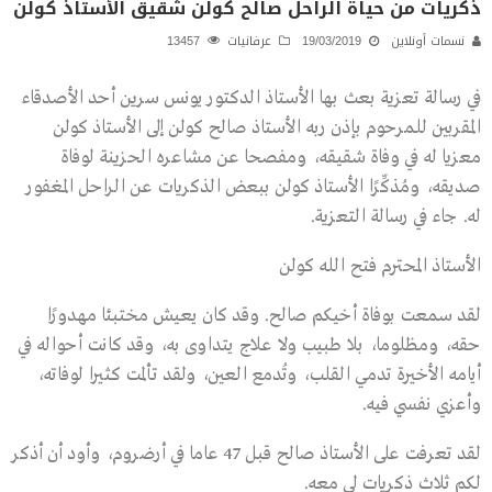
ذكريات من حياة الراحل صالح كولن شقيق الأستاذ كولن
نسمات أونلاين
19/03/2019
عرفانيات
13457
في رسالة تعزية بعث بها الأستاذ الدكتور يونس سرين أحد الأصدقاء
المقربين للمرحوم بإذن ربه الأستاذ صالح كولن إلى الأستاذ كولن
معزيا له في وفاة شقيقه، ومفصحا عن مشاعره الحزينة لوفاة
صديقه، ومُذكِّرًا الأستاذ كولن ببعض الذكريات عن الراحل المغفور
له. جاء في رسالة التعزية.
الأستاذ المحترم فتح الله كولن
لقد سمعت بوفاة أخيكم صالح. وقد كان يعيش مختبئا مهدورًا
حقه، ومظلوما، بلا طبيب ولا علاج يتداوى به، وقد كانت أحواله في
أيامه الأخيرة تدمي القلب، وتُدمع العين، ولقد تألمت كثيرا لوفاته،
وأعزي نفسي فيه.
لقد تعرفت على الأستاذ صالح قبل 47 عاما في أرضروم، وأود أن أذكر
لكم ثلاث ذكريات لي معه.