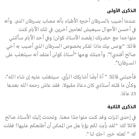
الذكرى الأولى
عندما أصيب بالسرطان أخبره الأطباء بأنه مصاب بسرطان الدم، وأنه
في أحسن الأحوال سيعيش لعامين آخرين. في تلك الأيام كنت
متواجدا مع حضرتك (يقصد الأستاذ كولن) وفي أحد الأيام سألتني
قائلا: “يونس بيك ماذا تفكر بخصوص السرطان الذي أصيب به أخي
صالح أفندي؟”. وأجبتك يومها “أستاذ كولن أعتقد أنه سيتغلب على
السرطان!”.
فأجبتني قائلاً: ” أنا أيضًا أشاركك الرأي، سيتغلب عليه إن شاء الله”،
وكأن ما قلته أستاذي كان دعاءً مقبولا، فقد عاش رحمه الله بعدها
25 عامًا.
الذكرى الثانية
في إحدى المرات وقد كنت متواجدًا معنا، وتحدث إليك الأستاذ صالح
قائلاً لك: “لقد رأيت لكم رؤيا هل من الممكن أن أطلعكم عليها؟ فقلت
له: ” لعله خير، احكِ لنا “.