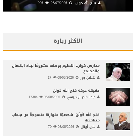
فتح الله كولن
26/07/2026
206
الأكثر زيارة
مدارس كولن: التعليم بوصفه مشروعًا لبناء الإنسان
والمجتمع
هيلين روز
08/08/2026
17
حقيقة حركة فتح الله كولن
عبد القادر الإدريسي
03/08/2026
17384
فتح الله كُولَنْ: شخصيّة متوازِنَة منسوجةٌ من سِماتٍ
متناقِضَةٍ
علي أونال
03/08/2026
70