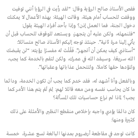
فقص الأستاذ صالح الرؤية وقال: “لقد رأيت في الرؤيا أنني توفيت
ووقفت للحساب أمام هيئة، وقالت الهيئة: بهذه الأعمال لا يمكنك
دخول الجنة، فما العمل إذن؟ وإذا بأحد أفراد الهيئة يقول:
“فلنمهله، ولكن عليه أن يتجهز، ويستعد للوقوف للحساب قبل أن
يأتي إلينا مرة ثانية”. حينئذ توجه إليكم الأستاذ صالح متسائلاً:
“أستاذي كيف يمكن أن أتجهز”. فَقُلْتَ له مفسرًا رؤيته: “لن يقبضك
الله سريعًا، وسيمُد الله في عمرك، ولكن لتقم بالخدمة كما يجب،
ولتؤدها حقها كاملاً، ولتتحمل عذاباتها وعقباتها”.
وبالفعل وأنا أشهد له، فقد خدم كما يجب أن تكون الخدمة، ودائما
ما كان يحاسب نفسه ومن معه قائلا لهم: لِمَ لَمْ يتم هذا الأمر كما
يجب؟ لماذا لم نراع حساسيات تلك المسألة؟
كان دائمًا يؤدي واجبه بإخلاص منقطع النظير. والأمثلة على ذلك
كثيرة ومنها:
كانت توجد في مقاطعة أرضروم بمدنها البالغة تسع عشرة، خمسة