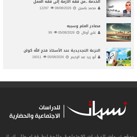
الخدمة ..من فقه الأزمة إلى فقه العمل
محمد ياسين
08/08/2026
12297
مصادر العلم وسببه
علي أونال
05/08/2026
99
النـزعة التجديدية عند الأستاذ فتح الله كولن
أبو زيد عبد الرحيم
05/08/2026
16011