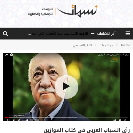
آخر الإضافات
النـزعة التجديدية عند الأستاذ فتح الله كولن
من هو فتح الله كولن مؤسس حركة الخدمة؟
Home
موضوعات
الفكر التجديدي
كيف نصل إلى أفق إنسان “هل من مزيد”؟
الأستاذ عالما عارفا حكيما
مصادر العلم وسببه
رأي الشباب العربي في كتاب الموازين