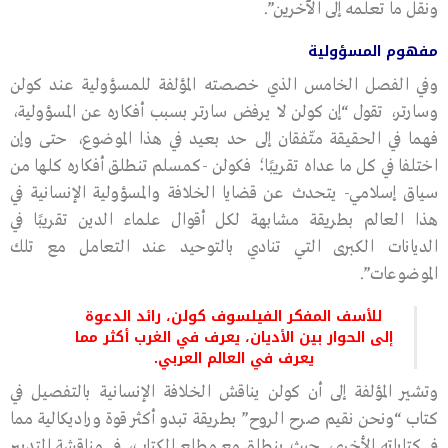
ونقل ما تعلمه إلى الآخرين”.
مفهوم المسؤولية
وفي الفصل الخامس الذي خصصته المؤلفة للمسؤولية عند كولن
وسارتر، تقول “إن كولن لا يرفض سارتر بسبب أفكاره عن المسؤولية،
فهما في الحقيقة متّفقان إلى حد بعيد في هذا الموضوع، حتى وإن
اختلفا في كل ما عداه تقريبًا؛ فكولن -كمسلم تنطلق أفكاره كلها من
سياق إسلامي- يتحدث عن قضايا الخلافة والمسؤولية الإنسانية في
هذا العالم بطريقة مشابهة لكل أقوال علماء الدين تقريبًا في
الديانات الكبرى التي تنادي بالتوحيد عند التعامل مع تلك
الموضوعات”.
للأسف المفكر الفيلسوف كولن، رائد الدعوة
إلى الحوار بين الأديان، يعرف في الغرب أكثر مما
يعرف في العالم العربي.
وتشير المؤلفة إلى أن كولن يناقش الخلافة الإنسانية بالتفصيل في
كتاب “ونحن نقيم صرح الروح” بطريقة تبدو أكثر قوة وراديكالية مما
في كتاباته الأخرى، حيث ينطلق مع مطلع الكتاب، في مناقشة التدبير