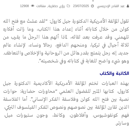
عبد القادر الإدريسي
23/07/2025
رؤى حضارية
,
مقالات
12908
تقول المؤلفة الأمريكية الدكتورة جيل كارول: “لقد عشتُ مع فتح الله
كولن من خلال كتاباته أثناء إعداد هذا الكتاب، وما زالت أفكاره
تلهمني. وقد عرفت بعد لقائه، لماذا ألهم هذا الرجلُ ما يقرب من
ثلاثة أجيال في تركيا، ومنحهم الدافع، رجالاً ونساء، لإنشاء عالم
جديد. إنه رجل يتمتع بقدر هائل من الروحانية والإخلاص والتعاطف.
وهو شيء واضح للغاية في كتاباته وفي شخصيته”.
الكاتبة والكتاب
بهذه العبارات تختم المؤلفة الأمريكية الأكاديمية الدكتورة جيل
كارول، كتابها المثير للفضول العلمي “محاورات حضارية: حوارات
نصية بين فتح الله كولن وفلاسفة الفكر الإنساني”. أما الفلاسفة
الذين تقارن المؤلفة بين نصوصهم ونصوص المفكر الفيلسوف التركي،
فهم كونفوشيوس، وأفلاطون، وكانط، وجون ستيورات ميل،
وسارتر.