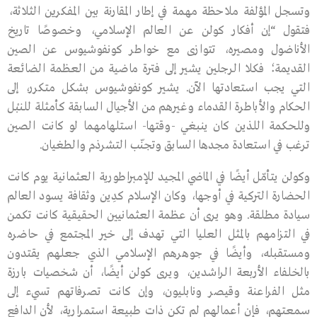
وتسجل المؤلفة ملاحظة مهمة في إطار المقارنة بين المفكرين الثلاثة،
فتقول “إن أفكار كولن عن العالم الإسلامي، وخصوصًا تاريخ
الأناضول ومصيره، تتوازى مع خواطر كونفوشيوس عن الصين
القديمة؛ فكلا الرجلين يشير إلى فترة ماضية من العظمة الضائعة
التي يجب استعادتها الآن. يشير كونفوشيوس بشكل متكرر، إلى
الحكام والأباطرة القدماء وغيرهم من الأجيال السابقة كأمثلة للنبْل
وللحكمة اللذين كان ينبغي -وقتها- استلهامهما لو كانت الصين
ترغب في استعادة مجدها السابق وتجنّب التشرذم والطغيان.
وكولن يتأمّل أيضًا في الماضي المجيد للإمبراطورية العثمانية يوم كانت
الحضارة التركية في أوجها، وكان الإسلام كدِين وثقافة يسود العالم
سيادة مطلقة. وهو يرى أن عظمة العثمانيين الحقيقية كانت تكمن
في التزامهم بالمثل العليا التي تهدف إلى خير المجتمع في حاضره
ومستقبله، وأيضًا في جوهرهم الإسلامي الذي جعلهم يقتدون
بالخلفاء الأربعة الراشدين، ويرى كولن أيضًا، أن شخصيات بارزة
مثل الفراعنة وقيصر ونابليون، وإن كانت تصرفاتهم تسيء إلى
سمعتهم، فإن أعمالهم لم تكن ذات طبيعة استمرارية، لأن الدافع