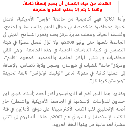
الهدف من حياة الإنسان أن يصبح إنسانًا كاملاً،
وهذا لا يتم إلا بطلب العلم والمعرفة.
وأما الكاتبة فهي أكاديمية من جامعة “رايس” الأمريكية، تعمل
خبيرة ومحاضرة متخصصة في مجال الدين والسياسة والمجتمع،
وفلسفة الحياة، وعملت مديرة لمركز بحث وتطور التسامح الديني في
الجامعة نفسها حتى يونيو 2009م، ولا تزال تعمل عضوًا في هيئة
التدريس في كلية الدراسات الدينية في هذه الجامعة، وهي تلقي
محاضرات في شتى المراكز العلمية والخدمية، كمعهد “كادم”،
ومركز “جانك” للشباب في هيوستن، وسجن ولاية تكساس، بالإضافة
إلى عملها كاتبة في مدونة تدعى “تولينك تولرانس” تابعة لجريدة
“هيوستن كرونيكل”.
وكتابها هذا الذي قدّم له البروفيسور أكبر أحمد (أستاذ كرسي ابن
خلدون للدراسات الإسلامية في الجامعة الأمريكية بواشنطن) حاز
أصله الإنجليزي لقب الكتب الأكثر مبيعًا على موقع الأمازون في فئة
الكتب الإسلامية إبان نشره في عام 2007م، علمًا بأنه ترجم إلى اثنتي
عشرة لغة عالمية من بينها اللغة العربية.