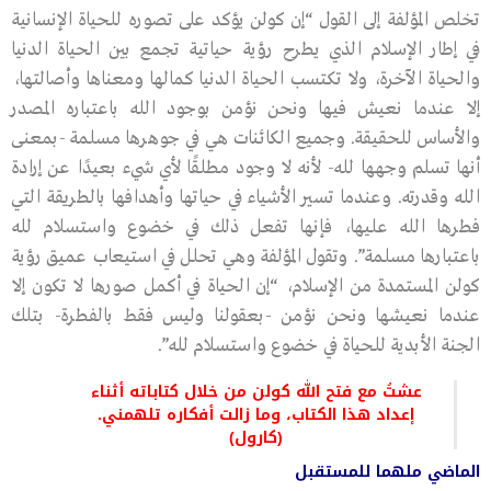
تخلص المؤلفة إلى القول “إن كولن يؤكد على تصوره للحياة الإنسانية
في إطار الإسلام الذي يطرح رؤية حياتية تجمع بين الحياة الدنيا
والحياة الآخرة، ولا تكتسب الحياة الدنيا كمالها ومعناها وأصالتها،
إلا عندما نعيش فيها ونحن نؤمن بوجود الله باعتباره المصدر
والأساس للحقيقة. وجميع الكائنات هي في جوهرها مسلمة -بمعنى
أنها تسلم وجهها لله- لأنه لا وجود مطلقًا لأي شيء بعيدًا عن إرادة
الله وقدرته. وعندما تسير الأشياء في حياتها وأهدافها بالطريقة التي
فطرها الله عليها، فإنها تفعل ذلك في خضوع واستسلام لله
باعتبارها مسلمة”. وتقول المؤلفة وهي تحلل في استيعاب عميق رؤية
كولن المستمدة من الإسلام، “إن الحياة في أكمل صورها لا تكون إلا
عندما نعيشها ونحن نؤمن -بعقولنا وليس فقط بالفطرة- بتلك
الجنة الأبدية للحياة في خضوع واستسلام لله”.
عشتُ مع فتح الله كولن من خلال كتاباته أثناء
إعداد هذا الكتاب، وما زالت أفكاره تلهمني.
(كارول)
الماضي ملهما للمستقبل