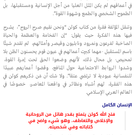
في أعماقهم لم يكن المثل العليا من أجل الإنسانية ومستقبلها، بل
الطموح الشخصي والطمع وشهوة القوة”.
وتنقل المؤلفة فقرة من كتاب كولن “ونحن نقيم صرح الروح”، يشرح
فيها هذه الفكرة حيث يقول: “إن الفخامة والعظمة والحياة
الصاخبة لفرعون ونمرود ونابليون وقيصر وأمثالهم، لم تقدم شيئًا
باسم المستقبل -مهما كبرت أعمالهم في عيون قوم يحسنون الظن بلا
تمحيص- بل محال ذلك، لأنهم وضعوا الحق تحت إمرة القوة،
وشدوا الروابط الاجتماعية حول المنافع، وقضوا أعمارهم عبيدًا
للنفسانية عبودية لا ترتضي عتقا”. ولا شك أن مَن ذكرهم كولن في
هذه الفقرة، لهم أشباه ونظائر في واقعنا المعاصر، خصوصًا في
العالم العربي الإسلامي.
الإنسان الكامل
فتح الله كولن يتمتع بقدر هائل من الروحانية
والإخلاص والتعاطف، وهو شيء واضح في
كتاباته وفي شخصيته.