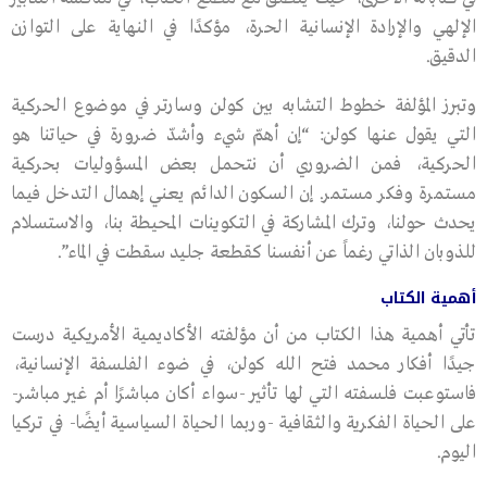
الإلهي والإرادة الإنسانية الحرة، مؤكدًا في النهاية على التوازن
الدقيق.
وتبرز المؤلفة خطوط التشابه بين كولن وسارتر في موضوع الحركية
التي يقول عنها كولن: “إن أهمّ شيء وأشدّ ضرورة في حياتنا هو
الحركية، فمن الضروري أن نتحمل بعض المسؤوليات بحركية
مستمرة وفكر مستمر. إن السكون الدائم يعني إهمال التدخل فيما
يحدث حولنا، وترك المشاركة في التكوينات المحيطة بنا، والاستسلام
للذوبان الذاتي رغماً عن أنفسنا كقطعة جليد سقطت في الماء”.
أهمية الكتاب
تأتي أهمية هذا الكتاب من أن مؤلفته الأكاديمية الأمريكية درست
جيدًا أفكار محمد فتح الله كولن، في ضوء الفلسفة الإنسانية،
فاستوعبت فلسفته التي لها تأثير -سواء أكان مباشرًا أم غير مباشر-
على الحياة الفكرية والثقافية -وربما الحياة السياسية أيضًا- في تركيا
اليوم.