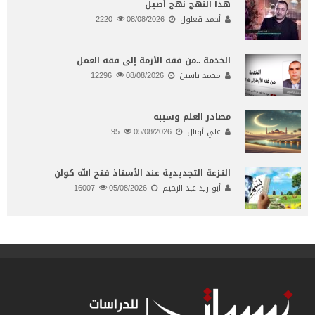
هذا النهج نهج أصيل
أحمد قعلول
08/08/2026
2220
الخدمة ..من فقه الأزمة إلى فقه العمل
محمد ياسين
08/08/2026
12296
مصادر العلم وسببه
علي أونال
05/08/2026
95
النـزعة التجديدية عند الأستاذ فتح الله كولن
أبو زيد عبد الرحيم
05/08/2026
16007