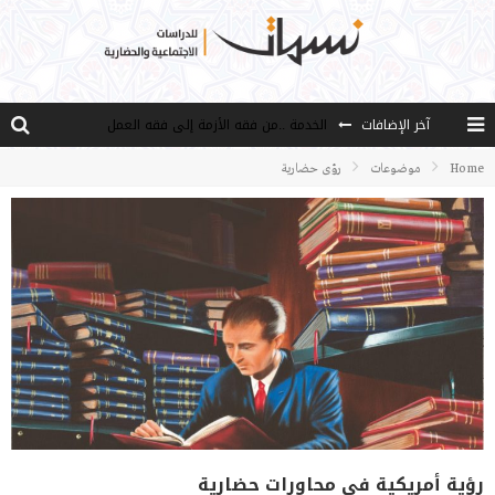
الخدمة ..من فقه الأزمة إلى فقه العمل
آخر الإضافات
مصادر العلم وسببه
Home
موضوعات
رؤى حضارية
النـزعة التجديدية عند الأستاذ فتح الله كولن
مدارس كولن: التعليم بوصفه مشروعًا لبناء الإنسان والمجتمع
هذا النهج نهج أصيل
رؤية أمريكية في محاورات حضارية