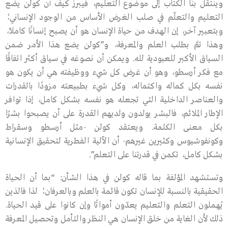
وينتقل بنا الكتاب إلى موضوع التعليم، فيبرز كيف أن كولن يضع
التعليم والتعلّم في صلب الغرض الأساس من الوجود الإنساني؛
وبتعبير آخر، إن الهدف من حياة الإنسان هو أن يصبح إنسانًا كاملاً،
وهذا تمَّ بطلب العلم والمعرفة، و”كولن يضع هذا الأمر ضمن
السياق الأكبر للعبودية لله. ويمكن أن نصوغه في سياق أكثر اتفاقًا
مع فكر أرسطو، وهو أن غرض كل شيء ووظيفته هي أن يكون هو
نفسه بكل كماله واكتماله، وكل شيء بطبيعته مزودًا بالقدرات
والعناصر الداخلية التي تجعله هو نفسه بشكل كامل، إذا توافر
الإطار الملائم، فالبشر يولدون ولديهم القدرة على أن يصبحوا بشرًا
بكل معنى الكلمة. ويعتقد كولن -مثل أرسطو وسقراط
وكونفوشيوس وكثيرين غيرهم- أن الآلية الفطرية لتحقيق الإنسانية
بشكل كامل، تكمن في قدرتنا على التعلم”.
وتستشهد المؤلفة بما قاله كولن في هذا الشأن: “بما أن الحياة
الحقيقية بالنسبة للإنسان تكون قائمة بالعلم وبالعرفان؛ لذا فالذين
يُهملون التعلم والتعليم يعدّون أمواتًا وإن كانوا على قيد الحياة.
ذلك لأن الغاية من خلق الإنسان هي النظر والتأمل وتحصيل المعرفة