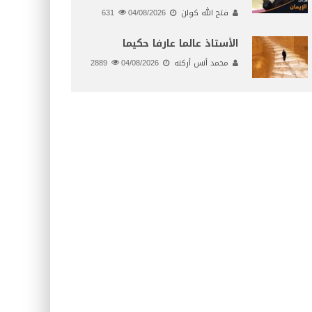
فتح الله كولن
04/08/2026
631
الأستاذ عالما عارفا حكيما
محمد أنس أركنه
04/08/2026
2889