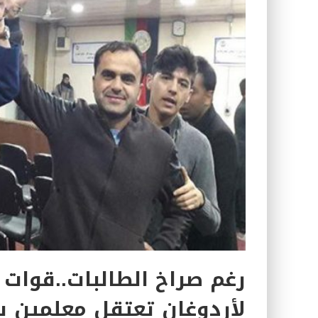
رغم صراخ الطالبات..قوات ال
لأردوغان تعتقل معلمين ب