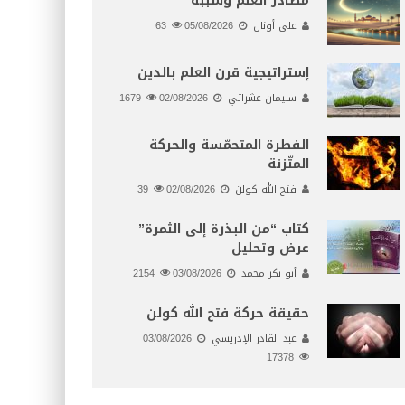
مصادر العلم وسببه
علي أونال
05/08/2026
63
إستراتيجية قرن العلم بالدين
سليمان عشراتي
02/08/2026
1679
الفطرة المتحمّسة والحركة
المتّزنة
فتح الله كولن
02/08/2026
39
كتاب “من البذرة إلى الثمرة”
عرض وتحليل
أبو بكر محمد
03/08/2026
2154
حقيقة حركة فتح الله كولن
عبد القادر الإدريسي
03/08/2026
17378