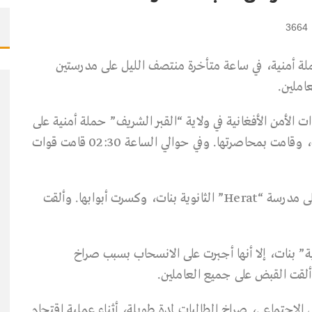
3664
لة أمنية، في ساعة متأخرة منتصف الليل على مدرستين
املين.
الأمن الأفغانية في ولاية “القبر الشريف” حملة أمنية على
المدرسة الأفغانية التركية الثانوية بنين والثانوية بنات، وقامت بمحاصرتها. وفي حوالي الساعة 02:30 قامت قوات
وفي ساعات الصباح شنت قوات الأمن حملة أخرى على مدرسة “Herat” الثانوية بنات، وكسرت أبوابها. وألقت
ة” بنات، إلا أنها أجبرت على الانسحاب بسبب صراخ
وألقت القبض على جميع العاملين.
 الاجتماعي، صراخ الطالبات لمدة طويلة، أثناء عملية اقتحام