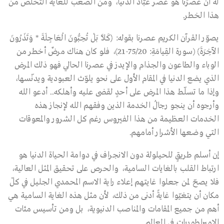
له أن عصرَنا هو عصر عبّاد الدنيا، ومن الصعب للغاية التخلّص من
هذا الخطر.
يصوّر القرآن الكريم عصرنا بقوله:
﴿كَلَّا بَلْ تُحِبُّونَ الْعَاجِلَةَ * وَتَذَرُونَ
الآخِرَةَ﴾
(سورة القِيامَةِ: 75/20-21)، فلو كان هناك مرضٌ أخطر من
الوباء والطاعون والجذام والإيدز في عصرنا الحالي فهو ذلك المرض
الذي يضع الدنيا في المقام الأول على نحو يلوّث العبودية ويدنّسها،
وإذا ما تسلّط هذا المرض على أحدٍ لقضى عليه وأهلكه.. أدعو الله
وأرجوه أن ينجو رجالُ الخدمة الذين وفقهم الله لإنجاز هذه
الخدمات العظيمة من هذا الفيروس رغم كل الشرور والمعوقات
التي وضعها الأشرار أمامهم.
إن أسلم طريقٍ للحيلولة دون الانجراف في دوامة الحياة الدنيا هو
ارتباط القلب بالغايات السامية، والحرص على تحقيق المثل العالية،
فلا يصحّ لمن جعلوا غايتهم إعلاء راية الاسم المحمدي الجليل في كلّ
مكان أن يتغيّوا غايةً أدنى من ذلك، لأن مثل هذه الغاية السامية هي
أهم من جميع المقامات والمناصب الدنيوية، بل ومن تأسيس مئات
الإمبراطوريات في العالم.