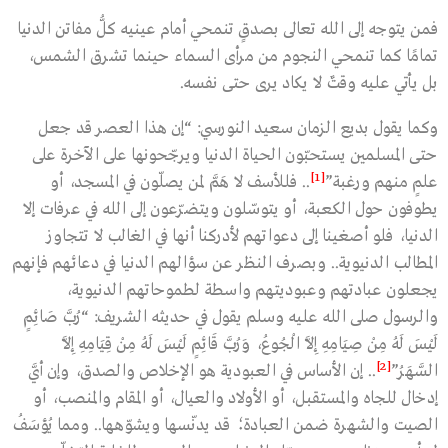
فمن يتوجه إلى الله تعالى بصدقٍ تنمحي أمام عينيه كلُّ مفاتن الدنيا
تمامًا كما تنمحي النجوم من مرأى السماء حينما تشرق الشمس،
بل يأتي عليه وقتٌ لا يكاد يرى حتى نفسه.
وكما يقول بديع الزمان سعيد النورسي: “إن هذا العصر قد جعل
حتى المسلمين يستحبّون الحياة الدنيا ويرجّحونها على الآخرة على
[1]
علمٍ منهم ورغبة”
.. فللأسف لا هَمَّ لمن يصلّون في المسجد، أو
يطوفون حول الكعبة، أو يتوسّلون ويتضرّعون إلى الله في عرفات إلا
الدنيا، فلو أصغينا إلى دعواتهم لأدركنا أنها في الغالب لا تتجاوز
المطالب الدنيوية.. وبصرف النظر عن سؤالهم الدنيا في دعائهم فإنهم
يجعلون عبادتهم وعبوديتهم واسطة لطموحاتهم الدنيوية،
والرسول صلى الله عليه وسلم يقول في حديثه الشريف: “رُبَّ صَائِمٍ
لَيْسَ لَهُ مِنْ صِيَامِهِ إِلَّا الْجُوعُ، وَرُبَّ قَائِمٍ لَيْسَ لَهُ مِنْ قِيَامِهِ إِلَّا
[2]
السَّهَرُ”
.. إن الأساس في العبودية هو الإخلاص والصدق، وإن أيَّ
إدخال للجاه والمستقبل، أو الأولاد والعيال، أو المقام والمنصب، أو
الصيت والشهرة ضمن العبادة؛ قد يدنّسها ويشوّهها.. ومما يُؤسَفُ