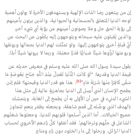
إن من يبتغون رضا الذات الإلهية ويستهدفون الآخرة لا يولون أهمية
لوجه الدنيا المتعلق بالجسمانية والحيوانية، والذين يرنون بأعينهم
إلى رؤية الحق جل وعلا يصونون أعينهم عن رؤية أي شيء آخر،
والذين يُقبلون عليه سبحانه ويتوجهون إليه يكفّون عن البحث عن
أيِّ قبلةٍ أخرى يتوجّهون إليها، ولو تمثّلت لهم الدنيا بجمالها ورونقها
وروعتها لَرَأوها شيئًا ضبابيًّا قذرًا معتِمًا، وربما لا يرونها شيئًا أبدًا.
يقول سيدنا رسول الله صلى الله عليه وسلم في معرض حديثه عن
قيمة الدنيا وقدرها: “لَوْ كَانَتِ الدُّنْيَا تَعْدِلُ عِنْدَ اللَّهِ جَنَاحَ بَعُوضَةٍ مَا
[3]
سَقَى كَافِرًا مِنْهَا شَرْبَةَ مَاءٍ”
، هذا هو قدر الدنيا وقيمتها! فلِمَ إذن
يطمح الإنسان الذي أُرسِل إلى الدنيا بجاهزيةٍ عالية إلى مثل هذا
الشيء الدنيء في حين أن الأَوْلى به أن يطمحَ إلى الغاية، ويتمسّك
بالهدف الذي يوصِّله إلى قممٍ شاهقة، ويجعله يظفر بنعمٍ تتجاوز
جميع الخيالات.. أما الذين أسلموا قلوبهم للدنيا، وجعلوها شغلَهم
الشاغل في حِلّهم وترحالهم؛ فقد أنفقوا كلَّ زادهم الأخروي لحساب
الدنيا الزائل، ورحلوا إلى دار الخلود دون زادٍ ومتاع.