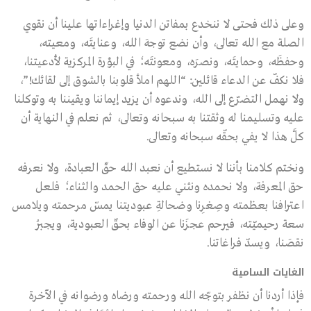
وعلى ذلك فحتى لا ننخدع بمفاتن الدنيا وإغراءاتها علينا أن نقوي
الصلة مع الله تعالى، وأن نضع توجهَ الله، وعنايتَه، ومعيته،
وحفظَه، وحمايتَه، ونصرَه، ومعونتَه؛ في البؤرة المركزية لأدعيتنا،
فلا نكفّ عن الدعاء قائلين: “اللهم املأ قلوبنا بالشوق إلى لقائك!”،
ولا نهمل التضرّع إلى الله، وندعوه أن يزيد إيماننا ويقيننا به وتوكلنا
عليه وتسليمنا له وثقتنا به سبحانه وتعالى، ثم نعلم في النهاية أن
كلَّ هذا لا يفي بحقّه سبحانه وتعالى.
ونختم كلامنا بأننا لا نستطيع أن نعبد الله حقّ العبادة، ولا نعرفه
حق المعرفة، ولا نحمده ونثني عليه حق الحمد والثناء؛ فلعل
اعترافنا بعظمته وصِغرِنا وضحالةِ عبوديتنا يمسّ مرحمته ويلامس
سعة رحيميّته، فيرحم عجزَنا عن الوفاء بحقّ العبودية، ويجبُر
نقصَنا، ويسدّ فراغاتنا.
الغايات السامية
فإذا أردنا أن نظفر بتوجّه الله ورحمته ورضاه ورضوانه في الآخرة