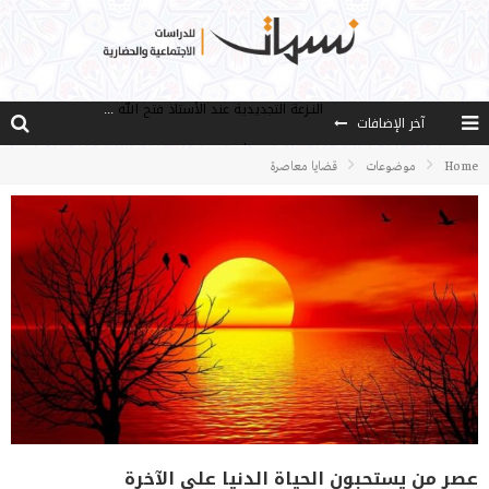
آخر الإضافات
من هو فتح الله كولن مؤسس حركة الخدمة؟
كيف نصل إلى أفق إنسان “هل من مزيد”؟
Home
موضوعات
قضايا معاصرة
الأستاذ عالما عارفا حكيما
مصادر العلم وسببه
النـزعة التجديدية عند الأستاذ فتح الله كولن
عصر من يستحبون الحياة الدنيا على الآخرة