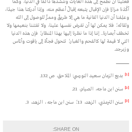
فعلينا أن نطمح إلى هذه الغايات وننشدها دائمًا في الدنيا، وكما
أكَّدْنا مرارًا فإن الإقبال يتبعه إقبالٌ أعظم منه، وإذا أدركنا هذا جيدًا،
وعلِمْنا أن الدنيا الفانية ما هي إلا طريقٌ وممرٌّ للوصول إلى الله
ولقائه؛ فلا يمكن لها أن تفرض نفسها علينا، ولا تفتننا بنعيمها ولا
تخطف أبصارنا.. إننا إذا ما نظرنا إليها بهذا المنظار؛ فإن هذه الدنيا
التي لا قيمة لها كالفحم والغبار؛ تتحول فجأة إلى ياقوت وألماس
وزبرجد.
ــــــــــــــــــــــــــــــــــــــــــــ
[1]
بديع الزمان سعيد النورسي: الملاحق، ص 132.
[2]
سنن ابن ماجه، الصيام، 21.
[3]
سنن الترمذي، الزهد، 13؛ سنن ابن ماجه ، الزهد، 3.
SHARE ON: