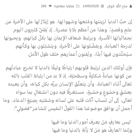
فتح الله كولن
14/05/2026
قضايا معاصرة
266
إن حبَّ الدنيا لزينتها ومُتعها وشهواتها، هو إيثارٌ لها على الآخرة عن
علمٍ وقصدٍ؛ وهذا من أعظم بلايا عصرنا.. إذ يُفتَنُ كثيرون اليوم
بجمالياتها الآسرة، ويرتبط ضعاف الإيمان بها بكلّ كيانهم، ويحبونها
لدرجة العبادة، ويفضّلونها على الآخرة، ويتشبّثون بها وكأنهم
سيُخلّدون فيها أبدًا، ويُفنون أعمارهم خلف طول الأمل.
فإن أولئك الذين ترتبط قلوبهم ارتباطًا وثيقًا بالدنيا لا تخرج عبادتُهم
عن كونها عبادةً شكليّةً وسطحيّة، إذ لا بد من ارتباط القلب بالله
تعالى أثناء العبادة، وأن يتعلّق الإنسان بربِّه بكل كيانه، وأن يعبده
بعشقٍ وخشوعٍ وخشيةٍ، مستغرقًا فيه دون انشغالٍ بما سواه
تعالى، إلى أن تنساب أنّات قلبه على لسانه وشفتيه بِصِيَغِ الدعاء.. وما
أجمل أن يوافق موضوعَنا هذا القولُ النفيس للشاعر “فضولي”:
ليس بعارفٍ مَنْ يعرف أمور الدنيا وما فيها
وإنما العارفُ هو مَنْ لا يَأبَهُ بالدنيا وما فيها