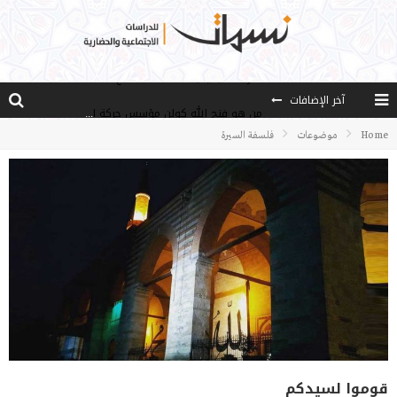
آخر الإضافات
من هو فتح الله كولن مؤسس حركة الخدمة؟
كيف نصل إلى أفق إنسان “هل من مزيد”؟
Home
موضوعات
فلسفة السيرة
الأستاذ عالما عارفا حكيما
مصادر العلم وسببه
النـزعة التجديدية عند الأستاذ فتح الله كولن
قوموا لسيدكم