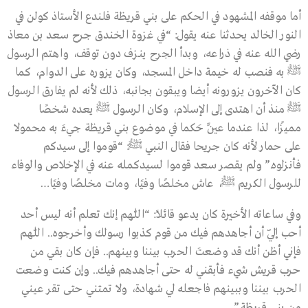
أما موقفه المشهود في الحكم على بني قريظة فلندع الأستاذ كولن في
النور الخالد يحدثنا عنه يقول: “في غزوة الخندق جرح سعد بن معاذ
رضي الله عنه في ذراعه، وبدأ الجرح ينـزف دون توقف، واهتم الرسول
ﷺ به فنصب له خيمة داخل المسجد، وكان يزوره على الدوام، كما
كان الآخرون يزورونه أيضا ويبقون بجانبه، ذلك لأنه لم يفارق الرسول
ﷺ منذ أن اهتدى إلى الإسلام، وكان الرسول ﷺ يعده شخصًا
مميزًا، لذا عندما عيِّن حَكما في موضوع بني قريظة جيءَ به محمولا
على حمار لأنه كان جريحا فقال النبي ﷺ: “قوموا إلى سيدكم
فأنـزلوه.” ولم يقصر سعد قوموا لسيدكمله عنه في الإخلاص والوفاء
للرسول الكريم ﷺ، عاش مخلصًا وفيًا، ومات مخلصًا وفيًا…
وفي ساعاته الأخيرة كان يدعو قائلاً: “اللّٰهم إنك تعلم أنه ليس أحد
أحب إليّ أن أجاهدهم فيك من قوم كذبوا رسولك وأخرجوه.. اللّٰهم
فإني أظن أنك قد وضعتَ الحرب بيننا وبينهم.. فإن كان بقي من
حرب قريش شيء فأبقني له حتى أجاهدهم فيك.. وإن كنت وضعت
الحرب بيننا وببينهم فاجعله لي شهادة، ولا تمتني حتى تقر عيني
من بني قريظة.”