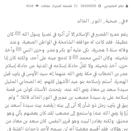
صابر المشرفي
19/10/2025
فلسفة السيرة
,
مقالات
8116
#في_ صحبة_ النور_ الخالد
رغم عمره القصير في الإسلام إلا أن أثره في نصرة رسول الله ﷺ كان
عظيمًا، فقد كانت له مواقفه الشامخة في المواطن الصعبة، وعند
وفاته سنة 5 هجرية، بكى عليه أبو بكر وعمر، وحزن النبي ﷺ وأخذ
بلحْيته، وكان النبي محمد ﷺ لا تدمع عينه على أحد، ولكنه كان إذا
حزن، أخذ بلحيته. ولا تقلِّ حادثة إسلامه في المدنية عن حادثة إسلام
عمر بن الخطاب في مكة رضي الله عنهما إنه سيد الأوس في يثرب قبل
الهجرة، أسلم بإسلامه بنو عبد الأشهل كلهم، إنه الصحابي الجليل
سيدنا سعد بن معاذ رضي الله عنه، يتحدث الأستاذ كولن عن قصة
إسلامه على يد سيدنا مصعب بن عمير في النور الخالد قائلاً: ” ولم
يبق في يثرب رجل ذو شأن إلا أتى إلى بيته (يقصد بيت سيدنا أسعد بن
زُرَارَة رضي الله عنه) واستمع إلى مصعب لقد كان بعضهم يأتي وهو
محنق، ولكنه يغادر البيت وهو قرير النفس. كان سعد بن معاذ من
بين هؤلاء، فقد أقسم مغضبًا أنه لن يسمح لأحد بإحداث الفتنة في