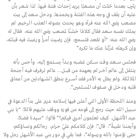
يثرب بعدما حُدّث أن مصعبًا يريد إحداث فتنة فيها. لذا شعر بأن
عليه أن يقف في وجه هذه الفتنة ويخمدها. ودخل سعد إلى بيت
مصعب رضي الله عنه فرآه وهو يحدث بصوته العذب الرخيم. لم
يملك نفسه سعد فقال كلامًا خشنًا لمصعب رضي الله عنه، فقال له
رضي الله عنه: “أوَ تقعد فتسمع، فإن رضيت أمراً ورغبتَ فيه قبلتَه،
وإن كرهتَه عَزَلْنا عنك ما تكره.”
فجلس ســــعد وقــــد ســــكن غضبه وبــــدأ يســـتمع إليه، وأحس بأنه
ينتقل إلى عالم آخـــر لم يعهده من قبـــــل… عالم ترفرف فيـــه أجنحة
الملائكة. ولم يطل به الأمر فقد أســــرع بنطق الشـــهادتين من أعماق
قلبه ودخــل في صــفوف المســلمين.”.
ومنذ اللحظة الأولى التي أعلن فيها إسلامه عزم على بدأ الدعوة في
سبيل الله حيث رجع إلى قومه من فوره ووقف عليهم قائلاً: “يا بني
عبد الأشهل، كيف تعلمون أمري فيكم؟” قالوا: “سيدنا فضلاً،
وأيمننا نقيبةً”، قال”: فإن كلامكم عليّ حرام، رجالكم ونساؤكم،
حتى تؤمنوا بالله ورسوله”، فما بقي في دور بني عبد الأشهل رجل ولا