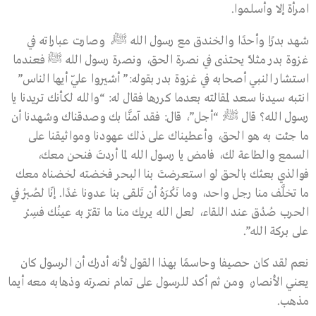
امرأة إلا وأسلموا.
شهد بدرًا وأحدًا والخندق مع رسول الله ﷺ، وصارت عباراته في
غزوة بدر مثلاً يحتذى في نصرة الحق، ونصرة رسول الله ﷺ فعندما
استشار النبي أصحابه في غزوة بدر بقوله:” أشيروا عليّ أيها الناس”
انتبه سيدنا سعد لمقالته بعدما كررها فقال له: “والله لكأنك تريدنا يا
رسول الله؟ قال ﷺ: “أجل”، قال: فقد آمنَّا بك وصدقناك وشهدنا أن
ما جئت به هو الحق، وأعطيناك على ذلك عهودنا ومواثيقنا على
السمع والطاعة لك، فامض يا رسول الله لما أردتَ فنحن معك،
فوالذي بعثك بالحق لو استعرضتَ بنا البحر فخضته لخضناه معك
ما تخلَّف منا رجل واحد، وما نَكْرَهُ أن تَلقى بنا عدونا غدًا. إنّا لصُبُر في
الحرب صُدُق عند اللقاء، لعل الله يريك منا ما تقرّ به عينُك فسِرْ
على بركة الله”.
نعم لقد كان حصيفا وحاسمًا بهذا القول لأنه أدرك أن الرسول كان
يعني الأنصار، ومن ثم أكد للرسول على تمام نصرته وذهابه معه أيما
مذهب.