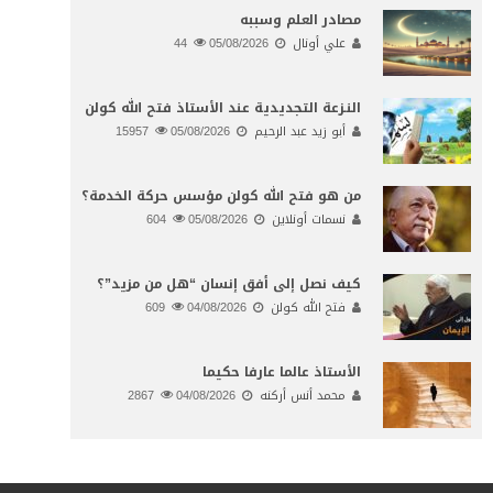
مصادر العلم وسببه
علي أونال
05/08/2026
44
النـزعة التجديدية عند الأستاذ فتح الله كولن
أبو زيد عبد الرحيم
05/08/2026
15957
من هو فتح الله كولن مؤسس حركة الخدمة؟
نسمات أونلاين
05/08/2026
604
كيف نصل إلى أفق إنسان “هل من مزيد”؟
فتح الله كولن
04/08/2026
609
الأستاذ عالما عارفا حكيما
محمد أنس أركنه
04/08/2026
2867