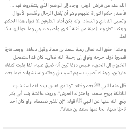
الله عنه من فراش المرض، وجاء إلى الموضع الذي ينتظرونه فيه …
فأصدر حكم التوراة عليهم وهو أن يُقتل الرجال وتُقسم الأموال
وتسبى الذراري والنساء، ولم يكن أمام الطرفين إلا قبول هذا الحكم.
وهكذا تطهرت المدينة من فتنة أخرى وأصبحت هي وما حواليها بلدًا
آمنًا.
وهكذا حقق الله تعالى رغبة سعد بن معاذ وقبل دعاءَه.. وبعد فترة
قصيرة نـزف جرحه وتوفي إلى رحمة الله تعالى.. كان قد استعجل
الخروج إلى الحرب، فلبس درعًا تبين أنه ضيق عليه، لذا بقيت كتفاه
عاريتين، وهناك أصيب بسهم تسبب في وفاته واستشهاده فيما بعد
قال عنه النبي ﷺ بعد وفاته: “والذي نفسي بيده لقد استبشرت
الملائكة بروح سعد، واهتز له العرش”. وروت عائشة بنت أبي بكر
رضي الله عنها عن النبي ﷺ قوله: “إن للقبر ضغطة، ولو كان أحد
ناجيًا منها، نجا منها سعد بن معاذ”.