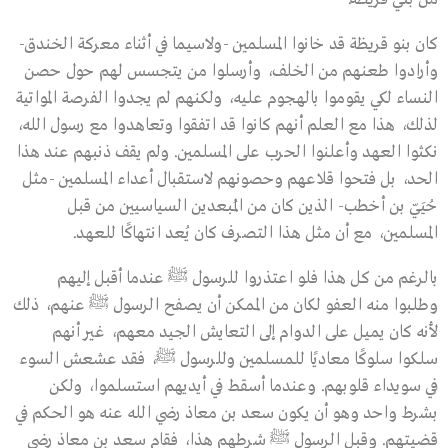
كان بنو قريظة قد خانوا المسلمين -ولاسيما في أثناء معركة الخندق-
وأرادوا طعنهم من الخلف، وأرسلوا من يتجسس لهم حول حصن
النساء لكي يقوموا بالهجوم عليه، ولكنهم لم يجدوا الفرصة المواتية
لذلك، هذا مع العلم أنهم كانوا قد اتفقوا وتعاهدوا مع رسول الله،
نكثوا العهد وأعلنوا الحرب على المسلمين. ولم يقف ذنبهم عند هذا
الحد، بل فتحوا قلاعهم وحصونهم لاستقبال أعداء المسلمين -مثل
حُيَيّ بن أخطب- الذين كان من المُبعدين السياسيين من قبل
المسلمين، مع أن مثل هذا التصرف كان يُعد انتهاكًا للعهد.
بالرغم من كل هذا فلو اعتذروا للرسول ﷺ عندما أقبل إليهم
وطلبوا منه العفو لكان من الممكن أن يصفح الرسول ﷺ عنهم، ذلك
لأنه كان يميل على الدوام إلى التعايش الجيد معهم، غير أنهم
سلكوا سلوكًا معاديًا للمسلمين وللرسول ﷺ، فقد عشعش السوء
في سويداء قلوبهم. وعندما أسقط في أيديهم استسلموا، ولكن
بشرط واحد وهو أن يكون سعد بن معاذ رضي الله عنه هو الحكم في
قضيتهم. وقبل الرسول ﷺ شرطهم هذا، فقام سعد بن معاذ رضي