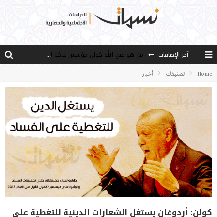
آخر الإضافات
من هو فتح الله كولن مؤسس حركة الخدمة؟
كيف نصل إلى أفق إنسان “هل من مزيد”؟
Home
تصنيفات
أخبار
الأستاذ عالما عارفا حكيما
مصادر العلم وسببه
النـزعة التجديدية عند الأستاذ فتح الله كولن
كولن: أردوغان يستغل الشعارات الدينية للتغطية على