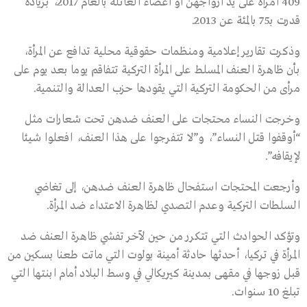
409 امرأة على يد أزواجهن أو أعضاء العائلة بالعام 2017، بزيادة
قدرت بـ75 بالمئة عن 2013.
وذكرت تقارير إعلامية ومنظمات حقوقية محلية تدافع عن المرأة،
بأن ظاهرة العنف المسلط على المرأة التركية تتفاقم يوما بعد يوم على
مرأى من الحكومة التركية التي يقودها حزب العدالة والتنمية.
وخرجت النساء محتجات على العنف ضدهن تحت شعارات مثل
“أوقفوا قتل النساء”، و”لا تتفرجوا على هذا العنف، افعلوا شيئا
لإيقافه”.
وأرجعت المحتجات استفحال ظاهرة العنف ضدهن، إلى تغاضي
السلطات التركية وعدم التصدي لظاهرة الاعتداء ضد المرأة.
وتؤكد الحوادث التي تتكرر من حين لآخر تفشي ظاهرة العنف ضد
المرأة في تركيا، أحدثها حادثة أمينة بولوت التي ماتت طعنا بسكين من
قبل زوجها في مقهى بمدينة كيريكالي في وسط البلاد أمام ابنتها التي
تبلغ 10 سنوات.