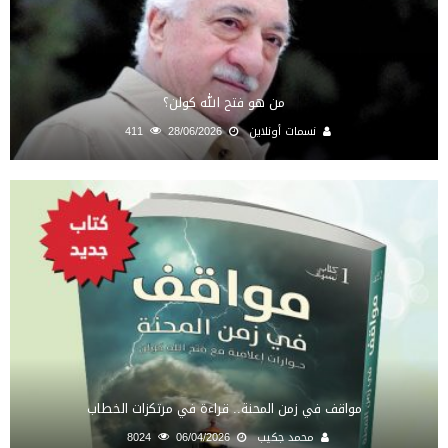
من هو فتح الله كولن؟
نسمات أونلاين
28/06/2026
411
مواقف في زمن المحنة.. قراءة في مرتكزات الخطاب
محمد جكيب
06/04/2026
8024