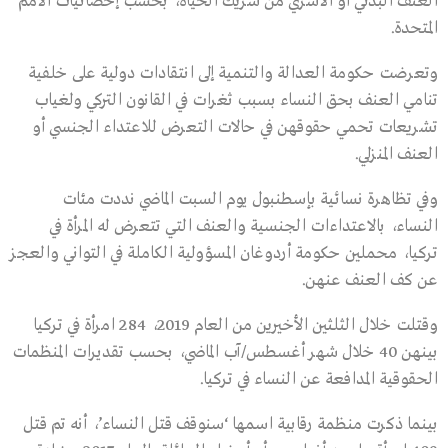
العنف البدني أو الأسري من شريك الحياة، بحسب إحصائيات الأمم
المتحدة.
وتعرضت حكومة العدالة والتنمية إلى انتقادات دولية على خلفية
تنامي العنف بحق النساء بسبب ثغرات في القانون التركي ولغياب
تشريعات تحمي حقوقهن في حالات التعرض للاعتداء الجنسي أو
العنف المنزلي.
وفي تظاهرة نسائية بإسطنبول يوم السبت الماضي نددت مئات
النساء، بالاعتداءات الجنسية والعنف التي تتعرض له المرأة في
تركيا، محملين حكومة أردوغان المسؤولية الكاملة في التواني والعجز
عن كف العنف عنهن.
وقتلت خلال الثلثين الأخيرين من العام 2019، 284 امرأة في تركيا
بينهن 40 خلال شهر أغسطس/آب الماضي، بحسب تقديرات المنظمات
الحقوقية المدافعة عن النساء في تركيا.
بينما ذكرت منظمة رقابية اسمها ‘سنوقف قتل النساء’، أنه تم قتل