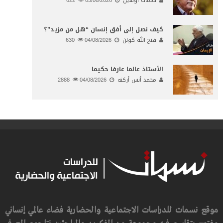
نسمات أونلاين
05/08/2026
622
كيف نصل إلى أفق إنسان “هل من مزيد”؟
فتح الله كولن
04/08/2026
630
الأستاذ عالما عارفا حكيما
محمد أنس أركنه
04/08/2026
2888
موقع نسمات للدراسات الاجتماعية والحضارية فضاء عالمي إنساني