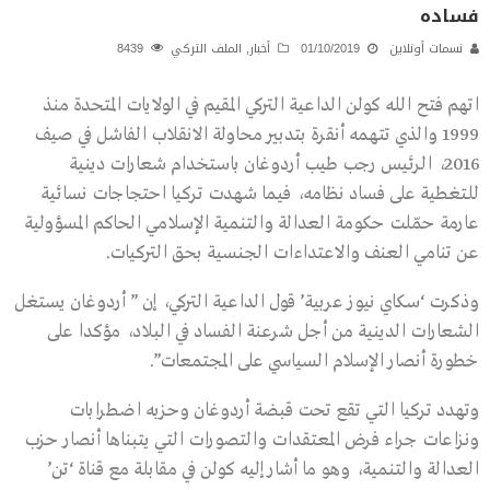
فساده
نسمات أونلاين
01/10/2019
أخبار
,
الملف التركي
8439
اتهم فتح الله كولن الداعية التركي المقيم في الولايات المتحدة منذ
1999 والذي تتهمه أنقرة بتدبير محاولة الانقلاب الفاشل في صيف
2016، الرئيس رجب طيب أردوغان باستخدام شعارات دينية
للتغطية على فساد نظامه، فيما شهدت تركيا احتجاجات نسائية
عارمة حمّلت حكومة العدالة والتنمية الإسلامي الحاكم المسؤولية
عن تنامي العنف والاعتداءات الجنسية بحق التركيات.
وذكرت ‘سكاي نيوز عربية’ قول الداعية التركي، إن ” أردوغان يستغل
الشعارات الدينية من أجل شرعنة الفساد في البلاد، مؤكدا على
خطورة أنصار الإسلام السياسي على المجتمعات”.
وتهدد تركيا التي تقع تحت قبضة أردوغان وحزبه اضطرابات
ونزاعات جراء فرض المعتقدات والتصورات التي يتبناها أنصار حزب
العدالة والتنمية، وهو ما أشار إليه كولن في مقابلة مع قناة ‘تن’