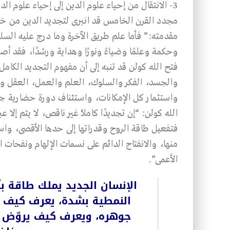
مجدد القرن الخامس قد انبرى لتجديد الدين من خلا
مقدمته:” فأما علم طريق الآخرة وما درج عليه السلف
وحكمة وعلمًا وضياءً ونورًا وهداية ورشدًا، فقد أصبح
فتح الله كولن قد تنبه إلى أن مفهوم التجديد الكامل
والجسد، الفكر والسلوك، العلم والعمل، العقل والق
واستثمار كل الإمكانات، واستئناف دورة حضارية جديد
الله كولن: “إن تجديدًا كاملاً غير ناقص، لا يتم إلا
فتفعيل طاقة الروح وقدراتها إلى حدها الأقصى، واستث
منها، والانفتاح الدائم على نسمات الإلهام ونفحات 
الأعمى”.
الإنسان الجديد يملك طاقة بنّا
النمطية بشدة، يعرف كيف 
جوهره، ويعرف كيف يروّض ا