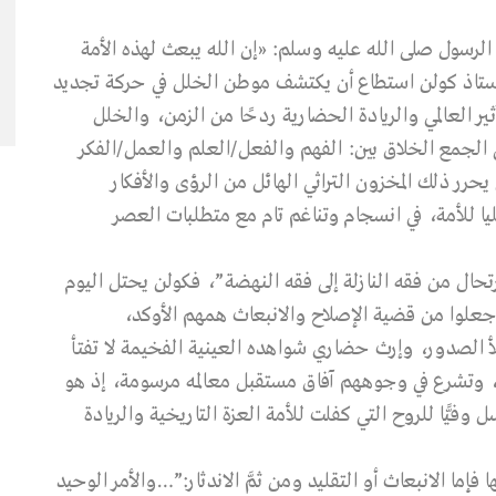
الرسول صلى الله عليه وسلم: «إن الله يبعث لهذه الأمة
استاذ كولن استطاع أن يكتشف موطن الخلل في حركة تجديد
ير العالمي والريادة الحضارية ردحًا من الزمن، والخلل
لى الجمع الخلاق بين: الفهم والفعل/العلم والعمل/الفكر
ر ذلك المخزون التراثي الهائل من الرؤى والأفكار
عليا للأمة، في انسجام وتناغم تام مع متطلبات العصر
رتحال من فقه النازلة إلى فقه النهضة”، فكولن يحتل اليوم
جعلوا من قضية الإصلاح والانبعاث همهم الأوكد،
لصدور، وإرث حضاري شواهده العينية الفخيمة لا تفتأ
ي، وتشرع في وجوههم آفاق مستقبل معالمه مرسومة، إذ هو
وفيًّا للروح التي كفلت للأمة العزة التاريخية والريادة
 فإما الانبعاث أو التقليد ومن ثمَّ الاندثار:”…والأمر الوحيد