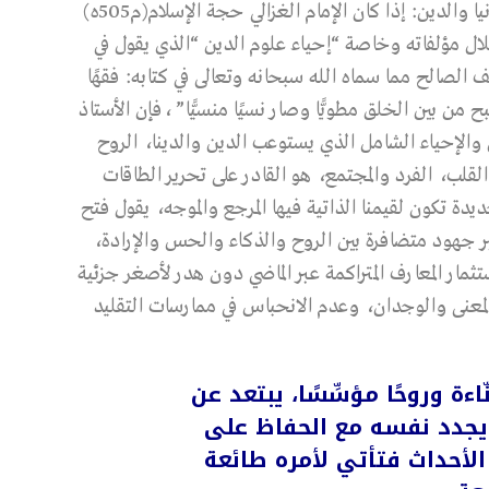
3- الانتقال من إحياء علوم الدين إلى إحياء علوم الدنيا والدين: إذا كان الإمام الغزالي حجة الإسلام(م505ه)
ل مؤلفاته وخاصة “إحياء علوم الدين “الذي يقول في
 الصالح مما سماه الله سبحانه وتعالى في كتابه: فقهًا
 من بين الخلق مطويًّا وصار نسيًا منسيًّا” ،فإن الأستاذ
 والإحياء الشامل الذي يستوعب الدين والدينا، الروح
لب، الفرد والمجتمع، هو القادر على تحرير الطاقات
ة تكون لقيمنا الذاتية فيها المرجع والموجه، يقول فتح
 عبر جهود متضافرة بين الروح والذكاء والحس والإرادة،
مار المعارف المتراكمة عبر الماضي دون هدر لأصغر جزئية
المعنى والوجدان، وعدم الانحباس في ممارسات التقليد
ءة وروحًا مؤسِّسًا، يبتعد عن
يجدد نفسه مع الحفاظ على
لأحداث فتأتي لأمره طائعة