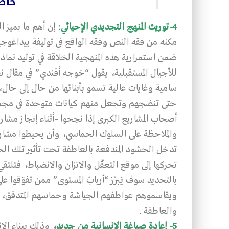
خاض
4-توريث المنهج التجديدي الإحيائي
:
إن أهم ما يميز ا
مكنه من فقه النص وفقه الواقع في توليفة بيداغوجية
ضمن استمرارية هذه المنهجية الخلاقة في توليد نماذج
للأجيال المستقبلية، يقول “خوجه أفندي” في مقال ن
سامية وغايات عالية تسمو بأبنائها من حال إلى ح
حتى تنضجهم وتجعل منهم كيانات متوحدة في مجموعة
أصحاب المشاريع الكبرى إذا نجحوا -أثناء إنجاز مشار
والملاحظة على السلوك الحماسي، وأن يحيطوا مشاريع
تدخل الحشود المندفعة بالعاطفة تحت تأثير تلك الحرك
تحركها إلى موقع التعقّل والاتزان والانضباط، فتلتق
بالتحديد سوف يَبرُز “أربابُ المستوى” ممن تفوّقوا عل
ويقاسموهم عواطفهم الجياشة وحماسهم المتدفق، و
والعاطفة .
5- إعادة صياغة الإنسانية من جديد
،
وذلك ببناء الان