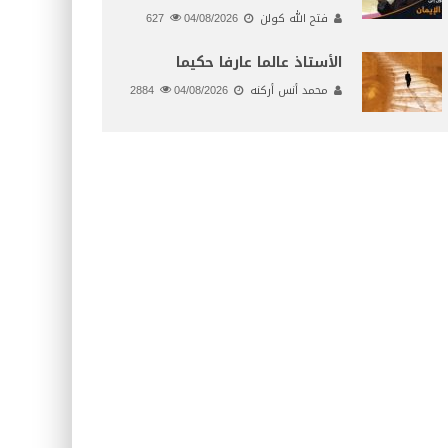
فتح الله كولن
04/08/2026
627
الأستاذ عالما عارفا حكيما
محمد أنس أركنه
04/08/2026
2884