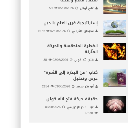
مصادر العلم وسببه
علي أونال
05/08/2026
59
إستراتيجية قرن العلم بالدين
سليمان عشراتي
02/08/2026
1679
الفطرة المتحمّسة والحركة
المتّزنة
فتح الله كولن
02/08/2026
38
كتاب “من البذرة إلى الثمرة”
عرض وتحليل
أبو بكر محمد
03/08/2026
2154
حقيقة حركة فتح الله كولن
عبد القادر الإدريسي
03/08/2026
17378