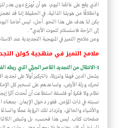
الذي يقع على عاتقنا اليوم، هو أن نُهرَع دون هدر لل
وانطلاقًا من هويتنا الذاتية. في الحقيقة إننا قد نعجز 
يكن لنا هدف على هذا النحو. أجل، ليس أمامنا اليو
إلى الراحة فاستسلام للموت الأبدي” .
ومن ملامح التميز في المنهجية التجديدية عند الاستاذ
ملامح التميز في منهجية كولن التجد
1-الانتقال من التجديد القاصر الجزئي الذي ربطه الفقهاء بالفقه والفتوى والأصول، إلى التجديد الشمولي
يشمل الدين فهمًا وتنزيلاً، بالتركيز أولاً على تجديد
تحرك ورثة الأرض، وتساعدهم على تسخير كل الإمكاني
نظام ولا فكرة أو فلسفة استطاعت أن تُحدث أثرًا إيجا
نسبته في ذات المؤمن. ففور دخول الإيمان -بمعناه ا
والأشياء والخالق، وتزداد تلك الرؤية عمقًا واتساع
صفحات كتاب. ليس هذا فحسب، بل وتنبض الكائنات من 
السابق أو كان يعتبرها بلا روح أو معنى- وتبتسم 