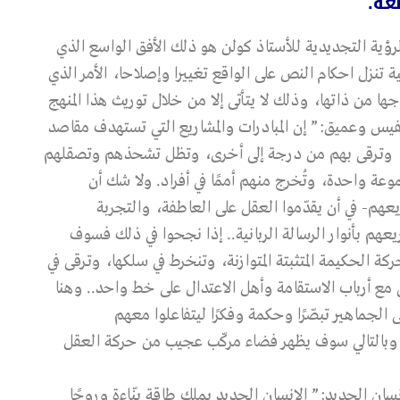
عة.
لرؤية التجديدية للأستاذ كولن هو ذلك الأفق الواسع الذي
 تنزل احكام النص على الواقع تغييرا وإصلاحا، الأمر الذي
ها من ذاتها، وذلك لا يتأتى إلا من خلال توريث هذا المنهج
فيس وعميق:” إن المبادرات والمشاريع التي تستهدف مقاصد
ال، وترقى بهم من درجة إلى أخرى، وتظل تشحذهم وتصقلهم
 واحدة، وتُخرج منهم أممًا في أفراد. ولا شك أن
يعهم- في أن يقدّموا العقل على العاطفة، والتجربة
هم بأنوار الرسالة الربانية.. إذا نجحوا في ذلك فسوف
ة الحكيمة المتثبتة المتوازنة، وتنخرط في سلكها، وترقى في
ي مع أرباب الاستقامة وأهل الاعتدال على خط واحد.. وهنا
ى الجماهير تبصّرًا وحكمة وفكرًا ليتفاعلوا معهم
بالتالي سوف يظهر فضاء مركّب عجيب من حركة العقل
سان الجديد:” الإنسان الجديد يملك طاقة بنّاءة وروحًا