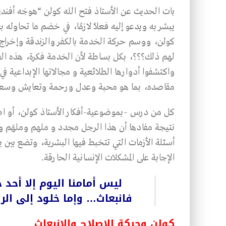
بات الحديث عن الأستاذ فتح الله كولن “هوجَه أفندي”
يبشر به ويدعو إليه فعلاً لازمًا، في خضم ما تحاوله
كولن، ووسم حركة الخدمة بالكفر والزندقة وإخراج المن
لهم ذلك؟؟؟، بكل بساطة لأن الخدمة فكرة، هذه الفك
واكتشفوا أدوارها الطلائعية و مجالاتها الإبداعية 
مقاصده، بما هو محبة وعدل ورحمة وتعايش وسعا
كل من درس –بموضوعية-أفكار الأستاذ كولن، أو اطل
نتيجة مفادها أن هذا الرجل مجدد و ملهم وملهَم وب
أسئلة الأزمات التي تتخبط فيها البشرية، وتضع بين ي
الإجابة على المشكلات الإنسانية الحارقة.
ليس أمامنا اليوم إلا أحد
فانبعاث… وإما خلود إلى الر
كولن وحركة الإصلاح والانبعاث