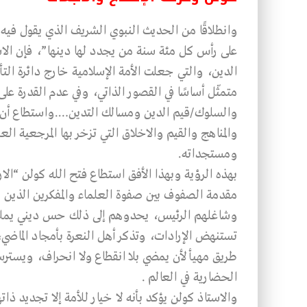
وانطلاقًا من الحديث النبوي الشريف الذي يقول فيه 
على رأس كل مئة سنة من يجدد لها دينها”، فإن ال
الدين، والتي جعلت الأمة الإسلامية خارج دائرة التأث
متمثّل أساسًا في القصور الذاتي، وفي عدم القدرة ع
والسلوك/قيم الدين ومسالك التدين….واستطاع أن يحر
والمناهج والقيم والاخلاق التي تزخر بها المرجعية ال
ومستجداته.
بهذه الرؤية وبهذا الأفق استطاع فتح الله كولن “الا
مقدمة الصفوف بين صفوة العلماء والمفكرين الذين 
وشاغلهم الرئيس، يحدوهم إلى ذلك حس ديني يملأ ا
تستنهض الإرادات، وتذكر أهل النعرة بأمجاد الماض
طريق مهيأ لأن يمضي بلا انقطاع ولا انحراف، ويسترسل 
الحضارية في العالم .
والاستاذ كولن يؤكد بأنه لا خيار للأمة إلا تجديد ذاتها