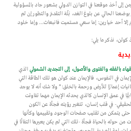
زمن إلى أخذ موقعنا في التوازن الدولي بشعور جاد بالمسؤولية
بوضعنا الحالي عن بلوغ الغد، بَلْهَ التقدمَ والتطور إن لم
م إلا أحد خيارين: إما سعي مستميت فانبعاث… وإما خلود
 كولن، نذكر ما يلي:
يدية
الذي
 الإيمان في النفوس، فالإيمان عند كولن هو تلك الطاقة التي
ات إعمارًا للأرض ورحمة بالخلق:” ولا شك أنه لا يوجد
بيًّا في عمق الإنسان كالذي يحدثه الإيمان مهما تفاوتت
لحقيقي- في قلب إنسان، تتغير رؤيته فجأة عن الكون
ًا حتى يتمكن من تقليب صفحات الوجود وتقييمها وكأنها
حوله بالحياة فجأة -تلك التي لم يكن يعيرها التفاتًا في
إليه ابتسامة الصديق الحميم، وتحتضنه بدفء ورفق وحنان.