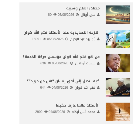
مصادر العلم وسببه
علي أونال
05/08/2026
80
النـزعة التجديدية عند الأستاذ فتح الله كولن
أبو زيد عبد الرحيم
05/08/2026
15991
من هو فتح الله كولن مؤسس حركة الخدمة؟
نسمات أونلاين
05/08/2026
636
كيف نصل إلى أفق إنسان “هل من مزيد”؟
فتح الله كولن
04/08/2026
644
الأستاذ عالما عارفا حكيما
محمد أنس أركنه
04/08/2026
2902