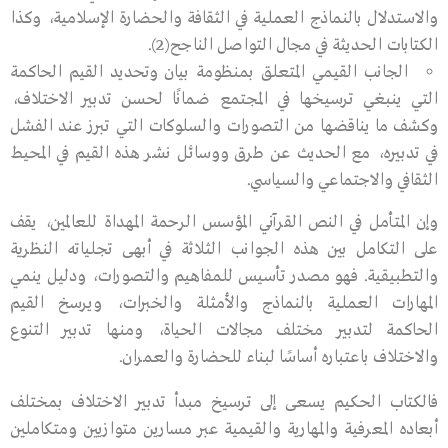
والاستدلال بالنماذج العملية في الثقافة والحضارة الإسلامية، وكذا
الكتابات الحديثة في مجال التواصل الناجح(2).
الجانب القيمي المتعلق بمنظومة بيان وتحديد القيم الحاكمة
التي ينبغي ترسيخها في المجتمع ضمانًا لحسن تدبير الاختلاف،
وكشف ما يناقضها من التصورات والسلوكات التي تبرز عند الفشل
في تدبيره، مع الحديث عن طرق ووسائل نشر هذه القيم في المحيط
الثقافي والاجتماعي والسياسي.
وإن المتأمل في النص القرآني المؤسس الرحمة المهداة للعالمين، يقف
على التكامل بين هذه الجوانب الثلاثة في أبهى تجلياته النظرية
والتطبيقية. فهو مصدر تأسيس للمفاهيم والتصورات، ودليل ينمي
المهارات العملية بالنماذج والأمثلة والخبرات، ويرسخ القيم
الحاكمة لتدبير مختلف مجالات الحياة، ومنها تدبير التنوع
والاختلاف باعتباره أساسًا لبناء للحضارة والعمران.
فالكتاب الحكيم يسعى إلى ترسيخ مبدأ تدبير الاختلاف بمختلف
أبعاده المعرفية والمهارية والقيمية عبر مسارين متوازيين ومتكاملين