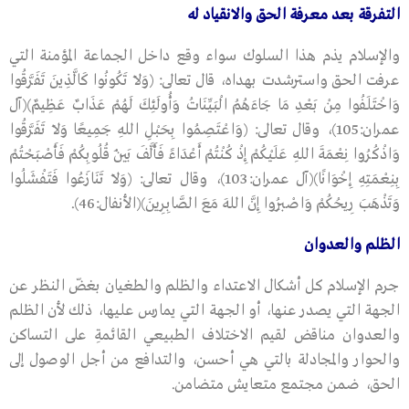
التفرقة بعد معرفة الحق والانقياد له
والإسلام يذم هذا السلوك سواء وقع داخل الجماعة المؤمنة التي
عرفت الحق واسترشدت بهداه، قال تعالى: (وَلاَ تَكُونُوا كَالَّذِينَ تَفَرَّقُوا
وَاخْتَلَفُوا مِنْ بَعْدِ مَا جَاءَهُمُ الْبَيِّنَاتُ وَأُولَئِكَ لَهُمْ عَذَابٌ عَظِيمٌ)(آل
عمران:105)، وقال تعالى: (وَاعْتَصِمُوا بِحَبْلِ اللهِ جَمِيعًا وَلاَ تَفَرَّقُوا
وَاذْكُرُوا نِعْمَةَ اللهِ عَلَيْكُمْ إِذْ كُنْتُمْ أَعْدَاءً فَأَلَّفَ بَيْنَ قُلُوبِكُمْ فَأَصْبَحْتُمْ
بِنِعْمَتِهِ إِخْوَانًا)(آل عمران:103)، وقال تعالى: (وَلاَ تَنَازَعُوا فَتَفْشَلُوا
وَتَذْهَبَ رِيحُكُمْ وَاصْبِرُوا إِنَّ اللهَ مَعَ الصَّابِرِينَ)(الأنفال:46).
الظلم والعدوان
جرم الإسلام كل أشكال الاعتداء والظلم والطغيان بغضّ النظر عن
الجهة التي يصدر عنها، أو الجهة التي يمارس عليها، ذلك لأن الظلم
والعدوان مناقض لقيم الاختلاف الطبيعي القائمةِ على التساكن
والحوار والمجادلة بالتي هي أحسن، والتدافع من أجل الوصول إلى
الحق، ضمن مجتمع متعايش متضامن.