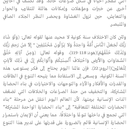
التي تتفجر أحيانًا في شكل صراعات حادة، وقد تكشف في أحايين
أخرى عن خبرات ومؤهلات وإمكانات هائلة للتقارب والحوار
والتعايش، حين تزول الغشاوة ويحضر النظر الجلاء الصافي
والمتبصر.
ولئن كان الاختلاف سنة كونية لا محيد عنها لقوله تعالى: (وَلَوْ شَاءَ
رَبُّكَ لَجَعَلَ النَّاسَ أُمَّةً وَاحِدَةً وَلاَ يَزَالُونَ مُخْتَلِفِينَ * إِلاَّ مَنْ رَحِمَ رَبُّكَ
وَلِذَلِكَ خَلَقَهُمْ)(هود:118-119)، وقوله تعالى: (وَمِنْ آيَاتِهِ خَلْقُ
السَّمَاوَاتِ وَالأَرْضِ وَاخْتِلاَفُ أَلْسِنَتِكُمْ وَأَلْوَانِكُمْ إِنَّ فِي ذَلِكَ لَآيَاتٍ
لِلْعَالِمِينَ)(الروم:22). فإن عالمنا اليوم يحتاج إلى فكر يستوعب هذه
السنة الكونية، ويسعى إلى الاستفادة مما يتيحه التنوع في الطاقات
والقدرات والأفكار والآراء والتوجهات والاختيارات في بناء الحضارة
المشتركة، والتخفيف من حدة الصراعات والخلافات التي تضعّف
الذات الإنسانية برمتها، لأن العالم اليوم انتقل من مرحلة “بناء
الحضارات المختلفة المتعاقبة” إلى “بناء الحضارة الواحدة المشتركة”
التي تجمع في داخلها تنوعًا واختلافًا، مما يعني أن الإيمان باستمرار
الحضارة الإنسانية قائم بالضرورة على قدرتها على تدبير هذا التنوع