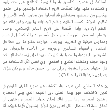
السائدة في عصره؛ كالسريانية والفارسية للاطلاع على حضارتهم
والاستفادة منها. وإذا تصفّحنا تاريخ الخلفاء الراشدين ومَن اهتدى
بهدْيهم مِن بعدهم، وجدناهم قد أدخلوا من تجارب الأمم الأخرى في
تنظيم الدولة؛ كسك النقود ونظام الجبايات والبريد وغير ذلك من
النظم الإدارية. وإذا اطّلعنا على تاريخ الفكر الإسلامي، وجدنا
اهتمام المسلمين بالترجمة، من خلال تأسيس دار الحكمة في المشرق
ومدارس قرطبة في المغرب، ووجدنا حوارات مفتوحة بين فطاحل
العلماء والفقهاء المسلمين وغيرهم من الأحبار والرهبان من
الشرعتين اليهودية والنصرانية. كل ذلك بهدف إبراز سماحة الإسلام
وقوة حجته ومنطقه الفكري والعقدي، وفي نفس الآن الاستفادة من
كل اجتهاد يخدم البشرية ويرقى بها إلى أحسن حال، ولم يكن هؤلاء
يضيقون ذرعا بالفكر المخالف”(3).
إن هذه النماذج التي عرضناها، تكشف عن منهج القرآن القويم في
تدبير الاختلاف، فهو بهذا المعنى دين القيمة الذي يبني الحضارة
وينشئ العمران، وما سوى ذلك إيذان بخراب العمران وينتهي إلى
تحقق سنّة الاستبدال، قال تعالى ﴿وَإِنْ تَتَوَلَّوْا يَسْتَبْدِلْ قَوْمًا غَيْرَكُمْ ثُمَّ