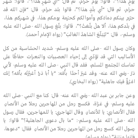
يومٍ هذا؟”، قالوا: يوم حرام، ثم قال: “أي شهرٍ هذا؟”، قالوا: شهر
حرام، ثم قال: “أي بلَدٍ هذا؟”، قالوا بلد حرام، قال: “فإن الله قد
حرّم بينكم دماءَكم وأموالكم كحرْمة يومكم هذا، في شهركم هذا،
في بلَدكم هذا، ألاَ هلْ بلّغتُ؟”، قالوا: بلّغ رسول الله -صلى الله عليه
وسلم-، قال: “ليُبَلّغ الشاهدُ الغائبَ” (رواه الإمام أحمد).
وكان رسول الله -صلى الله عليه وسلم- شديد الحسّاسية من كل
الأساليب التي قد تؤدّي إلى إحياء العصبيات والنعرات حفاظًا على
تماسك المجتمع المسلم، فقد قال النبي -صلى الله عليه وسلم- لأبي
ذرّ -رضي الله عنه- وقد عَيّر أحدًا بأُمّه: “يا أبا ذر! أعَيَّرتَه بأمّه؟ إنك
امْرُؤٌ فيك جاهلية” (رواه البخاري).
وعن جابر بن عبد الله -رضي الله عنه- قال: كنا مع النبي -صلى الله
عليه وسلم- في غزاة، فكسع رجل من المهاجرين رجلاً من الأنصار،
فقال الأنصاري: يا للأنصار، وقال المهاجري: يا للمهاجرين، فقال رسول
الله -صلى الله عليه وسلم-: “ما بال دعوى الجاهلية؟” قالوا: يا
رسول الله كسع رجل من المهاجرين رجلاً من الأنصار، فقال: “دعوها،
فإنها منتنة” (رواه مسلم).