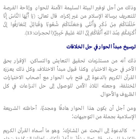
وذلك من أجل توفير البيئة السليمة الآمنة للحوار، وإتاحة الفرصة
للتعريف برسالة الإسلام من غير إكراه، قال تعالى: (يَا أَيُّهَا النَّاسُ إِنَّا
خَلَقْنَاكُمْ مِنْ ذَكَرٍ وَأُنْثَى وَجَعَلْنَاكُمْ شُعُوبًا وَقَبَائِلَ لِتَعَارَفُوا إِنَّ
أَكْرَمَكُمْ عِنْدَ اللهِ أَتْقَاكُمْ إِنَّ اللهَ عَلِيمٌ خَبِيرٌ)(الحجرات:13).
ترسيخ مبدأ الحوار في حل الخلافات
ذلك أنه من مستلزمات تحقيق التعايش والتساكن، الإقرار بحق
الآخر في حرية الاختيار، وكذا قبول مبدأ الاختلاف. وكل ذلك يعززه
القرآن الكريم بالدعوة إلى فتح باب الحوار مع أصحاب الاختيارات
المختلفة، وجعله الملاذ الآمن للوصول إلى حل النزاعات في كل
الظروف والأحوال.
ومن أجل أن يكون هذا الحوار هادفًا ومجديًا، أحاطته الشريعة
الإسلامية بجملة من التوجيهات؛
كالدعوة إلى البحث عن المشترك؛ وهو ما أسماه القرآن الكريم