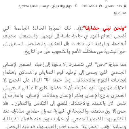
خالد الصمدي
24/12/2024
الحوار والتعايش
,
دراسات
,
قضايا معاصرة
6171
“ونحن نبني حضارتنا”
(1)… تلك العبارة الخالدة الجامعة التي
أضحى العالم اليوم في حاجة ماسة إلى فهمها، واستيعاب مختلف
أبعادها، والرؤية التي شغلت بال المفكرين والمصلحين الساعين إلى
خير البشرية من مختلف الأمم والشعوب على مر التاريخ.
فما عبارة “نحن” التي تتصدرها إلا دعوة إلى إحياء الضمير الإنساني
الجمعي الذي يسعى إلى توطيد قيم التعايش والتساكن باسثمار
إيجابيات التنوع والاختلاف… وما حرف “نا” الدال على الجمع إلا
اعتراف مزدوج؛ فهو اعتراف بأنْ لا حضارة خارج تلك التي تسعى إلى
العمران بذراع الإنسان وفكر الإنسان وعلاقات الإنسان، واعتراف في
نفس الآن بالتعدد والاختلاف المفضي إلى التكامل والتعاون… فلا
جمع إلا بين متعدد، والنتيجة في النهاية عمران حضاري مشترك عند
التفكير بهذا الضمير الجمعي، أو خراب مهين عند طغيان الفردانية
وسيادة “بؤس الدهرانية” حسب تعبير الفيلسوف طه عبد الرحمن.