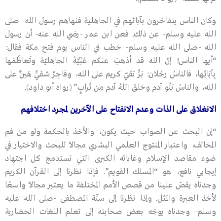
وكان الناس يتفاخرون بآبائهم في الجاهلية فنهاهم رسول الله -صلى
الله عليه وسلم- عن ذلك. فعن ابن عمر -رضي الله عنه- أن رسول
الله -صلى الله عليه وسلم- خطب في الناس يوم فتح مكة فقال:
“أيها الناس! إنّ الله قد أذهبَ عنكم عُبِّيَّةَ الجاهليّة وتَعاظُمَها
بِآبَائِها، فالناسُ رجُلان: بَرٌّ تقيّ كريم على الله، وفاجِرٌ شقيٌّ هَيِّنٌ على
الله، والناسُ بَنُو آدم وخلق اللهُ آدم مِن تُرابٍ” (رواه أبو داود).
الانغلاق على الذات وعدم الانفتاح على الآخرين لمجرد اختلافهم
“إن البحث عن الصواب حيث يكون، والأخذ بالحكمة ولو من فم
المخالف، واعتبار المنتوج العلمي البشري مجالاً للبحث والاختيار في
ضوء مقاصد الإسلام وغاياته الكبرى التي تستدمج كل اجتهاد
إيجابي نافع، هو “المسلك القويم”. فإذا نظرنا إلى القرآن الكريم
وجدناه يقصّ علينا من قصص الأمم المختلفة ما يعتبر مجالاً واسعًا
لأخذ العبرة والمثل. وإذا نظرنا إلى سنّة المصطفى -صلى الله عليه
وسلم- وجدناه يوجّه بعض صحابته إلى تعلم اللغات الحضارية