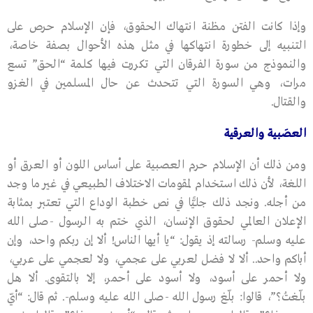
وإذا كانت الفتن مظنة انتهاك الحقوق، فإن الإسلام حرص على
التنبيه إلى خطورة انتهاكها في مثل هذه الأحوال بصفة خاصة،
والنموذج من سورة الفرقان التي تكررت فيها كلمة “الحق” تسع
مرات، وهي السورة التي تتحدث عن حال المسلمين في الغزو
والقتال.
العصَبية والعرقية
ومن ذلك أن الإسلام حرم العصبية على أساس اللون أو العرق أو
اللغة، لأن ذلك استخدام لمقومات الاختلاف الطبيعي في غير ما وجد
من أجله. ونجد ذلك جليًّا في نص خطبة الوداع التي تعتبر بمثابة
الإعلان العالمي لحقوق الإنسان، الذي ختم به الرسول -صلى الله
عليه وسلم- رسالته إذ يقول: “يا أيها الناس! ألا إن ربكم واحد، وإن
أباكم واحد.. ألا لا فضل لعربي على عجمي، ولا لعجمي على عربي،
ولا أحمر على أسود، ولا أسود على أحمر، إلا بالتقوى. ألا هل
بلّغتُ؟”، قالوا: بلّغ رسول الله -صلى الله عليه وسلم-. ثم قال: “أيّ