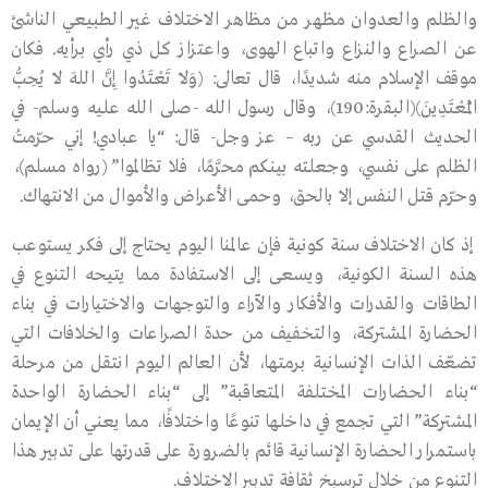
والظلم والعدوان مظهر من مظاهر الاختلاف غير الطبيعي الناشئ
عن الصراع والنزاع واتباع الهوى، واعتزاز كل ذي رأي برأيه. فكان
موقف الإسلام منه شديدًا، قال تعالى: (وَلاَ تَعْتَدُوا إِنَّ اللهَ لاَ يُحِبُّ
الْمُعْتَدِينَ)(البقرة:190)، وقال رسول الله -صلى الله عليه وسلم- في
الحديث القدسي عن ربه – عز وجل- قال: “يا عبادي! إني حرّمتُ
الظلم على نفسي، وجعلته بينكم محرَّمًا، فلا تظالموا” (رواه مسلم)،
وحرّم قتل النفس إلا بالحق، وحمى الأعراض والأموال من الانتهاك.
إذ كان الاختلاف سنة كونية فإن عالمنا اليوم يحتاج إلى فكر يستوعب
هذه السنة الكونية، ويسعى إلى الاستفادة مما يتيحه التنوع في
الطاقات والقدرات والأفكار والآراء والتوجهات والاختيارات في بناء
الحضارة المشتركة، والتخفيف من حدة الصراعات والخلافات التي
تضعّف الذات الإنسانية برمتها، لأن العالم اليوم انتقل من مرحلة
“بناء الحضارات المختلفة المتعاقبة” إلى “بناء الحضارة الواحدة
المشتركة” التي تجمع في داخلها تنوعًا واختلافًا، مما يعني أن الإيمان
باستمرار الحضارة الإنسانية قائم بالضرورة على قدرتها على تدبير هذا
التنوع من خلال ترسيخ ثقافة تدبير الاختلاف.