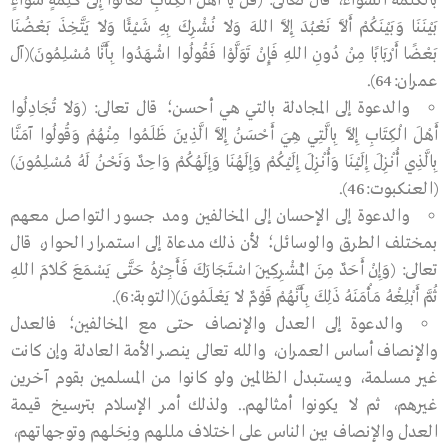
بالكلمة السواء، قال تعالى: (قُلْ يَا أَهْلَ الْكِتَابِ تَعَالَوْا إِلَى كَلِمَةٍ سَوَاءٍ
بَيْنَنَا وَبَيْنَكُمْ أَلاَّ نَعْبُدَ إِلاَّ اللهَ وَلاَ نُشْرِكَ بِهِ شَيْئًا وَلاَ يَتَّخِذَ بَعْضُنَا
بَعْضًا أَرْبَابًا مِنْ دُونِ اللهِ فَإِنْ تَوَلَّوْا فَقُولُوا اشْهَدُوا بِأَنَّا مُسْلِمُونَ)(آل
عمران:64).
والدعوة إلى المجادلة بالتي هي أحسن؛ قال تعالى: (وَلاَ تُجَادِلُوا
أَهْلَ الْكِتَابِ إِلاَّ بِالَّتِي هِيَ أَحْسَنُ إِلاَّ الَّذِينَ ظَلَمُوا مِنْهُمْ وَقُولُوا آمَنَّا
بِالَّذِي أُنْزِلَ إِلَيْنَا وَأُنْزِلَ إِلَيْكُمْ وَإِلَهُنَا وَإِلَهُكُمْ وَاحِدٌ وَنَحْنُ لَهُ مُسْلِمُونَ)
(العنكبوت:46).
والدعوة إلى الإحسان إلى المخالفين ومد جسور التواصل معهم
بمختلف الطرق والوسائل؛ لأن ذلك مدعاة إلى استمرار الحوار، قال
تعالى: (وَإِنْ أَحَدٌ مِنَ الْمُشْرِكِينَ اسْتَجَارَكَ فَأَجِرْهُ حَتَّى يَسْمَعَ كَلاَمَ اللهِ
ثُمَّ أَبْلِغْهُ مَأْمَنَهُ ذَلِكَ بِأَنَّهُمْ قَوْمٌ لاَ يَعْلَمُونَ)(التوبة:6).
والدعوة إلى العدل والإنصاف حتى مع المخالفين؛ فالعدل
والإنصاف أساس العمران، والله تعالى ينصر الأمة العادلة وإن كانت
غير مسلمة، ويستبدل الظالمين ولو كانوا من المسلمين بقوم آخرين
غيرهم، ثم لا يكونوا أمثالهم.. ولذلك أمر الإسلام بترسيخ قيمة
العدل والإنصاف بين الناس على اختلاف مللهم ونِحَلهم وتوجهاتهم،