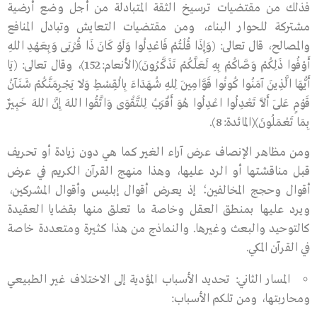
فذلك من مقتضيات ترسيخ الثقة المتبادلة من أجل وضع أرضية
مشتركة للحوار البناء، ومن مقتضيات التعايش وتبادل المنافع
والمصالح، قال تعالى: (وَإِذَا قُلْتُمْ فَاعْدِلُوا وَلَوْ كَانَ ذَا قُرْبَى وَبِعَهْدِ اللهِ
أَوْفُوا ذَلِكُمْ وَصَّاكُمْ بِهِ لَعَلَّكُمْ تَذَكَّرُونَ)(الأنعام:152)، وقال تعالى: (يَا
أَيُّهَا الَّذِينَ آمَنُوا كُونُوا قَوَّامِينَ لِلهِ شُهَدَاءَ بِالْقِسْطِ وَلاَ يَجْرِمَنَّكُمْ شَنَآنُ
قَوْمٍ عَلَى أَلاَّ تَعْدِلُوا اعْدِلُوا هُوَ أَقْرَبُ لِلتَّقْوَى وَاتَّقُوا اللهَ إِنَّ اللهَ خَبِيرٌ
بِمَا تَعْمَلُونَ)(المائدة:8).
ومن مظاهر الإنصاف عرض آراء الغير كما هي دون زيادة أو تحريف
قبل مناقشتها أو الرد عليها، وهذا منهج القرآن الكريم في عرض
أقوال وحجج المخالفين؛ إذ يعرض أقوال إبليس وأقوال المشركين،
ويرد عليها بمنطق العقل وخاصة ما تعلق منها بقضايا العقيدة
كالتوحيد والبعث وغيرها. والنماذج من هذا كثيرة ومتعددة خاصة
في القرآن المكي.
المسار الثاني: تحديد الأسباب المؤدية إلى الاختلاف غير الطبيعي
ومحاربتها، ومن تلكم الأسباب: