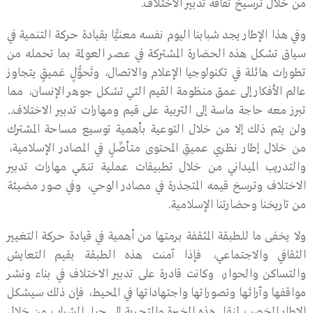
من خلال ترسيخ ثقافة تدبير الاختلاف.
وفي هذا الإطار يجد شبابنا اليوم نفسه معنيًّا بقيادة حركة التنمية في
سياق تشكل هذه الحضارة المشتركة في عصر العولمة بما تحمله من
تطورات هائلة في تكنولوجيا الإعلام والاتصال، وتَحوُّلٍ عَميقٍ يتجاوز
عالم الأفكار إلى عمق منظومة القيم التي تشكل جوهر الإنسان، مما
تبرز معه حاجة ماسة إلى التربية على قيم ومهارات تدبير الاختلاف..
ولن يتم ذلك إلا من خلال التوعية بأهمية توسيع مساحة المشترك
من خلال إطار نظري عميقِ المحتوى متأصِّلٍ في المصادر الإسلامية،
والتدريب الميداني من خلال تطبيقات عملية تنمّي مهارات تدبير
الاختلاف وترسخ قيمه المتجذرة في مصادر الوحي، وفي صور مضيئة
من تاريخنا وحضارتنا الإسلامية.
ولا يخفى ما للطبقة المثقفة برمتها من أهمية في قيادة حركة التغيير
الثقافي والاجتماعي، فإذا آمنت هذه الطبقة بقيم التعايش
والتساكن والحوار، وكانت قادرة على تدبير الاختلاف في بناء ونشر
مواقفها وآرائها وتصوراتها واجتهاداتها في المحيط، فإن ذلك سيشكل
الإطار الخصب لنقل هذه الخبرة والتجربة إلى جيل الشباب من خلال