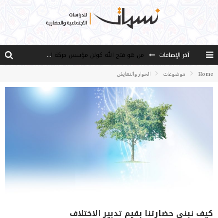
آخر الإضافات
من هو فتح الله كولن مؤسس حركة الخدمة؟
كيف نصل إلى أفق إنسان “هل من مزيد”؟
Home
موضوعات
الحوار والتعايش
الأستاذ عالما عارفا حكيما
مصادر العلم وسببه
النـزعة التجديدية عند الأستاذ فتح الله كولن
كيف نبني حضارتنا بقيم تدبير الاختلاف