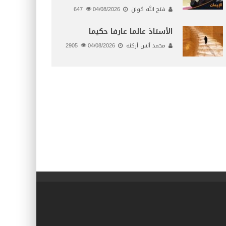
فتح الله كولن
04/08/2026
647
الأستاذ عالما عارفا حكيما
محمد أنس أركنه
04/08/2026
2905