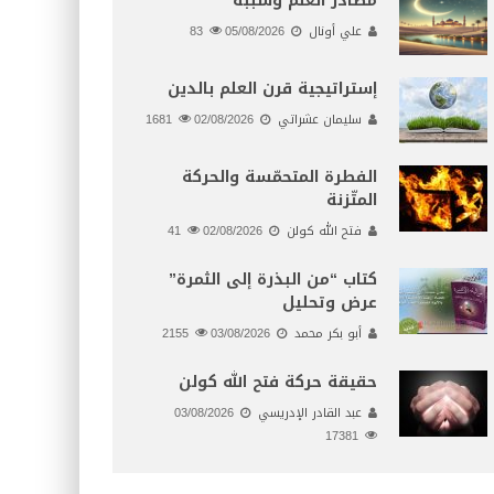
مصادر العلم وسببه
علي أونال
05/08/2026
83
إستراتيجية قرن العلم بالدين
سليمان عشراتي
02/08/2026
1681
الفطرة المتحمّسة والحركة
المتّزنة
فتح الله كولن
02/08/2026
41
كتاب “من البذرة إلى الثمرة”
عرض وتحليل
أبو بكر محمد
03/08/2026
2155
حقيقة حركة فتح الله كولن
عبد القادر الإدريسي
03/08/2026
17381