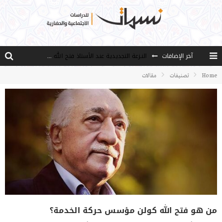
النـزعة التجديدية عند الأستاذ فتح الله كولن
آخر الإضافات
من هو فتح الله كولن مؤسس حركة الخدمة؟
Home
تصنيفات
مقالات
كيف نصل إلى أفق إنسان “هل من مزيد”؟
الأستاذ عالما عارفا حكيما
مصادر العلم وسببه
من هو فتح الله كولن مؤسس حركة الخدمة؟