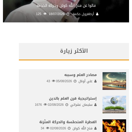
قالوا عن فتح الله كولن وحركة الخدمة
أرطغرول حكمة
18/07/2026
125
الأكثر زيارة
مصادر العلم وسببه
علي أونال
05/08/2026
43
إستراتيجية قرن العلم بالدين
سليمان عشراتي
02/08/2026
1676
الفطرة المتحمّسة والحركة المتّزنة
فتح الله كولن
02/08/2026
34