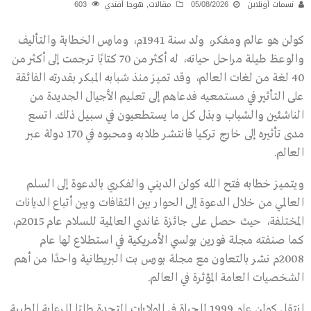
نسمات أونلاين
05/08/2026
مقالات
,
هوجا أفندي
603
كولن هو عالم ومفكر، ولد سنة 1941م، ومارس الخطابة والتأليف
والوعظ طيلة مراحل حياته، له أكثر من 70 كتابًا ترجمت إلى أكثر من
40 لغة من لغات العالم، وقد تميز منذ شبابه المبكر بقدرته الفائقة
على التأثير في مستمعيه فدعاهم إلى تعليم الأجيال الجديدة من
الناشئين والشباب وبذل كل ما يستطعيون في سبيل ذلك. اتسع
مدى تأثيره إلى خارج تركيا فانتشر طلابه ومحبوه في 170 دولة عبر
العالم.
ويتميز خطابه فتح الله كولن الديني والفكري بالدعوة إلى السلم
العالمي من خلال الدعوة إلى الحوار بين الثقافات وبين أتباع الديانات
المختلفة، حيث حصل على جائزة غاندي العالمية للسلام عام 2015م،
كما صنفته مجلة فورين بولسي الأمريكية في استطلاع لها عام
2008م نشر بالتعاون مع مجلة بورس بت البريطانية واحدًا من أهم
الشخصيات العامة المؤثرة في العالم.
انتقل كولن عام 1999 للحياة في الولايات المتحدة طلبًا للرعاية الطبية