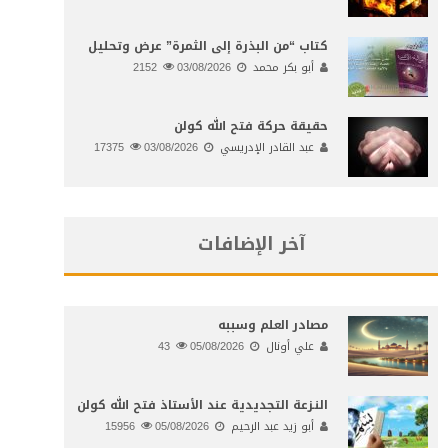
كتاب “من البذرة إلى الثمرة” عرض وتحليل
أبو بكر محمد
03/08/2026
2152
حقيقة حركة فتح الله كولن
عبد القادر الإدريسي
03/08/2026
17375
آخر الإضافات
مصادر العلم وسببه
علي أونال
05/08/2026
43
النـزعة التجديدية عند الأستاذ فتح الله كولن
أبو زيد عبد الرحيم
05/08/2026
15956