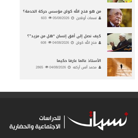
من هو فتح الله كولن مؤسس حركة الخدمة؟
نسمات أونلاين
05/08/2026
603
كيف نصل إلى أفق إنسان “هل من مزيد”؟
فتح الله كولن
04/08/2026
608
الأستاذ عالما عارفا حكيما
محمد أنس أركنه
04/08/2026
2865