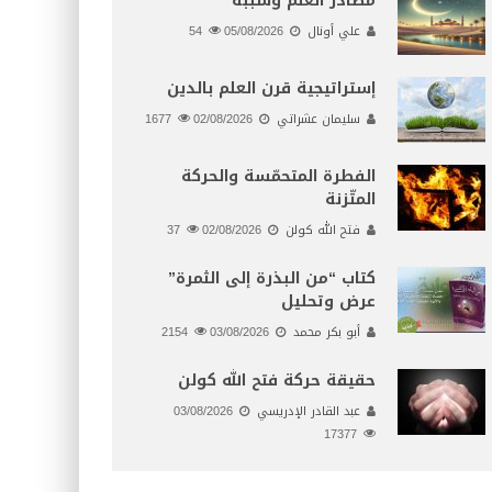
مصادر العلم وسببه
علي أونال
05/08/2026
54
إستراتيجية قرن العلم بالدين
سليمان عشراتي
02/08/2026
1677
الفطرة المتحمّسة والحركة
المتّزنة
فتح الله كولن
02/08/2026
37
كتاب “من البذرة إلى الثمرة”
عرض وتحليل
أبو بكر محمد
03/08/2026
2154
حقيقة حركة فتح الله كولن
عبد القادر الإدريسي
03/08/2026
17377