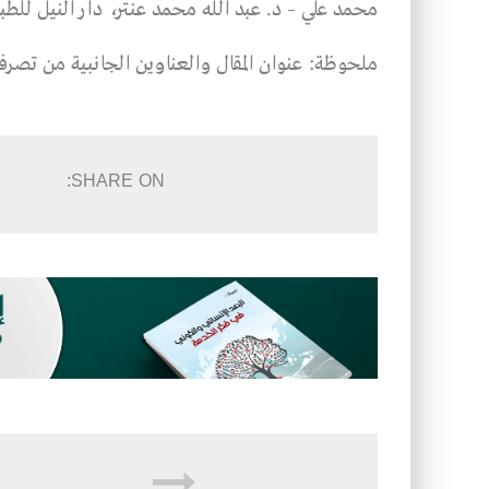
محمد علي – د. عبد الله محمد عنتر، دار النيل للطباعة والنشر، ط1
ملحوظة: عنوان المقال والعناوين الجانبية من تصرف 
SHARE ON: