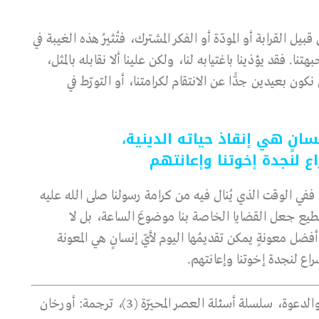
 القرابة أو المودّة أو الفكر المشترك، فتُثيرُ هذه الغيبة في
ا. فقد يؤذينا باغتيابه لنا، ولكن علينا ألا نقابله بالمثل،
كون بعيدين جدًّا عن الانتقام لكرامتنا، أو التورّط في
سانٍ هي إنقاذ حياته الدينية،
 لنجدة إخوتنا وإعانتهم
ففي الوقت الذي يُنال فيه من كرامة رسولنا صلى الله عليه
تطيع جعل القضايا الخاصة بنا موضوعَ الساعة، بل لا
فضل معونةٍ يمكن تقديمُها اليوم لأيّ إنسانٍ هي المعونة
راع لنجدة إخوتنا وإعانتهم.
المصدر: محمد فتح الله كولن، الاستقامة في العمل والدعوة، سلسلة أسئلة العصر المحيّرة (3)، ترجمة: أورخان