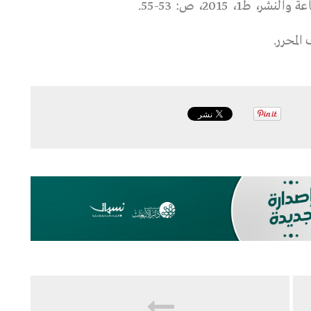
، 2015، ص: 53-55.
المحرر.