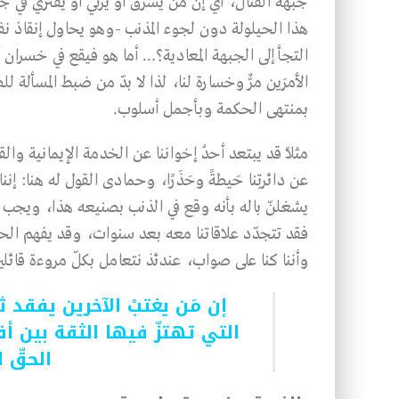
جبهة القتال، أي إنّ مَن يسرق أو يزني أو يفتري في ج
هذا الحيلولة دون لجوء المذنب -وهو يحاول إنقاذ 
التجأ إلى الجبهة المعادية؟… أما هو فيقع في خسران 
الأمرَين مرٌّ وخسارة لنا، لذا لا بدّ من ضبط المسأ
بمنتهى الحكمة وبأجمل أسلوب.
مثلًا قد يبتعد أحدُ إخواننا عن الخدمة الإيمانية و
عن دائرتِنا حَيطةً وحَذَرًا، وحمادى القول له هنا: إ
يشغلنّ باله بأنه وقع في الذنب بصنيعه هذا، ويجب عل
فقد تتجدّد علاقاتنا معه بعد سنوات، وقد يفهم الحق
وأننا كنا على صواب، عندئذ نتعامل بكلّ مروءة قائلين 
إن مَن يغتبْ الآخرين يفقد ث
التي تهتزّ فيها الثقة بين أ
الحقّ ا