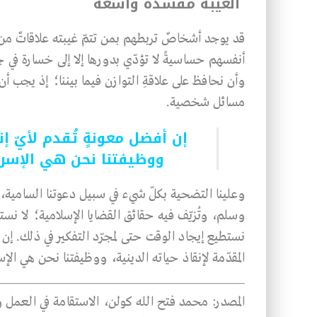
الغيبة مفسدة واسعة
قد يوجد أشخاصٌ تربطهم بمن تتمّ غيبته علاقاتٌ من قبيل
أنفسهم حساسيةً لا تؤدّي بدورها إلا إلى خسارة في جبهتن
وأن نحافظ على علاقةِ التوازن فيما بيننا؛ إذ يجب أن ن
مسائل شخصية.
إن أفضل معونةٍ تُقدم لأيّ إن
ووظيفتنا نحن هي الإسراع
وعلينا التضحية بكلّ شيء في سبيل دعوتنا السامية، 
وسلم، وتُزيّف فيه حقائق القضايا الإسلامية؛ لا نس
نستطيع إيجاد الوقت حتى لمجرّد التفكير في ذلك. إن أ
المقدّمة لإنقاذ حياته الدينية، ووظيفتنا نحن هي الإس