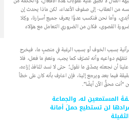
بهة القتال لا تُطبّق عليه عقوبات هذه الأفعال، والحكمة من
نفسه من العقاب- إلى صفوف الأعداء، لكن ماذا يحدث إن
أبَدي، وأما نحن فنكسب عدوًّا يعرف جميع أسرارنا، وكِلا
لة للضرورة القصوى، فكان من الضروري التعامل مع هؤلاء
القرآنية بسبب الخوف أو بسبب الرغبة في منصبٍ ما، فيخرج
ننا نتفهّم دواعيه وأنه تصرّف كما يجب، ونعمَ ما فعل، فلا
ينا أن نجعله يصدّق ما نقول؛ حتى لا نسد المنافذ إزاءه،
يقة فيما بعد ويرجع إلينا، فإن اعترف بأنه كان على خطأ
“أنت محقٌّ الآن أيضًا”.
قةَ المستمعين له، والجماعة
فرادها لن تستطيع حملَ أمانة
لثقيلة