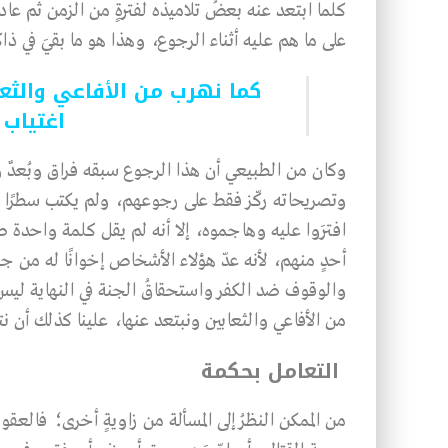
كلما ابتعد عنه بعضُ تلاميذه لفترةٍ من الزمن ثم عا
على ما هم عليه أثناء الرجوع، وهذا هو ما بقيَ في ذاك
كما نهرب من الأفاعي والثعاب
اغتياب إ
وكان من الطبيعي أن هذا الرجوع سبقه فراق وبُعدٌ ول
وتصريحاته ركّز فقط على رجوعهم، ولم يكتب سطرًا و
افترَوا عليه وهاجموه، إلا أنه لم يقل كلمة واحدة ص
أحدٍ منهم، لأنه عدّ هؤلاء الأشخاص إخوانًا له من ج
والوقوف ضد الكفر واستحقاقُ الجنة في النهاية ليس 
من الأفاعي والثعابين ونبتعد عنها، علينا كذلك أن ن
التعامل بحكمة
من الممكن النظرُ إلى المسألة من زاويةٍ أخرى؛ فالعقوب