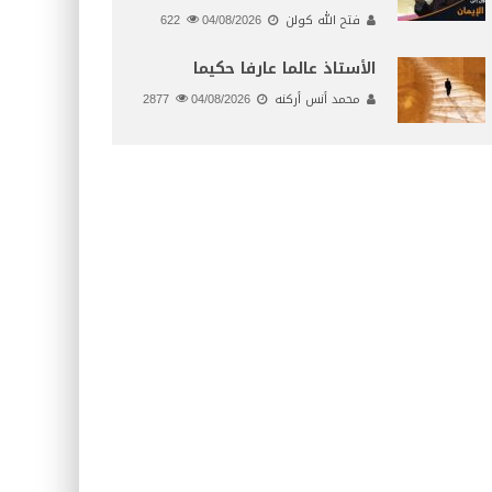
فتح الله كولن
04/08/2026
622
الأستاذ عالما عارفا حكيما
محمد أنس أركنه
04/08/2026
2877