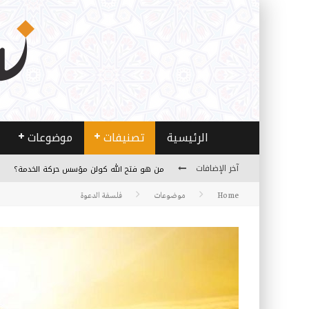
الرئيسية
تصنيفات
موضوعات
آخر الإضافات
من هو فتح الله كولن مؤسس حركة الخدمة؟
Home
موضوعات
فلسفة الدعوة
كيف نصل إلى أفق إنسان “هل من مزيد”؟
الأستاذ عالما عارفا حكيما
مصادر العلم وسببه
النـزعة التجديدية عند الأستاذ فتح الله كولن