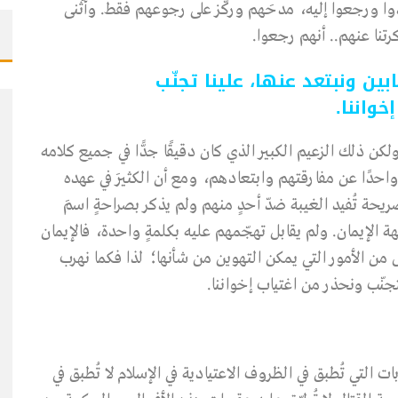
دوا ورجعوا إليه، مدحَهم وركّز على رجوعهم فقط. وأثْنى
رتنا عنهم.. أنهم رجعوا.
ين ونبتعد عنها، علينا تجنّب
خواننا.
كن ذلك الزعيم الكبير الذي كان دقيقًا جدًّا في جميع كلامه
احدًا عن مفارقتهم وابتعادهم، ومع أن الكثيرَ في عهده
ريحة تُفيد الغيبة ضدّ أحدٍ منهم ولم يذكر بصراحةٍ اسمَ
هة الإيمان. ولم يقابل تهجّمهم عليه بكلمةٍ واحدة، فالإيمان
من الأمور التي يمكن التهوين من شأنها؛ لذا فكما نهرب
تجنّب ونحذر من اغتياب إخواننا.
ات التي تُطبق في الظروف الاعتيادية في الإسلام لا تُطبق في