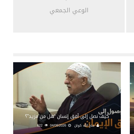
الوعي الجمعي
كيف نصل إلى أفق إنسان “هل من مزيد”؟
فتح الله كولن
04/08/2026
622