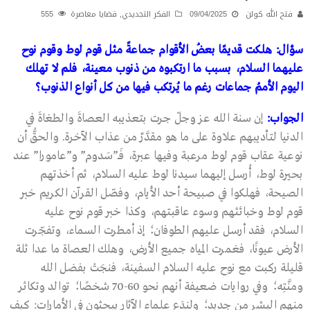
فتح الله كولن
09/04/2025
الفكر التجديدي
,
قضايا معاصرة
555
سؤال: هلكت قديمًا بعضُ الأقوام جماعةً مثل قوم لوط وقوم نوح
عليهما السلام، بسبب ما ارتكبوه من ذنوب معينة، فلم لا تهلك
اليوم الأممُ جماعات رغم ما يُرتكب فيها من كل أنواع الذنوب؟
الجواب:
إن سنة الله عز وجلّ جرت بتعذيبه العصاةَ والطغاةَ في
الدنيا لتأديبهم علاوة على ما هو مقدَّرٌ من عذاب الآخرة. والحقُّ أن
نوعية عقاب قوم لوط مرعبة وفيها عبرة، فَــ”سَدوم” و”عامورا” عند
بحيرة لوط، أُرسل إليهما سيدنا لوط عليه السلام، ثم أخذتهم
الصيحة، فهلكوا في صبيحة أحد الأيام، وفصّل القرآن الكريم خبر
قوم لوط وخبائثهم وسوء عاقبتهم، وكذا خبر قوم نوح عليه
السلام، فقد أرسل عليهم الطوفان؛ إذ أمطرت السماء، وتفجّرت
الأرض عيونًا، فغمرت المياه جميع الأرض، وهلك العصاة ما عدا ثلة
قليلة ركبت مع نوح عليه السلام السفينة، فنجَتْ بفضل الله
ومنَّتِه؛ وفي روايات ضعيفة أنهم نحو 60-70 شخصًا؛ توالد وتكاثر
منهم البشر من جديد؛ ولندَع علماء الآثار يبحثون في الأمارات: كيف