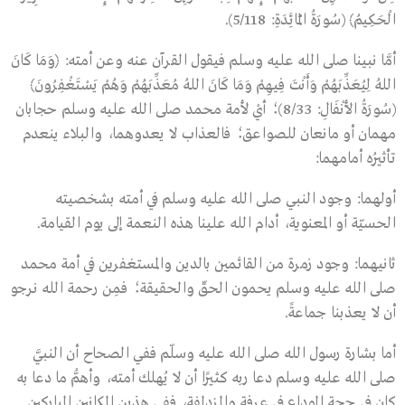
الْحَكِيمُ﴾ (سُورَةُ الْمَائِدَةِ: 5/118).
أمَّا نبينا صلى الله عليه وسلم فيقول القرآن عنه وعن أمته: ﴿وَمَا كَانَ
اللهُ لِيُعَذِّبَهُمْ وَأَنْتَ فِيهِمْ وَمَا كَانَ اللهُ مُعَذِّبَهُمْ وَهُمْ يَسْتَغْفِرُونَ﴾
(سُورَةُ الأَنْفَالِ: 8/33)؛ أيْ لأمة محمد صلى الله عليه وسلم حجابان
مهمان أو مانعان للصواعق؛ فالعذاب لا يعدوهما، والبلاء ينعدم
تأثيرُه أمامهما:
أولهما: وجود النبي صلى الله عليه وسلم في أمته بشخصيته
الحسيّة أو المعنوية، أدام الله علينا هذه النعمة إلى يوم القيامة.
ثانيهما: وجود زمرة من القائمين بالدين والمستغفرين في أمة محمد
صلى الله عليه وسلم يحمون الحقّ والحقيقة؛ فمِن رحمة الله نرجو
أن لا يعذبنا جماعةً.
أما بشارة رسول الله صلى الله عليه وسلّم ففي الصحاح أن النبيَّ
صلى الله عليه وسلم دعا ربه كثيرًا أن لا يُهلك أمته، وأهمُّ ما دعا به
كان في حجة الوداع في عرفة والمزدلفة، ففي هذين المكانين المباركين