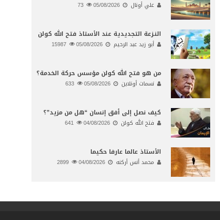
علي أونال
05/08/2026
73
النـزعة التجديدية عند الأستاذ فتح الله كولن
أبو زيد عبد الرحيم
05/08/2026
15987
من هو فتح الله كولن مؤسس حركة الخدمة؟
نسمات أونلاين
05/08/2026
633
كيف نصل إلى أفق إنسان “هل من مزيد”؟
فتح الله كولن
04/08/2026
641
الأستاذ عالما عارفا حكيما
محمد أنس أركنه
04/08/2026
2899