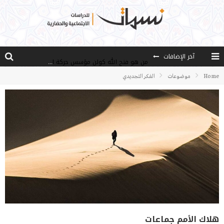
آخر الإضافات
من هو فتح الله كولن مؤسس حركة الخدمة؟
كيف نصل إلى أفق إنسان “هل من مزيد”؟
Home
موضوعات
الفكر التجديدي
الأستاذ عالما عارفا حكيما
مصادر العلم وسببه
النـزعة التجديدية عند الأستاذ فتح الله كولن
هلاك الأمم جماعات