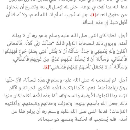
دعا الله بما نُفِث في روعه، حتى إنه توسل إلى ربه وتضرع أن يتجاوز
عن حقوق العباد
[1]
، هل استُجيب له أم لا، الله أعلم، ولا أملك أن
أقول شيئًا في هذه المسألة.
أجل، لطالما كان النبي صلى الله عليه وسلم يدعو ربه أن لا يهلك
أمته، ويروي ذلك للصحابة الكرام قائلًا: “سَأَلْتُ رَبِّي ثَلَاثًا، فَأَعْطَانِي
اثْنَتَيْنِ وَلَمْ يُعْطِنِي وَاحِدَةً: سَأَلْتُهُ أَنْ لَا يَقْتُلَ أُمَّتِي بِسَنَةِ جُوعٍ فَيَهْلِكُوا
فَأَعْطَانِي، وَسَأَلْتُهُ أَنْ لَا يُسَلِّطَ عَلَيْهِمْ عَدُوًّا مِنْ غَيْرِهِمْ فَأَعْطَانِي،
وَسَأَلْتُهُ أَنْ لَا يَجْعَلَ بَأْسَهُمْ بَيْنَهُمْ فَمَنَعَنِي”
[2]
.
أجل، لم يُستجب له صلى الله عليه وسلم في هذه المسألة، لأنّ حلّها
رهنٌ بإرادة أمته؛ نعم، كلّما ارتكبت الأمم الأخرى الجرائمَ والآثام
نزلت بها الكوارث الأرضية والسماويّة، أمّا هذه الأمة فكلما كان منها
ذلك جعل الله بأسهم بينهم، وتمزقت وحدتهم وكلمتهم، وأكلتهم
النزاعات؛ فدعا النبي صلى الله عليه وسلم ربه أن يرفع هذا عن
أمته، فلم يُستجب له لحكمة يعلمها هو سبحانه.