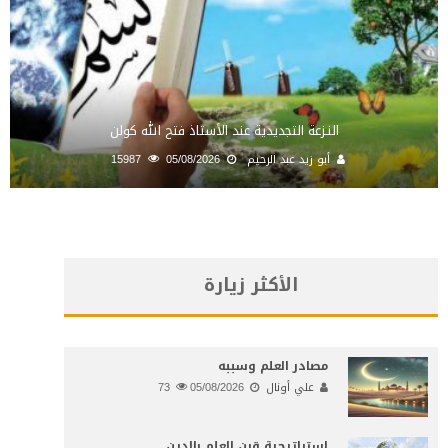
النـزعة التجديدية عند الأستاذ فتح الله كولن
أبو زيد عبد الرحيم
05/08/2026
15987
الأكثر زيارة
مصادر العلم وسببه
علي أونال
05/08/2026
73
إستراتيجية قرن العلم بالدين