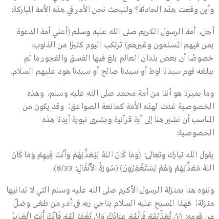
وأين وقعت هذه الحادثة؟ ولنبحث نحن الأمر في هذه الأمة المباركة:
أجل، أمة الرسول الكريم صلى الله عليه وسلم (أعني أمة الدعوة
بمن فيهم المسلمون وغيرهم) ترتكب اليوم كثيرًا من الذنوب،
خصوصًا أن بعض بلدان العالم بلغ فيها الفسق والفجور ما لم
يبلغه قوم سيدنا لوط أو سيدنا صالح أو سيدنا هود عليهم السلام.
وما يميزنا هو أننا من أمة محمد صلى الله عليه وسلم، وهذه
الخصوصية غدت لهذه الأمة كمانعة الصواعق؛ وقد يكون من
المناسب أن نشير هنا إلى آية قرآنية وبشرى نبوية أيدتا هذه
الخصوصية:
يقول الله تبارك وتعالى: ﴿وَمَا كَانَ اللهُ لِيُعَذِّبَهُمْ وَأَنْتَ فِيهِمْ وَمَا كَانَ
اللهُ مُعَذِّبَهُمْ وَهُمْ يَسْتَغْفِرُونَ﴾ (سُورَةُ الأَنْفَالِ: 8/33).
وننوه هنا بمنزلة الرسول الأكرم صلى الله عليه وسلم التي لا تدانيها
منزلة؛ فهذا المسيح عليه السلام يناجي ربه في أمر من طغى وضلّ
مِن قومه: ﴿إِنْ تُعَذِّبْهُمْ فَإِنَّهُمْ عِبَادُكَ وَإِنْ تَغْفِرْ لَهُمْ فَإِنَّكَ أَنْتَ الْعَزِيزُ