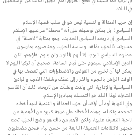
في تركيا كما تسبب في قطع الطريق أمام الجيل الثالث من الإسلاميين
في البلاد.
إن حزب العدالة والتنمية ليس هو في صلب قضية الإسلام
السياسي؛ بل يمكن توصيفه على أنه “محطة” مر عليها الإسلام
السياسي في تاريخه السياسي الحديث، وهو بمثابة “فاصلة” في
مسيرته، فالحزب بذاته، وساسة الحزب، ومناصروه يمارسون
عملهم السياسي اليوم، إلا أنهم زائلون ولن يدوم بقاؤهم، لكن
الدين الإسلامي سيدوم حتى قيام الساعة، صحيح أن تركيا اليوم لا
يمكن لها أن تخرج من الفوضى والاضطرابات التي تعصف بها في
الوقت الراهن باللجوء والفرار إلى عطف وشفقة الغرب والمبادئ
السياسية والإدارية التي ولدت ونشأت من تاريخه، ذلك أن القاسم
المشترك لهذا البلد هو التمسك بمبادئ الإسلام.
وفي النهاية أود أن أؤكد أن حزب العدالة والتنمية لديه أخطاء
تحجمه وتكبله، وهذه الأخطاء على درجة كبيرة من الأهمية من
ناحية التعرف عليها، ولكن الأهم من ذلك هو وضع الحزب تحت
مجهر الانتقادات العميقة النابعة من حسن نية، فنحن مضطرون