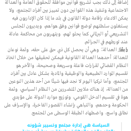
إضافة إلى ذلك بجب تشريع قوانين موافقة للحقوق العامة والعدالة
الاجتماعية وتنفيذ هذه القوانين دون تمييز بين أفراد المجتمع، ولا
يمكن الادعاء بإقامة دولة القانون في بلد ما إذا كان الإداريون فيه
يستغلون سلطتهم لوضع قوانين وفق هواهم، ويديرون المجلس
التشريعي أو البرلماني كما يحلو لهم، ويتهربون من محاكمة عادلة
عند تورطهم في الجرائم.
رابعًا:
العدالة؛ وهي أن يحصل كل ذي حق على حقه، وثمة نوعان
للعدالة: أحدهما العدالة القانونية فيمكن تحقيقها من خلال اتخاذ
النظام القضائي لقرارات فاعلة وسريعة وصحيحة، والآخر هو
تقسيم الموارد الطبيعية والوظيفية والمادية بشكل عادل بين أفراد
المجتمع، وأما تركيا اليوم لا نجد فيها شيئًا من أحد هذين النوعين
من العدالة، إذ هناك ملايين المتضررين من النظام السياسي، وثمة
هوة في تقسيم الدخل القومي، وتوزيع موارد الدولة على مؤيدي
الحكومة وحدهم، والتباهي بإنشاء القصور الفاخرة، والإسراف على
نطاق واسع، واضطهاد الطبقة الوسطى من المجتمع.
السياسة هي إدارة مجتمع وتسيير شؤونه