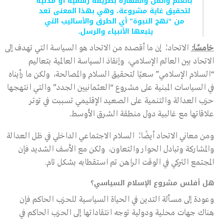
بالعلم والفن والمهارة بطريقة رسمية أو مدنية
لتحقيق غاية مشروعة، وهي بهذا المعنى تعد
من “نهج النبوة” أي الطرق والأساليب التي
يتبعها الأنبياء والرسل.
خامسًا:
الاتحاد؛ إن ما أقصده من الاتحاد هو السياسة التي تهدف إلى
الاتحاد بين العالم الإسلامي، وإنقاذ السياسة العالمية بتعاليم
“السلام الإسلامي” سعيًا لتحقيق السلام والمصالحة، ولكن ما رأيناه
في السياسات المبنية على مشروع “العثمانيين الجدد” والتي انتهجها
حزب العدالة والتنمية على الصعيد الإقليمي تسببت في توتر
علاقاتها مع غالبية دول منطقة الشرق الأوسط.
ومن معاني الاتحاد أيضًا؛ السلام الاجتماعي الداخلي في ظل العدالة
والمشاركة وتبادل الحوار والتعاون، ولكن مع الأسف الشديد فإن
المجتمع التركي في الوقت الراهن تم استقطابه بشكل تام.
هل أفلس مشروع الإسلام السياسي؟
وعودة إلى مسألة التدين في الحياة السياسية للحزب الحاكم فإن
هناك جهات محلية ودولية توجه انتقاداتها إلى الحزب الحاكم في