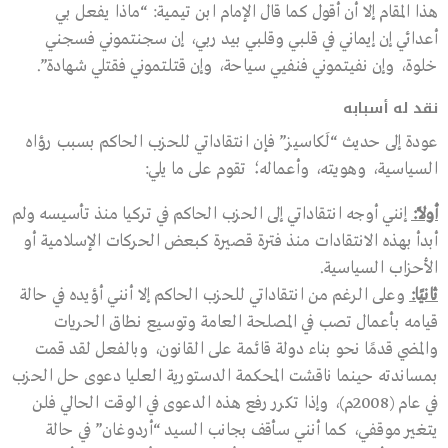
هذا المقام إلا أن أقول كما قال الإمام ابن تيمية: “ماذا يفعل بي
أعدائي إن إيماني في قلبي وقلبي بيد ربي، إن سجنتموني فسجني
خلوة، وإن نفيتموني فنفيي سياحة، وإن قتلتموني فقتلي شهادة”.
نقد له أسبابه
عودة إلى حديث “لَكاسيز” فإن انتقاداتي للحزب الحاكم بسبب رؤاه
السياسية، وهويته، وأعماله؛ تقوم على ما يلي:
أولًا:
إنني أوجه انتقاداتي إلى الحزب الحاكم في تركيا منذ تأسيسه ولم
أبدأ بهذه الانتقادات منذ فترة قصيرة كبعض الحركات الإسلامية أو
الأحزاب السياسية.
ثانيًا:
وعلى الرغم من انتقاداتي للحزب الحاكم إلا أنني أؤيده في حالة
قيامه بأعمال تصب في المصلحة العامة وتوسيع نطاق الحريات
والمضي قدمًا نحو بناء دولة قائمة على القانون، وبالفعل لقد قمت
بمساندته حينما ناقشت المحكمة الدستورية العليا دعوى حل الحزب
في عام (2008م)، وإذا تكرر رفع هذه الدعوى في الوقت الحالي فلن
يتغير موقفي، كما أنني سأقف بجانب السيد “أردوغان” في حالة