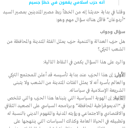
أنه حزب اسلامي يقعون في خطإ جسيم
وقلنا في بداية حديثنا إنه من الخطأ ربط مصير المتدينين بمصير السيد
“أردوغان” فالآن هناك سؤال مهم وهو:
سؤال وجواب
هل حزب العدالة والتنمية حزب يمثل الفئة المتدينة والمحافظة من
الشعب التركي؟
والرد على هذا السؤال يكمن في النقاط التالية:
الأولى:
إن هذا الحزب عند بداية تأسيسه قد أعلن للمجتمع التركي
والعالم بأسره أنه لا يمثل الفئات المتدينة من الشعب ولا يتبنى
الشريعة الإسلامية في سياساته.
الثانية:
إن الهوية السياسية التي يتبناها هذا الحزب والتي تتلخص
في “الديموقراطية المحافظة” وبرنامجه السياسي على الصعيد الثقافي
والاقتصادي والاجتماعي ورؤيته المدنية والمفهوم الديني بالنسبة له
وتطبيقه في الحياة العامة وكذلك السياسات التي ينتهجها على