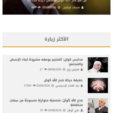
من هو فتح الله كولن مؤسس حركة الخدمة؟
نسمات أونلاين
05/08/2026
647
الأكثر زيارة
مدارس كولن: التعليم بوصفه مشروعًا لبناء الإنسان
والمجتمع
هيلين روز
08/08/2026
17
حقيقة حركة فتح الله كولن
عبد القادر الإدريسي
03/08/2026
17384
فتح الله كُولَنْ: شخصيّة متوازِنَة منسوجةٌ من سِماتٍ
متناقِضَةٍ
علي أونال
03/08/2026
70