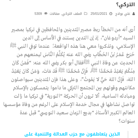
التركي؟
علي بولاج
25/01/2021
الملف التركي
,
مقالات
5309
أرى أنه من الخطأ ربط مصير المتدينين والمحافظين في تركيا بمصير
السيد “أردوغان”، إذ إن التدين يستند في الأساس إلى الدين
الإسلامي، وتذكروا معي هنا هذه الواقعة؛ عندما توفي النبي ﷺ
خَرَجَ عُمَرُ بْنُ الخَطَّابِ رضي الله عنه يُكَلِّمُ النَّاسَ ليمنعهم من
الحديث عن وفاة النبي ﷺفقال أبو بكر رضي الله عنه: “فَمَنْ كَانَ
مِنْكُمْ يَعْبُدُ مُحَمَّدًا ﷺ، فَإِنَّ مُحَمَّدًا ﷺ قَدْ مَاتَ، وَمَنْ كَانَ يَعْبُدُ
اللهَ، فَإِنَّ اللهَ حَيٌّ لَا يَمُوتُ”، وعلى هذا فإن المتدينين سيواصلون
مكانتهم وقوتهم بين المجتمع التركي ما داموا يتمسكون بالإسلام
ومبادئه السامية، ألا ترون أن الحركة “النورية” في تركيا ما زالت
تواصل نشاطها في مجال خدمة الإسلام على الرغم من وفاة مؤسسها
العالم الكبير الأستاذ “بديع الزمان سعيد النورسي” قبل عدة
سنوات؟
الذين يتعاطفون مع حزب العدالة والتنمية على