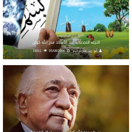
النـزعة التجديدية عند الأستاذ فتح الله كولن
أبو زيد عبد الرحيم
05/08/2026
16011