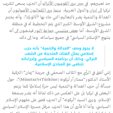
حد تعبيرهم،
في حين يرى القوميون الأتراك
أن الحزب يسعى لتقريب
تركيا إلى إيران والدول العربية،
بينما يرى الكماليون الأصوليون
أن
العدالة والتنمية يضر بالتعاليم التي جاء بها “أتاتورك”، وأنه يخدم
مشروع الشرق الأوسط الكبير الذي يتم التخطيط له في منطقة
الشرق الأوسط، أما
بعض منتسبي جماعة النور
فيذهبون إلى أنه
ينتهج “الإسلام السياسي” في جميع سياساته، وما إلى ذلك.
لا يجوز وصف “العدالة والتنمية” بأنه حزب
إسلامي يمثل الفئات المتدينة من الشعب
التركي، وذلك أن برنامجه السياسي وإجراءاته
تتنافى مع المبادئ الإسلامية.
إنني أتفق في الرأي مع الكاتب الصحفي في جريدة “زمان” التركية
الأستاذ الدكتور “ممتاز أر تُركونه (Mümtaz’erTürköne)”، حول
مسألة أن حزب العدالة والتنمية ليس حزبًا إسلاميًّا كما يزعم
البعض في تركيا بل على العكس من ذلك تمامًا أنه يضر بسمعة
الإسلام، ويرى السيد “تُركونه” أن الحزب قضى على مفهوم الإسلام
السياسي، وأما أنا فأرى أن هذا الحزب عرقل مسيرة الإسلام السياسي