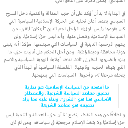
السياسي، يمكن ذكرها على النحو الآتي:
في البداية لا بد أن أؤكد على أن حزب العدالة والتنمية دخل المسرح
السياسي بعدما أعلن تخليه عن الحركة الإسلامية السياسية التي
كان يقودها رئيس الوزراء الراحل نجم الدين “أربكان” المقرب من
السياسة الإسلاميّة وتنصل منها، وأنه ليس حزبًا إسلاميًّا، ولن
ينتهج المرجعية الدينية في السياسات التي سيتبعها، مؤكدًا أنه يتبنى
هويّة محافظة وديمقراطيّة، ومن أجل الحكم على أدبيات حزب ما،
يلزم بالضرورة النظر إلى ثلاث نقاط، أولاها: الهوية السياسية والاسم
الذي يتبناه الحزب، وثانيتها؛ الفلسفة السياسية أو المبدأ الذي
يتخذه مرجعًا له، وآخرها؛ السياسات التي ينتهجها.
ما أفهمه من السياسة الإسلامية هو نظرية
تحقيق مقاصد السياسة الشرعية، والمصطلح
الأساسي هنا هو “الشرع”، وبناءً عليه فما يراد
تحقيقه هو مقاصد الشريعة.
وانطلاقًا من هذه النقاط، يتضح لنا أن حزب العدالة والتنمية ليس
حزبا إسلاميًّا ولا يتخذ الإسلام مرجعيّة في سياساته، ومن ثمّ فإن