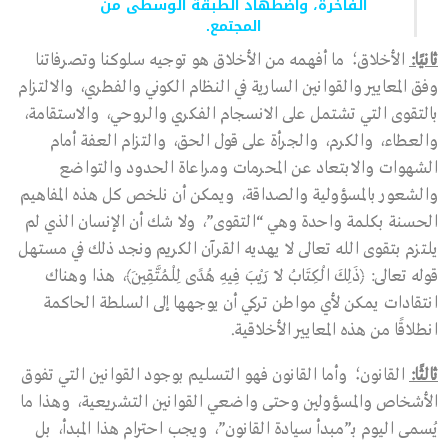
الفاخرة، واضطهاد الطبقة الوسطى من
المجتمع.
ثانيًا:
الأخلاق؛ ما أفهمه من الأخلاق هو توجيه سلوكنا وتصرفاتنا
وفق المعايير والقوانين السارية في النظام الكوني والفطري، والالتزام
بالتقوى التي تشتمل على الانسجام الفكري والروحي، والاستقامة،
والعطاء، والكرم، والجرأة على قول الحق، والتزام العفة أمام
الشهوات والابتعاد عن المحرمات ومراعاة الحدود والتواضع
والشعور بالمسؤولية والصداقة، ويمكن أن نلخص كل هذه المفاهيم
الحسنة بكلمة واحدة وهي “التقوى”، ولا شك أن الإنسان الذي لم
يلتزم بتقوى الله تعالى لا يهديه القرآن الكريم ونجد ذلك في مستهل
قوله تعالى: ﴿ذَلِكَ الْكِتَابُ لاَ رَيْبَ فِيهِ هُدًى لِلْمُتَّقِينَ﴾، هذا وهناك
انتقادات يمكن لأي مواطن تركي أن يوجهها إلى السلطة الحاكمة
انطلاقًا من هذه المعايير الأخلاقية.
ثالثًا:
القانون؛ وأما القانون فهو التسليم بوجود القوانين التي تفوق
الأشخاص والمسؤولين وحتى واضعي القوانين التشريعية، وهذا ما
يُسمى اليوم بـ”مبدأ سيادة القانون”، ويجب احترام هذا المبدأ، بل