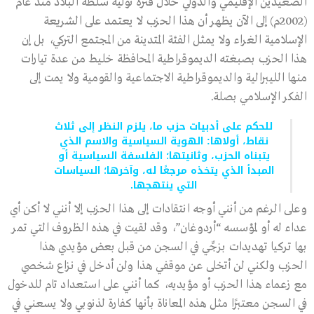
الصعيدين الإقليمي والدولي خلال فترة توليه سلطة البلاد منذ عام
(2002م) إلى الآن يظهر أن هذا الحزب لا يعتمد على الشريعة
الإسلامية الغراء ولا يمثل الفئة المتدينة من المجتمع التركي، بل إن
هذا الحزب بصبغته الديموقراطية المحافظة خليط من عدة تيارات
منها الليبرالية والديموقراطية الاجتماعية والقومية ولا يمت إلى
الفكر الإسلامي بصلة.
للحكم على أدبيات حزب ما، يلزم النظر إلى ثلاث
نقاط، أولاها: الهوية السياسية والاسم الذي
يتبناه الحزب، وثانيتها؛ الفلسفة السياسية أو
المبدأ الذي يتخذه مرجعًا له، وآخرها؛ السياسات
التي ينتهجها.
وعلى الرغم من أنني أوجه انتقادات إلى هذا الحزب إلا أنني لا أكن أي
عداء له أو لمؤسسه “أردوغان”، وقد لقيت في هذه الظروف التي تمر
بها تركيا تهديدات بزجِّي في السجن من قبل بعض مؤيدي هذا
الحزب ولكني لن أتخلى عن موقفي هذا ولن أدخل في نزاع شخصي
مع زعماء هذا الحزب أو مؤيديه، كما أنني على استعداد تام للدخول
في السجن معتبرًا مثل هذه المعاناة بأنها كفارة لذنوبي ولا يسعني في