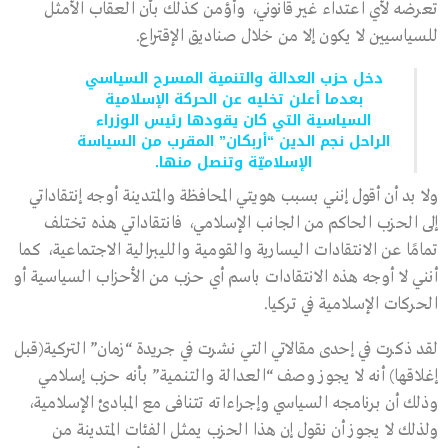
تعرضه لأي اعتداء غير قانوني، وأؤمن كذلك بأن العقاب الأمثل
للسياسيين لا يكون إلا من خلال صناديق الإقتراع.
دخل حزب العدالة والتنمية المسرح السياسي
بعدما أعلن تخليه عن الحركة الإسلامية
السياسية التي كان يقودها رئيس الوزراء
الراحل نجم الدين “أربكان” المقرب من السياسة
الإسلاميّة وتنصل منها.
ولا بد أن أقول إنني بسبب هويتي المحافظة والمتدينة أوجه إنتقاداتي
إلى الحزب الحاكم من الجانب الإسلامي، فانتقاداتي هذه تختلف
تمامًا عن الانتقادات اليسارية والقومية والليبرالية الاجتماعية، كما
أنني لا أوجه هذه الانتقادات باسم أي حزب من الأحزاب السياسية أو
الحركات الإسلامية في تركيا.
لقد ذكرت في إحدى مقالاتي التي نشرت في جريدة “زمان” التركية(قبل
إغلاقها) أنه لا يجوز وصف “العدالة والتنمية” بأنه حزب إسلامي
وذلك أن برنامجه السياسي وإجراءاته تتنافى مع المبادئ الإسلامية،
ولذلك لا يجوز أن نقول إن هذا الحزب يمثل الفئات المتدينة من