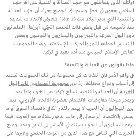
أولئك الذين يتعاطفون مع حزب العدالة والتنمية على أنه حزب
اسلامي يقعون في خطإ جسيم، إذ الجميع يعرف أن حزب العدالة
والتنمية الذي يدير البلاد منذ 13 عامًا؛ يتعرض لانتقادات شديدة
منذ تأسيسه من قبل بعض فئات المجتمع التركي، أبرزها؛ العلمانيون
ذوو الميول الغربيّة والليبراليون واليساريون والقوميون وبعض
المنتسبين لجماعة النور والحركات الإسلاميّة، وهذه المجموعات
تعارض الإسلام السياسي منذ أمد بعيد في تركيا.
ماذا يقولون عن العدالة والتنمية؟
في واقع الأمر فإن انتقادات كل مجموعة من تلك المجموعات تستند
إلى أسباب ودواع مختلفة؛ إذ ترى
مجموعة العلمانيين ذات الميول
الغربية
أن العدالة والتنمية ينسلخ بتركيا عن الغرب وتقاليده،
ويدمر مرحلة مفاوضات الانضمام لعضوية الاتحاد الأوروبي،
فيما
يرى الليبراليون
أن الحزب لا يهتم بالقدر الكافي باقتصاد السوق أو ما
يسمى بالاقتصاد الرأسمالي إلى جانب تدهور علاقاته مع الغرب، فيما
يزعم اليساريون أن الحزب يستند في الأساس إلى الدين ويحد جميع
الحريات التي تتنافى مع هذا الدين من التوجه الجنسي وغيرها على