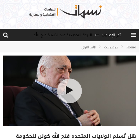
النـزعة التجديدية عند الأستاذ فتح الله كولن
آخر الإضافات
من هو فتح الله كولن مؤسس حركة الخدمة؟
Home
موضوعات
الملف التركي
كيف نصل إلى أفق إنسان “هل من مزيد”؟
الأستاذ عالما عارفا حكيما
مصادر العلم وسببه
هل تُسلم الولايات المتحده فتح الله كولن للحكومة