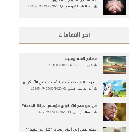
عبد القادر الإدريسي
03/08/2026
17377
آخر الإضافات
مصادر العلم وسببه
علي أونال
05/08/2026
52
النـزعة التجديدية عند الأستاذ فتح الله كولن
أبو زيد عبد الرحيم
05/08/2026
15965
من هو فتح الله كولن مؤسس حركة الخدمة؟
نسمات أونلاين
05/08/2026
612
كيف نصل إلى أفق إنسان “هل من مزيد”؟