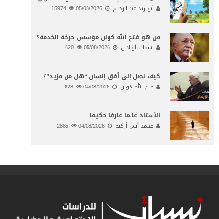
أبو زيد عبد الرحيم
05/08/2026
15974
من هو فتح الله كولن مؤسس حركة الخدمة؟
نسمات أونلاين
05/08/2026
620
كيف نصل إلى أفق إنسان “هل من مزيد”؟
فتح الله كولن
04/08/2026
628
الأستاذ عالما عارفا حكيما
محمد أنس أركنه
04/08/2026
2885