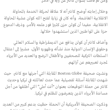
ومن ثم قامت بسؤال كانتر عن رأيه في الأمر.
وخلال إجابته أوضح كانتر أنه لا علاقة لحركة الخدمة بالمحاولة
الانقلابية الغاشمة، وأنه كان في زيارة لفتح الله كولن عشية المحاولة
الانقلابية، مفيدا أن كولن حزن كثيرا فور علمه بالأمر، وذرف الدموع
حزنا على المواطنين الذين استشهدوا خلالها.
وأضاف كانتر أن كولن يدافع عن الديمقراطية والسلام العالمي
وحقوق الإنسان الدولية منذ نشأته وظهوره الأول، مشيرا إلى اعتقال
السلطات التركية للصحفيين والأطفال الرضع والعديد من الأبرياء
لمجرد تعبيرهم عن آرائهم.
ونشرت صحيفة Boston Globe المقابلة التي أجرتها مع كانتر، حيث
شهدت المقابلة أسئلة تفصيلية عما حدث لعائلته في تركيا وحديث
كانتر عن حملة التوقيعات بعنوان “أنت أملي” التي أطلقها من أجل
مساندة الأبرياء الذين يتعرضون للظلم في تركيا.
وذكرت الصحيفة الأمريكية أن الحملة حظيت بدعم كبير من العديد