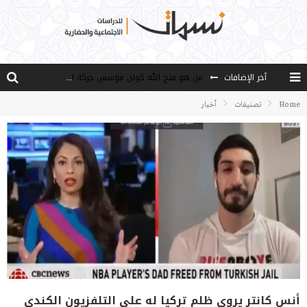
آخر الإضافات
من هو فتح الله كولن مؤسس حركة الخدمة؟
كيف نصل إلى أفق إنسان “هل من مزيد”؟
Home
تصنيفات
أخبار
الأستاذ عالما عارفا حكيما
مصادر العلم وسببه
النـزعة التجديدية عند الأستاذ فتح الله كولن
أنس كانتر يروي ظلم تركيا له على التلفزيون الكندي