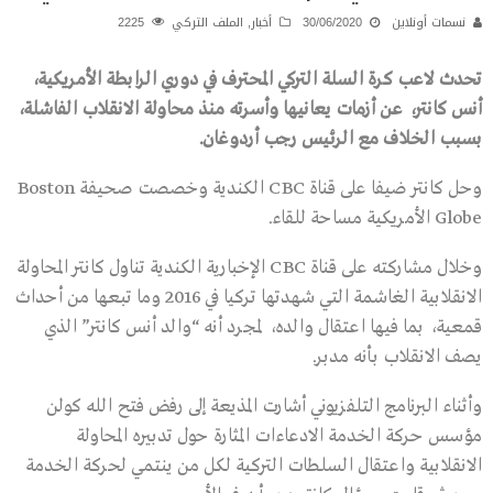
نسمات أونلاين
30/06/2020
أخبار
,
الملف التركي
2225
تحدث لاعب كرة السلة التركي المحترف في دوري الرابطة الأمريكية،
أنس كانتر، عن أزمات يعانيها وأسرته منذ محاولة الانقلاب الفاشلة،
بسبب الخلاف مع الرئيس رجب أردوغان.
وحل كانتر ضيفا على قناة CBC الكندية وخصصت صحيفة Boston
Globe الأمريكية مساحة للقاء.
وخلال مشاركته على قناة CBC الإخبارية الكندية تناول كانتر المحاولة
الانقلابية الغاشمة التي شهدتها تركيا في 2016 وما تبعها من أحداث
قمعية، بما فيها اعتقال والده، لمجرد أنه “والد أنس كانتر” الذي
يصف الانقلاب بأنه مدبر.
وأثناء البرنامج التلفزيوني أشارت المذيعة إلى رفض فتح الله كولن
مؤسس حركة الخدمة الادعاءات المثارة حول تدبيره المحاولة
الانقلابية واعتقال السلطات التركية لكل من ينتمي لحركة الخدمة