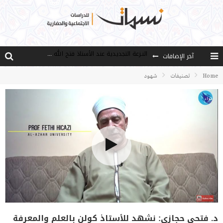
آخر الإضافات
من هو فتح الله كولن مؤسس حركة الخدمة؟
كيف نصل إلى أفق إنسان “هل من مزيد”؟
Home
تصنيفات
شهود
الأستاذ عالما عارفا حكيما
مصادر العلم وسببه
النـزعة التجديدية عند الأستاذ فتح الله كولن
د. فتحي حجازي: نشهد للأستاذ كولن بالعلم والمعرفة