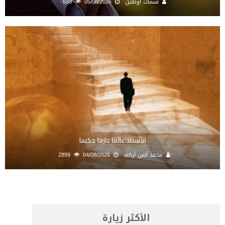
نسمات أونلاين
05/08/2026
633
الأستاذ عالما عارفا حكيما
محمد أنس أركنه
04/08/2026
2899
الأكثر زيارة