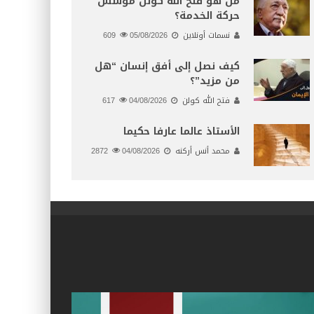
من هو فتح الله كولن مؤسس
حركة الخدمة؟
نسمات أونلاين
05/08/2026
609
كيف نصل إلى أفق إنسان “هل
من مزيد”؟
فتح الله كولن
04/08/2026
617
الأستاذ عالما عارفا حكيما
محمد أنس أركنه
04/08/2026
2872