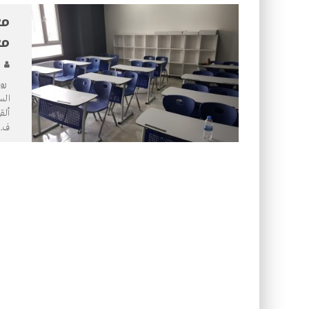
مع
مع
روت
الس
ف
.