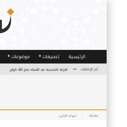
الرئيسية
تصنيفات
موضوعات
النـزعة التجديدية عند الأستاذ فتح الله كولن
آخر الإضافات
من هو فتح الله كولن مؤسس حركة الخدمة؟
كيف نصل إلى أفق إنسان “هل من مزيد”؟
الأستاذ عالما عارفا حكيما
مصادر العلم وسببه
Home
انتهاك القانون