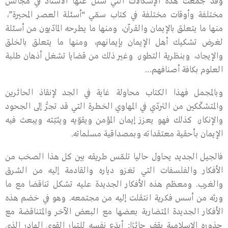
وقد جُمعت هذه الإشكالات التي سئل عنها الأستاذ في مجالس
مختلفة وأوقات مختلفة في كتاب سمّي “أسئلة العصر المحيرة”،
منها ما يتعلق بالإيمان والقرآن، ومنها ما يطرحه المادّيون من أسئلة
لغرض تشكيك أهل الإيمان بإيمانهم، ومنها ما يتعلق بالخلق
والإيجاد، وبنظرية التطور، وغير ذلك من قضايا تشغل أذهان طلبة
العلوم بكافة أصنافهم…
وبالمجمل فهذا الكتاب محاولة غاية في الجد لإنقاذ الحائرين
والمتشكّكين من التردّي في المهاوي الخطرة التي قد تجرُّ إلى الجحود
والإنكار، كذلك فهو يعزز إيمان المؤمن ويقوّيه ويثبّته ويبعث فيه
الإيمان بأحقية معتقداته وبمصداقية مسلماته.
فالجيل الجديد يحاول حاليا تلمّس طريقه بين كل هذا الصخب من
الأفكار والفلسفات التي تغزو دياره والقادمة إليه من الشرق
والغرب. ومعظم هذه الأفكار الجديدة عليه تشكل تناقضا مع ما
ورثه من أسس فكرية انتقلت إليه من مجتمعه. وهو في خضم هذه
الأفكار الجديدة المتضاربة بعضها مع البعض الآخر والمتناقضة مع
جذوره الإسلامية يقف حائرًا: أيدَع نفسه للتيار القوي الهادر الذي