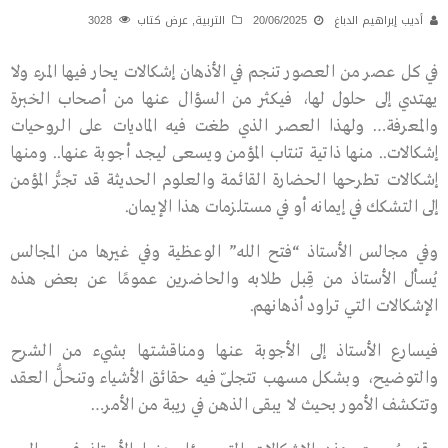
أديب إبراهيم الدباغ
20/06/2025
التربية
,
عرض كتاب
3028
في كل عصر من العصور تنجم في الأذهان إشكالات يحار فيها المرء ولا
يهتدي إلى حلول لها، فيكثر من السؤال عنها من أصحاب الخبرة
والمعرفة… ولهذا العصر الذي طغت فيه الماديات على الروحيات
إشكالات.. منها ذاتية تنتاب المؤمن ويسعى ليجد أجوبة عنها.. ومنها
إشكالات تطرحها الحضارة القائمة والعلوم الحديثة قد تجرُّ المؤمن
إلى التشكك في إيمانه أو في مستلزمات هذا الإيمان.
وفي مجالس الأستاذ “فتح الله” الوعظية وفي غيرها من المجالس
يُسأل الأستاذ من قِبل طلابه والحاضرين عمومًا عن بعض هذه
الإشكالات التي تراود أذهانهم.
فيسارع الأستاذ إلى الأجوبة عنها ومناقشتها بشيء من الشرح
والتوضيح، وبشكل مسهب تتجلّى فيه حقائق الأشياء وتنحلُّ العقد
وتتكشف الأمور بحيث لا يبقى الذهن في ريبة من الأمر…