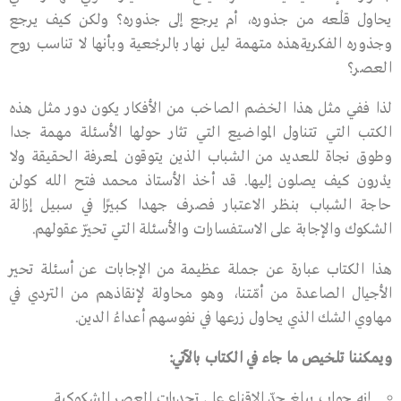
يحاول قلْعه من جذوره، أم يرجع إلى جذوره؟ ولكن كيف يرجع
وجذوره الفكريةهذه متهمة ليل نهار بالرجْعية وبأنها لا تناسب روح
العصر؟
لذا ففي مثل هذا الخضم الصاخب من الأفكار يكون دور مثل هذه
الكتب التي تتناول المواضيع التي تثار حولها الأسئلة مهمة جدا
وطوق نجاة للعديد من الشباب الذين يتوقون لمعرفة الحقيقة ولا
يدْرون كيف يصلون إليها. قد أخذ الأستاذ محمد فتح الله كولن
حاجة الشباب بنظر الاعتبار فصرف جهدا كبيرًا في سبيل إزالة
الشكوك والإجابة على الاستفسارات والأسئلة التي تحيّر عقولهم.
هذا الكتاب عبارة عن جملة عظيمة من الإجابات عن أسئلة تحير
الأجيال الصاعدة من أمّتنا، وهو محاولة لإنقاذهم من التردي في
مهاوي الشك الذي يحاول زرعها في نفوسهم أعداءُ الدين.
ويمكننا تلخيص ما جاء في الكتاب بالآتي:
إنه جواب يبلغ حدّ الإقناع على تحديات العصر الشكوكية.