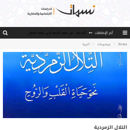
آخر الإضافات
الخدمة ..من فقه الأزمة إلى فقه العمل
مصادر العلم وسببه
Home
موضوعات
التربية
النـزعة التجديدية عند الأستاذ فتح الله كولن
مدارس كولن: التعليم بوصفه مشروعًا لبناء الإنسان والمجتمع
هذا النهج نهج أصيل
التلال الزمردية