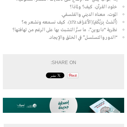
خلود القرآن، كيف؟ ولماذا؟
الموت، معناه الديني والفلسفي.
﴿أَلَسْتُ بِرَبِّكُمْ﴾(الأَعْرَاف:172)، كيف نسمعه ونشعر به؟
نظرية “داروين”، ما سرُّ التشبث بها على الرغم من تهافتها؟
“الدور والتسلسل” في الخلق والإيجاد.
SHARE ON: