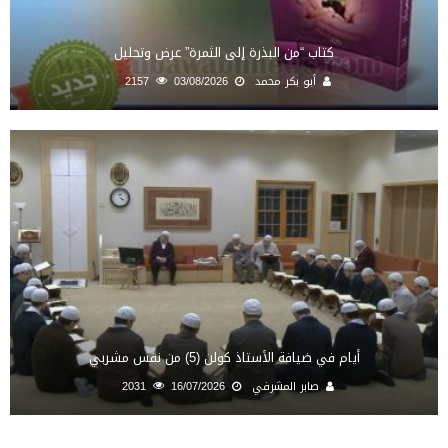
كتاب “من البذرة إلى الثمرة” عرض وتحليل
أبو بكر محمد
03/08/2026
2157
أيام في ضيافة الأستاذ كولن (5) من نفس مشربي
صابر المشرفي
16/07/2026
2031