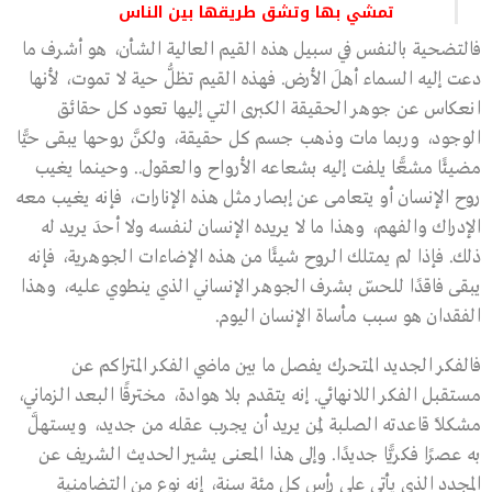
تمشي بها وتشق طريقها بين الناس
فالتضحية بالنفس في سبيل هذه القيم العالية الشأن، هو أشرف ما
دعت إليه السماء أهلَ الأرض. فهذه القيم تظلُّ حية لا تموت، لأنها
انعكاس عن جوهر الحقيقة الكبرى التي إليها تعود كل حقائق
الوجود، وربما مات وذهب جسم كل حقيقة، ولكنَّ روحها يبقى حيًّا
مضيئًا مشعًّا يلفت إليه بشعاعه الأرواح والعقول.. وحينما يغيب
روح الإنسان أو يتعامى عن إبصار مثل هذه الإنارات، فإنه يغيب معه
الإدراك والفهم، وهذا ما لا يريده الإنسان لنفسه ولا أحدَ يريد له
ذلك. فإذا لم يمتلك الروح شيئًا من هذه الإضاءات الجوهرية، فإنه
يبقى فاقدًا للحسّ بشرف الجوهر الإنساني الذي ينطوي عليه، وهذا
الفقدان هو سبب مأساة الإنسان اليوم.
فالفكر الجديد المتحرك يفصل ما بين ماضي الفكر المتراكم عن
مستقبل الفكر اللانهائي. إنه يتقدم بلا هوادة، مخترقًا البعد الزماني،
مشكلاً قاعدته الصلبة لِمَن يريد أن يجرب عقله من جديد، ويستهلَّ
به عصرًا فكريًّا جديدًا. وإلى هذا المعنى يشير الحديث الشريف عن
المجدد الذي يأتي على رأس كل مئة سنة، إنه نوع من التضامنية