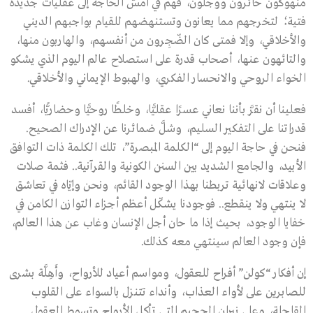
منهوكون حائرون ووجلون، فهم في أمسّ الحاجة إلى عقليات جديدة
فتية؛ لتخرجهم مما يعانون وتستنهضهم للقيام بواجبهم الديني
والأخلاقي، وإلا فمتى كان الضّجِرون من أنفسهم، والهاربون منها،
والتائهون عنها، أصحاب قدرة على استصلاح عالم اليوم الذي يشكو
الخواء الروحي والانحسار الفكري، والهبوط الإيماني والأخلاقي.
فعلينا أن نقرَّ بأننا نعاني عسرًا عقليًّا، وخلطًا روحيًّا وحضاريًّا، أفسد
قدراتنا على التفكير السليم، وشلَّ ضمائرنا عن الإدراك الصحيح.
فنحن في حاجة اليوم إلى “الكلمة المبصرة”، تلك الكلمة ذات التوافق
الأبيد، والجامع الشديد بين السنن الكونية والقرآنية.. فثمة صلات
وعلاقات لانهائية تربطنا بهذا الوجود القائم، ونحن وإيّاه في تعاشق
لا ينتهي ولا ينقطع.. فوجودنا يشكّل أعظم أجزاء التوازن الكامن في
خفايا الوجود، بحيث إذا ما حان أجل الإنسان وغاب عن هذا العالم،
فإن وجود العالم سينتهي معه كذلك.
إن أفكار “كولن” أفراح للعقول، ومواسم أعياد للأرواح، وأَهِلَّة بشرى
للصابرين على لأواء العذاب، وأنداء تتنزل بالسواء على القلوب
القاحلة، وعلى نيران الجحيم التي تأكل الأرواح وتسوط العقول