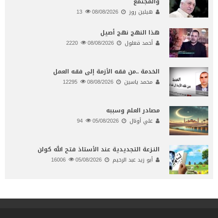
والمجتمع
هيلين روز
08/08/2026
13
هذا النهج نهج أصيل
أحمد قعلول
08/08/2026
2220
الخدمة ..من فقه الأزمة إلى فقه العمل
محمد ياسين
08/08/2026
12295
مصادر العلم وسببه
علي أونال
05/08/2026
94
النـزعة التجديدية عند الأستاذ فتح الله كولن
أبو زيد عبد الرحيم
05/08/2026
16006