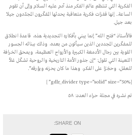
الفكرية التي تنتظم عالمَ الفكر منذ آدم عليه السلام وإلى أن تقوم
الساعة.. إنها قفزات فكرية متعاقبة يحدثها المفكّرون المجدّدون جيلاً
بعد جيل.
فالأستاذ “فتح الله” إنما يبني بأفكاره التجديدية هذه، قاعدة انطلاق
للمفكّرين المجددين الذين سيأتون من بعده، وذلك ببنائه الجسور
القوية بين رجال الأدمغة الكبيرة والأرواح العظيمة، ويمحق الخرافة
اللعينة التي تقول: “إن جذور الأمة التاريخية والروحية تشكّل غلاًّ
للعقل، وحجْرًا على الفكر، وهذا ما كان يحزنه ويؤرقه”.
[gdlr_divider type=”solid” size=”50%” ]
تم نشره في مجلة حراء العدد: ٥٨
SHARE ON: