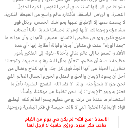
بشواظ من نار.. إنها تستنبت في أراضي النفوس الجُرد الحقولَ
النضرة، والرياض الباسقة.. فأفكاره عالم واسع من الغبطة الفكرية،
لا يسعك معها إلا الإطباق عليها بحواسّك الخمس، وبكل قوى
مشاعرك ووجدانك، لأنها توفر لنا إحساسًا شديدًا بأننا أصحاب
منهج فكري وروحي عظيمي الاتساع، عميقي الأغوار، وأن عوالم ما
“بعد الوراء” غدت في متناول أيدينا وقبالة أنظارنا. إنها -أي هذه
الأفكار- تسمو بنا إلى عالم مثالي يأخذنا -بقوة- إلى التفكير بأمور
عظيمة ذات شأن عظيم، تتعلّق بمآل البشرية وبمصيرها، وتجعلنا
ننظر إلى الحياة على أنها الجدُّ فوق كل جدّ، وأنها كفاح ونضال من
أجل أن يسود الإيمان والحق والعدل والخير والجمال العالمَ الذي
نحن جزء لا يتجزأ منه، وإننا -لا قدّر الله- لنفجع البشرية بأعزّ ما
تعتز به وهو “الإيمان”؛ إذا نحن تخلينا عن مهمّتنا، وأسأْنا
استخدام ما عندنا من تراث روحي عظيم يسع العالم كله، ليطلق
قواه الإيمانية الخفية التي لا زالت حبيسة في فكر البشرية وروحها.
الأستاذ “فتح الله” لم يكن في يوم من الأيام
صاحب فكر مجرد، ورؤى حافية لا أرجل لها