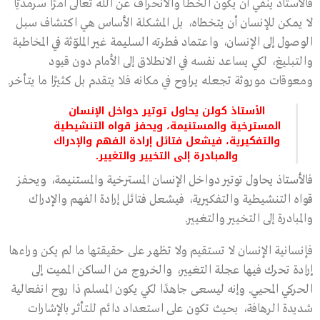
فالأستاذ ينفي أن يكون الخطأ والانحراف عن الله تعالى أمرًا سرمديًّا
لا يمكن للإنسان أن يتخطاه، بل المشكلة الأساس هي اكتشاف سبل
الوصول إلى الإنسان، واعتماد فطرته السليمة غير الملوّثة في المخاطبة
والتبليغ، لكي يساعد نفسه في الانطلاق إلى الأمام دون قيود
ومعوقات موروثة تجعله يراوح في مكانه فلا يتقدم بل كثيرًا ما يتأخر.
الأستاذ كولن يحاول توتير دواخل الإنسان
المسترخية والمستنيمة، ويحفز قواه التنشيطية
والتفكيرية، فيشعل فتائل إرادة الفهم والإدراك
والمبادرة إلى التخيير والتغيير.
فالأستاذ يحاول توتير دواخل الإنسان المسترخية والمستنيمة، ويحفز
قواه التنشيطية والتفكيرية، فيشعل فتائل إرادة الفهم والإدراك
والمبادرة إلى التخيير والتغيير.
فإنسانية الإنسان لا تستقيم ولا تظهر على حقيقتها ما لم يكن وراءها
إرادة تحرك فيها عجلة التغيير، والخروج من الساكن المميت إلى
الحركي المحيي. وإنه ليسعى جاهدًا لكي يكون المسلم ذا روح انفعالية
شديدة الرهافة، بحيث تكون على استعداد دائم للتأثر بالإشارات