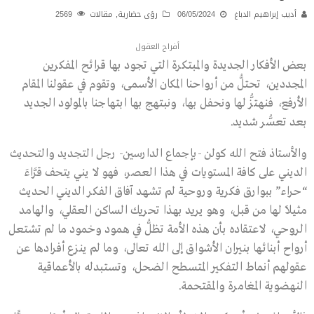
أديب إبراهيم الدباغ
06/05/2024
رؤى حضارية
,
مقالات
2569
أفراح العقول
بعض الأفكار الجديدة والمبتكرة التي تجود بها قرائح المفكرين
المجددين، تحتلُّ من أرواحنا المكان الأسمى، وتقوم في عقولنا المقام
الأرفع، فنهتزُّ لها ونحفل بها، ونبتهج بها ابتهاجنا بالمولود الجديد
بعد تعسُّر شديد.
والأستاذ فتح الله كولن -بإجماع الدارسين- رجل التجديد والتحديث
الديني على كافة المستويات في هذا العصر، فهو لا يني يتحف قرَّاءَ
“حراء” ببوارق فكرية وروحية لم تشهد آفاق الفكر الديني الحديث
مثيلاً لها من قبل، وهو يريد بهذا تحريك الساكن العقلي، والهامد
الروحي، لاعتقاده بأن هذه الأمة تظلُّ في همود وخمود ما لم تشتعل
أرواح أبنائها بنيران الأشواق إلى الله تعالى، وما لم ينزع أفرادها عن
عقولهم أنماط التفكير المتسطح الضحل، وتستبدله بالأعماقية
النهضوية المغامرة والمقتحمة.