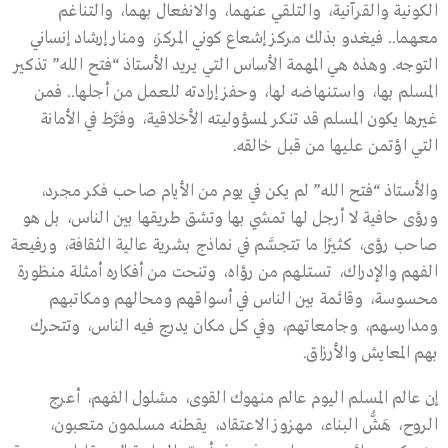
الكونية والقرآنية، والتلقي عنهما، والانفعال بهما، والتناغم
معهما.. فيغدو بذلك مركز إشعاع كوني المركز، ومنار إرشاد إنساني
التوجه. وهذه هي المهمة الأساس التي يريد الأستاذ “فتح الله” تذكير
المسلم بها، واستنهاضه لها، وحفز إرادته للعمل من أجلها.. فمن
غيرها يكون المسلم قد تنكر لمسؤوليته الأخلاقية، وفرَّط في الأمانة
التي اؤتمن عليها من قبل خالقه.
والأستاذ “فتح الله” لم يكن في يوم من الأيام صاحب فكر مجرد،
ورؤى حافية لا أرجل لها تمشي بها وتشق طريقها بين الناس، بل هو
صاحب رؤى، كثيرًا ما تتجسَّم في نماذج بشرية عالية الثقافة، ورفيعة
الفهم والإدراك، تستلهم من رؤاه، وتنحت من أفكاره أمثلة منظورة
محسوسة، وقائمة بين الناس في أسواقهم ومحالهم ومكاتبهم
ومدارسهم، وجامعاتهم، وفي كل مكان يدرج فيه الناس، وتتحرك
بهم المعايش والأرزاق.
إن عالم المسلم اليوم عالم منهوك القوى، مشلول الفهم، أعرج
الروح، هَشُّ البناء، مهزوز الاعتقاد، يقطنه مسلمون متعبون،