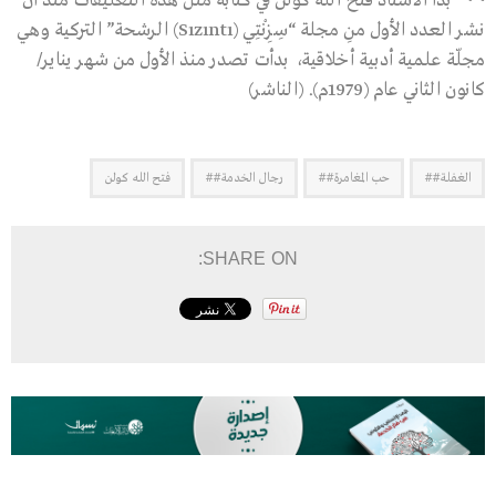
بدأ الأستاذ فتح الله كُولَنْ في كتابة مثل هذه التعليقات منذ أن
نشر العدد الأول منِ مجلة “سِزِنْتِي (Sızıntı) الرشحة” التركية وهي
مجلّة علمية أدبية أخلاقية، بدأت تصدر منذ الأول من شهر يناير/
كانون الثاني عام (1979م). (الناشر)
الغفلة##
حب المغامرة##
رجال الخدمة##
فتح الله كولن
SHARE ON: