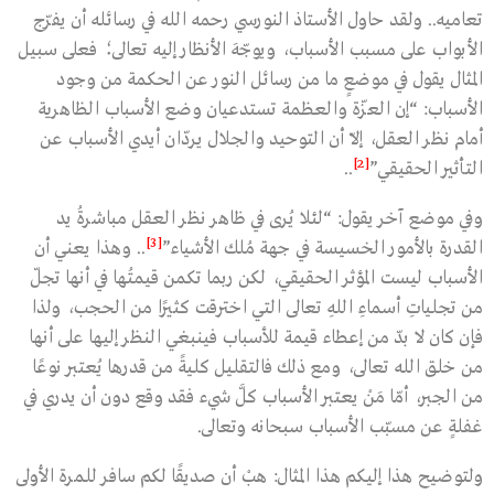
تعاميه.. ولقد حاول الأستاذ النورسي رحمه الله في رسائله أن يفرّج
الأبواب على مسبب الأسباب، ويوجّهَ الأنظار إليه تعالى؛ فعلى سبيل
المثال يقول في موضعٍ ما من رسائل النور عن الحكمة من وجود
الأسباب: “إن العزّة والعظمة تستدعيان وضع الأسباب الظاهرية
أمام نظر العقل، إلّا أن التوحيد والجلال يردّان أيدي الأسباب عن
[2]
التأثير الحقيقي”
..
وفي موضع آخر يقول: “لئلا يُرى في ظاهر نظر العقل مباشرةُ يد
[3]
القدرة بالأمور الخسيسة في جهة مُلك الأشياء”
.. وهذا يعني أن
الأسباب ليست المؤثر الحقيقي، لكن ربما تكمن قيمتُها في أنها تجلّ
من تجلياتِ أسماءِ اللهِ تعالى التي اخترقت كثيرًا من الحجب، ولذا
فإن كان لا بدّ من إعطاء قيمة للأسباب فينبغي النظر إليها على أنها
من خلق الله تعالى، ومع ذلك فالتقليل كليةً من قدرها يُعتبر نوعًا
من الجبر، أمّا مَنْ يعتبر الأسباب كلَّ شيء فقد وقع دون أن يدري في
غفلةٍ عن مسبّب الأسباب سبحانه وتعالى.
ولتوضيح هذا إليكم هذا المثال: هبْ أن صديقًا لكم سافر للمرة الأولى