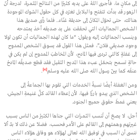
إلى مكانٍ ما، فأجرى اللهُ على يديه كثيرًا من النتائج المثمرة، لدرجة أنّ
الزهور قد بدأت تتفتح والبلابل تغرّد في كل حقول الشوك الموجودة
هنالك، حتى تحوّل المكانُ إلى حديقة غنّاء.. فلما رأى صديق هذا
الشخص الجماليات التي تحققت على يد صديقه أخذ يمتدحه
وينسب الجماليّات إليه ويقول: “ما كان لهذه الجماليات أن تكون لولا
وجود صديقي فلان”، فمثل هذا القول قد يسوق الشخص الممدوح
إلى غفلةٍ كالتي تردى فيها المادح، لأن المخاطبَ الممدوح إن لم يكن في
حالةٍ تسمح بتحمّل عبء هذا المديح الثقيل فقد قطع صديقُه المادحُ
[4]
عنقَه كما بيّن رسول الله صلى الله عليه وسلم
.
ومن الغفلة أيضًا نسبةُ الخدمات التي تقوم بها الجماعةُ إلى
الشخص الذي يبدو بارزًا فيها، لأن إعطاء القائد كلَّ غنيمةِ الجيش،
يعني غمطَ حقوقِ جميع الجنود.
أجل، لا يصحّ أن تُنسب الثمرات التي جناها الكثيرُ من الناس بسبب
غيرتهم وهمتهم إلى القائم على الأمر فحسب، فضلًا عن ذلك لا بدّ ألا
ننسى أن السبب في توفيق الله تعالى لهؤلاء هو وفاق هؤلاء الناس