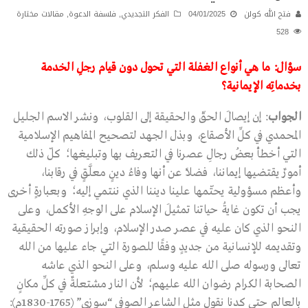
فتح الله كولن
04/01/2025
الفكر التجديدي
,
فلسفة الدعوة
,
مقالات مختارة
528
سؤال: ما هي أنواع الغفلة التي تحول دون قيام رجلِ الخدمة
بخدماتِه الإيمانية؟
الجواب
: إن إيصالَ الحقّ والحقيقة إلى القلوب، ونشر الاسم الجليل
المحمدي في كلِّ الأصقاع، وبذل الجهد لتصحيح المفاهيم الإسلامية
التي أخطأ بعضُ رجالِ عصرنا في التعريف بها وتبليغها؛ كلّ ذلك
أمورٌ يقتضيها إيماننا، فضلًا عن أنها وفاءُ دينٍ معلَّقٍ في رقابنا،
وأعظم مسؤولية يحتّمها علينا ديننا الذي ننتمي إليه؛ وبعبارةٍ أخرى
يجب أن تكون غايةُ حياتنا تمثيلَ الإسلام على الوجهِ الأكمل، وعلى
النحو الذي كان عليه في عصر صدر الإسلام، وإبراز صورته الحقيقية
وتقديمه للإنسانية من جديدٍ وفقًا للصورة التي جاء عليها من الله
تعالى ورسوله صلى الله عليه وسلم، وعلى النحو الذي عاشه
الصحابة الكرام رضوان الله عليهم؛ لأن النار مشتعلةٌ في كلِّ مكانٍ
بالعالم حتى كدنا نقول مثل الشاعر الصوفي “سوزي” (1765-1830م):