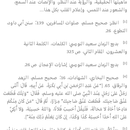
ماهيتها الحقيقية، والرؤية عند النظر، والإنصات عند السمع،
والشعور عند اللمس، وإعلام القلب بكل هذا…
[1]
انظر: صحيح مسلم، صلوات المسافرين، 139؛ سنن أبي داود،
التطوع، 26.
[2]
بديع الزمان سعيد النورسي: الكلمات، الكلمة الثانية
والعشرون، المقام الثاني، ص 325
[3]
بديع الزمان سعيد النورسي: إشارات الإعجاز، ص 26.
[4]
صحيح البخاري، الشهادات، 16؛ صحيح مسلم، الزهد
والرقاق، 65. [“عَنْ عَبْدِ الرَّحْمَنِ بْنِ أَبِي بَكْرَةَ، عَنْ أَبِيهِ، قَالَ: أَثْنَى
رَجُلٌ عَلَى رَجُلٍ عِنْدَ النَّبِيِّ صلى الله عليه وسلم، فَقَالَ: “وَيْلَكَ قَطَعْتَ
عُنُقَ صَاحِبِكَ، قَطَعْتَ عُنُقَ صَاحِبِكَ” مِرَارًا، ثُمَّ قَالَ: “مَنْ كَانَ مِنْكُمْ
مَادِحًا أَخَاهُ لَا مَحَالَةَ، فَلْيَقُلْ أَحْسِبُ فُلَانًا، وَاللهُ حَسِيبُهُ، وَلَا أُزَكِّي
عَلَى اللهِ أَحَدًا أَحْسِبُهُ كَذَا وَكَذَا، إِنْ كَانَ يَعْلَمُ ذَلِكَ مِنْهُ”].
[5]