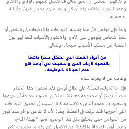
واتفاقهم؛ بمعنى أن الحق تعالى قد تفضل عليهم بالوفاق والاتفاق
وعدم نشوب الخلاف رغم أن كل واحد منهم يحمل غرورًا وأنانية
خاصة به.
ولذا فإن تجاهل كلّ هذا ونسبة النجاحات والتوفيقات إلى شخصٍ أو
عدةِ أشخاص يقومون على الأمر، والاعتبار بالأسباب فقط لهو عينُ
الغفلة عن مسبِّبِ الأسباب سبحانه وتعالى.
من أنواع الغفلة التي تشكل خطرًا داهمًا
بالنسبة لأرباب الحق والحقيقة في أيامنا هو
عدم المبالاة بالوظيفة.
وقاحة من لا يعرف حده
فإذا ما تناولتم المسألة على نطاقٍ أوسع فقد تجدون هذا الخطر
محدقًا بهيئةٍ أو مجموعة معينة؛ فمثلًا إن اعتبرت جماعةٌ أن جهدها
وسعيها في خدمة الدين والإنسانية كانا السبب في تحقيق النجاحات
التي أحرزتها فقد تردّت في الغفلة أيضًا؛ لأنه لا بدّ من توافر عدد كبير
من العوامل حتى يتحقق مثل هذا الوضع، نحو: “تهيئة المناخ،
وعجز أهل الضلالة والغفلة عن الإضرار بكم رغم ما يحملونه لكم