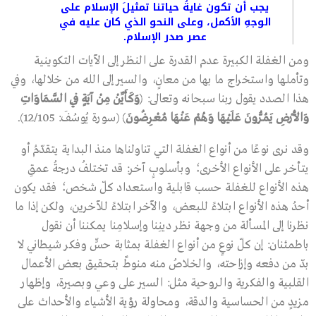
يجب أن تكون غايةُ حياتنا تمثيلَ الإسلام على
الوجهِ الأكمل، وعلى النحو الذي كان عليه في
عصر صدر الإسلام.
ومن الغفلة الكبيرة عدم القدرة على النظر إلى الآيات التكوينية
وتأملها واستخراج ما بها من معانٍ، والسير إلى الله من خلالها، وفي
هذا الصدد يقول ربنا سبحانه وتعالى: ﴿
وَكَأَيِّنْ مِنْ آيَةٍ فِي السَّمَاوَاتِ
وَالأَرْضِ يَمُرُّونَ عَلَيْهَا وَهُمْ عَنْهَا مُعْرِضُونَ
﴾ (سورة يُوسُفَ: 12/105).
وقد نرى نوعًا من أنواع الغفلة التي تناولناها منذ البداية يتقدّمُ أو
يتأخر على الأنواع الأخرى؛ وبأسلوبٍ آخر: قد تختلفُ درجةُ عمقِ
هذه الأنواع للغفلة حسب قابلية واستعداد كلّ شخص؛ فقد يكون
أحدُ هذه الأنواع ابتلاءً للبعض، والآخر ابتلاءً للآخرين، ولكن إذا ما
نظرنا إلى المسألة من وجهة نظر دينِنا وإسلامِنا يمكننا أن نقول
باطمئنان: إن كلّ نوعٍ من أنواع الغفلة بمثابة حسٍّ وفكر شيطاني لا
بدّ من دفعه وإزاحته، والخلاصُ منه منوطٌ بتحقيق بعض الأعمال
القلبية والفكرية والروحية مثل: السير على وعي وبصيرة، وإظهار
مزيدٍ من الحساسية والدقة، ومحاولة رؤية الأشياء والأحداث على