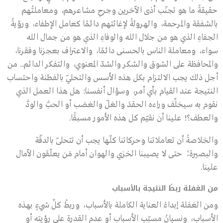
حقيقةً ما هو تجنّب أذى الآخرين وجرحِ مشاعرهم، ومعاملتُهم
بالشفقة والمرحمة، والهرولةُ لإغاثتهم دائمًا كعامل الإطفاء، ورؤيةُ
الجفاءِ الذي هو من جلال الله والوفاءِ الذي هو من جمال الله
سواء، ومعاملة الناس بالحسنى دائمًا، والاعتراف بعجزنا وفقرنا،
والمحافظة على الشوق والشكر والشدّ المعنوي، والتفكر الدائم.. من
أجل ذلك يجب الالتزام بكل هذه الأسس والتحلّي بالفطنة واحتساب
النتيجة عند القيام بأي أمر، وسؤال أنفسنا: هل هذا العمل الذي
نقوم به سيخلِّف وراءه الحقدَ والغلّ والغضب أو الحبَّ والودَّ
والعطف؟! علينا أن نقيّم كل هذه الأمور مسبقًا.
والخلاصةُ أن تعاملاتنا وحركاتنا كلّها يجب أن تتحلّى بالدقّة
والبصيرة؛ حتى لا يصيبنا الخزي والهوان أمام مَن يعلّقون الآمال
علينا.
من الغفلة ربطُ النتيجة بالأسباب
ومن الغفلة إبداءُ العناية الكاملة بالأسباب، وربطُ كلِّ شيءٍ بهذه
الأسباب، ونسيانُ مسبّب الأسباب أو عدم القدرة على رؤيته أو