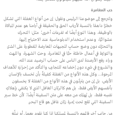
حب المغامرة
ولنرجع إلى موضوعنا الرئيس ونقول: إن من أنواع الغفلة التي تشكل
خطرًا داهمًا بالنسبة لأرباب الحق والحقيقة في أيامنا هو عدم المبالاة
بالوظيفة، وهذا النوع أيضًا له تفرعات أخرى؛ مثل: التحرك
عشوائيًّا، وعدم استخدام الدبلوماسية عند الاحتياج إليها،
والتحرّك دون وضع حسابٍ للجبهات المعارضة المفطورة على الشرّ،
والتورّط في أعمال خاطئة حبًّا في المغامرة، وحبّ الشهرة، واللهث
وراء رفع الأرصدة لدى الناس على حساب الرصيد عند الله،
والشروع في شيء دون إخضاعه للتجارب والتأكد من إحرازه للأهداف
المرجوة… وكل هذه الأنواع من الغفلة كفيلةٌ بأن تخسف بالإنسان
الأرض، بل إن من يتردَّون في هذه الأنواع من الغفلة لا يخسفون
بأنفسهم الأرض فقط، بل هم كالربّان الغافل الذي لا يكتفي بإهلاكِ
نفسِه فقط، بل يُهلِك من معه على متن السفينة أيضًا؛ لأن خط سير
السفينة التي تقع تحت إمرة ربّان غافل هو قاع البحر.
من جانب آخر فالمهم بالنسبة لمسلكنا إذا كنا نقوم بعملٍ أو نبلِّغ