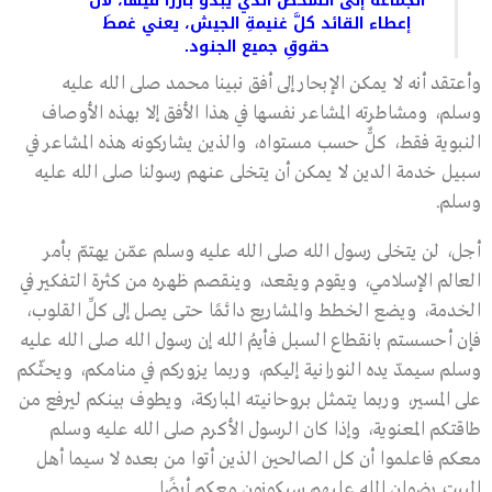
الجماعةُ إلى الشخص الذي يبدو بارزًا فيها، لأن
إعطاء القائد كلَّ غنيمةِ الجيش، يعني غمطَ
حقوقِ جميع الجنود.
وأعتقد أنه لا يمكن الإبحار إلى أفق نبينا محمد صلى الله عليه
وسلم، ومشاطرته المشاعر نفسها في هذا الأفق إلا بهذه الأوصاف
النبوية فقط، كلٌّ حسب مستواه، والذين يشاركونه هذه المشاعر في
سبيل خدمة الدين لا يمكن أن يتخلى عنهم رسولنا صلى الله عليه
وسلم.
أجل، لن يتخلى رسول الله صلى الله عليه وسلم عمّن يهتمّ بأمر
العالم الإسلامي، ويقوم ويقعد، وينقصم ظهره من كثرة التفكير في
الخدمة، ويضع الخطط والمشاريع دائمًا حتى يصل إلى كلِّ القلوب،
فإن أحسستم بانقطاع السبل فأيمُ الله إن رسول الله صلى الله عليه
وسلم سيمدّ يده النورانية إليكم، وربما يزوركم في منامكم، ويحثّكم
على المسير، وربما يتمثل بروحانيته المباركة، ويطوف بينكم ليرفع من
طاقتكم المعنوية، وإذا كان الرسول الأكرم صلى الله عليه وسلم
معكم فاعلموا أن كل الصالحين الذين أتوا من بعده لا سيما أهل
البيت رضوان الله عليهم سيكونون معكم أيضًا.