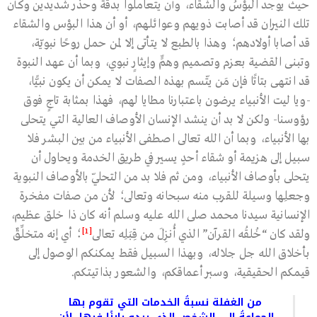
حيث يوجد البؤسُ والشقاء، وأن يتعاملوا بدقّة وحذر شديدين وكأن
تلك النيران قد أصابت ذويهم وعوائلهم، أو أن هذا البؤس والشقاء
قد أصابا أولادهم؛ وهذا بالطبع لا يتأتى إلا لمن حمل روحًا نبويّة،
وتبنى القضية بعزم وتصميم وهمٍّ وإيثارٍ نبوي، وبما أن عهد النبوة
قد انتهى بتاتًا فإن مَن يتّسم بهذه الصفات لا يمكن أن يكون نبيًّا،
-ويا ليت الأنبياء يرضون باعتبارنا مطايا لهم، فهذا بمثابة تاجٍ فوق
رؤوسنا- ولكن لا بد أن ينشد الإنسان الأوصاف العالية التي يتحلى
بها الأنبياء، وبما أن الله تعالى اصطفى الأنبياء من بين البشر فلا
سبيل إلى هزيمة أو شقاء أحدٍ يسير في طريق الخدمة ويحاول أن
يتحلى بأوصاف الأنبياء، ومن ثم فلا بد من التحلّي بالأوصاف النبوية
وجعلِها وسيلة للقرب منه سبحانه وتعالى؛ لأن من صفات مفخرة
الإنسانية سيدنا محمد صلى الله عليه وسلم أنه كان ذا خلق عظيم،
[1]
ولقد كان “خُلقُه القرآن” الذي أُنزِلَ من قِبَلِه تعالى
؛ أي إنه متخلِّقٌ
بأخلاق الله جل جلاله، وبهذا السبيل فقط يمكنكم الوصول إلى
قيمكم الحقيقية، وسبر أعماقكم، والشعور بذاتيتكم.
من الغفلة نسبةُ الخدمات التي تقوم بها