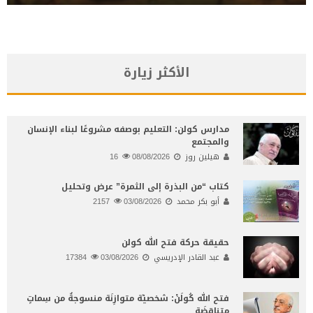
الأكثر زيارة
مدارس كولن: التعليم بوصفه مشروعًا لبناء الإنسان
والمجتمع
هيلين روز
08/08/2026
16
كتاب “من البذرة إلى الثمرة” عرض وتحليل
أبو بكر محمد
03/08/2026
2157
حقيقة حركة فتح الله كولن
عبد القادر الإدريسي
03/08/2026
17384
فتح الله كُولَنْ: شخصيّة متوازِنَة منسوجةٌ من سِماتٍ
متناقِضَةٍ