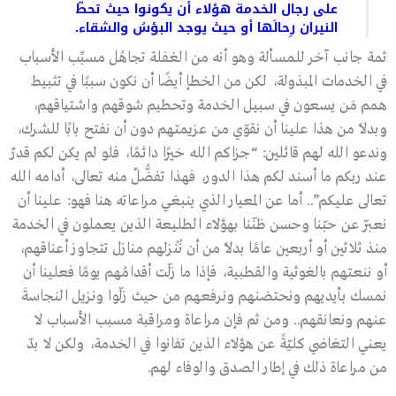
على رجال الخدمة هؤلاء أن يكونوا حيث تحطّ
النيران رِحالَها أو حيث يوجد البؤسُ والشقاء.
ثمة جانب آخر للمسألة وهو أنه من الغفلة تجاهُل مسبِّب الأسباب
في الخدمات المبذولة، لكن من الخطإ أيضًا أن نكون سببًا في تثبيط
همم مَن يسعون في سبيل الخدمة وتحطيم شوقهم واشتياقهم،
وبدلًا من هذا علينا أن نقوّي من عزيمتهم دون أن نفتح بابًا للشرك،
وندعو الله لهم قائلين: “جزاكم الله خيرًا دائمًا، فلو لم يكن لكم قدرٌ
عند ربكم ما أسند لكم هذا الدور، فهذا تفضُّلٌ منه تعالى، أدامه الله
تعالى عليكم”.. أما عن المعيار الذي ينبغي مراعاته هنا فهو: علينا أن
نعبّر عن حبّنا وحسن ظنّنا بهؤلاء الطليعة الذين يعملون في الخدمة
منذ ثلاثين أو أربعين عامًا بدلًا من أن نُنْزلهم منازل تتجاوز أعناقهم،
أو ننعتهم بالغوثية والقطبية، فإذا ما زلّت أقدامُهم يومًا فعلينا أن
نمسك بأيديهم ونحتضنهم ونرفعهم من حيث زلّوا ونزيل النجاسةَ
عنهم ونعانقهم.. ومن ثم فإن مراعاة ومراقبة مسبب الأسباب لا
يعني التغاضي كليّةً عن هؤلاء الذين تفانوا في الخدمة، ولكن لا بدّ
من مراعاة ذلك في إطار الصدق والوفاء لهم.