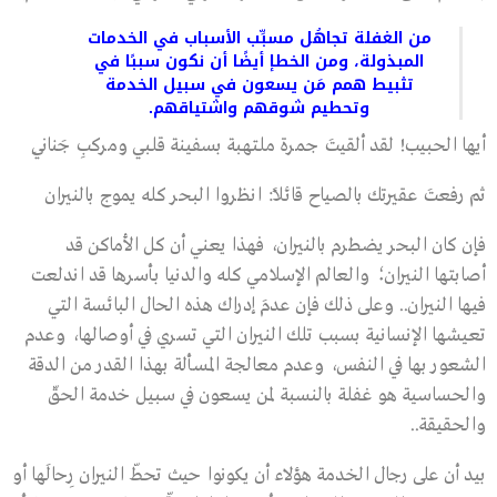
من الغفلة تجاهُل مسبِّب الأسباب في الخدمات
المبذولة، ومن الخطإ أيضًا أن نكون سببًا في
تثبيط همم مَن يسعون في سبيل الخدمة
وتحطيم شوقهم واشتياقهم.
أيها الحبيب! لقد ألقيتَ جمرة ملتهبة بسفينة قلبي ومركبِ جَنانِي
ثم رفعتَ عقيرتك بالصياح قائلًا: انظروا البحر كله يموج بالنيران
فإن كان البحر يضطرم بالنيران، فهذا يعني أن كل الأماكن قد
أصابتها النيران؛ والعالم الإسلامي كله والدنيا بأسرها قد اندلعت
فيها النيران.. وعلى ذلك فإن عدمَ إدراك هذه الحال البائسة التي
تعيشها الإنسانية بسبب تلك النيران التي تسري في أوصالها، وعدم
الشعور بها في النفس، وعدم معالجة المسألة بهذا القدر من الدقة
والحساسية هو غفلة بالنسبة لمن يسعون في سبيل خدمة الحقّ
والحقيقة..
بيد أن على رجال الخدمة هؤلاء أن يكونوا حيث تحطّ النيران رِحالَها أو