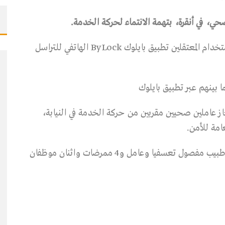
ونُفذت صباح اليوم الثلاثاء، عملية الاعتقال بزعم استخدام المعتقلين تطبيق بايلوك ByLock الهاتفي للتراسل
ز عاملين صحيين مقربين من حركة الخدمة في النيابة،
امة للأمن.
ومن بين المعتقلين استاذ مساعد مفصول تعسفيا، وطبيب مفصول تعسفيا وعامل و4 ممرضات واثنان موظفان