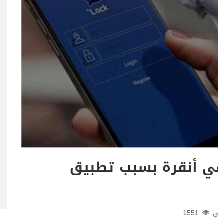
يين في أنقرة بسبب تطبيق
ي
1551