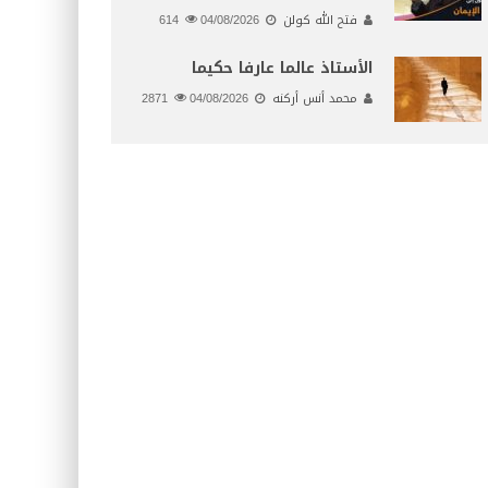
فتح الله كولن
04/08/2026
614
الأستاذ عالما عارفا حكيما
محمد أنس أركنه
04/08/2026
2871