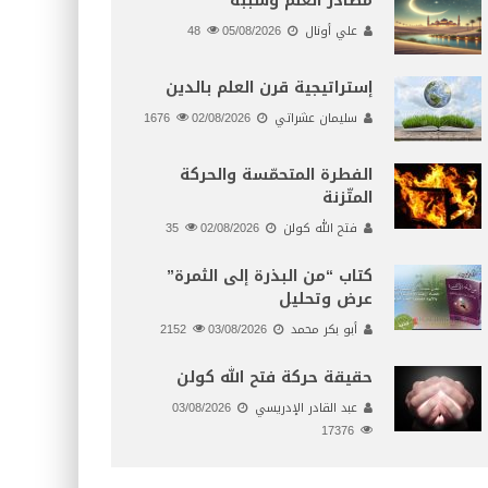
مصادر العلم وسببه
علي أونال
05/08/2026
48
إستراتيجية قرن العلم بالدين
سليمان عشراتي
02/08/2026
1676
الفطرة المتحمّسة والحركة
المتّزنة
فتح الله كولن
02/08/2026
35
كتاب “من البذرة إلى الثمرة”
عرض وتحليل
أبو بكر محمد
03/08/2026
2152
حقيقة حركة فتح الله كولن
عبد القادر الإدريسي
03/08/2026
17376