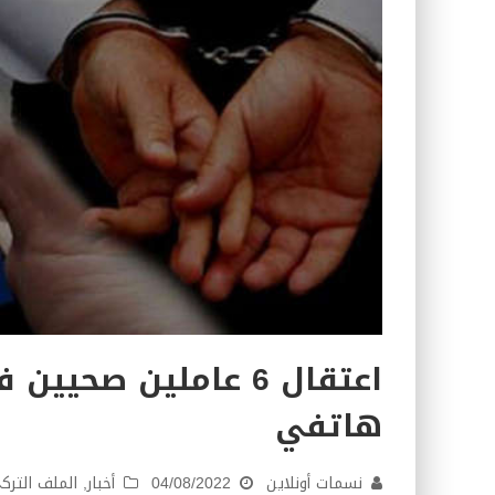
اعتقال 6 عاملين صح
هاتفي
نسمات أونلاين
04/08/2022
أخبار
,
الملف الترك