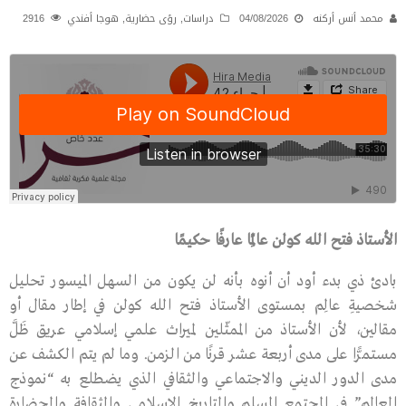
محمد أنس أركنه
04/08/2026
دراسات
,
رؤى حضارية
,
هوجا أفندي
2916
الأستاذ فتح الله كولن عالِمًا عارفًا حكيمًا
بادئ ذي بدء أود أن أنوه بأنه لن يكون من السهل الميسور تحليل
شخصيةِ عالِم بمستوى الأستاذ فتح الله كولن في إطار مقال أو
مقالين، لأن الأستاذ من الممثّلين لميراث علمي إسلامي عريق ظَلَّ
مستمرًّا على مدى أربعة عشر قرنًا من الزمن. وما لم يتم الكشف عن
مدى الدور الديني والاجتماعي والثقافي الذي يضطلع به “نموذج
العالِم” في المجتمع المسلم والتاريخِ الإسلامي والثقافة والحضارة