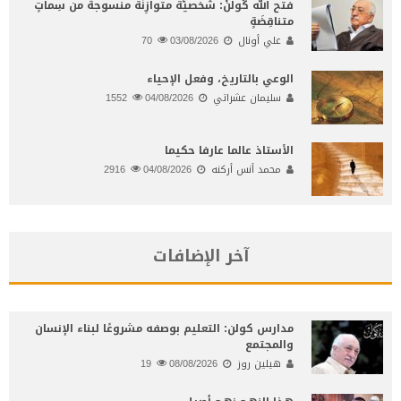
فتح الله كُولَنْ: شخصيّة متوازِنَة منسوجةٌ من سِماتٍ
متناقِضَةٍ
علي أونال
03/08/2026
70
الوعي بالتاريخ، وفعل الإحياء
سليمان عشراتي
04/08/2026
1552
الأستاذ عالما عارفا حكيما
محمد أنس أركنه
04/08/2026
2916
آخر الإضافات
مدارس كولن: التعليم بوصفه مشروعًا لبناء الإنسان
والمجتمع
هيلين روز
08/08/2026
19