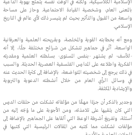
الإسلامية الكلاسيكية، ولكنه في الوقت نفسه يتمتع بهوية الداعية
بالمعنى العام، وشخصية القيادة الاجتماعية. وحاز على مساحة
واسعة من القبول والتأثير بحيث لم يتيسر ذلك لأي عالم في التاريخ
الإسلامي.
ومع أنه بخطابته القوية والمخلصة، وبقريحته العلمية والعرفانية
الواسعة، أثّر في جماهير تتشكل من شرائح مختلفة جدًّا، إلا أنه
-للأسف- لم يشتهر -بنفس المستوى- بسلطته العلمية ومقدرته
الفكرية واطلاعه على المدارس الفلسفية العصرية الحديثة. والسبب
في ذلك يرجع إلى شخصيته المتواضعة، بالإضافة إلى كثرة الحديث عنه
في وسائل الرأي العام من خلال أنشطته الدعوية والتربوية
والإرشادية المكثفة.
وجدير بالذكر أن جزءًا مهمًّا من مؤلفاته تشكلت من حلقات الدرس
التي كان يلقيها على تلامذته، ومن الأجوبة على ما وُجّه إليه من
أسئلة، وتفريغ أشرطة الوعظ التي ألقاها على الجماهير. بالإضافة إلى
مؤلفات تشكلت مما كتبه من المقالات الرئيسية التي كتبها في
المجلات العلمية والأدبية.