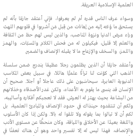
العلمية الإسلامية العريقة.
وسواء عرف الناس قدره أم لم يعرفوا، فإني أعتقد جازمًا بأنه لم
يستحق ما وُجّه إليه من إهانات من قِبل مَن أشربوا في قلوبهم اللهث
وراء عرض الدنيا ونزوة المناصب، والذين ليس لهم حظ من الثقافة
والعلم إلا قليل، فيكيلون له من فحش الكلام والمسبّات، والهمز
واللمز، والسخف والإزعاج ما لا يقبله الإنصاف والضمير.
وأعتقد جازمًا أن الذين يظلمون رجلاً عظيمًا يندرج ضمن سلسلة
الذهب التي كوّنت لنا تراثًا علميًّا هائلاً، في سبيل بعض المكاسب
الدنيوية العابرة، سيحاسَبون على ذلك عاجلاً أو آجلاً. صحيح أن
الإنسان قد ينسى ما يقوم به الأعداء، ولكن غدر الأصدقاء وخذلانهم
من البشاعة بحيث يهتز له العرش. فقد لا تعجبكم أفكاره وأساليبه،
ولكم أن تنتقدوه حينذاك في حدود الإنصاف والمبادئ العلمية، بل
لكم أن لا تبالوا بما يقوله ولا تلقوا له بالاً. ولكن إذا كان الأسلوب
واللغة بعيدًا عن الأخلاق واللياقة، وكان منحطًّا عن مستوى الأدب
والإنصاف، فهذا ليس له إلا تفسير واحد وهو أن هناك تعفنًا في