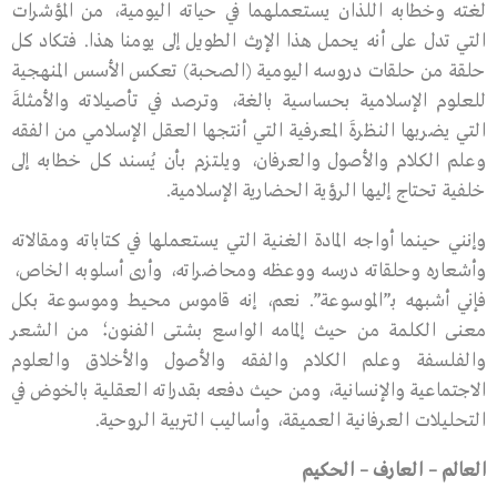
لغته وخطابه اللذان يستعملهما في حياته اليومية، من المؤشرات
التي تدل على أنه يحمل هذا الإرث الطويل إلى يومنا هذا. فتكاد كل
حلقة من حلقات دروسه اليومية (الصحبة) تعكس الأسس المنهجية
للعلوم الإسلامية بحساسية بالغة، وترصد في تأصيلاته والأمثلةَ
التي يضربها النظرةَ المعرفية التي أنتجها العقل الإسلامي من الفقه
وعلم الكلام والأصول والعرفان، ويلتزم بأن يُسند كل خطابه إلى
خلفية تحتاج إليها الرؤية الحضارية الإسلامية.
وإنني حينما أواجه المادة الغنية التي يستعملها في كتاباته ومقالاته
وأشعاره وحلقاته درسه ووعظه ومحاضراته، وأرى أسلوبه الخاص،
فإني أشبهه بـ”الموسوعة”. نعم، إنه قاموس محيط وموسوعة بكل
معنى الكلمة من حيث إلمامه الواسع بشتى الفنون؛ من الشعر
والفلسفة وعلم الكلام والفقه والأصول والأخلاق والعلوم
الاجتماعية والإنسانية، ومن حيث دفعه بقدراته العقلية بالخوض في
التحليلات العرفانية العميقة، وأساليب التربية الروحية.
العالم – العارف – الحكيم