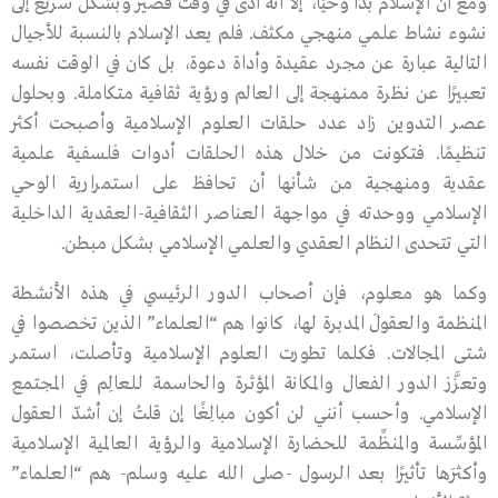
ومع أن الإسلام بدأ وحيًا، إلا أنه أدّى في وقت قصير وبشكل سريع إلى
نشوء نشاط علمي منهجي مكثف. فلم يعد الإسلام بالنسبة للأجيال
التالية عبارة عن مجرد عقيدة وأداة دعوة، بل كان في الوقت نفسه
تعبيرًا عن نظرة ممنهجة إلى العالم ورؤية ثقافية متكاملة. وبحلول
عصر التدوين زاد عدد حلقات العلوم الإسلامية وأصبحت أكثر
تنظيمًا. فتكونت من خلال هذه الحلقات أدوات فلسفية علمية
عقدية ومنهجية من شأنها أن تحافظ على استمرارية الوحي
الإسلامي ووحدته في مواجهة العناصر الثقافية-العقدية الداخلية
التي تتحدى النظام العقدي والعلمي الإسلامي بشكل مبطن.
وكما هو معلوم، فإن أصحاب الدور الرئيسي في هذه الأنشطة
المنظمة والعقولَ المدبرة لها، كانوا هم “العلماء” الذين تخصصوا في
شتى المجالات. فكلما تطورت العلوم الإسلامية وتأصلت، استمر
وتعزَّز الدور الفعال والمكانة المؤثرة والحاسمة لـلعالِم في المجتمع
الإسلامي. وأحسب أنني لن أكون مبالِغًا إن قلتُ إن أشدّ العقول
المؤسِّسة والمنظِّمة للحضارة الإسلامية والرؤية العالمية الإسلامية
وأكثرَها تأثيرًا بعد الرسول -صلى الله عليه وسلم- هم “العلماء”