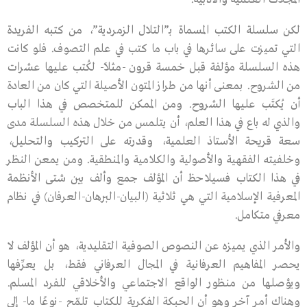
لكن سلسلة الكتب المسماة بـ”التلال الزمردية”، من كتبه الفريدة
التي تميزت على سائرها في باب ما كتب في علم التصوف. فلو كانت
هذه السلسلة مؤلفة قبل خمسة قرون -مثلاً- لكُتب عليها عشرات
من الشروح. بمعنى أنها من طراز المتون الأصيلة التي كان من العادة
أن يُكتَب عليها الشروح. ومن الممكن للمتخصص في هذا الباب
والذي له باع في هذا العلم، أن يتلمس من خلال هذه السلسلة مدى
سعة قريحة الأستاذ العلمية، وقدرته على التركيب والتحليل،
وخلفيته الفقهية والأصولية والكلامية والمنطقية. ومن يمعن النظر
في هذا الكتاب فسيلاحظ أن المؤلف جمع وألف بين شتى الأنظمة
المعرفية الإسلامية التي هي ثلاثية (البيان-البرهان-العرفان) في نظام
معرفي متكامل.
والأمر الذي يميزه عن النصوص الصوفية التقليدية، هو أن المؤلف لا
يحصر المفاهيم العرفانية في المجال العرفاني فقط، بل يعرِّفها
ويؤصلها من منظور الواقع الاجتماعي والأخلاقي للفرد المسلم.
وهناك أمر آخر وهو أن الحبكة الفكرية للكتاب تلمّح -نوعًا ما- إلى