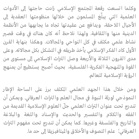
وكلما اتسعت رقعة المجتمع الإسلامي زادت حاجتها إلى الأدوات
العلمية التي يبلِّغ المسلمون من خلالها منظومتها العقدية إلى
الأجيال اللاحقة، ويدافع عن عقيدتها تجاه ما يجابهها من الأنظمة
الدينية منها والثقافية. ولهذا نلاحظ أنه كان هناك في وقت قصير
نشاط علمي مكثف في كل النواحي والمجالات. وهكذا بنهاية القرن
الأول كاد الفكر الإسلامي يأخذ طريقه في التشكل بكل مجالاته. وعلى
مدى القرون الثلاثة والأربعة وصل التراث الإسلامي إلى مستوى من
القوة والمنهجية الفكرية-الفلسفية، بحيث أصبح يستطيع أن يمنهج
الرؤية الإسلامية للعالم.
ومن خلال هذا الجهد العلمي المكثف برز على الساحة الإطار
النموذجي لورثة النبوة في مجال العلم والتراث العرفاني. ويمكن أن
تندرج تحت عنوان التراث العلمي جلّ العلوم الإسلامية القديمة من
الفقه والكلام والتفسير والحديث والإسناد واللغة والبلاغة
والتاريخ والفلسفة وغيرها. كما يمكن أن تندرج تحت مفهوم التراث
العرفاني؛ علم التصوف والأخلاق والميتافيزيقا إلى حد ما.