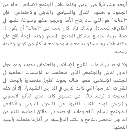
أربعة عشر قرنًا من الزمن. وكلما عاش المجتمع الإسلامي حالة من
الجمود والخمود الثقافي والسياسي والديني والاجتماعي، فإن
“العالِم” هو الذي أعاد إنتاج الأمة وترتيب صفها وصياغة عقلها في
الظروف المتجددة. ولذلك فإنه كان يجب على “العالِم” أن يكون ذا
صلة قريبة بجميع مشاكل المجتمع المسلم. وهذه المهمةُ تقع على
عاتقه باعتبارها مسؤولية معنوية ومجتمعية أكثر من كونها وظيفة
رسمية.
ولا توجد في قراءات التاريخ الإسلامي والعثماني بحوث جادة حول
الدور الديني والمجتمعي الذي اضطلعت به المؤسسات العلمية في
المجتمع الإسلامي. نعم، هناك بحوث كثيرة منحصرة بالبحث في
المقررات الدراسية التي كانت تدرس في المدارس التقليدية؛ إلا أن هذه
البحوث لا ترصد بتاتًا -على مستوى كاف- مدى التأثير الأسلوبي
والمنهجي لهذه الكتب المقررة على التحول الذهني والأخلاقي
للمجتمع المسلم. فالمعلومات الموجودة في الوثائق الوقفية لكثير من
المدارس تنحصر بالمناهج والكتب الدراسية، بل أكثرها متعلقة بالبنية
التحتية.