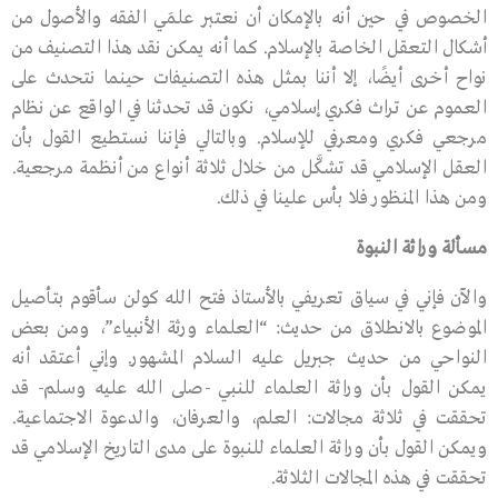
الخصوص في حين أنه بالإمكان أن نعتبر علمَي الفقه والأصول من
أشكال التعقل الخاصة بالإسلام. كما أنه يمكن نقد هذا التصنيف من
نواح أخرى أيضًا، إلا أننا بمثل هذه التصنيفات حينما نتحدث على
العموم عن تراث فكري إسلامي، نكون قد تحدثنا في الواقع عن نظام
مرجعي فكري ومعرفي للإسلام. وبالتالي فإننا نستطيع القول بأن
العقل الإسلامي قد تشكَّل من خلال ثلاثة أنواع من أنظمة مرجعية.
ومن هذا المنظور فلا بأس علينا في ذلك.
مسألة وراثة النبوة
والآن فإني في سياق تعريفي بالأستاذ فتح الله كولن سأقوم بتأصيل
الموضوع بالانطلاق من حديث: “العلماء ورثة الأنبياء”، ومن بعض
النواحي من حديث جبريل عليه السلام المشهور. وإني أعتقد أنه
يمكن القول بأن وراثة العلماء للنبي -صلى الله عليه وسلم- قد
تحققت في ثلاثة مجالات: العلم، والعرفان، والدعوة الاجتماعية.
ويمكن القول بأن وراثة العلماء للنبوة على مدى التاريخ الإسلامي قد
تحققت في هذه المجالات الثلاثة.