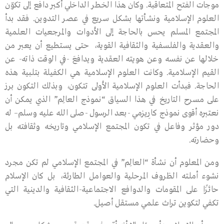
موجات الفتح المتعاقبة. وكان هذا الخطر الداخلي أكبر دافع إلى تكوّن
العلوم الإسلامية ونشأتها بشكل سريع في عصر التدوين. فقد بدأ
المجتمع المسلم يحس بالحاجة إلى الأدوات والمرجعيات العلمية
والعقدية والفلسفية والثقافية القوية، حتى يستطيع أن يعبر من
خلالها عن نفسه وعن هويته العقدية ويدافعَ -في الوقت ذاته- عن
القيم الإسلامية. وكانت العلوم الإسلامية هي الكفيلة بتلبية هذه
الحاجة. فبدأت العلوم الإسلامية الأولى تتكون، وبذلك التكون برز
على مسرح التاريخ في هذا السياق “نموذج العالِم” الذي يمكن أن
نعتبره أقوى نموذج كارِيزمي -بعد الرسول -صلى الله عليه وسلم– له
دور مؤثر وفاعل في تكون المجتمع الإسلامي وتاريخه وثقافته بل
وحضارته.
ومن المعلوم أن نشأة “العالِم” في المجتمع الإسلامي لم تكن مجرد
نشوء أملته الظروف المرحلية والعوامل الطارئة، بل كان الإسلام
حائزًا على المقومات والدوافع الاجتماعية-الثقافية والدينية التي
تكفي لتكوين تراث علمي مستقل أصيل.