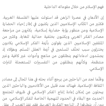
فهم الإسلام من خلال مقوماته الداخلية
إن الأذهان في عصرنا الراهن قد استولت عليها الفلسفة الغربية.
فكثير من الكتّاب الإسلاميين الذين يكتبون في إطار إحياء الحضارة
الإسلامية ومن منظور رؤية حضارية إسلامية، يكثرون من مراجعة
مصادر الفكر الغربي ويكتبون بخلفية حداثية للغاية. وكثير من
المثقفين الإسلاميين الذين يقولون بأزمة الفكر الإسلامي يكادون
يختزلون سبب تخلّف المسلمين في أزمة العقل المسلم. وهؤلاء إذ
يجسّدون ادعاءاتهم ينطلقون من مناهج وأدوات غير كافية وغير
منتظمة، وكأنهم ينطلقون من التفسيرات المستعجلة للتراث
الإسلامي.
وقلّما تجد من الباحثين من يرجع أثناء بحثه في هذا المجال إلى مصادر
الثقافة الإسلامية. فهناك عدد قليل من الأكادميين والباحثين الذين
يبحثون عن إمكان إعادة إنتاج الفكر الإسلامي في ظروف المجتمع
الحديث مع البقاء في الحدود المنهجية الخاصة للفكر الإسلامي، من
دون أن يتطرقوا إلى المراجع الفكرية الغربية. فقد نفذ الغرب إلى عقل