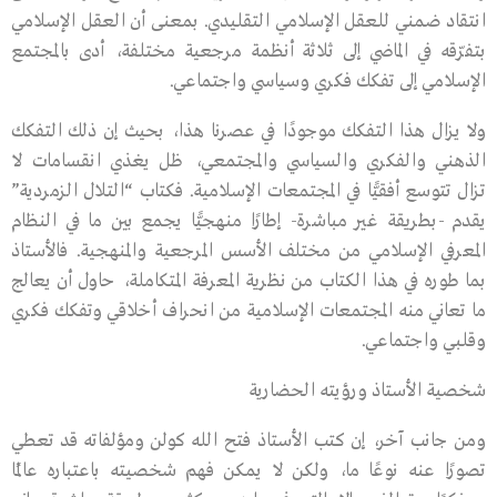
انتقاد ضمني للعقل الإسلامي التقليدي. بمعنى أن العقل الإسلامي
بتفرّقه في الماضي إلى ثلاثة أنظمة مرجعية مختلفة، أدى بالمجتمع
الإسلامي إلى تفكك فكري وسياسي واجتماعي.
ولا يزال هذا التفكك موجودًا في عصرنا هذا، بحيث إن ذلك التفكك
الذهني والفكري والسياسي والمجتمعي، ظل يغذي انقسامات لا
تزال تتوسع أفقيًّا في المجتمعات الإسلامية. فكتاب “التلال الزمردية”
يقدم -بطريقة غير مباشرة- إطارًا منهجيًّا يجمع بين ما في النظام
المعرفي الإسلامي من مختلف الأسس المرجعية والمنهجية. فالأستاذ
بما طوره في هذا الكتاب من نظرية المعرفة المتكاملة، حاول أن يعالج
ما تعاني منه المجتمعات الإسلامية من انحراف أخلاقي وتفكك فكري
وقلبي واجتماعي.
شخصية الأستاذ ورؤيته الحضارية
ومن جانب آخر، إن كتب الأستاذ فتح الله كولن ومؤلفاته قد تعطي
تصورًا عنه نوعًا ما، ولكن لا يمكن فهم شخصيته باعتباره عالمًا