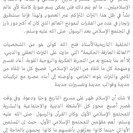
الإسلاميتين… ما لم يتم ذلك فلن يمكن رسم صورة كاملة لأي عالم
نشأ في ظل هذا التراث المتراكم عبر العصور. ولهذا فإننا سنتطرق
بإيجاز في عدد من الفقرات لنموذج العالم الذي كان له أكبر دور بارز
في المجتمع الإسلامي بعد الرسول -صلى الله عليه وسلم-.
الخلفية التاريخيةالأستاذ فتح الله كولن هو من الشخصيات
“العالمة-العارفة-الحكيمة” التي حازت على التراث العقلي والديني،
إلا أنه بما يتمتع به من التجربة الفكرية والروحية القوية، أعاد تفسير
ومَنهَجة كل ما تلقاه من التراث الإسلامي؛ فصبغ كل ما تلقاه من
الماضي والتراث بلونه الخاص، وأوصله إلى أبناء عصره مع تركيبات
جديدة وقوالب جديدة وتفسيرات جديدة
لا شك أن الإسلام ظهر على مسرح التاريخ وحيًا ودعوة. وفي وقت
قصير أصبح محورَ كل الأنشطة الدينية والاجتماعية والبشرية
للمجتمع الإسلامي الأول. وكان القرآن والرسول -صلى الله عليه
وسلم- أهم مقوّمين للمجتمع الإسلامي الأول، حيث إن المسلمين
الأوائل حينما كانوا يعرِّفون بأنفسهم ما كانوا يحسون بالحاجة إلى