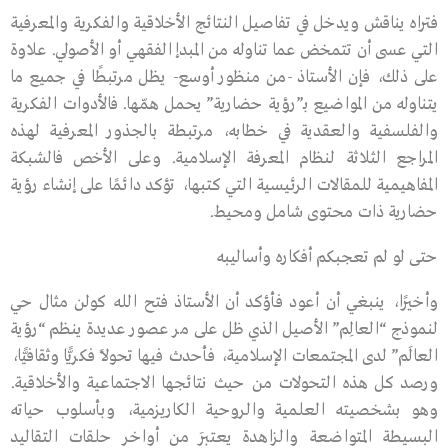
فتراه يناقش ويدخل في تفاصيل النتائج الأخلاقية والفكرية والمعرفية
التي عسى أن تتمخض عما تناوله من المبدإ الفقهي أو الأصولي. علاوة
على ذلك، فإن الأستاذ -من منظور أوسع- يظل مرتبطًا في جميع ما
يتناوله من المواضيع بـ”رؤية حضارية” يحمل همّها. فالأدوات الفكرية
والفلسفية والعقدية في خطابه، مرتبطة بـالجذور المعرفية لهذه
المراجع الثلاثة لنظام المعرفة الإسلامية. وعلى الأخص فالشبكة
المفاهيمية للمقالات الرئيسية التي كتبها، تؤكد دائمًا على إنشاء رؤية
حضارية ذات محتوى شامل ومحيط.
حتى لو لم تعجبكم أفكاره وأساليبه
وأخيرًا، ينبغي أن أعود فأؤكد أن الأستاذ فتح الله كولن مثال حي
لنموذج “العالِم” الأصيل الذي ظل على مر عصور عديدة ينظم “رؤية
العالَم” لدى المجتمعات الإسلامية، فأحدث فيها تحولاً فكريًّا وثقافيًّا،
ورصد كل هذه التحولات من حيث نتائجها الاجتماعية والأخلاقية.
وهو بشخصيته العلمية والروحية الكاريزمية، وبأسلوب حياته
البسيطة المتواضعة والزاهدة يعتبَر من أواخر حلقات التقاليد