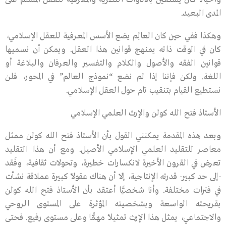
المدى البعيد.
وهكذا ففي حين كان العالِم يضع الأسس المعرفية للعقل الإسلامي،
كان في الوقت ذاته يمنهج قوانين هذا العقل. ويمكن أن نسميها
قوانين الفقه والأصول والكلام والتفسير والعرفان والبلاغة أو
اللغة. ولكن فإننا إذا لم نضع “نموذج العالم” في المحور، فلن
نستطيع القيام بتنقيب تام حول العقل الإسلامي.
الأستاذ فتح الله كولن والإرث العلمي الإسلامي
وبعد هذه المقدمة يمكنني القول بأن الأستاذ فتح الله كولن ممثل
معاصر للتقليد العلمي الإسلامي الأصيل. ومع أن هذا التقليد
تعرض في القرون الأخيرة لانكسارات خطيرة، وتحولات ثقافية، وفَقد
-إلى حد كبير- قدرته الإنتاجية، إلا أن هناك عقولاً كبيرة عملاقة نشأت
في فترات مختلفة. وأنا شخصيًّا أعتقد بأن الأستاذ فتح الله كولن
بقريحته الواسعة وبشخصيته المؤثرة على المستوى الروحي
والاجتماعي، يمثل هذا الإرث تمثيلاً مهمًّا وعلى مستوى رفيع. فحتى