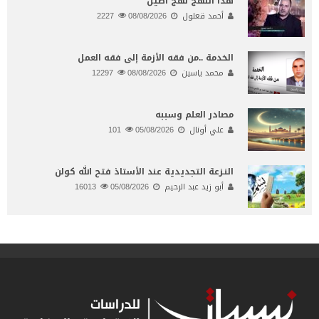
هذا النهج نهج أصيل
أحمد قعلول
08/08/2026
2227
الخدمة ..من فقه الأزمة إلى فقه العمل
محمد ياسين
08/08/2026
12297
مصادر العلم وسببه
علي أونال
05/08/2026
101
النـزعة التجديدية عند الأستاذ فتح الله كولن
أبو زيد عبد الرحيم
05/08/2026
16013