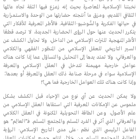
نخبتنا الإسلامية المعاصرة بحيث إنه زعزع فيها الثقة تجاه عالَمها
الثقافي القديم، ومزق ما أنتجته حضارتها من الوحدة والاستمرارية
في حياتها الفكرية والسُّوسْيو-الثقافية. فالأطر المعرفية للأفكار التي
يتكرر الحديث عنها حول الرؤى الحضارية الجديدة، لا ترصد قطعًا
الأطر المنهجية للترات الإسلامي من الداخل، ولا تحاول الكشف عن
السير التاريخي للعقل الإسلامي من المنظور الفقهي والكلامي
والعرفاني، ولا تمتد يدها إلى التحليل والتساؤل عما إذا كانت هناك
عوامل خارجية مهيمنة تتدخل في العقل الإسلامي والمعرفة
الإسلامية سواء في مرحلة صناعة ذلك العقل والمعرفةِ أو بعدها؛
وإذا كانت هناك تلك العوامل الخارجية فما هي؟!
ولا يمكن الحديث عن أي نوع من الإحياء قبل الكشف بشكل
ملموس عن الإمكانات المعرفية التي استقاها العقل الإسلامي من
علم الأصول، وعن الطاقة التحويلية المكنونة في العقل الكلامي
والعرفاني الذي أثر في الفرد المسلم والمجتمع المسلم. فـ”العالِم” هو
الفاعل الرئيسي الذي نظم -على مدى التاريخ الإسلامي- الرؤية
العالمية للمجتمع المسلم من خلال إنتاج جميع إمكانيات العقل