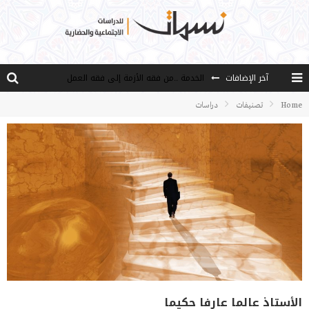
آخر الإضافات
الخدمة ..من فقه الأزمة إلى فقه العمل
مصادر العلم وسببه
Home
تصنيفات
دراسات
النـزعة التجديدية عند الأستاذ فتح الله كولن
مدارس كولن: التعليم بوصفه مشروعًا لبناء الإنسان والمجتمع
هذا النهج نهج أصيل
الأستاذ عالما عارفا حكيما