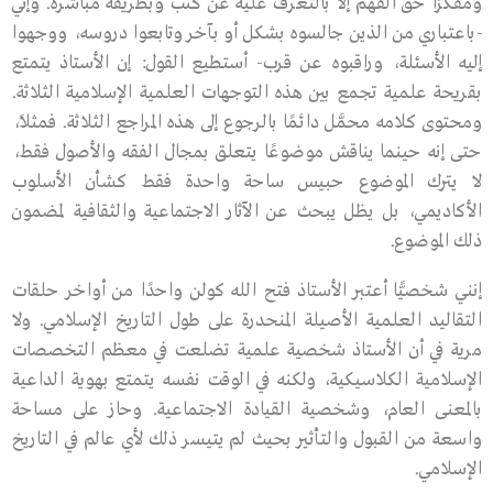
ومفكرًا حق الفهم إلا بالتعرف عليه عن كثب وبطريقة مباشرة. وإني
-باعتباري من الذين جالسوه بشكل أو بآخر وتابعوا دروسه، ووجهوا
إليه الأسئلة، وراقبوه عن قرب- أستطيع القول: إن الأستاذ يتمتع
بقريحة علمية تجمع بين هذه التوجهات العلمية الإسلامية الثلاثة.
ومحتوى كلامه محمَّل دائمًا بالرجوع إلى هذه المراجع الثلاثة. فمثلاً،
حتى إنه حينما يناقش موضوعًا يتعلق بمجال الفقه والأصول فقط،
لا يترك الموضوع حبيس ساحة واحدة فقط كشأن الأسلوب
الأكاديمي، بل يظل يبحث عن الآثار الاجتماعية والثقافية لمضمون
ذلك الموضوع.
إنني شخصيًّا أعتبر الأستاذ فتح الله كولن واحدًا من أواخر حلقات
التقاليد العلمية الأصيلة المنحدرة على طول التاريخ الإسلامي. ولا
مرية في أن الأستاذ شخصية علمية تضلعت في معظم التخصصات
الإسلامية الكلاسيكية، ولكنه في الوقت نفسه يتمتع بهوية الداعية
بالمعنى العام، وشخصية القيادة الاجتماعية. وحاز على مساحة
واسعة من القبول والتأثير بحيث لم يتيسر ذلك لأي عالم في التاريخ
الإسلامي.