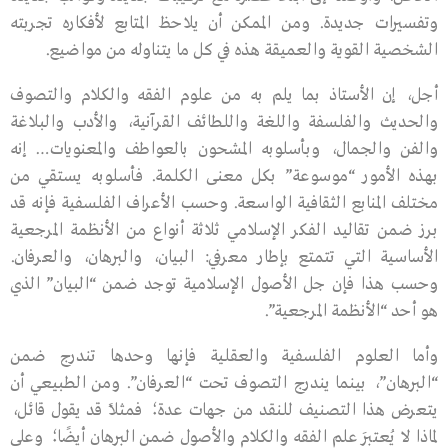
وتفسيرات جديدة. ومن الممكن أن يلاحظ المتابع لأفكاره تجربته
الشخصية القوية والعميقة هذه في كل ما يتناوله من مواضيع.
أجل، إن الأستاذ بما يلم به من علوم الفقه والكلام والتصوف
والحديث والفلسفة واللغة واللطائف القرآنية، والأدب والبلاغة
والفن والجمال، وبأسلوبه المشحون بالعواطف والمعنويات… إنه
بهذه الأمور “موسوعة” بكل معنى الكلمة. فأسلوبه يستقي من
مختلف المنابع الثقافية الواسعة. وحسب الأعراف الفلسفية فإنه قد
برز ضمن تقاليد الفكر الإسلامي ثلاثة أنواع من الأنظمة المرجعية
الأساسية التي تتمتع بإطار معرفي: البيان، والبرهان، والعرفان.
وحسب هذا فإن جل الأصول الإسلامية توجد ضمن “البيان” الذي
هو أحد “الأنظمة المرجعية”.
وأما العلوم الفلسفية والعقلية فإنها وحدها تندرج ضمن
“البرهان”، بينما يندرج التصوف تحت “العرفان”. ومن الطبيعي أن
يتعرض هذا التصنيف للنقد من جهات عدة؛ فمثلاً قد يقول قائل،
لماذا لا يُعتبَر علم الفقه والكلام والأصول ضمن البرهان أيضًا؛ وعلى