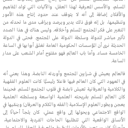
المسلم، والأسس المعرفية لهذا العقل، والآليات التي تولد المفاهيم
والأفكار. إضافة إلى أنه لا يتوقف عند حدود إنتاج هذه الأمور
وتنظيمها، بل إنه فوق ذلك يدير ويرصد ويراقب مدى ما تحدثه من
التغير على فكر المجتمع المسلم وأخلاقه. وليس هناك في هذا الصدد
تأثير مباشر للدولة وسلطة الدولة على المجتمع. فحتى في الدولة
الحديثة نرى أن المؤسسات الحكومية العامة تغلق أبوابها في الساعة
الخامسة مساء. وأما باب العالِم فهو مفتوح أمام الشعب على مدار
الساعة.
فالعالِم يعيش في شرايين المجتمع وأوردته النابضة. وهذا يعني أنه
في العهود التي كان العالم فيها فاعلاً رئيسيًّا كانت العلوم الفقهية
والكلامية والعرفانية تعيش نابضة في قلوب المجتمع المسلم. فحينما
كان العالِم المسلم بقريحته العلمية الواسعة وبسلطته العلمية
يعجن ويطور العلوم الإسلامية (الفقه والكلام والعرفان) وينمّيها في
الواقع الاجتماعي ويحولها إلى واقع عملي، كان يلجأ أحيانًا إلى
الأنساق الواقعية التي تتطلبها الحاجات الفردية والاجتماعية،
وأحيانًا كان يستعين بالأدوات النظرية والمعرفية للعقل المسلم على