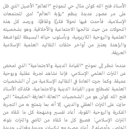
الأستاذ فتح الله كولن مثال حي لنموذج “العالِم” الأصيل الذي ظل
على مر عصور عديدة ينظم “رؤية العالَم” لدى المجتمعات
الإسلامية، فأحدث فيها تحولاً فكريًّا وثقافيًّا، ورصد كل هذه
التحولات من حيث نتائجها الاجتماعية والأخلاقية. وهو بشخصيته
العلمية والروحية الكاريزمية، وبأسلوب حياته البسيطة المتواضعة
والزاهدة يعتبَر من أواخر حلقات التقاليد العلمية الإسلامية
العريقة.
عندما ننظر إلى نموذج “القيادة الدينية والاجتماعية” الذي تمخض
عن التراث العلمي الإسلامي، فإننا نشاهد تجربة عقلية وروحية
عميقة. وكما جرت العادة في التقاليد الإسلامية من أن الشخصيات
العلمية تضطلع بدور القيادة الدينية والاجتماعية، فكذلك الأستاذ
فتح الله كولن هو من الشخصيات “العالمة-العارفة-الحكيمة” التي
حازت على التراث العقلي والديني، إلا أنه بما يتمتع به من التجربة
الفكرية والروحية القوية، أعاد تفسير ومَنهَجة كل ما تلقاه من
التراث الإسلامي؛ فصبغ كل ما تلقاه من الماضي والتراث بلونه
الخاص، وأوصله إلى أبناء عصره مع تركيبات جديدة وقوالب جديدة