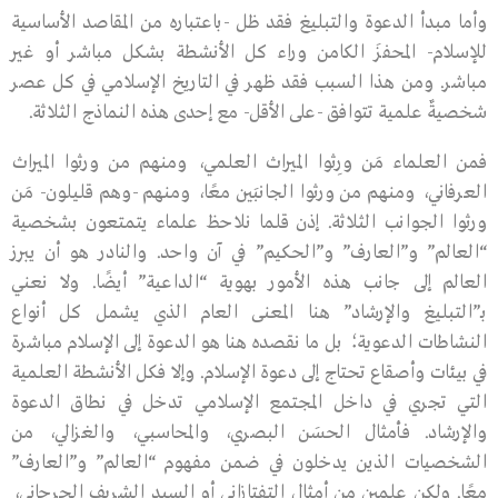
وأما مبدأ الدعوة والتبليغ فقد ظل -باعتباره من المقاصد الأساسية
للإسلام- المحفزَ الكامن وراء كل الأنشطة بشكل مباشر أو غير
مباشر. ومن هذا السبب فقد ظهر في التاريخ الإسلامي في كل عصر
شخصيةٌ علمية تتوافق -على الأقل- مع إحدى هذه النماذج الثلاثة.
فمن العلماء مَن ورِثوا الميراث العلمي، ومنهم من ورثوا الميراث
العرفاني، ومنهم من ورثوا الجانبَين معًا، ومنهم -وهم قليلون- مَن
ورثوا الجوانب الثلاثة. إذن قلما نلاحظ علماء يتمتعون بشخصية
“العالم” و”العارف” و”الحكيم” في آن واحد. والنادر هو أن يبرز
العالم إلى جانب هذه الأمور بهوية “الداعية” أيضًا. ولا نعني
بـ”التبليغ والإرشاد” هنا المعنى العام الذي يشمل كل أنواع
النشاطات الدعوية؛ بل ما نقصده هنا هو الدعوة إلى الإسلام مباشرة
في بيئات وأصقاع تحتاج إلى دعوة الإسلام. وإلا فكل الأنشطة العلمية
التي تجري في داخل المجتمع الإسلامي تدخل في نطاق الدعوة
والإرشاد. فأمثال الحسَن البصري، والمحاسبي، والغزالي، من
الشخصيات الذين يدخلون في ضمن مفهوم “العالم” و”العارف”
معًا. ولكن علمين من أمثال التفتازاني أو السيد الشريف الجرجاني،