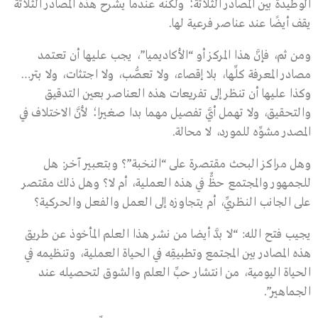
الوطيدة بين المصادر الثلاثة؛ ولكنه عندما يشرح هذه المصادر الثلاثة
يقف أيضًا عند عناصر فرعية لها.
ومن ثم، فإنَّ هذا المركز أو “الأكاديميا”، يجب عليها أن تعتمد
مصادر المعرفة كلِّها، بلا إقصاء، ولا تعصُّب، ولا اجتثات، ولا بتر…
وكذا عليها أن تنظر إلى تفريعات هذه العناصر بعين التدقيق
والتحقيق، ولا تهمل أيَّ تفصيل مهما بدا صغيرا؛ لأنَّ الاختلاف في
المصدر مشوِّه للمورد، لا محالة.
وهل مراكز البحث مقتصرة على “النخبة”؟ وبتعبير آخر: هل
للجمهور والمجتمع حظٌّ في هذه العملية، أم لا؟ وهل ذلك مقتصر
على الجانب النظريِّ، أم يتجاوزه إلى العمل والفعل والحركية؟
يجيب فتح الله: “لا بدَّ أيضا من نشر هذا العلم المأخوذ عن طريق
هذه المصادر بين المجتمع وتطبيقِه في الحياة العملية، وتنظيمه في
الحياة اليومية، من انتشار حبِّ العلم والشوق لتحصيله عند
الجماهير”.