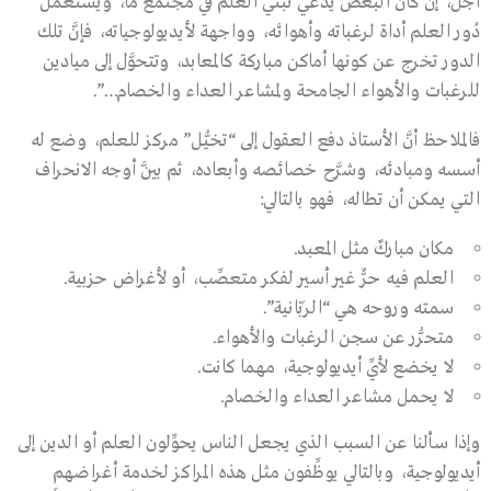
أجل، إن كان البعض يدَّعي تبنِّي العلم في مجتمع ما، ويستعمل
دُور العلم أداة لرغباته وأهوائه، وواجهة لأيديولوجياته، فإنَّ تلك
الدور تخرج عن كونها أماكن مباركة كالمعابد، وتتحوَّل إلى ميادين
للرغبات والأهواء الجامحة ولمشاعر العداء والخصام…”.
فالملاحظ أنَّ الأستاذ دفع العقول إلى “تخيُّل” مركز للعلم، وضع له
أسسه ومبادئه، وشرَّح خصائصه وأبعاده، ثم بيَّن أوجه الانحراف
التي يمكن أن تطاله، فهو بالتالي:
مكان مباركٌ مثل المعبد.
العلم فيه حرٌّ غير أسير لفكر متعصِّب، أو لأغراض حزبية.
سمته وروحه هي “الربّانية”.
متحرُّر عن سجن الرغبات والأهواء.
لا يخضع لأيِّ أيديولوجية، مهما كانت.
لا يحمل مشاعر العداء والخصام.
وإذا سألنا عن السبب الذي يجعل الناس يحوِّلون العلم أو الدين إلى
أيديولوجية، وبالتالي يوظِّفون مثل هذه المراكز لخدمة أغراضهم