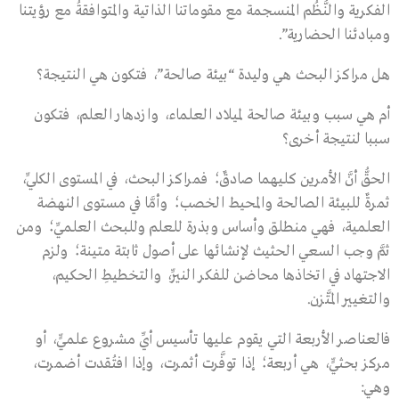
الفكرية والنُّظُم المنسجمة مع مقوماتنا الذاتية والمتوافقةُ مع رؤيتنا
ومبادئنا الحضارية”.
هل مراكز البحث هي وليدة “بيئة صالحة”، فتكون هي النتيجة؟
أم هي سبب وبيئة صالحة لميلاد العلماء، وازدهار العلم، فتكون
سببا لنتيجة أخرى؟
الحقُّ أنَّ الأمرين كليهما صادقٌ؛ فمراكز البحث، في المستوى الكلِّي،
ثمرةٌ للبيئة الصالحة والمحيط الخصب؛ وأمَّا في مستوى النهضة
العلمية، فهي منطلق وأساس وبذرة للعلم وللبحث العلميِّ؛ ومن
ثمَّ وجب السعي الحثيث لإنشائها على أصول ثابتة متينة؛ ولزم
الاجتهاد في اتخاذها محاضن للفكر النيِّر، والتخطيطِ الحكيم،
والتغيير المتَّزن.
فالعناصر الأربعة التي يقوم عليها تأسيس أيِّ مشروع علميٍّ، أو
مركز بحثيٍّ، هي أربعة؛ إذا توفَّرت أثمرت، وإذا افتُقدت أضمرت،
وهي: