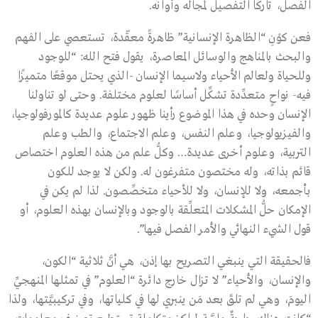
الفصل، تاركا التفصيل لمجاله وأوانه.
فعن كوْنِ “الظاهرة الإنسانية” ظاهرةً معقّدة، تستعصي على الفهم
والبحث بالمناهج والوسائل المعاصرة، يقول فتح الله: “للوجود
وللحياة ولعالم الأحياء ولاسيما الإنسان -الذي يحتل موقعًا متميزًا
فيه- نواحٍ متعدِّدة تشكِّل أساسًا لعلوم مختلفة. وحتى لو تناولنا
الإنسان وحده في هذا الموضوع رأينا ظهور علوم عديدة كالمورفولوجيا،
والفيزيولوجيا، وعلم النفس، وعلم الاجتماع، والطب وعلم
التربية، وعلوم أخرى عديدة… وكلُّ علم من هذه العلوم اختصاص
قائم بذاته، وله مختصون متفرغون له. ولكن لا يوجد للكون
بأجمعه، ولا للإنسان، ولا للأحياء متخصِّصون. لذا لم يكن في
الإمكان حلُّ المشكلات المتعلِّقة بالوجود وبالإنسان بهذه العلوم، أو
قول الشيء النهائي والأمر الفصل فيها”.
فالحقيقة التي ينبغي التصريح بها إذن، هي أنَّ ثلاثية “الكون،
والإنسان، والأحياء” لا تزال خارج دائرة “العلوم” في تمثلها المنهجيِّ
اليومَ، وهي لم تلقَ بعد مَن ينبري لها في كلياتها، وفي تركيبيَّتها، ولذا