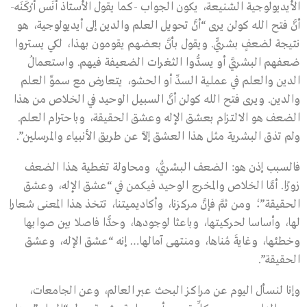
الأيديولوجية الشنيعة، يكون الجواب -كما يقول الأستاذ أنَس أَرْكَنَه-
أنَّ فتح الله كولن يرى “أنَّ تحويل العلم والدين إلى أيديولوجية، هو
نتيجة لضعفٍ بشريٍّ. ويقول بأنَّ بعضهم يقومون بهذا، لكي يستروا
ضعفهم البشريَّ أو يسدُّوا الثغرات الضعيفة فيهم. واستعمالُ
الدين والعلم في عملية السدِّ أو الحشو، يتعارض مع سموِّ العلم
والدين. ويرى فتح الله كولن أنَّ السبيل الوحيد في الخلاص من هذا
الضعف هو الالتزام بعشق الإله وعشق الحقيقة، وباحترام العلم.
ولم تذق البشرية مثل هذا العشق إلاَّ عن طريق الأنبياء والمرسلين”.
فالسبب إذن هو: الضعف البشريُّ، ومحاولة تغطية هذا الضعف
زورًا. أمَّا الخلاص والمخرج الوحيد فيكمن في “عشق الإله، وعشق
الحقيقة”؛ ومن ثمَّ فإنَّ مركزنا، وأكاديميتنا، تتخذ هذا المعنى شعارا
لها، وأساسا لحركيتها، وباعثا لوجودها، وحدًّا فاصلا بين صوابها
وخطئها، وغايةَ مُناها، ومنتهى آمالها… إنه “عشق الإله، وعشق
الحقيقة”.
وإنا لنسأل اليوم عن مراكز البحث عبر العالم، وعن الجامعات،