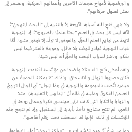
والبرنامجية لأمواج هجمات الآخرين وأعمالهم الحركية، ونضطر إلى
تمثل فصول حركاتهم”.
ولا ينهي فتح الله أسبابه الأربعة إلاَّ بالتنبيه إلى “البحث المنهجيِّ”؛
لأنه ليس كلُّ بحث في العلم “بحثا علميًّا بالضرورة”؛ إذ المنهجية
لازمة من لوازم العلم الحقِّ، والفوضى لا تولِّد إلاّ فوضى مثلها، أمَّا
غياب المنهجية فهادر للوقت بلا طائل، وموهِمٌ بالفكر فيما ليس
بفكر، وناشرٌ لسراب البحث والحقُّ أنه ليس شيئا.
ولقد أعطى فتح الله مثالا واضحا عن مؤسَّسة افتقدت المنهجية،
فكان مصيرها الزوال والانسحاق، ولذلك “لا يمكننا الحديثُ عن
مبادرة تتَّصف بالديمومة والمنهجية في هذا المجال” أي المجال التربويِّ
العلميِّ الفكريِّ. ودليله في ذلك أنَّ “المدارس (التقليدية) -مثلا-
والزوايا والتكايا التي كانت تربّي مهندسِي فكرِنا وعمال روحنا في
الماضي، لم تنتج مشاريعَ تأخذ بأيدينا إلى المستقبل. وإذ لم تنجح هذه
المؤسَّسات في ذلك، فإنها قد انسحقت تحت ركام أنقاضها”.
وما من شكٍّ أنَّ هذه المؤسَّسات هي “مراكز البحث” أوان ازدهارها،