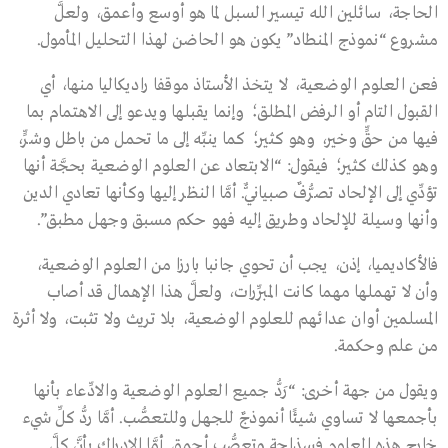
الحاجة، سائلين الله تيسير السبل لما هو أوسع وأعمق، ولعلَّ
مشروع “نموذج المنطاد” يكون هو الحاضن لهذا التحليل المأمول.
فعن العلوم الوضعية، لا يتخذ الأستاذ موقفا راديكاليا منها، أي
القبول التام أو الرفض المطلق؛ وإنما يقبلها ويدعو إلى الاهتمام بما
فيها من حقٍّ وخير، وهو كثير؛ كما ينبِّه إلى ما تحمل من باطل وشرٍّ،
وهو كذلك كثير؛ فيقول: “الابتعاد عن العلوم الوضعية بحجَّة أنها
تؤدِّي إلى الإلحاد تصرُّفٌ صبيانيٌّ. أمَّا النظر إليها وكأنها تعادي الدين
وأنها وسيلة للإلحاد وطريق إليه فهو حكم مسبق وجهل مطبق”.
فالأكاديميا، إذن، يجب أن تحوي جانبا بارزا من العلوم الوضعية،
وأن لا تهملها مهما كانت المبرِّرات، ولعلَّ هذا الإهمال قد أصاب
المسلمين أوان عدائهم للعلوم الوضعية، بلا تريث ولا تثبت، ولا أثرة
من علم وحكمة.
ويقول من جهة أخرى: “رَدُّ جميع العلوم الوضعية والادِّعاء بأنها
بأجمعها لا تساوي شيئًا أنموذجٌ للجهل وللتعصُّب. أمَّا ردُّ كلِّ شيء
خارج هذه العلوم فسذاجة وتعصُّب أحمق. أمَّا الإدراك بأنَّ كلَّ