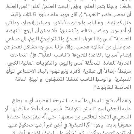
طبعًا؛ وبهذا يثمر العلم، ويؤتي البحث العلميُّ أكله: “فمن الغلط
أن نحصر حاضر “الغرب” في آثار جهود علماء ذوي قابليَّات راقية،
مثل كوبرْنيك، وغاليلو، وليونارد دافينْشي، وميكيل إنجيلو، ودانتي،
أو أديسون، وماكس بلانك، وآينشتين؛ فلا يمكن أن نُرجع “النهضة
العلمية” أمس ولا الفوران العلميُّ والتكنولوجيُّ اليومَ، إلى مساعي
عددٍ قليل من أمثالهم فحسب. وإلاَّ، فإننا سنواجِه مشاكل نعجز عن
إيضاح أسبابها بالقاعدة المعروفة بـ”تناسب العلِّية”. فإنَّ النجاحات
الخارقة للعادة، المتحقِّقة أمس واليوم، والتكوينات العالمية الكبرى،
مرتبطةٌ -إضافةً إلى عبقرية الأفراد ونبوغهم- بالبناء الاجتماعي المولِّدِ
للعبقرية، والوسطِ المناسب لتنشئة المكتشِفين، والبيئةِ العامَّة
الحاضنة للقابليات”.
ولقد أكَّد فتح الله على ما أسماه بالشريعة الفطرية، أي ما يطلق
عليه البعض اسم “السنن الكونية”؛ فليس يملك أحدٌ مناقضتها، أو
السعي في الاتجاه المعاكس من سعيها؛ حتى إنَّه ليقرِّر مبدأ حضاريا
معرفيا بديعا، وهو: “أنَّ العبقرية في أرضٍ غير أرضها محكومٌ عليها
أن تكون كعصفٍ مأكول، كما يُحْكَمُ على البذرة بالفناء في أرض لا