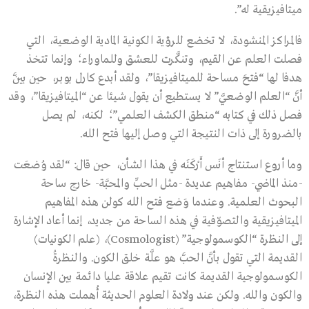
ميتافيزيقية له”.
فالمراكز المنشودة، لا تخضع للرؤية الكونية المادية الوضعية، التي
فصلت العلم عن القيم، وتنكَّرت للعشق وللماوراء؛ وإنما تتخذ
هدفا لها “فتحَ مساحة للميتافيزيقا”، ولقد أبدع كارل بوبر، حين بيَّن
أنَّ “العلم الوضعيَّ” لا يستطيع أن يقول شيئا عن “الميتافيزيقا”، وقد
فصل ذلك في كتابه “منطق الكشف العلمي”؛ لكنه، لم يصل
بالضرورة إلى ذات النتيجة التي وصل إليها فتح الله.
وما أروع استنتاج أنَس أَرْكَنَه في هذا الشأن، حين قال: “لقد وُضعَت
-منذ الماضي- مفاهيم عديدة -مثل الحبِّ والمحبَّة- خارج ساحة
البحوث العلمية. وعندما وَضع فتح الله كولن هذه المفاهيم
الميتافيزيقية والتصوّفية في هذه الساحة من جديد، إنما أعاد الإشارة
إلى النظرة “الكوسمولوجية” (Cosmologist)، (علم الكونيات)
القديمة التي تقول بأنَّ الحبَّ هو علَّة خلق الكون. والنظرةُ
الكوسمولوجية القديمة كانت تقيم علاقة عليا دائمة بين الإنسان
والكون والله. ولكن عند ولادة العلوم الحديثة أُهملت هذه النظرة،