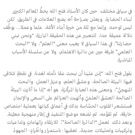
في سياق مختلف، حين كان الأستاذ فتح الله يخطُّ المعالم الكبرى
لبناء الحضارة، ويعلن بصراحة أنه يضع العلامات في الطريق، لكن
ليس لوحده، وإنما مع ثلة من خيرة أبناء الأمّة، علما وعملا… يوظِّف
دلالة عميقة جدا، للتعبير عن هذه الحقيقة البارزة: “ونحن نبني
حضارتنا”. في هذا السياق لا يغيب معنى “العلم”، ولا “البحث
العلمي” طرفة عين عن دائرة الاهتمام، ولا عن سلسلة الأسباب
المباشرة.
يقول فتح الله: “إذن علينا أن نبحث عمَّا نأمله لغدنا، في نقطةٍ تتلاقى
فيها: البيئة الصالحة، وعشقُ العلم، وعزمُ العمل، والبحث
المنهجيُّ”، ومعنى هذه العبارة المركَّزة، هو أنه “إذا ما أثارت البيئةُ
الصالحة العشقَ العلميَّ وألهبت العزائمَ على السعي والإنجاز،
فستشعر القلوب الحسَّاسة بذلك في أعماق كيانها بعملية امتصاص
خارقة، ثم تقوِّمه، ثم تضعه موضع التنفيذ في إطار منهجية معيَّنة.
وبعد ذلك، تعمل “الدائرة الصالحة”؛ للارتقاء بإلهاماتٍ وتداعيات
وتركيبات وتحليلات جديدة.. تعقبها -باستمرار واطّرادٍ- الجهودُ