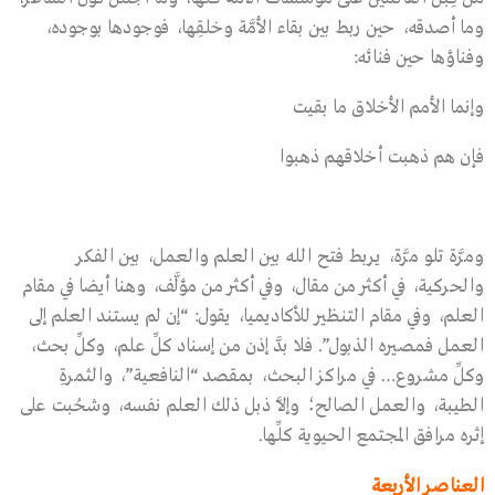
وما أصدقه، حين ربط بين بقاء الأمَّة وخلقِها، فوجودها بوجوده،
وفناؤها حين فنائه:
وإنما الأمم الأخلاق ما بقيت
فإن هم ذهبت أخلاقهم ذهبوا
ومرَّة تلو مرَّة، يربط فتح الله بين العلم والعمل، بين الفكر
والحركية، في أكثر من مقال، وفي أكثر من مؤلَّف، وهنا أيضا في مقام
العلم، وفي مقام التنظير للأكاديميا، يقول: “إن لم يستند العلم إلى
العمل فمصيره الذبول”. فلا بدَّ إذن من إسناد كلِّ علم، وكلِّ بحث،
وكلِّ مشروع… في مراكز البحث، بمقصد “النافعية”، والثمرةِ
الطيبة، والعمل الصالح؛ وإلاَّ ذبل ذلك العلم نفسه، وشحُبت على
إثره مرافق المجتمع الحيوية كلِّها.
العناصر الأربعة