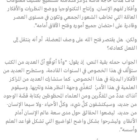
“كانت هناك حاجةٌ ماسَّة لمراكز متكاملة تستطيع تصنيف معلومات
وأفكار لفهم الإنسان، وإنتاج التكنولوجيا ووضع النظريات والأفكار
العامَّة التي تخاطب الشعور الجمعي وتكون في مستوى العصر
وقادرة على احتضان جميع أموره وفتح الآفاق أمامه”.
ولكن، هل يقتصر فتح الله على وصف المعضلة، أم أنه ينتقل إلى
الفعل كعادته؟
الجواب حمله بقية النص، إذ يقول: “وأنا أتوقَّع أنَّ العديد من الكتب
ستؤلَّف في هذا الخصوص في السنوات القادمة، وستطرح العديد من
الأفكار البديلة في هذا الخصوص، كما ستشارك العديد من المراكز
العلمية في هذا الأمر؛ لتغذِّي وجهة النظر هذه وتثريها. وسيقوم
آنذاك عددٌ من المفكِّرين ومن العلماء المحظوظين بكتابة قصَّة الوجود
من جديد، وسيكتشفون كلَّ شيء، وكلَّ الأحياء -ولا سيما الإنسان-
من جديد، ليضعوا الحقائق حول مدى سعة عالم الإنسان أمام
الأنظار، وليشرحوا بشكل واضح المواضيع التي تشكل قواعد العلم
وأسسه”.