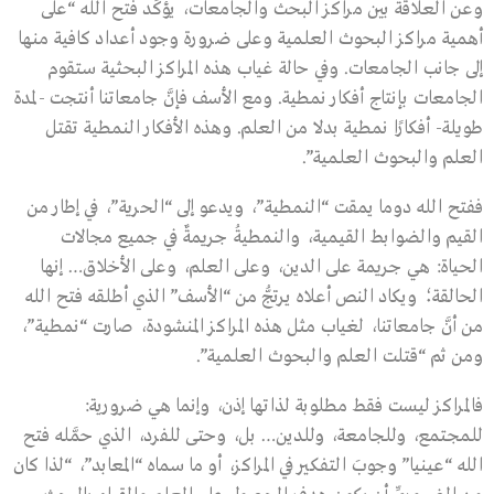
وعن العلاقة بين مراكز البحث والجامعات، يؤكِّد فتح الله “على
أهمية مراكز البحوث العلمية وعلى ضرورة وجود أعداد كافية منها
إلى جانب الجامعات. وفي حالة غياب هذه المراكز البحثية ستقوم
الجامعات بإنتاج أفكار نمطية. ومع الأسف فإنَّ جامعاتنا أنتجت -لمدة
طويلة- أفكارًا نمطية بدلا من العلم. وهذه الأفكار النمطية تقتل
العلم والبحوث العلمية”.
ففتح الله دوما يمقت “النمطية”، ويدعو إلى “الحرية”، في إطار من
القيم والضوابط القيمية، والنمطيةُ جريمةٌ في جميع مجالات
الحياة: هي جريمة على الدين، وعلى العلم، وعلى الأخلاق… إنها
الحالقة؛ ويكاد النص أعلاه يرتجُّ من “الأسف” الذي أطلقه فتح الله
من أنَّ جامعاتنا، لغياب مثل هذه المراكز المنشودة، صارت “نمطية”،
ومن ثم “قتلت العلم والبحوث العلمية”.
فالمراكز ليست فقط مطلوبة لذاتها إذن، وإنما هي ضرورية:
للمجتمع، وللجامعة، وللدين… بل، وحتى للفرد، الذي حمَّله فتح
الله “عينيا” وجوبَ التفكير في المراكز، أو ما سماه “المعابد”، “لذا كان