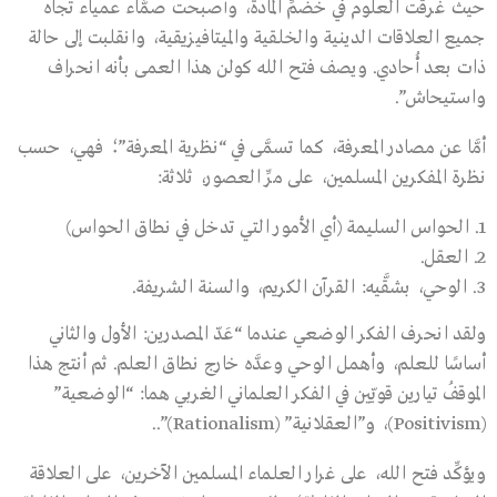
حيث غرقت العلوم في خضمِّ المادة، وأصبحت صمَّاء عمياء تجاه
جميع العلاقات الدينية والخلقية والميتافيزيقية، وانقلبت إلى حالة
ذات بعد أُحادي. ويصف فتح الله كولن هذا العمى بأنه انحراف
واستيحاش”.
أمَّا عن مصادر المعرفة، كما تسمَّى في “نظرية المعرفة”؛ فهي، حسب
نظرة المفكرين المسلمين، على مرِّ العصور، ثلاثة:
الحواس السليمة (أي الأمور التي تدخل في نطاق الحواس)
العقل.
الوحي، بشقَّيه: القرآن الكريم، والسنة الشريفة.
ولقد انحرف الفكر الوضعي عندما “عَدّ المصدرين: الأول والثاني
أساسًا للعلم، وأهمل الوحي وعدَّه خارج نطاق العلم. ثم أنتج هذا
الموقفُ تيارين قويّين في الفكر العلماني الغربي هما: “الوضعية”
(Positivism)، و”العقلانية” (Rationalism)”..
ويؤكِّد فتح الله، على غرار العلماء المسلمين الآخرين، على العلاقة