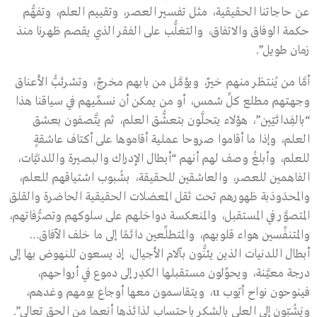
عن حاجاتنا الحقيقية، مثل تفسير العصر، وتقييم العلم، وتفهُّم
حكمة الوفاق والاتفاق، والتغلُّب على الفقر الذي يقصم ظهرنا منذ
زمان طويل”.
أمَّا من يُنتظر منهم خيرٌ، ويؤمَّل من بابهم مخرجٌ، وتشرئبُّ الأعناق
وجهتهم مطلع كلِّ شمس، أو من يمكن أن نسمِّيهم في سياقنا هذا
“بالفِدائيّين”، هؤلاء يتحلَّون بتعشُّق العلم، ثم يتَّصفون بعشق
العلم، وإذا ما أقاموا صروحا عملية أقاموها على أكتاف عاشقةٍ
للعلم، وأبلغُ وصف لهم أنهم “أبطال الإدراك والبصيرة واللدنيَّات،
الفاهمين للعصر، والعاشقين للحقيقة، بشُبوب اشتياقهم للعلم،
والمحدَودَبة ظهورهم تحت ثقل المعضلات الحقيقية الحاضرة والقلق
المتصوَّر في المستقبل، والمنعكسة دواخلهم على سلوكهم وتصرُّفاتهم،
والمتنفِّسين هواء قلوبهم، والمتطلِّعين دائمًا إلى ما خلف الآفاق…
أبطال اللدنيات الذين يئنُّون بآلام الأجيال، إذ يسعون للنهوض بها إلى
درجة معيَّنة، ويحوِّلون مستقبلها الكدِر إلى دموع في أرواحهم،
فينوحون نواح أيّوب u، ويتقاسمون معها أوجاع يومهم وغدهم،
ويَشُبّون إلى العلى بالشكر باحتساب لذائذها أنعما من الحق تعالى”.