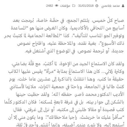
محمد باباعمي
31/01/2018
مؤلفات
2482
صباح كلِّ خميس، يلتئم الجمع، في حصَّة خاصة، بُرمجت بعد
أسابيع من التحاقي بالأكاديميا، وكان الغرض منها هو “المساعدة
وتوفير الجو المناسب للتأليف”، كذا “المطالعة الجماعية لما كتبتُ بحر
ذلك الأسبوع”، بغية نقده، والملاحظة عليه، واقتراح نصوص
جديدة، أو ترجمة نصوص، في الموضوع الذي أشتغل فيه.
ولقد كان الاستماع الجيد من الإخوة، لما أكتبُ، مع قلَّة بضاعتي،
وكثرة زلاتي… كان هذا الاستماعُ بمثابة “مرآة” يقيس عليها الكاتب
حقيقةَ ما كتب، وهنا انتقلتُ بالذاكرة إلى عشرين عاما خلت، يوم
كنتُ طالبا في الجامعة، وباحثا في جمعية التراث، ملازما لأستاذي
الأديب الدكتور محمد ناصر، حفظه الله؛ ولقد حظيت حينها
بالسَّكن إلى جوار بيته، بل في غرفة تابعةٍ لمسكنه؛ فكان الدكتور كلَّما
كتب قصيدة أو مقالا طلبني إلى مكتبه، أو نزل إلى غرفتي، فقال:
“سأقرأ عليك ما خربشتُ، راجيا ملاحظاتك”؛ وما يكون مني إلا أن
أستمع إليه، ولا شيء عندي أضيفه، وإنما أنتشي وأجد فيَّ ثقة،