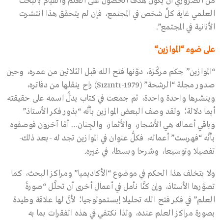
من الضروريِّ أن يكون هدف الحصول على العلم والقيام بالبحث
العلمي غاية كلِّ شخص في المجتمع، فإن لم يتحقق هذا انتشرت
الأنانية في المجتمع”.
على ضوء
“
الموازين
“
“الموازين” حِكم مركَّزة، دوَّنها فتح الله قبل الثلاثين من عمره، وحين
صدور مجلة “الرشحة” (Sızıntı-1979) راح ينقلها من دفاتره،
وينشرها واحدة واحدة، ثم جمعت في كتاب يدلُّ اسمه على حقيقته
أيما دلالة؛ ولقد وصف البعض الموازين بأنَّه “بذور فكر الأستاذ”
وباقي أعماله هي الأشجار، والأثمار، والجِنان… أمَّا آخرون فوصفوه
بأنَّه “فهرست” أعماله، فكلُّ عنوان في الموازين تجد له -بعد ذلك-
تفصيلا وتوسيعا، وشرحا وبسطا، في غيره.
ولا يتخلف هذا الحكم في موضوع “الأكاديميا” ومراكز البحث، كما
تصوَّرها الأستاذ، وإن كنَّا نأمل في أعمال أخرى أن تحلَّل “صورةُ
العلم” في فكر فتح الله تحليلا إبستمولوجيا؛ لأنَّ لها علاقة وطيدة
بصورة مراكز العلم عنده، ولذا نكتفي في هذه الفقرات بما به