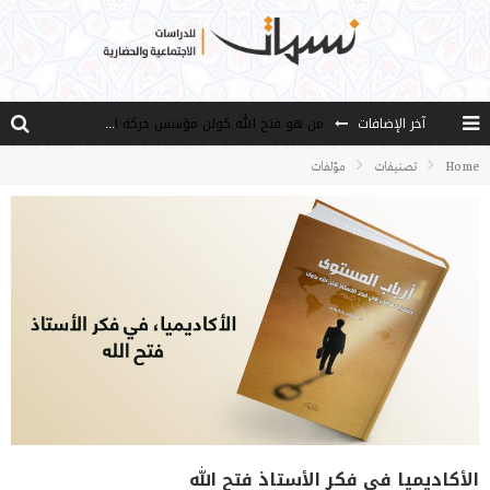
آخر الإضافات
من هو فتح الله كولن مؤسس حركة الخدمة؟
كيف نصل إلى أفق إنسان “هل من مزيد”؟
Home
تصنيفات
مؤلفات
الأستاذ عالما عارفا حكيما
مصادر العلم وسببه
النـزعة التجديدية عند الأستاذ فتح الله كولن
الأكاديميا في فكر الأستاذ فتح الله