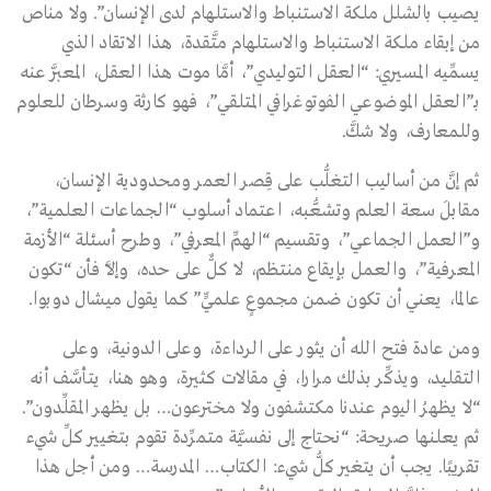
يصيب بالشلل ملكة الاستنباط والاستلهام لدى الإنسان”. ولا مناص
من إبقاء ملكة الاستنباط والاستلهام متَّقدة، هذا الاتقاد الذي
يسمِّيه المسيري: “العقل التوليدي”، أمَّا موت هذا العقل، المعبَّر عنه
بـ”العقل الموضوعي الفوتوغرافي المتلقي”، فهو كارثة وسرطان للعلوم
وللمعارف، ولا شكَّ.
ثم إنَّ من أساليب التغلُّب على قِصر العمر ومحدودية الإنسان،
مقابلَ سعة العلم وتشعُّبه، اعتماد أسلوب “الجماعات العلمية”،
و”العمل الجماعي”، وتقسيم “الهمِّ المعرفي”، وطرح أسئلة “الأزمة
المعرفية”، والعمل بإيقاع منتظم، لا كلٌّ على حده، وإلاَّ فأن “تكون
عالما، يعني أن تكون ضمن مجموعٍ علميٍّ” كما يقول ميشال دوبوا.
ومن عادة فتح الله أن يثور على الرداءة، وعلى الدونية، وعلى
التقليد، ويذكِّر بذلك مرارا، في مقالات كثيرة، وهو هنا، يتأسَّف أنه
“لا يظهرُ اليوم عندنا مكتشفون ولا مخترعون… بل يظهر المقلِّدون”.
ثم يعلنها صريحة: “نحتاج إلى نفسيَّة متمرِّدة تقوم بتغيير كلِّ شيء
تقريبًا. يجب أن يتغير كلُّ شيء: الكتاب… المدرسة… ومن أجل هذا