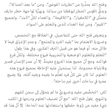
وفتح الله يحذِّرنا من “نظريات الفوضى”، ومن “ما بعد الحداثة”،
ويدقُّ ناقوس الخطر ليوقظنا من سباتنا، ويهزَّنا لمواجهة خطر جارف،
متمثِّل في “اللاّمعْيار”، و”اللاّقيمة”، والعداء لكلِّ “ثابت”، ولجميع
“القيم”، ومن ثمة العداء للدين وللعلم على السواء.
ويتعرض فتح الله حتى للتفاصيل، في العلاقة مع التخصص،
وضرورة الاهتمام بما “يفيد الفرد والمجتمع”، وعدم الإغراق فيما لا
طائل منه، أو فيما هو من قبيل الترف الفكري، وفي هذا يقول:
“للعلم وللعلوم الوضعية والتجريبية فروع مختلفة، ولكلِّ فرع
فوائده. ومع أنَّ جميع هذه الفروع مفيدةٌ، إلاَّ أن عمرَ الإنسان قصير
وقابلياته محدودة، لذا يستحيل عليه الإحاطة بجميع فروع هذه
العلوم. لذا كان على كلِّ فرد تعلُّم ما يفيده ويفيد أمَّته، ولا يضيع
عمره في ساحات أخرى غير ساحته”.
لكن، التخصُّص مفيد وضروريٌّ ما لم يتحوَّل إلى سجن للفهم
والمنهج، يقول فتح الله: “مع أنَّ تصنيف العلوم ودرجها في الكتب
شيءٌ مفيد من زاوية حفظها واستعادتها عند الحاجة؛ إلاَّ أنَّ هذا قد