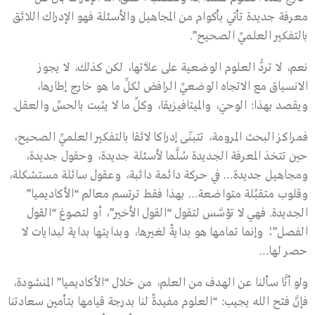
معرفة جديدة تأتي بأكوام من المجاهيل والأسئلة فهو الإدراك اللائق
بالتفكير العلميِّ الصحيح”.
نعم، لا تردُّ العلوم الوضعية على علاَّتها، لكن كذلك، لا يجوز
الانسياق مع الاتجاه الوضعيِّ الرافض لكلِّ ما هو خارج إطارها،
ويقصد بهذا: الوحيَ، والميتافيزيقا، وكلِّ ما لا يثبت بالحسِّ والعقل.
فمراكز البحث المرومة، تتبنّى إدراكا لائقا بالتفكير العلميِّ الصحيح،
حين تتخذ المعرفة الجديدة سُلَّما لأسئلة جديدة، وحقول جديدة،
ومجاهيل جديدة… في حركة دائمة دائبة، وعقول سائلة مستشكلة،
وقلوب متقبِّلة متواضعة… بهذا فقط ترتسم معالم “الأكاديميا”
الجديدة. فهي لا تؤسَّس لتقول “القول الأخير”، أو لتصوغ “القول
الفصل”؛ وإنما تمامها هو بدايةٌ لغيرها، وبدايتها بداية لبدايات لا
حصر لها…
ولو أنَّا سألنا عن الهدف من العلم، من خلال “الأكاديميا” المنشودة،
فإنَّ فتح الله يجيب: “العلوم مفيدةٌ لنا بدرجة قيامها بتأمين سعادتنا