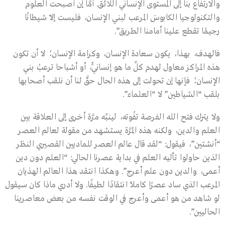
والارتفاع بنا إلى المستوى الإنساني اللائق. أمَّا إن أصبحت العلوم
والتكنولوجيا الكابوسَ المرعب لبني الإنسان، فليست إلاّ شيطانًا
رجيمًا تقطع علينا أمامنا الطريق”.
فالهدف، بهذا، يكون سعادة الإنسان، وكرامة الإنسان؛ لا أن تكون
هذه المراكز معاول لهدم كلِّ ما هو إنسانيٌّ، أو أشباحا ترعبُ بني
الإنسان؛ فإنها إن تحولت إلى هذه الحال حقَّ لنا أن نلقب أصحابها
بلقب “الشياطين” لا “العلماء”.
ولا يترك فتح الله الفرصة تفُوته، لينبِّه مرَّة أخرى إلى العلاقة بين
العلم والدين، ولكنه هذه المرَّة يستشهد من مقولة لعالم العصر
“أنشتين”، فيقول: “لقد قال عالم العصر للماديين القصيري النظر
الذين حاولوا تأليه العلم في بداية عصرنا الحالي: “العلم دون دين
أعمى، والدين دون علم أعرج”. وهكذا انتقد هذا العالم الهذيان
المرعب الذي ساد عصرًا كاملاً انتقادًا لطيفًا. ولا أدري ماذا كان سيقول
لو شاهد من هو أعمى وأعرج في الوقت نفسه من بعض معاصرينا
الحاليين”.