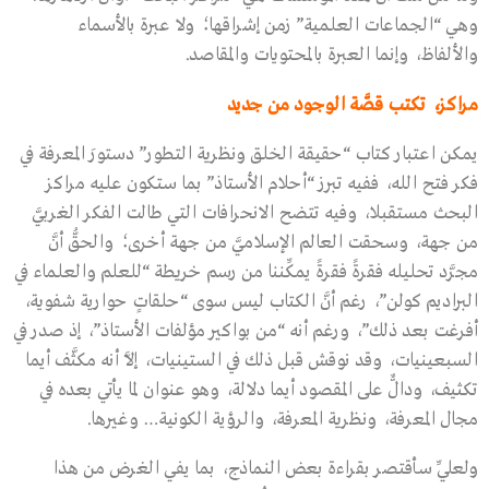
وهي “الجماعات العلمية” زمن إشراقها؛ ولا عبرة بالأسماء
والألفاظ، وإنما العبرة بالمحتويات والمقاصد.
مراكز، تكتب قصَّة الوجود من جديد
يمكن اعتبار كتاب “حقيقة الخلق ونظرية التطور” دستورَ المعرفة في
فكر فتح الله، ففيه تبرز “أحلام الأستاذ” بما ستكون عليه مراكز
البحث مستقبلا، وفيه تتضح الانحرافات التي طالت الفكر الغربيَّ
من جهة، وسحقت العالم الإسلاميَّ من جهة أخرى؛ والحقُّ أنَّ
مجرَّد تحليله فقرةً فقرةً يمكِّننا من رسم خريطة “للعلم والعلماء في
البراديم كولن”، رغم أنَّ الكتاب ليس سوى “حلقاتٍ حوارية شفوية،
أفرغت بعد ذلك”، ورغم أنه “من بواكير مؤلفات الأستاذ”، إذ صدر في
السبعينيات، وقد نوقش قبل ذلك في الستينيات، إلاَّ أنه مكثَّف أيما
تكثيف، ودالٌّ على المقصود أيما دلالة، وهو عنوان لما يأتي بعده في
مجال المعرفة، ونظرية المعرفة، والرؤية الكونية… وغيرها.
ولعلِّي سأقتصر بقراءة بعض النماذج، بما يفي الغرض من هذا