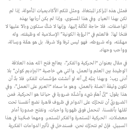
فمثل هذه المراكز المبتغاة، ومثل تلكم الأكاديميات المأمولة، إذا لم
تكن بهذا العيار، وفي هذا المستوى، وإذا لم يكن أربابها بهذه
المواصفات، فلا حاجة للأمَّة إليها، وإنها لا شكَّ ستكون وبالاً عليها لا
فتحًا لها؛ فالعلم في “الرؤية الكونية” الإسلامية له وظيفته، وله
مهمَّته، وله شروطه، فهو ليس ترفا ولا شرفا، بل هو همَّة ورسالة،
وواجب وجهاد.
في مقال بعنوان “الحركية والفكر”، يعالج فتح الله هذه العلاقة
الوطيدة بين العلم والعمل، والتي هي خاصية “البراديم كولن” بلا
أدنى ريب؛ وبهذا ينبِّه إلى أنه لو أنشئت مؤسَّسات للفكر، فلا بدَّ أن
تكون وثيقةَ الصلة بالعمل، وهو ما سماه “العزم على العمل”، وفي
هذا يقول: “إنَّ أهمَّ شيء وأشدَّه ضرورة في حياتنا هو الحركية. فمن
الضروريِّ أن نتحرَّك على الدوام في ظروف قاهرة نضع أنفسنا تحت
ثقلها بأنفسنا، لنحمل فوق ظهورنا واجبات، ونفتح صدورنا أمام
معضلات، الحركية المستمرة والفكر المستمر، ومهما ضحَّينا في هذا
السبيل، فإنْ لم نتحرَّك نحن، فسندخل في تأثير الدوامات الفكرية