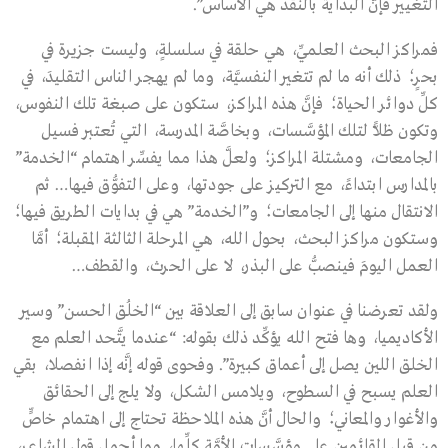
التغيير فإنَّ البداية بالنقد هي الأساس”.
فمراكز البحث العلميِّ، هي حلقة في سلسلةٍ، وليست جزيرة في
بحرٍ؛ ذلك أنه ما لم تتغير النفسيَّة، وما لم يهجر الناس التقليدَ، في
كلِّ دوائر الحياة؛ فإنَّ هذه المراكز، ستكون على صبغة تلك النفوس،
وتكون ظلاًّ لتلك المؤسَّسات، وبخاصَّة المدرسة، التي تُعتبر فسيل
الجامعات، ومشتلة المراكز؛ ولعلَّ هذا مما يفسِّر اهتمام “الخدمة”
بالمدارس ابتداءً، مع التركيز على جودتها، وعلى التفوُّق فيها… ثم
الانتقال منها إلى الجامعات؛ و”الخدمة” هي في بدايات الطريق فيها؛
وستكون مراكز البحث، بحول الله، هي المرحلة الثالثة المقبلة؛ أمَّا
العمل اليومَ فينصبُّ على البذر، لا على الحرث، والقطف…
ولقد تعرضنا في عنوان سابق إلى العلاقة بين “الخلُق الحسن” وسير
الأكاديميا، وها فتح الله يؤكِّد ذلك بقوله: “عندما يتَّحد العلم مع
الخلق اللين يصل إلى أعماق كبيرة”. وفحوى قوله إنَّه إذا انفصلا، بقي
العلم يسبح في السطوح، ويلامس الشكل، ولا يلج إلى الحقائق
والأغوار والمعاني؛ والحال أنَّ هذه الملاحظة تحتاج إلى اهتمام خاصٍّ
من قِبل القائمين على مؤسَّسات الأمَّة كلِّها، وما أجمل قول الشاعر،