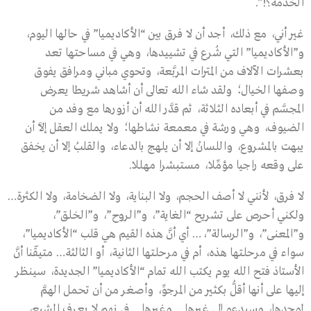
الخدمة؟!”.
غير أني، مع ذلك، أجد أن لا فرق بين “الأكاديميا” في حالها اليوم،
و”الأكاديميا” التي شُرع في تشييدها، وهي في مساحتها تعد
بعشرات الآلاف من المترات المربَّعة، وتحوي مباني ومرافق يفوق
وصفها الخيال؛ ولقد شاء الله تعالى أن أشاهد شريطا يعرض
المجسَّم في أبعاده الثلاثة، ثم قدَّر الله أن أزورها مع وفد من
الضيوف، وهي ورشة في معمعة نشاطها؛ ولا يملك العقل إلاَّ أن
يبهت بالمشروع، واللسانُ إلا أن يلهج بالدعاء، والقلبُ إلا أن يخفق
على وقعه راجيا مؤمِّلا، مستبشرا مهللا.
لا فرق، لأنني لا أصف الحجم، ولا البناية، ولا الضخامة، ولا الكثرة…
ولكني أحرص على تشريح “الغاية”، و”الروح”، و”الخلق”،
و”المعنى”، و”الرسالة”،… أي أنَّ هذه القيم هي قلب “الأكاديميا”،
سواء في مرحلتها هذه، أم في مرحلتها الثانية، أو الثالثة… متيقّنا أنَّ
الأستاذ فتح الله يوم يكتب الله تمام “الأكاديميا” الجديدة، سينظر
إليها على أنها أقلُّ بكثير من المرجوِّ، وأصغر من أن تحمل الهمَّ
لوحدها، وسيدعو إلى غيرها… وغيرها… في نهم لا يعرف الشبع،