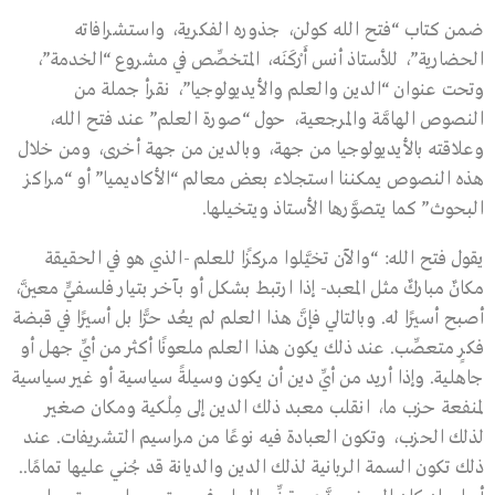
ضمن كتاب “فتح الله كولن، جذوره الفكرية، واستشرافاته
الحضارية”، للأستاذ أنس أَرْكَنَه، المتخصِّص في مشروع “الخدمة”،
وتحت عنوان “الدين والعلم والأيديولوجيا”، نقرأ جملة من
النصوص الهامَّة والمرجعية، حول “صورة العلم” عند فتح الله،
وعلاقته بالأيديولوجيا من جهة، وبالدين من جهة أخرى، ومن خلال
هذه النصوص يمكننا استجلاء بعض معالم “الأكاديميا” أو “مراكز
البحوث” كما يتصوَّرها الأستاذ ويتخيلها.
يقول فتح الله: “والآن تخيَّلوا مركزًا للعلم -الذي هو في الحقيقة
مكانٌ مباركٌ مثل المعبد- إذا ارتبط بشكل أو بآخر بتيار فلسفيٍّ معيَّن،
أصبح أسيرًا له. وبالتالي فإنَّ هذا العلم لم يعُد حرًّا بل أسيرًا في قبضة
فكرٍ متعصِّب. عند ذلك يكون هذا العلم ملعونًا أكثر من أيِّ جهل أو
جاهلية. وإذا أريد من أيِّ دين أن يكون وسيلةً سياسية أو غير سياسية
لمنفعة حزب ما، انقلب معبد ذلك الدين إلى مِلْكية ومكان صغير
لذلك الحزب، وتكون العبادة فيه نوعًا من مراسيم التشريفات. عند
ذلك تكون السمة الربانية لذلك الدين والديانة قد جُني عليها تمامًا..