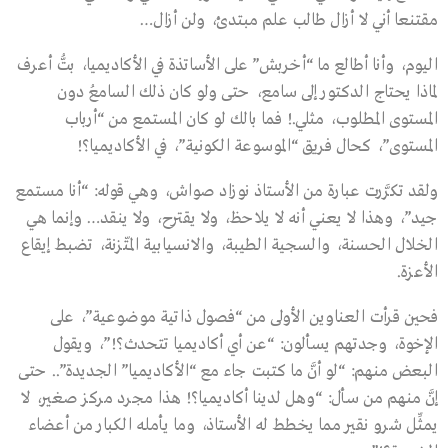
مقتنعا أني لا أزال طالب علم مبتدئ، ولن أزال…
اليوم، وأنا أطالع ما “أخربش” على الأساتذة في الأكاديميا، بتُّ أعرف
لماذا يحتاج الدكتور إلى سامع، حتى ولو كان ذلك السامعُ دون
المستوى المطلوب، مثلي.! فما بالك لو كان المستمع من “أرباب
المستوى”، كحال فريق “الموسوعة الكونية”، في الأكاديميا؟!
ولقد تكرَّرت عبارة من الأستاذ نوزاد صواش، وهي قوله: “أنا مستمع
جيد”، وهذا لا يعني أنه لا يلاحظ، ولا يقترح، ولا ينقد… وإنما هي
الخلال الحسنة، والسجية الطيبة، والانسيابية المتّزنة، تضبط إيقاع
الأعزة.
فحين قرأت العناوين الأولى من “فصول ذاتية موضوعية”، على
الإخوة، وجدتهم يسألون: “عن أي أكاديميا تتحدث؟!”، ويقول
البعض منهم: “لو أنَّ ما كتبت جاء مع “الأكاديميا” الجديدة”.. حتى
إنَّ منهم من سأل: “وهل لدينا أكاديميا؟! هذا مجرد مركز صغير، لا
يمثِّل شرو نقير مما يخطط له الأستاذ، وما يأمله الكبار من أعضاء