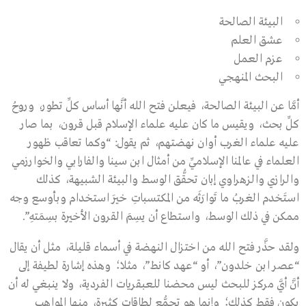
البيئة الصالحة
عشق العلم
عزم العمل
البحث المنهجي
أمَّا عن البيئة الصالحة، فيعلن فتح الله أنَّها أساس كلِّ تطور، وروحُ
كلِّ بحث، ويقيس ما كان عليه علماء الإسلام قبل قرون، بما صار
عليه علماء الغرب أوان نهضتهم، ثم يقول: “وكما تعاقب ظهور
العلماء في عالمنا الإسلاميِّ من أمثال ابن سينا والفارابي والخوارزمي
والرازي والزهراوي إبان تحقُّق الوسط والبيئة الشبيهة، كذلك
استَخدم الغربُ ما تَوارَثَه من المكتسباتِ خيرَ استخدام وبأوسع وجه
ممكن في ذلك الوسط، واستطاع أن يسِمَ القرون الأخيرة بسِمَتهِ”.
ولقد حذَّر فتح الله من اختزال النهضة في أسماء قليلة، مثل أن يقال
“عصر ابن خلدون”، أو “عهد كانط”، مثلا؛ وهذه إشارة لطيفة إلى
أنَّ أيَّ مركز للبحث ليس محضنا للعبقريات الفردية، ولا ينبغي له أن
يكون فقط كذلك؛ وإنما هو تجمُّع لطاقات كثيرة، منها المواهب