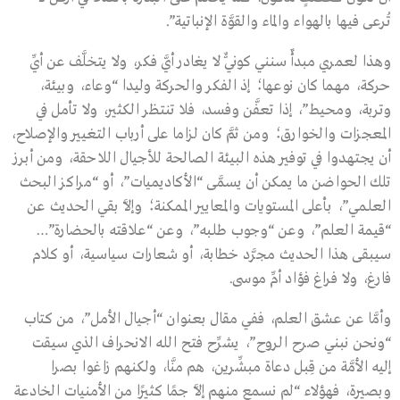
تُرعى فيها بالهواء والماء والقوَّة الإنباتية”.
وهذا لعمري مبدأٌ سنني كونيٌّ لا يغادر أيَّ فكر، ولا يتخلَّف عن أيِّ
حركة، مهما كان نوعها؛ إذ الفكر والحركة وليدا “وعاء، وبيئة،
وتربة، ومحيط”، إذا تعفَّن وفسد، فلا تنتظر الكثير، ولا تأمل في
المعجزات والخوارق؛ ومن ثمَّ كان لزاما على أرباب التغيير والإصلاح،
أن يجتهدوا في توفير هذه البيئة الصالحة للأجيال اللاحقة، ومن أبرز
تلك الحواضن ما يمكن أن يسمَّى “الأكاديميات”، أو “مراكز البحث
العلمي”، بأعلى المستويات والمعايير الممكنة؛ وإلاَّ بقي الحديث عن
“قيمة العلم”، وعن “وجوب طلبه”، وعن “علاقته بالحضارة”…
سيبقى هذا الحديث مجرَّد خطابة، أو شعارات سياسية، أو كلام
فارغ، ولا فراغ فؤاد أمِّ موسى.
وأمَّا عن عشق العلم، ففي مقال بعنوان “أجيال الأمل”، من كتاب
“ونحن نبني صرح الروح”، يشرِّح فتح الله الانحراف الذي سيقت
إليه الأمَّة من قِبل دعاة مبشِّرين، هم منَّا، ولكنهم زاغوا بصرا
وبصيرة، فهؤلاء “لم نسمع منهم إلاَّ جمًا كثيرًا من الأمنيات الخادعة