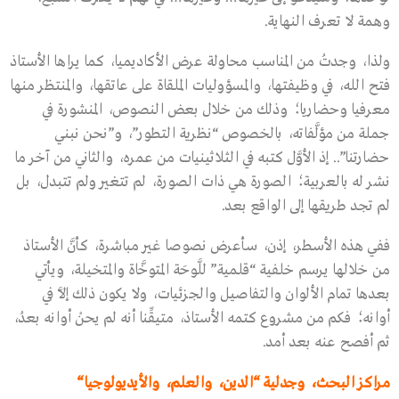
وهمة لا تعرف النهاية.
ولذا، وجدتُ من المناسب محاولة عرض الأكاديميا، كما يراها الأستاذ
فتح الله، في وظيفتها، والمسؤوليات الملقاة على عاتقها، والمنتظر منها
معرفيا وحضاريا؛ وذلك من خلال بعض النصوص، المنشورة في
جملة من مؤلَّفاته، بالخصوص “نظرية التطور”، و”نحن نبني
حضارتنا”.. إذ الأوَّل كتبه في الثلاثينيات من عمره، والثاني من آخر ما
نشر له بالعربية؛ الصورة هي ذات الصورة، لم تتغير ولم تتبدل، بل
لم تجد طريقها إلى الواقع بعد.
ففي هذه الأسطر، إذن، سأعرض نصوصا غير مباشرة، كأنَّ الأستاذ
من خلالها يرسم خلفية “قلمية” للَّوحَة المتوخَّاة والمتخيلة، ويأتي
بعدها تمام الألوان والتفاصيل والجزئيات، ولا يكون ذلك إلاَّ في
أوانه؛ فكم من مشروع كتمه الأستاذ، متيقِّنا أنه لم يحنْ أوانه بعدُ،
ثم أفصح عنه بعد أمد.
مراكز البحث، وجدلية
“
الدين، والعلم، والأيديولوجيا
“