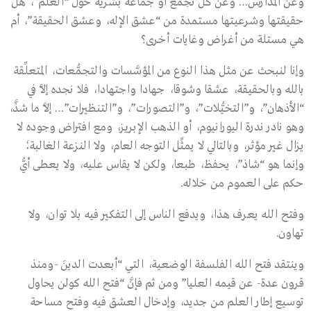
وعن المدارس… وعن كلِّ تجمع أو جماعة بشرية حول “العلم”، هل
حقيقتها وشرعيتها مستمدة من “عشق الإله، وعشق الحقيقة”، أم
هي مستلة من أغراض وغايات أخرى؟
وإنا لنبحث عن مثل هذا النوع من المؤسَّسات والتجمُّعات، المتعلِّقة
بالله وبالحقيقة، عشقا وشوقا، جهادا واجتهادا، فلا نجده إلاَّ في
“الأذهان”، و”التخيُّلات”، و”التصورات”، و”التنظيرات”… إلاَّ ما شذَّ،
وهو نادر ندرة اليورانيوم، أو الذهب الإبريز، ومع افتراض وجوده لا
يزال غير مؤثر، وبالتالي لا يمثِّل التوجه العام، ولا النزعة الغالبة؛
وإنما هو “شاذ”، يحفظ، طبعا، ولكن لا يقاس عليه، ولا يعطى أيُّ
حكم على العموم من خلاله.
وفتح الله يعرف هذا، ويدفع الناس إلى التفكير فيه بلا توان، ولا
تهاون.
وينتقد فتح الله الفلسفة الوضعية، التي “أبعدت الدينَ -ومنذ
قرون عدة- عن قيمه العليا” ومن ثم فإنَّ “فتح الله كولن يحاول
توسيع إطار العلم من جديد، وإدخال العشق فيه وفتح مساحة