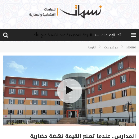
النـزعة التجديدية عند الأستاذ فتح الله كولن
آخر الإضافات
من هو فتح الله كولن مؤسس حركة الخدمة؟
Home
موضوعات
التربية
كيف نصل إلى أفق إنسان “هل من مزيد”؟
الأستاذ عالما عارفا حكيما
مصادر العلم وسببه
المدارس.. عندما تصنع القيمة نهضة حضارية