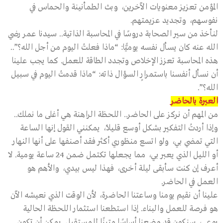
المؤمن تعزيز معنويات الآخرين، وبث الطمأنينة والحماس في
نفوسهم، وتجديد عزيمتهم.
لنأخذ من سير الصحابة دروسًا في المحاسبة الذاتية.. سيدنا عمر رضي
الله عنه كان يسأل نفسه يوميًّا: “ماذا فعلتُ اليوم من أجل الله؟”..
هذه المحاسبة تعزز الإخلاص وتجدد الطاقة للعمل. كما يجب علينا
أن نسأل أنفسنا باستمرارٍ السؤال ذاته: “ماذا قدمتُ اليوم في سبيل
الله؟”.
العبرة بالحاضر
من المهم أن نركز على الحاضر.. اللحظة الراهنة هي أغلى ما نملك..
وإذا أردتُ التفكير بشكل أوسع قليلاً، يمكنني القول إنها الساعة
التي تمضي بي، ولو اتسع منظوري أكثر فقد أصنفها على أنها النهار
أو الليل الذي يعبر بي، مما يجعلها تكتمل ضمن 24 ساعة يومية. لا
أعرف إن كنت سأبقى ليلة أخرى، فهذا ليس بيدي، والأهم هو
العمل في الحاضر.
علينا أن نقيم يومنا وساعتنا الحاضرة، لأن الوقت الذي نعيشه الآن
هو فرصة للعمل والبناء. إذا استطعنا استثمار اللحظة الحالية
بوعي، سنكون قد وضعنا أساسًا متينًا للمستقبل. يمكن أن تكون