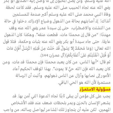
الله عليه وسلم، ولن يصل المحبُّون إلى ما وصل إليه الصديق أبو بكر
رضي الله عنه تجاه الحبيب صلى الله عليه وسلم.. فقد كانت لحظة
وفاة النبي محمد صلى الله عليه وسلم أكبر صدمة للمسلمين
آنذاك؛ إذ أصابتهم بحالة من الذهول وضياع الإدراك. دخلوا في حالة
من التشتت والاضطراب، حتى إن سيدنا عمر رضي الله عنه وقف
مهددًا: “من قال إن محمدًا مات، قطعت عنقه”. وهكذا كان الذهول
عارمًا، حتى جاء سيدنا أبو بكر رضي الله عنه بثبات وحكمة، فتلا قول
الله تعالى: (وَمَا مُحَمَّدٌ إِلَّا رَسُولٌ قَدْ خَلَتْ مِنْ قَبْلِهِ الرُّسُلُ أَفَإِنْ مَاتَ
أَوْ قُتِلَ انْقَلَبْتُمْ عَلَى أَعْقَابِكُمْ)(آل عمران:144).
ثم قال: “أيها الناس، من كان يعبد محمدًا فإن محمدًا قد مات، ومن
كان يعبد الله فإن الله حيٌّ لا يموت”. بهذا الموقف الحكيم أعاد
الأمور إلى نصابها وأزال عن الناس ذهولهم، وأثبت أن الرسالة
مستمرة لأن الله هو الحي الباقي.
مسؤولية الاستمرار
يجب على كل مؤمن أن يبقى ثابتًا تجاه الدعوة التي آمن بها. قد
يشعر الإنسان بالحزن ويمر بلحظات ضعف عند فقد الأشخاص
المهمين، لكن عليه أن يتجاوز تلك المشاعر ليواصل رسالته. من واجب