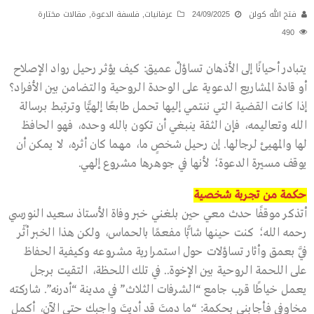
فتح الله كولن
24/09/2025
عرفانيات
,
فلسفة الدعوة
,
مقالات مختارة
490
يتبادر أحيانًا إلى الأذهان تساؤلٌ عميق: كيف يؤثر رحيل رواد الإصلاح
أو قادة المشاريع الدعوية على الوحدة الروحية والتضامن بين الأفراد؟
إذا كانت القضية التي ننتمي إليها تحمل طابعًا إلهيًّا وترتبط برسالة
الله وتعاليمه، فإن الثقة ينبغي أن تكون بالله وحده، فهو الحافظ
لها والمهيئ لرجالها. إن رحيل شخصٍ ما، مهما كان أثره، لا يمكن أن
يوقف مسيرة الدعوة؛ لأنها في جوهرها مشروع إلهي.
حكمة من تجربة شخصية
أتذكر موقفًا حدث معي حين بلغني خبر وفاة الأستاذ سعيد النورسي
رحمه الله؛ كنت حينها شابًّا مفعمًا بالحماس، ولكن هذا الخبر أثّر
فيَّ بعمق وأثار تساؤلات حول استمرارية مشروعه وكيفية الحفاظ
على اللحمة الروحية بين الإخوة.. في تلك اللحظة، التقيت برجل
يعمل خياطًا قرب جامع “الشرفات الثلاث” في مدينة “أدرنه”. شاركته
مخاوفي فأجابني بحكمة: “ما دمتَ قد أديتَ واجبك حتى الآن، أكمل