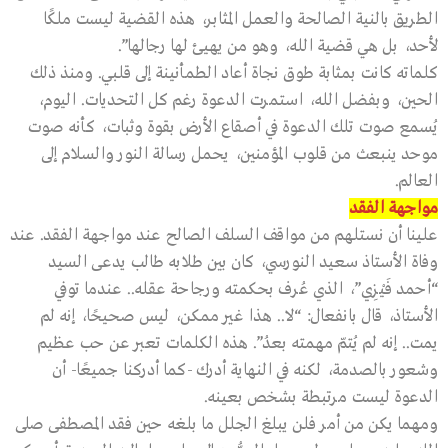
الطريق بالنية الصالحة والعمل المثابر، هذه القضية ليست ملكًا
لأحد، بل هي قضية الله، وهو من يهيئ لها رجالها”.
كلماته كانت بمثابة طوق نجاة أعاد الطمأنينة إلى قلبي. ومنذ ذلك
الحين، وبفضل الله، استمرت الدعوة رغم كل التحديات. اليوم،
يُسمع صوت تلك الدعوة في أصقاع الأرض بقوة وثبات، كأنه صوت
موحد ينبعث من قلوب المؤمنين، يحمل رسالة النور والسلام إلى
العالم.
مواجهة الفقد
علينا أن نستلهم من مواقف السلف الصالح عند مواجهة الفقد. عند
وفاة الأستاذ سعيد النورسي، كان بين طلابه طالب يدعى السيد
“أحمد فَيْزِي”، الذي عُرف بحكمته ورجاحة عقله.. عندما توفي
الأستاذ، قال بانفعال: “لا.. هذا غير ممكن، ليس صحيحًا، إنه لم
يمت.. إنه لم يُتمّ مهمته بعدُ”. هذه الكلمات تعبر عن حب عظيم
وشعور بالصدمة، لكنه في النهاية أدرك -كما أدركنا جميعًا- أن
الدعوة ليست مرتبطة بشخص بعينه.
ومهما يكن من أمر فلن يبلغ الجلل ما بلغه حين فقد المصطفى صلى