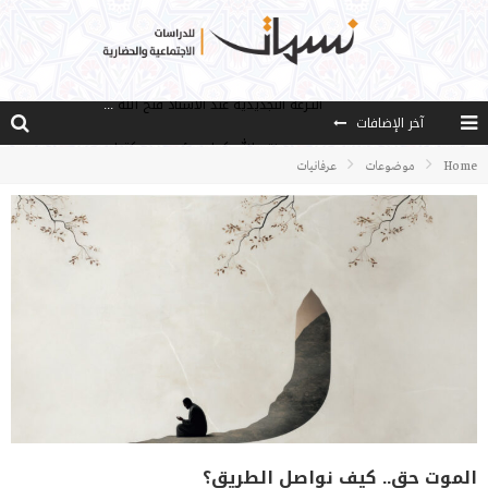
آخر الإضافات
من هو فتح الله كولن مؤسس حركة الخدمة؟
كيف نصل إلى أفق إنسان “هل من مزيد”؟
Home
موضوعات
عرفانيات
الأستاذ عالما عارفا حكيما
مصادر العلم وسببه
النـزعة التجديدية عند الأستاذ فتح الله كولن
الموت حق.. كيف نواصل الطريق؟