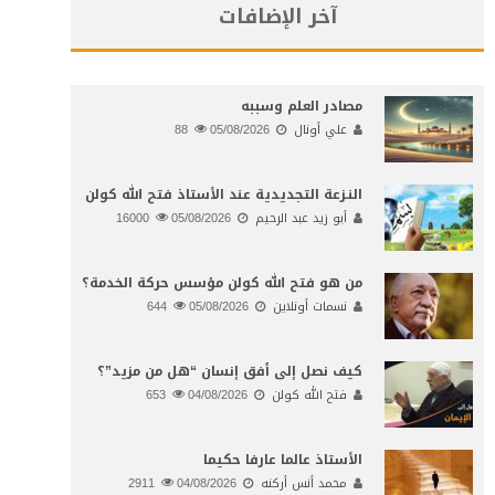
آخر الإضافات
مصادر العلم وسببه
علي أونال
05/08/2026
88
النـزعة التجديدية عند الأستاذ فتح الله كولن
أبو زيد عبد الرحيم
05/08/2026
16000
من هو فتح الله كولن مؤسس حركة الخدمة؟
نسمات أونلاين
05/08/2026
644
كيف نصل إلى أفق إنسان “هل من مزيد”؟
فتح الله كولن
04/08/2026
653
الأستاذ عالما عارفا حكيما
محمد أنس أركنه
04/08/2026
2911