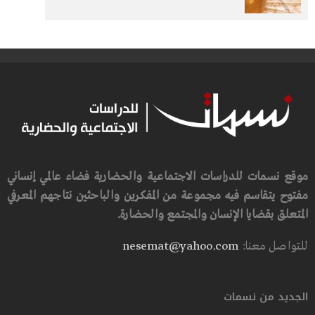
موقع نسمات للدراسات الاجتماعية والحضارية فضاء عالمي إنساني
مفتوح يتقاسم فيه مجموعة من المفكرين والباحثين نتاجهم المعرفي
المتعلق بقضايا الإنسان والمجتمع والحضارة.
للتواصل معنا:
nesemat@yahoo.com
الجديد من نسمات