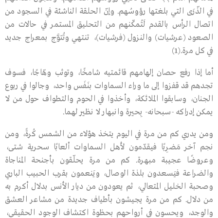
في الذّرَى التي بلغتها رؤوسُهم. وإنّ الحلقة الناشئة في السجود من
اتصال الرأس بالقدم لَتُمكّنهم من التحليق المستمر في حالات من
الصعود (عرشيات) والنزول (فرشيات)، تنتهي وتُتوَّج بمعراج جديد
في كل مرة.(1)
أما إذا رفع حصان إلهامهم قائمتيه شامخًا، وتوثب وهّاجًا، فسوف
تجدهم قد قفزوا إلى ما وراء السماوات بنَفَس واحد، وجالوا في ربوع
الجنان، وسابقوا الملائكة، وأخذوا في الحوم والتطواف حول من لا
يمكن إدراكه -سبحانه- بِحيرة وانبهار لا نظير لهما.
ومن يدري كم من مرة في اليوم يتخذ هؤلاء من الشمس كُرةً، ومن
نجم آخر مَضرِبًا فيقدّمون لأهل السماوات ألعابًا سحرية شتى،
وعروضًا عجيبة مبهرة. كم من مرة يحلّقون بأجنحة المناجاة
والضراعة فيَسعدون بلذة الوصال، ويَنعمون بقرب الحبيب الباري
وصحبة الخليل المتعالي، ثم يعودون من ديار الأنس بدلال أكرم به
من دلال. كم من مرة يجيشون بأطياف جديدة من مشاعر العشق
والوجد، ويحسون في أرواحهم بحظوة اكتشاف الوجود الحقيقي،