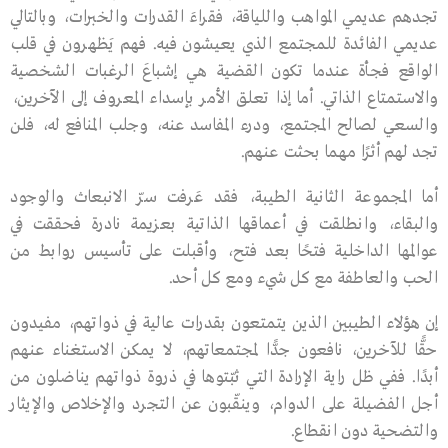
تجدهم عديمي المواهب واللياقة، فقراءَ القدرات والخبرات، وبالتالي
عديمي الفائدة للمجتمع الذي يعيشون فيه. فهم يَظهرون في قلب
الواقع فجأة عندما تكون القضية هي إشباعَ الرغبات الشخصية
والاستمتاع الذاتي. أما إذا تعلق الأمر بإسداء المعروف إلى الآخرين،
والسعي لصالح المجتمع، ودرء المفاسد عنه، وجلب المنافع له، فلن
تجد لهم أثرًا مهما بحثت عنهم.
أما المجموعة الثانية الطيبة، فقد عَرفت سرّ الانبعاث والوجود
والبقاء، وانطلقت في أعماقها الذاتية بعزيمة نادرة فحققت في
عوالمها الداخلية فتحًا بعد فتح، وأقبلت على تأسيس روابط من
الحب والعاطفة مع كل شيء ومع كل أحد.
إن هؤلاء الطيبين الذين يتمتعون بقدرات عالية في ذواتهم، مفيدون
حقًّا للآخرين، نافعون جدًّا لمجتمعاتهم، لا يمكن الاستغناء عنهم
أبدًا. ففي ظل راية الإرادة التي ثبّتوها في ذروة ذواتهم يناضلون من
أجل الفضيلة على الدوام، وينقّبون عن التجرد والإخلاص والإيثار
والتضحية دون انقطاع.