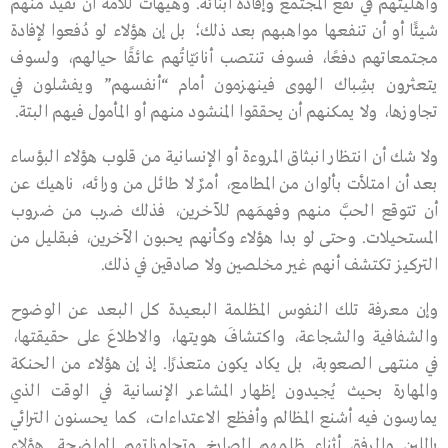
وأهليتهم في نفع المجتمع وإفادة أبنائه. وهيهات للأمة أن تفيد منهم
شيئًا أو أن تنفعها مواهبهم بعد ذلك؛ بل إن هؤلاء لو دُفعوا لإفادة
مجتمعاتهم دفعًا، فسوف تنتصب أنانيّاتُهم عائقًا حيالهم، ولسوف
يتعثرون بشِباك الهوى فينهزمون أمام “أنفسهم” ويفشلون في
تجاوزها، ولا يمكنهم أن يحققوا المنشود منهم أو المأمول فيهم البتة.
ولا شك أن انتظار انبثاق المروءة أو الإنسانية من قلوب هؤلاء البؤساء
بعد أن امتلأت بألوان من المطامع، أمرٌ لا طائل من ورائه، ناهيك عن
أن تتوقع الحبَّ منهم وفهمَهم للآخرين، فذلك ضرب من ضروب
المستحيلات. وحتى لو بدا هؤلاء وكأنهم يحبون الآخرين، فبقليل من
التركيز تكتشف أنهم غير مخلصين ولا صادقين في ذلك.
وإن معرفة تلك النفوس المظلمة البعيدة كل البعد عن الوضوح
والشفافية والشجاعة، واكتشافَ هويتها، والاطلاعَ على حقيقتها،
في منتهى الصعوبة، بل يكاد يكون متعذرًا. إذ إن هؤلاء من الحنكة
والمهارة بحيث يُجيدون إظهار المشاعر الإنسانية في الوقت الذي
يمارسون فيه أشنع المظالم وأفظع الاعتداءات، كما يحسنون الترائي
باللين والرفق أثناء ظلمهم الصارخ وتجاوزاتهم الواضحة. هؤلاء