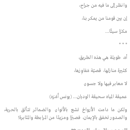
وانظر إلى ما فيه من جراح،
إن بين قومنا من يمكر بنا،
مكرًا سيئًا…
* * *
أه، طويلة هي هذه الطريق،
كثيرة منازلها، قصيّة مَفاوِزها،
لا معابر فيها ولا جسور،
عميقة المياه سحيقة الوديان… (يونس أَمْرَه)
ولكن ما دامت الأرواحُ تشع بالأنوار، والضمائر تتألق بالحرية،
والصدور تخفق بالإيمان، فصبرًا ومزيدًا من المرابطة والمثابرة!