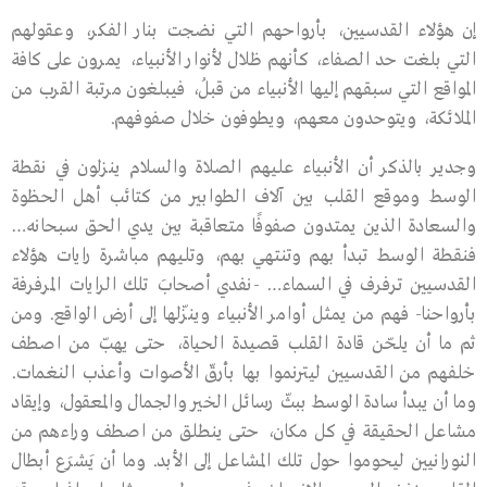
إن هؤلاء القدسيين، بأرواحهم التي نضجت بنار الفكر، وعقولهم
التي بلغت حد الصفاء، كأنهم ظلال لأنوار الأنبياء، يمرون على كافة
المواقع التي سبقهم إليها الأنبياء من قبلُ، فيبلغون مرتبة القرب من
الملائكة، ويتوحدون معهم، ويطوفون خلال صفوفهم.
وجدير بالذكر أن الأنبياء عليهم الصلاة والسلام ينزلون في نقطة
الوسط وموقع القلب بين آلاف الطوابير من كتائب أهل الحظوة
والسعادة الذين يمتدون صفوفًا متعاقبة بين يدي الحق سبحانه…
فنقطة الوسط تبدأ بهم وتنتهي بهم، وتليهم مباشرة رايات هؤلاء
القدسيين ترفرف في السماء… -نفدي أصحابَ تلك الرايات المرفرفة
بأرواحنا- فهم من يمثل أوامر الأنبياء وينزّلها إلى أرض الواقع. ومن
ثم ما أن يلحّن قادة القلب قصيدة الحياة، حتى يهبّ من اصطف
خلفهم من القدسيين ليترنموا بها بأرقّ الأصوات وأعذب النغمات.
وما أن يبدأ سادة الوسط ببثّ رسائل الخير والجمال والمعقول، وإيقاد
مشاعل الحقيقة في كل مكان، حتى ينطلق من اصطف وراءهم من
النورانيين ليحوموا حول تلك المشاعل إلى الأبد. وما أن يَشرَع أبطال