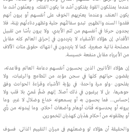
عندما يمتلكون القوة يفتكون أشد ما يكون الفتك، ويعنُفون أشد ما
يكون العنف. وعندما يعتريهم الخوف على أنفسهم أو يرون أنهم
فقدوا السند والظهير، تبدو سفالتُهم جلية وتظهر دناءتُهم بيّنة، فلا
يجدون حرجًا في أنفسهم من لثم الأيدي، ولا يرون بأسًا من تقبيل
الأقدام. إن هؤلاء الأشقياء لا يترددون في إحراق العالم كله مقابل
مصلحة ذاتية صغيرة، كما لا يترددون في انتهاك حقوق مئات الآلاف
من الأبرياء مقابل منفعة خسيسة.
إن هؤلاء الأنانيين الذين يحسبون أنفسهم دعامة العالم وقاعدته،
يقضون حياتهم كلها في سجن مؤبد من المطامع والرغبات، ولا
يفلحون -ولو مرة واحدة- في رؤية الأشياء وقراءة الحوادث وفق
جوهرها، بل لا يرغبون في ذلك أصلاً. إنهم صُمٌّ عُميٌ بلا قلب ولا
إحساس… فما يحسون به أو يسمعونه خداع وضلال لا غير، وما
يرونه أو يحدسونه فُتات أوهام وأضغاث أحلام، وما يُبدونه من رأي
أو يطلقونه من أحكام هَذَيان كهذيان المخمورين.
والحقيقة أن هؤلاء لو وضعتَهم في ميزان التقييم الذاتي، فسوف