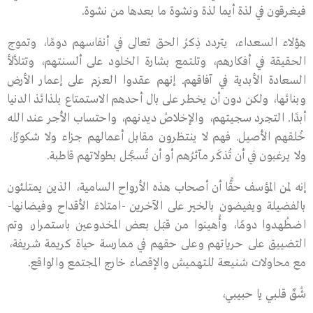
فيغرقون في لذة أيما لذة ونشوة ما بعدها من نشوة.
هؤلاء السعداء، يتردد ذِكرُ الحق تعالى في أنفاسهم دومًا، وتموج
الحقيقة في أفكارهم، وتلتمع بشارة الخلود على ألسنتهم، وتتلألأ
السعادة الأبدية في آفاقهم. إنهم عقدوا العزم على إعمار الأرض
وبنائها، ولكن دون أن يخطر على بال أحدهم الاستمتاع بلذائذ الدنيا
أبدًا. التجرد سجيتهم، والإخلاصُ ديدنهم، واحتساب الأجر عند الله
خُلقهم الأصيل. فهم لا ينتظرون مقابل أعمالهم جزاء ولا شكورًا،
ولا يرغبون في أن تُذكَر مآثرُهم أو أن تُسجَّل بطولاتهم قاطبة.
إنه لمن المؤسف حقًّا أن أصحاب هذه الأرواح السامية، الذين يمتلئون
بالفضيلة ويفيضون بالخير على الآخرين -امتلاءَ الأقداح وفيضانها-
اضطُهدوا دومًا، وأُهينوا من قبَل بعض المخدوعين باستمرار، وتم
التضييق على حرياتهم وعلى حقهم في ممارسة حياة كريمة شريفة،
مع محاولات شنيعة للتهميش والإقصاء خارج المجتمع والواقع.
شُقّ قلبي يا حبيبي،