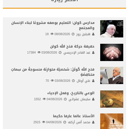
مدارس كولن: التعليم بوصفه مشروعًا لبناء الإنسان
والمجتمع
هيلين روز
08/08/2026
18
حقيقة حركة فتح الله كولن
عبد القادر الإدريسي
03/08/2026
17384
فتح الله كُولَنْ: شخصيّة متوازِنَة منسوجةٌ من سِماتٍ
متناقِضَةٍ
علي أونال
03/08/2026
70
الوعي بالتاريخ، وفعل الإحياء
سليمان عشراتي
04/08/2026
1552
الأستاذ عالما عارفا حكيما
محمد أنس أركنه
04/08/2026
2915