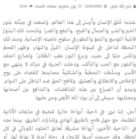
فتح الله كولن
21/02/2023
رؤى حضارية
,
مقالات الأستاذ
2114
عندما خُلق الإنسان وأُرسل إلى هذا العالم، وُضعت في جِبلّته بذور
الخير والشر، والجمال والقبح، والنفع والضر؛ ومُنحت تلك البذورُ
قابليةَ التوسع والنموّ والتطور في سفوح ماهيته الإنسانية. ومنذ تلك
اللحظة تَداخل -في كينونة الإنسان- الليلُ والنهار، وظهر الفحمُ
والماس جنبًا إلى جنب، وبزغ النور عقب الظلام؛ وتَصارَع الحقد
والنفور مع الحب والتآلف، ودخلت الحرية في عراك لا ينتهي مع
الأسر، وسلّطت النمطيةُ والشكليةُ مصايدها للقضاء على روح
الإخلاص والانطلاق والعشق، وكافح الحق ضد الباطل على الدوام.
ويبدو أن الصراع بين هذه المتناقضات، والتدافع بين أصحابها
وممثليها، سيبقى إلى أن يرث الله الأرض ومن عليها.
أجل، إننا نرى -في ناحية- أرواحًا حائرة تتخبط في متاهات الأنانية
المظلمة، مع جهل فادح بالطريق الهادي وإشارات الطريق، بينما نجد
في -الناحية الأخرى- أرواحًا مشرقة تُعانق الخلود الماورائي في كل
لحظة، وقد حسمت أمرها للإبحار في رحلة أبدية لا نهاية لها، أو