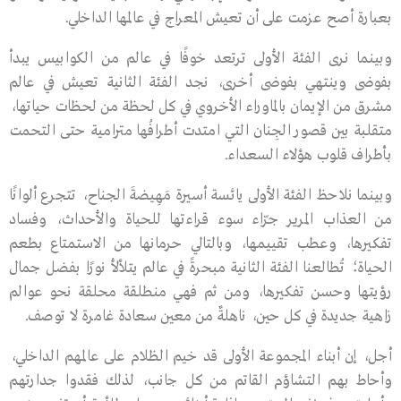
بعبارة أصح عزمت على أن تعيش المعراج في عالمها الداخلي.
وبينما نرى الفئة الأولى ترتعد خوفًا في عالم من الكوابيس يبدأ
بفوضى وينتهي بفوضى أخرى، نجد الفئة الثانية تعيش في عالم
مشرق من الإيمان بالماوراء الأخروي في كل لحظة من لحظات حياتها،
متقلبة بين قصور الجِنان التي امتدت أطرافُها مترامية حتى التحمت
بأطراف قلوب هؤلاء السعداء.
وبينما نلاحظ الفئة الأولى يائسة أسيرة مَهِيضةَ الجناح، تتجرع ألوانًا
من العذاب المرير جرّاء سوء قراءتها للحياة والأحداث، وفساد
تفكيرها، وعطب تقييمها، وبالتالي حرمانها من الاستمتاع بطعم
الحياة؛ تُطالعنا الفئة الثانية مبحرةً في عالم يتلألأ نورًا بفضل جمال
رؤيتها وحسن تفكيرها، ومن ثم فهي منطلقة محلقة نحو عوالم
زاهية جديدة في كل حين، ناهلةٌ من معين سعادة غامرة لا توصف.
أجل، إن أبناء المجموعة الأولى قد خيم الظلام على عالمهم الداخلي،
وأحاط بهم التشاؤم القاتم من كل جانب، لذلك فقدوا جدارتهم