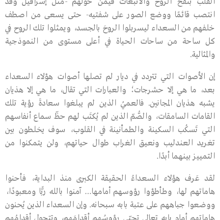
القلب بنفخ الروح والانبعاث فيمن حولهم -مثل إسرافيل وقد
انتصب قائمًا ووضع الصور على شفتيه- حتى يسعى من اصطف
خلفهم من السعداء ليسربلوا الروحَ بالجسد، ويمثلوا تلك الروح في
كل ساحة من ساحات الحياة في أعلى مستوى من النموذجية
والمثالية.
إن الأصوات التي تتردد في ديار لم تصلها أصوات هؤلاء السعداء
بعد، ما هي إلا حشرجات؛ والعبارات التي تقال، ما هي إلا هذيان
يشبه هذيان المجانين. فالعميُ الذين لم يبلغوا سعادةَ رؤية تلك
القامات السامقات، والصُّمّ الذين لم يُكتَب لهم حظّ سماع أنفاسهم
التي تَسكُب السكينة والطمأنينة في القلوب، سوف يخلطون بين
تغريد العندليب ونعيق الغراب طوال حياتهم، ولن يتمكنوا من
التمييز بينهما أبدًا.
لقد عَرف هؤلاء السعداءُ الحقيقة الكبرى منذ البداية، فأحنوا
هاماتهم لها، وطأطؤوا رؤوسهم أمامها… آمنوا بالله ربًّا ومعبودًا،
ووضعوا جباههم على عتبة بابه سبحانه. وإن السعداء الذين يُحنون
هاماتهم أمام بابه تعالى تحيّي رؤوسُهم أقدامَهم، وتتجول أقدامُهم