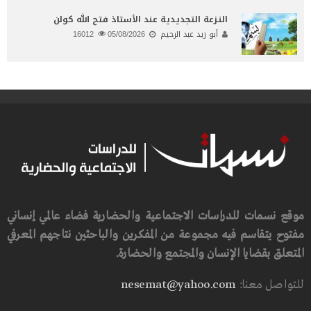
النـزعة التجديدية عند الأستاذ فتح الله كولن
أبو زيد عبد الرحيم
05/08/2026
16012
موقع نسمات للدراسات الاجتماعية والحضارية فضاء عالمي إنساني
مفتوح يتقاسم فيه مجموعة من المفكرين والباحثين نتاجهم المعرفي
المتعلق بقضايا الإنسان والمجتمع والحضارة.
للتواصل معنا:
nesemat@yahoo.com