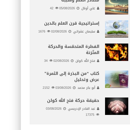
مصادر العلم وسببه
علي أونال
05/08/2026
42
إستراتيجية قرن العلم بالدين
سليمان عشراتي
02/08/2026
1676
الفطرة المتحمّسة والحركة
المتّزنة
فتح الله كولن
02/08/2026
34
كتاب “من البذرة إلى الثمرة”
عرض وتحليل
أبو بكر محمد
03/08/2026
2152
حقيقة حركة فتح الله كولن
عبد القادر الإدريسي
03/08/2026
17375