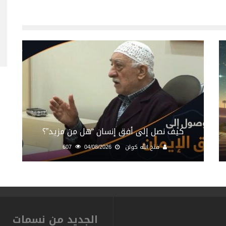
كيف نصل إلى أفق إنسان “هل من مزيد”؟
فتح الله كولن
04/08/2026
607
الجديد من نسمات