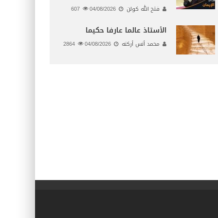
فتح الله كولن
04/08/2026
607
الأستاذ عالما عارفا حكيما
محمد أنس أركنه
04/08/2026
2864