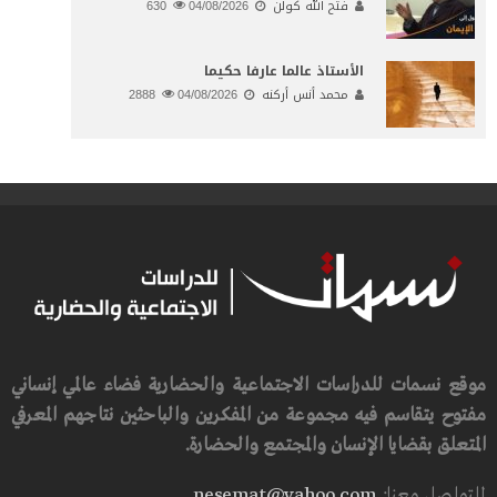
فتح الله كولن
04/08/2026
630
الأستاذ عالما عارفا حكيما
محمد أنس أركنه
04/08/2026
2888
موقع نسمات للدراسات الاجتماعية والحضارية فضاء عالمي إنساني
مفتوح يتقاسم فيه مجموعة من المفكرين والباحثين نتاجهم المعرفي
المتعلق بقضايا الإنسان والمجتمع والحضارة.
للتواصل معنا:
nesemat@yahoo.com