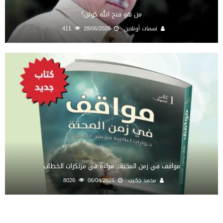
من هو فتح الله كولن؟
نسمات أونلاين
28/06/2026
411
مواقف في زمن المحنة.. قراءة في مرتكزات الخطاب
محمد جكيب
06/04/2026
8026