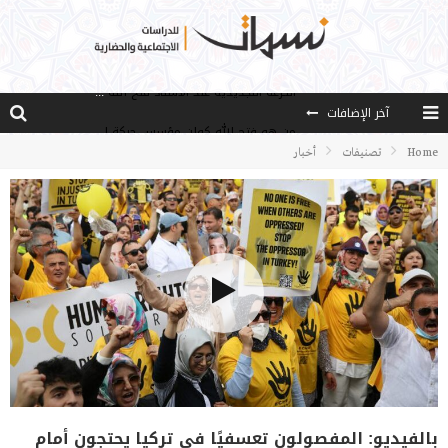
آخر الإضافات
من هو فتح الله كولن مؤسس حركة الخدمة؟
كيف نصل إلى أفق إنسان “هل من مزيد”؟
Home
تصنيفات
أخبار
الأستاذ عالما عارفا حكيما
مصادر العلم وسببه
النـزعة التجديدية عند الأستاذ فتح الله كولن
بالفيديو: المفصولون تعسفيًا في تركيا يحتجون أمام