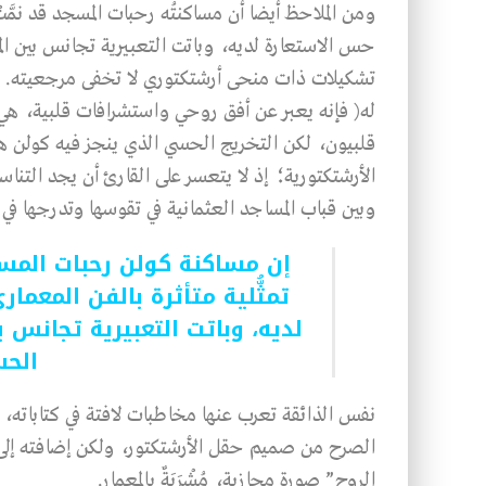
ومن الملاحظ أيضا أن مساكنتُه رحبات المسجد قد نمَّتْ
حس الاستعارة لديه، وباتت التعبيرية تجانس بين ال
تشكيلات ذات منحى أرشتكتوري لا تخفى مرجعيته. فح
له( فإنه يعبر عن أفق روحي واستشرافات قلبية، هي من
قلبيون، لكن التخريج الحسي الذي ينجز فيه كولن ه
الأرشتكتورية؛ إذ لا يتعسر على القارئ أن يجد التناسب
وبين قباب المساجد العثمانية في تقوسها وتدرجها في 
إن مساكنة كولن رحبات المسج
تمثُّلية متأثرة بالفن المعم
لديه، وباتت التعبيرية تجانس ب
الحس
نفس الذائقة تعرب عنها مخاطبات لافتة في كتاباته،
الصرح من صميم حقل الأرشتكتور، ولكن إضافته إل
الروح” صورة مجازية، مُشْرَبَةٌ بالمعمار.