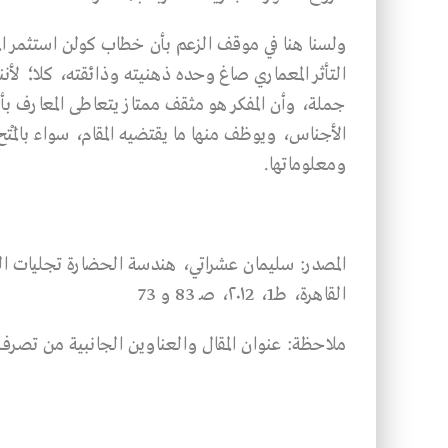
ولسنا هنا في موقف الزعم بأن خطاب كولن استثمر ال
التأثر المعماري صاغ وحده ذهنيته وذائقته، كلا؛ لأن
جملة، وأن المفكر هو مثقف ممتاز يتعاطى المعارف ب
الأجناس، ويوظف منها ما يقتضيه المقام، سواء بالمَت
ومعلوماتها.
المصدر: سليمان عشراتي، هندسة الحضارة تجليات العم
القاهرة، طـ1، ٢٠١2، صـ 83 و 73
ملاحظة: عنوان المقال والعناوين الجانبية من تصرف 