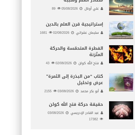
مصادر العلم وسببه
علي أونال
05/08/2026
89
إستراتيجية قرن العلم بالدين
سليمان عشراتي
02/08/2026
1681
الفطرة المتحمّسة والحركة
المتّزنة
فتح الله كولن
02/08/2026
43
كتاب “من البذرة إلى الثمرة”
عرض وتحليل
أبو بكر محمد
03/08/2026
2155
حقيقة حركة فتح الله كولن
عبد القادر الإدريسي
03/08/2026
17382