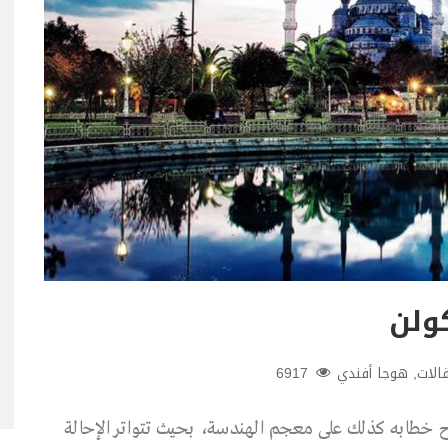
كولن
الات
,
هوجا أفندي
6917
تح خطابه كذلك على معجم الهندسة، بحيث تتواتر الإحالة