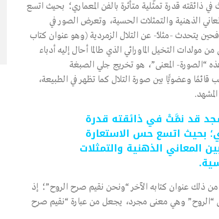
 في ذائقته قدرة تمثُّلية متأثرة بالفن المعماري؛ بحيث اتسع
معاني الذهنية والتمثلات الحسية، وتعرض الصور في
ين يتحدث -مثلاً- عن التلال الزمردية (وهو عنوان كتاب
 مولدات التخيل الماورائي الذي طالما أحال إليه أدباء
ذه “الصورة- المعنى”، هو تخريج جلي الصبغة
 قائمًا وعضويًّا بين صورة التلال كما تظهر في الطبيعة،
المشهد.
د قد نمَّتْ في ذائقته قدرة
اري؛ بحيث اتسع حس الاستعارة
ين المعاني الذهنية والتمثلات
ية.
 من ذلك عنوان كتابه الآخر “ونحن نقيم صرح الروح”؛ إذ
ى “الروح” وهي معنى مجرد، يجعل من عبارة “نقيم صرح