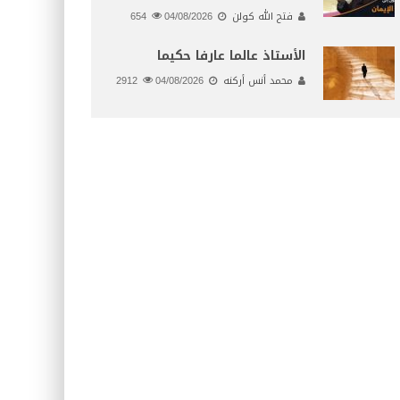
فتح الله كولن
04/08/2026
654
الأستاذ عالما عارفا حكيما
محمد أنس أركنه
04/08/2026
2912