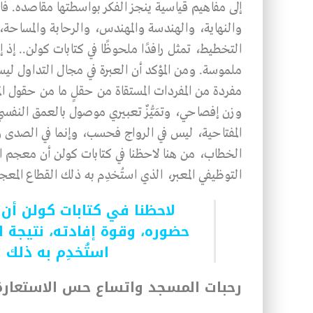
إلى مفاهيم قياسية ينجز الفكر بواسطتها مقاصده. فال
والنهاية، والهندسة والمهندس، والرحابة والمساح
التخطيط، تمثل رافدًا ملحوظًا في كتابات كولن.. إذ 
ملموسة. ومن المؤكد أن العبرة في مجال التداول ليست
مفردة من المفردات المستقاة من حقلٍ ما من حقول المع
وزن إفصاحي، وتمَيُّزٌ تعبيري موصول بالعمق النفسي 
المفتاحية، ليس في الرواج فحسب، وإنما في الصدى
الخطاب، من هنا لاحظنا في كتابات كولن أن معجم 
التوظيفي المعبر، الذي استُخدِم به ذلك القطاع المعج
لاحظنا في كتابات كولن أن
حضوره، وقوة إفادته، نتيجة 
استُخدِم به ذلك 
رحبات المسجد واتساع حس الاستعارة