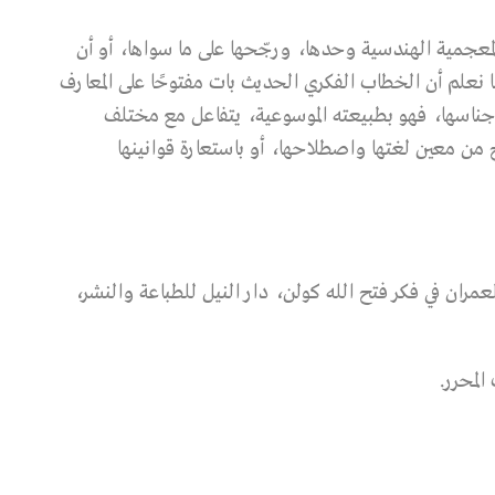
معجمية الهندسية وحدها، ورجّحها على ما سواها، أو أن
نا نعلم أن الخطاب الفكري الحديث بات مفتوحًا على المعارف
أجناسها، فهو بطبيعته الموسوعية، يتفاعل مع مختلف
ْح من معين لغتها واصطلاحها، أو باستعارة قوانينها
ران في فكر فتح الله كولن، دار النيل للطباعة والنشر،
المحرر.