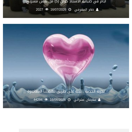
أيام في ضيافة الأستاذ كولن (5) من نفس مشربي
صابر المشرفي
16/07/2026
2027
تجربة الخدمة.. لبنة على طريق نهضتنا المعاصرة
سليمان عشراتي
16/06/2026
44294