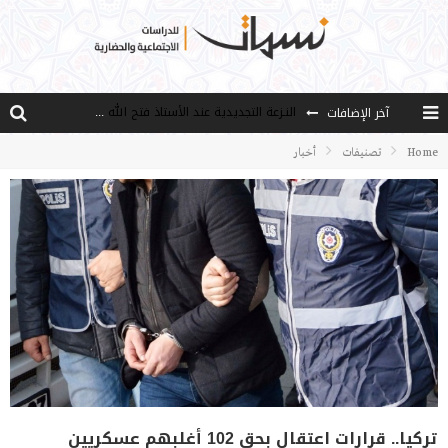
النـزعة التجديدية عند الأستاذ فتح الله كولن
آخر الإضافات
من هو فتح الله كولن مؤسس حركة الخدمة؟
Home
تصنيفات
أخبار
كيف نصل إلى أفق إنسان “هل من مزيد”؟
الأستاذ عالما عارفا حكيما
مصادر العلم وسببه
تركيا.. قرارات اعتقال بحق 102 أغلبهم عسكريين