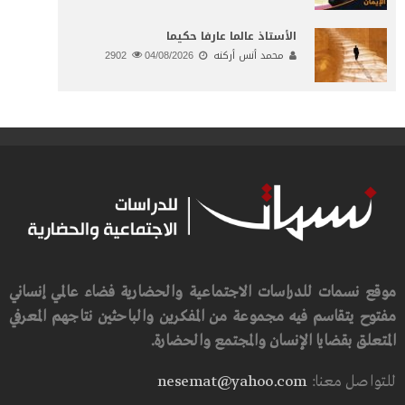
الأستاذ عالما عارفا حكيما
محمد أنس أركنه
04/08/2026
2902
موقع نسمات للدراسات الاجتماعية والحضارية فضاء عالمي إنساني
مفتوح يتقاسم فيه مجموعة من المفكرين والباحثين نتاجهم المعرفي
المتعلق بقضايا الإنسان والمجتمع والحضارة.
للتواصل معنا:
nesemat@yahoo.com