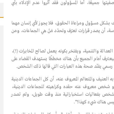
يتها جميعًا، أما المسؤولون فقد آثروا عدم الإدلاء بأي
ف بشكل مسؤول ومراعاة الحقوق، فلا يجوز لأي إنسان مهما
ة، أن يصدر قرارات تعرّف وتحدّد مَنْ هي الجماعات، ومن
عدالة والتنمية، ويفتخر بكونه يعمل لصالح المخابرات (!)،
يعترف أمام الجميع بأن هناك مخططًا يستهدف القضاء على
ح رسمي يفنّد صحة هذه العبارات التي قالها ذلك الشخص.
العنيف والمتعالم المعروف عنه، أن كل الجماعات الدينية
وهو شخص معروف عنه حقده وكراهيته للجماعات الدينية،
شخص بفعاليات استخباراتية منذ وقت طويل، ولم تصدر
ليس هناك شيء كهذا!”.