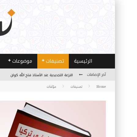
الرئيسية
تصنيفات
موضوعات
آخر الإضافات
من هو فتح الله كولن مؤسس حركة الخدمة؟
Home
تصنيفات
مؤلفات
كيف نصل إلى أفق إنسان “هل من مزيد”؟
الأستاذ عالما عارفا حكيما
مصادر العلم وسببه
النـزعة التجديدية عند الأستاذ فتح الله كولن