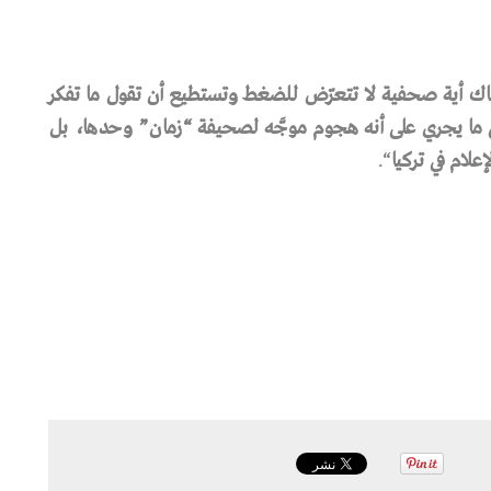
اك
أية
صحفية
لا
تتعرّض
للضغط
وتستطيع
أن
تقول
ما
تفكر
ما
يجري
على
أنه
هجوم
موجَّه
لصحيفة
“
زمان
”
وحدها،
بل
إعلام
في
تركيا
“.