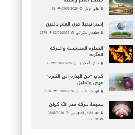
مصادر العلم وسببه
علي أونال
05/08/2026
69
إستراتيجية قرن العلم بالدين
سليمان عشراتي
02/08/2026
1679
الفطرة المتحمّسة والحركة
المتّزنة
فتح الله كولن
02/08/2026
39
كتاب “من البذرة إلى الثمرة”
عرض وتحليل
أبو بكر محمد
03/08/2026
2154
حقيقة حركة فتح الله كولن
عبد القادر الإدريسي
03/08/2026
17378