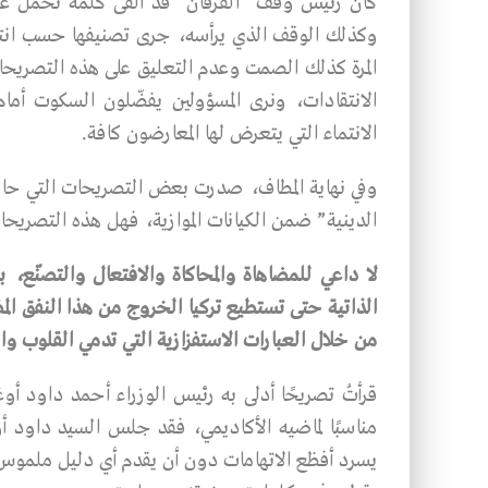
كان رئيس وقف “الفرقان” قد ألقى كلمة تحمل عبا
وكذلك الوقف الذي يرأسه، جرى تصنيفها حسب انت
المرة كذلك الصمت وعدم التعليق على هذه التصريحا
الانتقادات، ونرى المسؤولين يفضّلون السكوت أمام
الانتماء التي يتعرض لها المعارضون كافة.
وفي نهاية المطاف، صدرت بعض التصريحات التي ح
الدينية” ضمن الكيانات الموازية، فهل هذه التصريحات
لا
داعي
للمضاهاة
والمحاكاة
والافتعال
والتصنّع،
ب
الذاتية
حتى
تستطيع
تركيا
الخروج
من
هذا
النفق
الم
من
خلال
العبارات
الاستفزازية
التي
تدمي
القلوب
وا
قرأتُ تصريحًا أدلى به رئيس الوزراء أحمد داود أوغ
مناسبًا لماضيه الأكاديمي، فقد جلس السيد داود أ
يسرد أفظع الاتهامات دون أن يقدم أي دليل ملمو