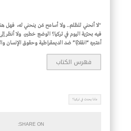
“
لا
أنحني
للظلم
..
ولا
أسامح
مَن
ينحني
له،
فهل
هن
فيه
بحرّية
اليوم
في
تركيا؟
الوضع
خطير،
ولا
أنظر
إلى
أعتبره
“
انقلابًا
”
ضد
الديمقراطية
وحقوق
الإنسان
وال
فهرس الكتاب
ماذا يحدث في تركيا؟
SHARE ON: