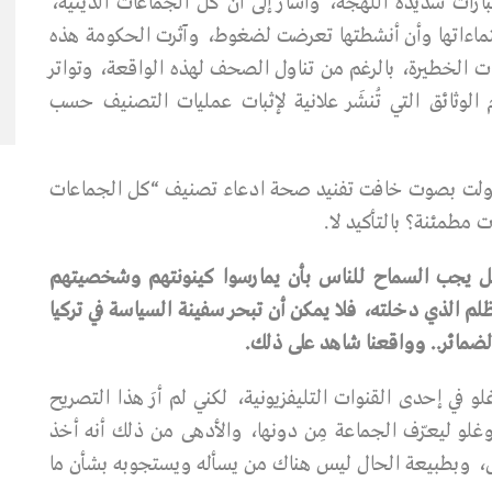
رات شديدة اللهجة، وأشار إلى أن كل الجماعات الدينية،
ماءاتها وأن أنشطتها تعرضت لضغوط، وآثرت الحكومة هذه
ت الخطيرة، بالرغم من تناول الصحف لهذه الواقعة، وتواتر
 الوثائق التي تُنشَر علانية لإثبات عمليات التصنيف حسب
اولت بصوت خافت تفنيد صحة ادعاء تصنيف “كل الجماعات
 مطمئنة؟ بالتأكيد لا.
ل
يجب
السماح
للناس
بأن
يمارسوا
كينونتهم
وشخصيتهم
ظلم
الذي
دخلته،
فلا
يمكن
أن
تبحر
سفينة
السياسة
في
تركيا
لضمائر
..
وواقعنا
شاهد
على
ذلك
.
لو في إحدى القنوات التليفزيونية، لكني لم أرَ هذا التصريح
وغلو ليعرّف الجماعة مِن دونها، والأدهى من ذلك أنه أخذ
س، وبطبيعة الحال ليس هناك من يسأله ويستجوبه بشأن ما