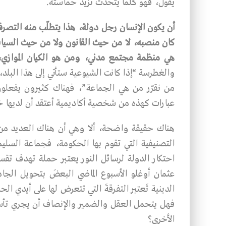
يقول، فهو كلما يتحدث تزيد حماسته.
أن
يكون
الإنسان
رجل
دولة،
هذا
يتطلّب
منه
التصر
كان
منصبه،
لا
من
حيث
القانون
ولا
من
حيث
السيا
هي
منظمة
مجتمع
مدني،
ومن
هو
الكيان
الموازي
والغطرسة “إذا كانت الشيوعية ستأتي إلى هذا البلد
من نقرّر من هي الجماعة”، فهناك كثيرون يفعلو
عبارات كهذه من شخصية أكاديمية أعتقد أن لديها خبر
هناك حقيقة واضحة، ألا وهي أن هناك العديد من ال
التصنيفية التي تقوم بها الحكومة، فجماعة السلي
احتكار الدولة لرسائل النور يعتبر حملة تهدف ت
عثمان أوغلو الأسبوع الماضي البعضَ بتحويل الجا
الدينية تَعتبر التفرقةَ التي تتعرض لها على أيدي ا
فهل يتحمل العقل والضمير والإنصاف أن يجري تأ
الأخرى؟