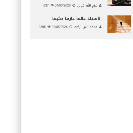
فتح الله كولن
04/08/2026
637
الأستاذ عالما عارفا حكيما
محمد أنس أركنه
04/08/2026
2895