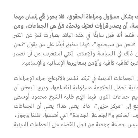
ف
بشكل
مسؤول
ومراعاة
الحقوق،
فلا
يجوز
لأي
إنسان
مهما
سة،
أن
يصدر
قرارات
تعرّف
وتحدّد
مَنْ
هي
الجماعات،
ومن
،
فكما أنه قيل سابقًا في هذه البلاد بعبارات تنمّ عن الكبر
، فنحن من سيجلبها”، فهذا ينطبق أيضًا على من يقول “نحن
ن ذلك في السياسة والإعلام، لكني استغربت من أن تصدر
ة ثقافية كافية وأؤمن بمعاييرها الإنسانية والإسلامية.
جماعات الدينية في تركيا تشعر بالانزعاج جراء الإجراءات
مانية تحمّل الحكومة مسؤولية انقسامها، ويرى البعض أن
قسيم جماعات النور، فيما اتهم طلبة الشيخ محمود أوسطى
مع إلى “مركز حزبي”، ماذا يعني هذا؟ يعني أن الجماعات
لحزب الحاكم و”الجماعة الجديدة” التي أسّسها، ظلمًا وجورًا،
سيس جماعة وهمية من أجل القضاء على الجماعات الدينية