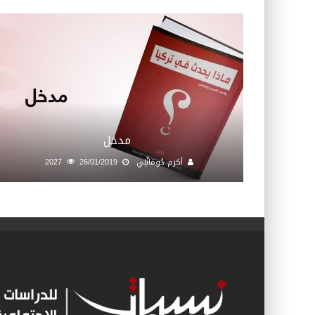
مدخل
أكرم دُومَانْلِي
26/01/2019
2027