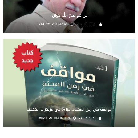
من هو فتح الله كولن؟
نسمات أونلاين
28/06/2026
414
مواقف في زمن المحنة.. قراءة في مرتكزات الخطاب
محمد جكيب
06/04/2026
8029