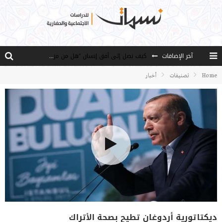
كيف نصل إلى أفق إنسان “هل من مزيد”؟
آخر الإضافات
الأستاذ عالما عارفا حكيما
Home
تصنيفات
أخبار
مصادر العلم وسببه
النـزعة التجديدية عند الأستاذ فتح الله كولن
من هو فتح الله كولن مؤسس حركة الخدمة؟
ديكتاتورية أردوغان تطيح بصحة الأتراك