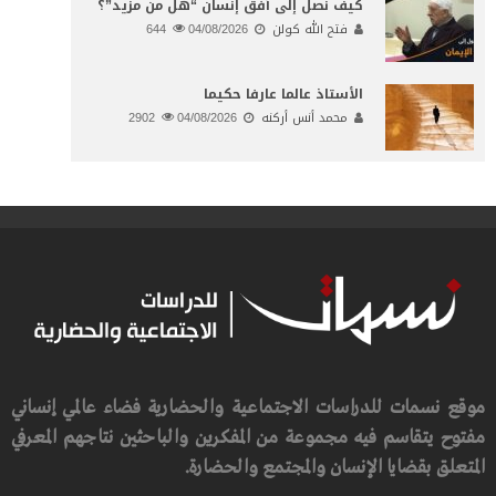
كيف نصل إلى أفق إنسان “هل من مزيد”؟
فتح الله كولن
04/08/2026
644
الأستاذ عالما عارفا حكيما
محمد أنس أركنه
04/08/2026
2902
موقع نسمات للدراسات الاجتماعية والحضارية فضاء عالمي إنساني
مفتوح يتقاسم فيه مجموعة من المفكرين والباحثين نتاجهم المعرفي
المتعلق بقضايا الإنسان والمجتمع والحضارة.