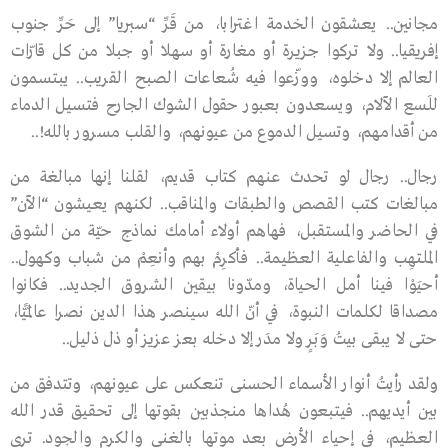
مجانين.. يعشقون الخدمة اغترابا، من قَرِّ “سبريا” إلى حَرِّ جنوب
إفريقيا.. ولا تركوا جزيرة أو مغارة أو سهلا أو جبلا من كل قارّات
العالم إلا دخلوه، ووزّعوا فيه شُعاعات الصبح القريب.. يبتسمون
للَسع الآلام، ويسعدون بعبور حقول الشوك الجارح فتسيل الدماء
من أقدامهم، وتسيل الدموع من عيونهم، والقلب مسرور بالله!..
رجال.. رجال لو تحدث عنهم كتاب قديم، لقلنا إنها مبالغة من
مبالغات كتب القصص والطبقات والمناقب.. لكنهم يعيشون “الآن”
في الحاضر والمستقبل، فهاهم أولاء أمامك نماذج حيّة من الشوق
الملتهِب والفاعلية العظيمة.. فأكرِمْ بهم وأنعِمْ من شباب وكهول..
أحيَوْا فينا أمل الحياة، ومدّونا بيقين الشروق الجديد.. فكانوا
مصداقا لكلمات النبوة، في أنّ الله سينصر هذا الدين نصرا عالَميًّا،
حتى لا يبقى بيتُ وَبَرٍ ولا مدَر إلا دخله بعز عزيز أو ذل ذليل..
ولقد رأيتُ أنوار الأسماء الحسنى تنعكس على عيونهم، وتتدفق من
بين أيديهم.. فيتبعون هُداها منجذبين بقوتها إلى تحقيق قدر الله
العظيم، في إحياء الأرض بعد موتها بالغنى والكرم والجود. ترى