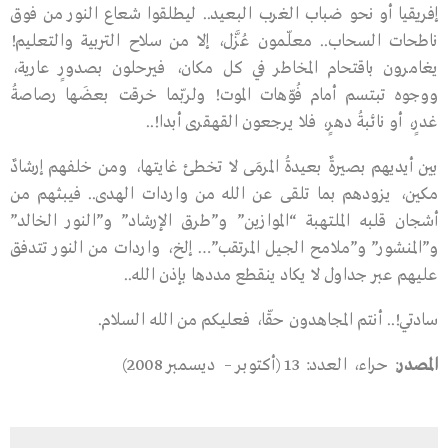
إفريقيا أو نحو ضباب الغرب البعيد.. ليطلقوا شعاع النور من فوق
ناطحات السحاب.. معلّمون عُزَّل، إلا من سلاح التربية والتعليم!
يغامرون باقتحام المخاطر في كل مكان، فيرحلون بصدورٍ عارية،
ووجوه تبتسم أمام فُوّهات الموت! ولربّما خرقت بعضَها رصاصةُ
غدرٍ، أو نائبةُ دهرٍ، فلا يرجعون القهقرى أبدا!..
بين أيديهم بصيرةٌ بعيدةُ المرمَى لا تخطئ غايتها، ومن خلفهم إرشادٌ
مكين، يزودهم بما تلقى عن الله من واردات الهدى.. فيبثهم من
أشجان قلبه الملتهبة “الموازين” و”طرق الإرشاد” و”النور الخالد”
و”المنشور” و”ملامح الجيل المرتقب”… إلخ، واردات من النور تتدفق
عليهم عبر جداول لا يكاد ينقطع مددها بإذن الله..
سادتي!.. أنتم المجاهدون حقّا، فعليكم من الله السلام.
المصدر
: حراء، العدد: 13 (أكتوبر – ديسمبر 2008)