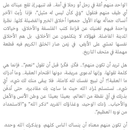
الواحد منهم أمّة في رجل أو رجلا في أمة.. قد تنبهر إذ تقع عيناك على
أي طيف منهم فتقول: “وَيْ كأن ليس له مثيل”، فإذا رأيتَ الآخر
أنساك جمالُه بهاءَ الأول. جمعوا أخلاق الخير والفضيلة كلها. نظرة
واحدة فيهم تغنيك عن قراءة كتب الفلسفة والأخلاق، وخيالات
المدينة الفاضلة. فهؤلاء لا يتكلمون عن الأخلاق، بل هم الأخلاق
نفسها تمشي على الأرض، في زمن صار الخلق الكريم فيه قطعة
مهملة في متحف التاريخ.
هل تريد أن تكون منهم؟.. فكّرْ، فكّر! قبل أن تقول “نعم”.. فإنما هي
كلمة تقولها، وإنها لدعوى عريضة، دونها اقتحام العقبة.. وما أدراك
ما العقبة؟! أن تبيع نفسك لله كاملة، فلا يبقى منك لك شيء، أيّ
شيء.. تستسلم لمراد الله حيث ما سارت بك مقاديره، حتى تُدفَن
بذرتك في أيّ نقطة من العالم، بعيدًا بعيدًا عن وطن الأُنس والأهل
والأحباب.. زادك الوحيد، وغذاؤك الفريد “ذكر الله” و”الاستمداد
من نوره العظيم”.
أن تكون منهم معناه أن ينساك الناس كلهم، ويذكرك الله وحده،