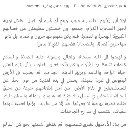
فريد الأنصاري
28/01/2025
التربية
,
قصص وذكريات
3896
لولا أني رأيتُهم لقلت إنه مجرد وهمٍ أو هُراء أو خيال.. ظلال نورية
لجيل الصحابة الكرام، جمعوا بين خصلتين عظيمتين من خصالهم
الكبيرة: الهجرة والنصرة. فلم يكن منهم مهاجرون وأنصار، بل كانوا
مهاجرين أنصارًا، وللصحابة فضلهم الذي لا يبارى!
والهجرة إلى الله سبحانه وتعالى ورسوله عليه الصلاة والسلام
كلمات تتلفظ بها الأفواه ولكن قلّما تعيها القلوب. فأن يترك الفتى
حياة الراحة والدعة وبريق المدينة الجذاب، ثم يضرب في الأرض
ليغوص في غربة بعيدة، يحمل في يده قنديلا من نور؛ بحثًا عن
المستضعفين في بقاع الأرض، من أجل إطعامهم جرعة من رحيق
الحياة، فيتحمّل في سبيل ذلك فناءَ نفسه وذوبان ذاته ونسيان دنياه.
فتلك تجربة روحية لا يعرفها حقًّا إلا من عاناها، وإنها لعقبة دونها
عقبات، تنتصب في مدارج المجاهدات.
من بلاد الأناضول تشرق شمسهم، ثم تتدفق أشعتها نحو كل العالم