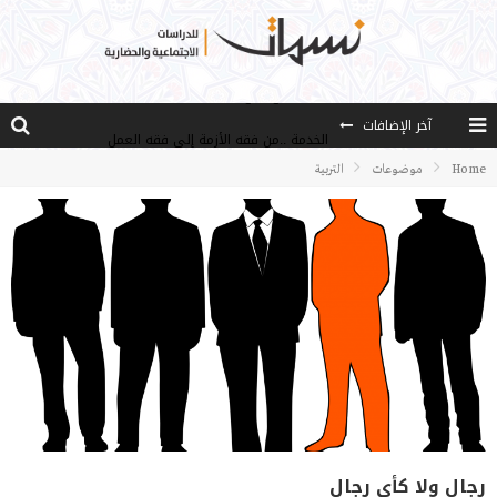
آخر الإضافات
الخدمة ..من فقه الأزمة إلى فقه العمل
مصادر العلم وسببه
Home
موضوعات
التربية
النـزعة التجديدية عند الأستاذ فتح الله كولن
مدارس كولن: التعليم بوصفه مشروعًا لبناء الإنسان والمجتمع
هذا النهج نهج أصيل
رجال ولا كأي رجال