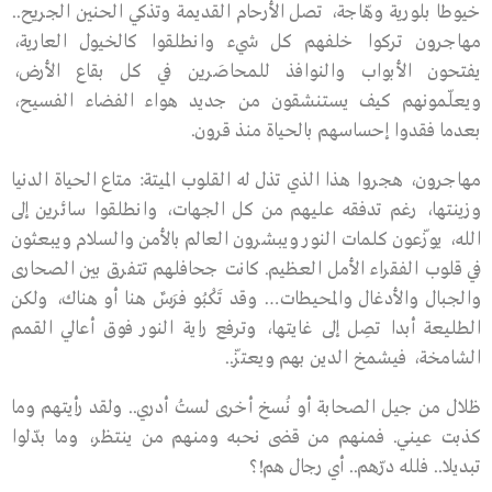
خيوطا بلورية وهّاجة، تصل الأرحام القديمة وتذكي الحنين الجريح..
مهاجرون تركوا خلفهم كل شيء وانطلقوا كالخيول العارية،
يفتحون الأبواب والنوافذ للمحاصَرين في كل بقاع الأرض،
ويعلّمونهم كيف يستنشقون من جديد هواء الفضاء الفسيح،
بعدما فقدوا إحساسهم بالحياة منذ قرون.
مهاجرون، هجروا هذا الذي تذل له القلوب الميتة: متاع الحياة الدنيا
وزينتها، رغم تدفقه عليهم من كل الجهات، وانطلقوا سائرين إلى
الله، يوزّعون كلمات النور ويبشرون العالم بالأمن والسلام ويبعثون
في قلوب الفقراء الأمل العظيم. كانت جحافلهم تتفرق بين الصحارى
والجبال والأدغال والمحيطات… وقد تَكْبُو فرَسٌ هنا أو هناك، ولكن
الطليعة أبدا تصِل إلى غايتها، وترفع راية النور فوق أعالي القمم
الشامخة، فيشمخ الدين بهم ويعتزّ..
ظلال من جيل الصحابة أو نُسخ أخرى لستُ أدري.. ولقد رأيتهم وما
كذبت عيني. فمنهم من قضى نحبه ومنهم من ينتظر، وما بدّلوا
تبديلا.. فلله درّهم.. أي رجال هم!؟