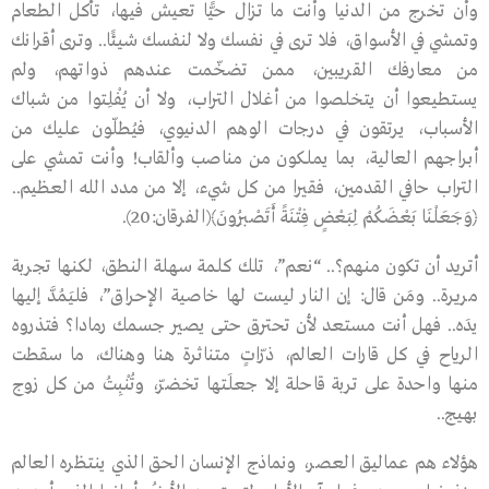
وأن تخرج من الدنيا وأنت ما تزال حيًّا تعيش فيها، تأكل الطعام
وتمشي في الأسواق، فلا ترى في نفسك ولا لنفسك شيئًا.. وترى أقرانك
من معارفك القريبين، ممن تضخّمت عندهم ذواتهم، ولم
يستطيعوا أن يتخلصوا من أغلال التراب، ولا أن يُفْلِتوا من شباك
الأسباب، يرتقون في درجات الوهم الدنيوي، فيُطلّون عليك من
أبراجهم العالية، بما يملكون من مناصب وألقاب! وأنت تمشي على
التراب حافي القدمين، فقيرا من كل شيء، إلا من مدد الله العظيم..
﴿وَجَعَلْنَا بَعْضَكُمْ لِبَعْضٍ فِتْنَةً أَتَصْبِرُونَ﴾(الفرقان:20).
أتريد أن تكون منهم؟.. “نعم”، تلك كلمة سهلة النطق، لكنها تجربة
مريرة.. ومَن قال: إن النار ليست لها خاصية الإحراق”، فليَمُدَّ إليها
يدَه.. فهل أنت مستعد لأن تحترق حتى يصير جسمك رمادا؟ فتذروه
الرياح في كل قارات العالم، ذرّاتٍ متناثرة هنا وهناك، ما سقطت
منها واحدة على تربة قاحلة إلا جعلَتها تخضرّ، وتُنْبِتُ من كل زوج
بهيج..
هؤلاء هم عماليق العصر، ونماذج الإنسان الحق الذي ينتظره العالم