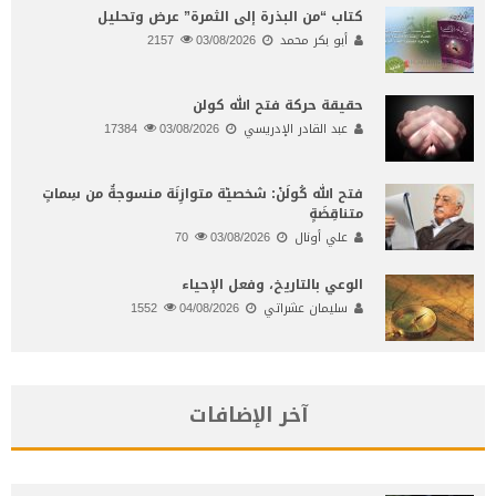
كتاب “من البذرة إلى الثمرة” عرض وتحليل
أبو بكر محمد
03/08/2026
2157
حقيقة حركة فتح الله كولن
عبد القادر الإدريسي
03/08/2026
17384
فتح الله كُولَنْ: شخصيّة متوازِنَة منسوجةٌ من سِماتٍ
متناقِضَةٍ
علي أونال
03/08/2026
70
الوعي بالتاريخ، وفعل الإحياء
سليمان عشراتي
04/08/2026
1552
آخر الإضافات