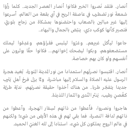
أنصار.. فلقد نَصروا الخير فكانوا أنصار العصر الجديد.. كلما رأوْا
شمعةَ نور تضطرب في عاصفة الريح في أي بقعة من العالم، أسرعوا
إليها غير مبالين بالصعاب واحتضنوها بمشكاة من زجاج بلوريّ،
فتصير كأنها كوكب درّي، ينبُض بالجمال والبهاء..
جاعوا ليأكل غيرهم.. وعَرُوا ليلبس فقراؤهم، وعَدِمُوا ليملك
مستضعفوهم، وبكوا ليضحك إخوانهم… فكانوا حقّا يوثرون على
أنفسهم ولو كان بهم خصاصة.
أنصار.. اقتبسوا نصرتَهم استمدادا من نور المدينة المنورة، بُعَيد هجرة
الرسول عليه الصلاة والسلام إليها مباشرة، ولمّا يزل فرحُ أهلِ يَثرب
جديدا يتفجّر طربا.. من هناك أخذوا حقيقة نصرتهم، نديّة طريّة
كغُصنٍ رطيب، يَنثر النّدى والثمارَ اللذيذة.
هاجروا ونصروا، فأَعطوا من ذاتهم لسِفار الهجرة، وأعطوا من
ذاتهم لدافة النصرة، فما بقي لهم في هذه الأرض من شيء! ولكنهم
في عالم الروح يملكون كل شيء، استنادا إلى لله الغنيّ الحميد.