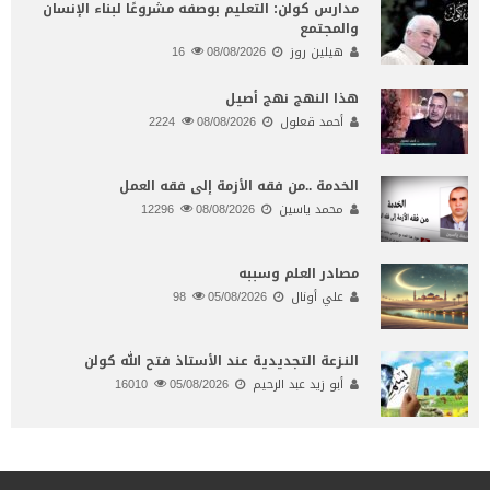
مدارس كولن: التعليم بوصفه مشروعًا لبناء الإنسان
والمجتمع
هيلين روز
08/08/2026
16
هذا النهج نهج أصيل
أحمد قعلول
08/08/2026
2224
الخدمة ..من فقه الأزمة إلى فقه العمل
محمد ياسين
08/08/2026
12296
مصادر العلم وسببه
علي أونال
05/08/2026
98
النـزعة التجديدية عند الأستاذ فتح الله كولن
أبو زيد عبد الرحيم
05/08/2026
16010