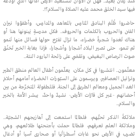
منذ زمان بعيد.. فهل آن الأوان لتستعيد الأرضُ أمانها الذي أودعه
فيها سيد الخلق محمد عليه الصلاة والسلام؟!.
حاصَروا ظُلْمَ البنادق المتارس بالمعاهد والمدارس، وأطفؤوا نيران
الفتن والحروب بالكلمات والحروف.. فكل مدرسةٍ يَبنونها هنا أو
هناك تَغدوا شجرةً خضراء، ما تزال تفرّخ حولها فسائل منها تَنمو
ثم تنمو، حتى تصير البلاد أشجارا وأشجارا، فإذا بغابة الخير تَخنُق
صوتَ الرصاص البغيض، وتقضي على رائحة البارود النتة..
معلّمون.. انتشروا في كل مكان، يعلّمون أطفال العالم منطق الطير
وتراتيل العصافير، ويرسمون على السبّورات الخضراء أمامهم أحلامَ
الغد الجميل ومعالم الطريق إلى الجنة. فللطفولة المتخرِّجة من بين
أحضانهم -عَبر كل قارّات الأرض- نشيدٌ واحدٌ، يبشر الأمة بالخير
والسلام..
ملائكةُ الذكر تحبُّهم، فلطالما استمعت إلى أهازيجهم الشجيّة..
وملائكة العلم تعرفهم، فلطالما حملت بأجنحتها طلائعهم، وهي
تضرب في الأرض نحو غابات أسطرالْيا أو صحارى آسيا أو أدغال