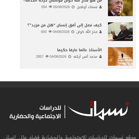
من هو فتح الله كولن مؤسس حركة الخدمة؟
نسمات أونلاين
05/08/2026
594
كيف نصل إلى أفق إنسان “هل من مزيد”؟
فتح الله كولن
04/08/2026
600
الأستاذ عالما عارفا حكيما
محمد أنس أركنه
04/08/2026
2857
موقع نسمات للدراسات الاجتماعية والحضارية فضاء عالمي إنساني