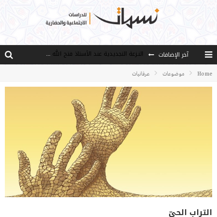
آخر الإضافات
من هو فتح الله كولن مؤسس حركة الخدمة؟
كيف نصل إلى أفق إنسان “هل من مزيد”؟
Home
موضوعات
عرفانيات
الأستاذ عالما عارفا حكيما
مصادر العلم وسببه
النـزعة التجديدية عند الأستاذ فتح الله كولن
التراب الحيّ