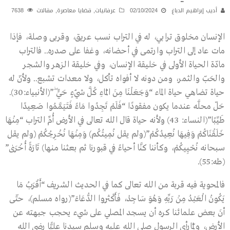
أديب إبراهيم الدباغ
02/10/2024
عرفانيات
,
قضايا معاصرة
,
مقالات
7638
الإنسان مخلوق ترابي، له في التراب نسب عريق، وقربى وصلة، فإذا
مات عاد إلى التراب وارتمى في أحضانه، وغفا على صدره.. فالتراب
مادّة الحياة الأولى في خليقة الإنسان، وفي خليقة الزهر والشجر
والحَبّ والثمر، ومن دونه لا أفواه تأكل، ولا معدات تشبع.. ولأنّ له
حياة تضاهي حياة الماء “وَجَعَلْنَا مِنَ الْمَاءِ كُلَّ شَيْءٍ حَيٍّ ۖ”(الأنبياء:30).
حَلّ محلَّه عندما يكون مفقودًا “فَلَمْ تَجِدُوا مَاءً فَتَيَمَّمُوا صَعِيدًا
طَيِّبًا”(النساء: 43) ولأنه حياة قال الله تعالى في الأرض أُمِّ التراب “مِنْهَا
خَلَقْنَاكُمْ وَفِيهَا نُعِيدُكُمْ”(ولم يقل نُمِيتُكُم) وَمِنْهَا نُخْرِجُكُمْ (ولم يقل
سبحانه نُحْيِيكُمْ، وكأننا كنَّا أحياءً في قبورنا ثم بعثنا منها) تَارَةً أُخْرَىٰ”
(طه:55).
فالمحوية فيه قربة من الله تعالى كما في الحديث الشريف “أَقْرَبُ مَا
يَكُونُ الْعَبْدُ مِنْ رَبِّهِ وَهُوَ سَاجِدْ، فَأَكْثِروا الدُّعَاءَ”(رواه مسلم)، حتّى
أنَ بعض علمائنا كره أن يسجد المصلي على شيء يحجب جبهته عن
الأرض، ولَمّارأى الرسول صلى الله عليه وسلم سيدنا عليًّا رضي الله