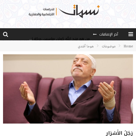
آخر الإضافات
من هو فتح الله كولن مؤسس حركة الخدمة؟
كيف نصل إلى أفق إنسان “هل من مزيد”؟
Home
موضوعات
هوجا أفندي
الأستاذ عالما عارفا حكيما
مصادر العلم وسببه
النـزعة التجديدية عند الأستاذ فتح الله كولن
رَجُلُ الأَسْرَار