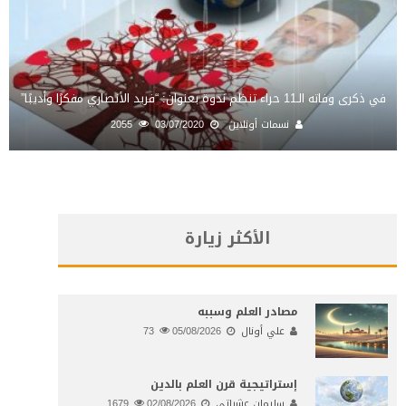
في ذكرى وفاته الـ11 حراء تنظم ندوة بعنوان: “فريد الأنصاري مفكرًا وأديبًا”
نسمات أونلاين
03/07/2020
2055
الأكثر زيارة
مصادر العلم وسببه
علي أونال
05/08/2026
73
إستراتيجية قرن العلم بالدين
سليمان عشراتي
02/08/2026
1679