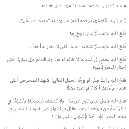
فتح الله كولن
30/01/2025
هوجا أفندي
648
(أ.د. فريد الأنصاري (رحمه الله) من روايته “عودة الفرسان”)
فَتْحُ اللهِ لَدَيْهِ سِرٌّ لَيْسَ يَبُوحُ بِهِ!..
فَتْحُ اللهِ لَدَيْهِ سِرٌّ تنتظره الدنيا، لكن لا يخبر به أحداً!..
فَتْحُ اللهِ يحمل في قلبه ما لا طاقة له به؛ ولذلك لم يزل يبكي؛ حتى
احتار الدمعُ لِمَأْتَمِهِ!
فَتْحُ اللهِ وارثُ سِرٍّ، لو وَرِثَهُ الجبل العالي؛ لانهدَّ الصخر من أعلى
قمته، ولَخَرَّتْ أركانُ قواعدِه رَهَباً!
فَتْحُ اللهِ فَارِسٌ ليس تلين عَرِيكَتُهُ، ولا تضعف شَكِيمَتُهُ! ولَصَوْتُهُ في
الكَرِّ أشدُّ من فرقعة الرعد! يقاتل في النهار حتى تذوب الشمس في
دماء البحر، فإذا خَلاَ لِأَشْجَانِ الليل بكَى..!