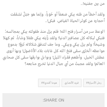
من بين جفنيه!..
ولقد أخطأ من ظنه يبكي ضعفاً أو خَوَراً، وإنما هو جَبَلٌ تشققت
أحجاره عن كوثر الحياة الفياض، فبكى!..
الوعظ سر من أسرار فتح الله! فلم يزل منذ طفولته يبكي بمجالسه؛
فتبكي لبكائه كل عصافير الدنيا! ولقد رأيته يبكي طفلاً وشاباً، ثم كهلاً
وشيخاً! ولم يزل يبكي ويبكي.. وما جف لتدفق شلالاته نَبْعٌ! بدموع
مواعظه الْحَرَّى سقى فتحُ الله كل غابات بلاد الأناضول! وبها أروى
عطش الخيل، وأطعم فقراء الليل! وبوابلِ بوارقها سقى كل صحاري
العالم! ولقد عجبتُ من أي جبال الدنيا تخرج منابعه؟
رجل الأسرار##
فريد الأنصاري
هوجا أفندي##
SHARE ON: