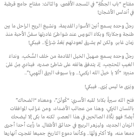
مفتاح “باب الحِطَّةِ” في المسجد الأقصى، والثالث: مفتاح جامع قرطبة
في أندلس الأشجان!
رجلٌ وحده يسمع أنينَ الأسوار القديمة، ونشيجَ الريح الراحل ما بين
طنجة وجكارتا! وبكاءَ النورس عند شواطئَ غادرتها سفنُ الأحبة منذ
زمان غابر، ولكن لم يشرق لعودتهم بَعْدُ شِرَاعٌ!.. فيبكي!
رجلٌ وحده يسمع صهيلَ الخيل القادمة من خلف السُّحُبِ، ونداءَ
الغيبِ المحتجِبِ، إذ يتدفق هاتفه على شاطئ صدره، فينادي مِنْ عَلَى
منبره: “ألاَ يا خيلَ الله اركبي!.. ويا سيوف البرق الْتَهِبِي!”..
ويَرَى ما ليس يُرَى.. فيبكي!
فتح الله سيرةُ بكاء! لقبه الأسري: “كُولَنْ”، ومعناه “الضحاك”
باللسان التركي، وهذا من عجائب الأضداد، ومن غرائب الموافقات
أيضا! فهو بَكَّاءُ الصالحين في هذا العصر، لكنه ما بكى إلا ليضحك
الزمان الجديد، وليزهر الربيع في حدائق الأطفال. ما رأيت أحدا أجرى
دمعا منه، ولا أكثر وَلَهًا.. وكأنما دموع التاريخ جميعا تفجرت أنهارها