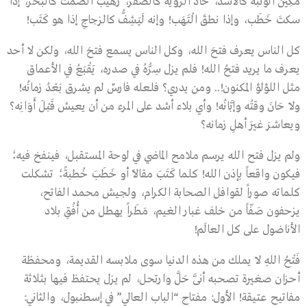
مَكِينُ الوثبة كالأسد، حادُّ الرؤية كالصقر، رهيب الصمت كالبحر، إذا
سكتَ خَطَب، وإذا نطقَ الْتَهَب! وإنه لَيَشِفُّ كالزجاجِ إذا هو كَتَب!
كل الناس يعرف فتحَ الله، وكل الناس يسمع فتحَ الله، ولكن لا أحد
يعرف ما يريد فتحُ الله! فلم يزل سِرُّهُ في صدره، يَقْبَعُ في الأعماق
مثل اللؤلؤ المكنون!.. ومن يدري؟ فلعله فارسٌ لم يشرق بَعْدُ زمانُه!
ولاَ حَانَ وقتُه وإبَّانُه! وأي بلاء أشد على المرء من أن يعيش قَبْلَ أَوَانِه؟
ويعاشرَ غيرَ أهلِ زمانه؟
ولم يزل فتح الله يرسم ملامح الماضي في لوحة المستقبل، فينفخ فيه؛
فيكون واقعاً بإذن الله! كلما كَتَبَ مقالاً أو خَطَبَ خُطبةً؛ تشكلت
كلماته صوراً لقوافل الصحابة الكرام، ولجيش محمد الفاتح،
يزحفون صَفّاً من خلف غبار الغيم، مَطَراً يهطل من أُفُقِ بلاد
الأناضول على كل العالَم!
فَتْحُ اللهِ لاَ يملك من هذه الدنيا سوى ملابسه القديمة، ومحفظة
أحزان صغيرة تصحبه أنَّى حَلَّ وارتحل، لم يزل يحتفظ فيها بثلاثة
مفاتيح عتيقة! الأول: مفتاح “الباب العالي” في إسطنبول، والثاني: