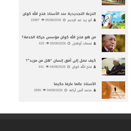
النـزعة التجديدية عند الأستاذ فتح الله كولن
أبو زيد عبد الرحيم
05/08/2026
15987
من هو فتح الله كولن مؤسس حركة الخدمة؟
نسمات أونلاين
05/08/2026
633
كيف نصل إلى أفق إنسان “هل من مزيد”؟
فتح الله كولن
04/08/2026
641
الأستاذ عالما عارفا حكيما
محمد أنس أركنه
04/08/2026
2899