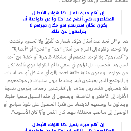
عقبات، تنتصب في مدارج المجاهدات”.
إن أهم ميزة يتميز بها هؤلاء الأبطال
المهاجرون هي أنهم قد اختاروا عن طواعية أن
يكون مكان هجرتهم هو مكان قبرهم لا
يتراجعون عن ذلك.
هذا و”لن تجد عند أمثال هؤلاء شعارات تُفَرِّقُ ولا تجمع، وتشتت
ولا توحد، وتقود إلى النزاع من أمثال “هم” و “نحن” أو “أنصارنا”
و”أنصارهم”. ولا توجد عندهم أي مشكلة ظاهرية أو خفية مع أحد.
ليس هذا فحسب، بل تراهم في سعي دائم ليكونوا ذوي فائدة لكل
من حولهم، ويبدون عناية فائقة لعدم إثارة أي مشاكل أو حساسيات
في المجتمع الذي يعيشون فيه. وعندما يرون سلبيات في مجتمعهم
فلا يتصرفون كمُحاربين غِلاظ، بل كمُرشدين رحماء.. يقومون بدعوة
الأفراد إلى الأخلاق والفاضلة، ويسعون في هذه السبيل سعيا حثيثا،
ويبذلون ما بوسعهم للابتعاد عن فكرة الحصول على نفوذ سياسي أو
الوصول إلى مناصب مختلفة مهما كان الثمن وأيًّا كان الأسلوب”.
إن أهم ميزة يتميز بها هؤلاء الأبطال
المهاجرون هي أنهم قد اختاروا عن طواعية أن