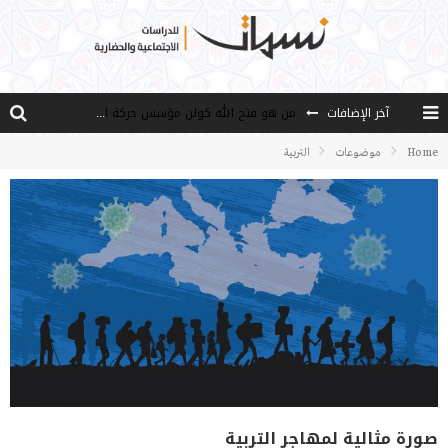
آخر الإضافات
من هو فتح الله كولن مؤسس حركة الخدمة؟
كيف نصل إلى أفق إنسان “هل من مزيد”؟
Home
موضوعات
التربية
الأستاذ عالما عارفا حكيما
مصادر العلم وسببه
النـزعة التجديدية عند الأستاذ فتح الله كولن
صورة مثالية لمهاجر التربية