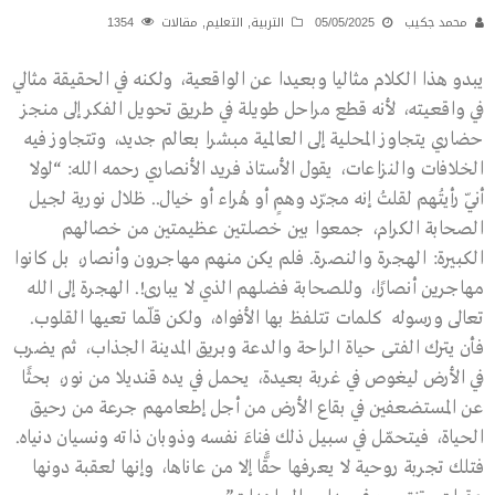
محمد جكيب
05/05/2025
التربية
,
التعليم
,
مقالات
1354
يبدو هذا الكلام مثاليا وبعيدا عن الواقعية، ولكنه في الحقيقة مثالي
في واقعيته، لأنه قطع مراحل طويلة في طريق تحويل الفكر إلى منجز
حضاري يتجاوز المحلية إلى العالمية مبشرا بعالم جديد، وتتجاوز فيه
الخلافات والنزاعات، يقول الأستاذ فريد الأنصاري رحمه الله: “لولا
أنّي رأيتُهم لقلتُ إنه مجرّد وهمٍ أو هُراء أو خيال.. ظلال نورية لجيل
الصحابة الكرام، جمعوا بين خصلتين عظيمتين من خصالهم
الكبيرة: الهجرة والنصرة. فلم يكن منهم مهاجرون وأنصار، بل كانوا
مهاجرين أنصارًا، وللصحابة فضلهم الذي لا يبارى!. الهجرة إلى الله
تعالى ورسوله كلمات تتلفظ بها الأفواه، ولكن قلّما تعيها القلوب.
فأن يترك الفتى حياة الراحة والدعة وبريق المدينة الجذاب، ثم يضرب
في الأرض ليغوص في غربة بعيدة، يحمل في يده قنديلا من نور، بحثًا
عن المستضعفين في بقاع الأرض من أجل إطعامهم جرعة من رحيق
الحياة، فيتحمّل في سبيل ذلك فناءَ نفسه وذوبان ذاته ونسيان دنياه.
فتلك تجربة روحية لا يعرفها حقًّا إلا من عاناها، وإنها لعقبة دونها