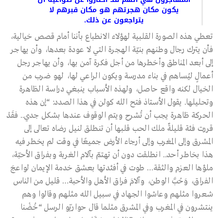
يكون مكان هجرتهم هو مكان قبرهم لا
يتراجعون عن ذلك.
تعطي هذه الصورة القلبية لهؤلاء الانطباع بأننا أمام قصص خيالية،
فأن يترك رجال وطنهم بنيّة الهجرة التي لا عودة بعدها، وأن يهاجر
إلى أبعد المناطق وأخطرها من أجل فكرة آمن بها، وأن يهاجر رجل
أعمالٍ ليُساهم في بناء مدرسة ويكون الراعي لها، لهو ضرب من
الخيال لكنه واقع حاصل، ولهذه الأسباب ينبغي دراسة الظاهرة
وتحليلها. يقول الأستاذ فتح الله كولن في هذا الصدد: “إن هذه
الحركة ظاهرة يجب أن تُشرح ويتم الوقوف عندها بشكل جدي.. فقَدْ
قررت فئة قليلةٌ ملك الحب قلبها أن تنطلق لنيل رضاه تعالى إلى
المشرق وإلى المغرب وإلى أرجاء الأرض جميعًا في وقت لم يخطر فيه
هذا بخاطر أحد.. انطلقت دون أن تهتمّ بآلام الغربة وبفراق الأحبّة،
ملؤها العزم والثقة… طوت في أفئدتها بعشق خدمة الإيمان لواعجَ
الفراق، وَحُبَّ الوطن، وآلامَ فراق الأهل والأحبة… قليل من الناس
شعروا مثلهم وعاشوا الجهاد في سبيل الله مثلهم وقالوا وهم
ينتشرون في المغرب وفي المشرق مثلما قال حواريّو الرسل “خُضْنا