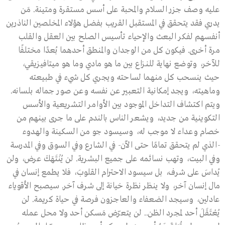
عليه وصف جزر السلام والمحبة على أسس مستقرة ومتينة. مَن
يدري فقد يتحقق في المستقبل القريب بفضل هؤلاء المخلصين الناذرين
أنفسهم لفكر البعث والإحياء تأسيس الصلح بين العقل والقلب
مرة أخرى. فيكون كل من الوجدان والمنطق أحدهما بُعدًا مختلفًا
للآخر، وتوضع نهاية للنـزاع بين ما هو مادي وما هو ميتافيزيقي،
حيث ينسحب كل منهما لساحته ويجري كل شيء في طبيعته
وماهيته، ويجد إمكانية التعبير عن نفسه وعن صور جماله بلسانه.
ويتم اكتشاف التداخل الموجود بين الأوامر التشريعية والأسس
التكوينية من جديد، ويشعر الناس بالندم على ما جرى بينهم من
خصام وعداء لا موجب له، وسيسود جو من السكينة والهدوء
-الذي لم يتحقق تمامًا حتى الآن- في الشارع وفي السوق وفي المدرسة
وفي البيت، وتهب نسائمه على جميع البشرية. لن يُنْتَهَكَ عرض، ولن
يُداسَ على شرف، بل سيسود الاحترام القلوبَ، فلا يطمع إنسان في
مال إنسان آخر، ولا ينظر نظرة خيانة إلى شرف آخر. سيصبح الأقوياء
عادلين، وسيجد الضعفاء والعاجزون فرصة في حياة كريمة. لن
يُعْتَقَلَ أحد لمجرد الظن.. لن يتعرّض مَسكن أحد ولا محل عمله