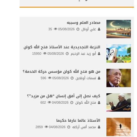
مصادر العلم وسببه
علي أونال
05/08/2026
35
النـزعة التجديدية عند الأستاذ فتح الله كولن
أبو زيد عبد الرحيم
05/08/2026
15950
من هو فتح الله كولن مؤسس حركة الخدمة؟
نسمات أونلاين
05/08/2026
596
كيف نصل إلى أفق إنسان “هل من مزيد”؟
فتح الله كولن
04/08/2026
602
الأستاذ عالما عارفا حكيما
محمد أنس أركنه
04/08/2026
2859