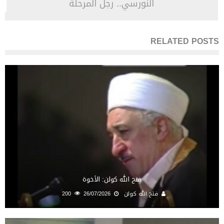
النورسي.. رجل المرحلة
RELATED POSTS
فتح الله كولن: الأخوة
فتح الله كولن
26/07/2026
200