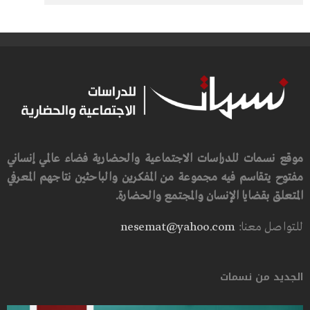
موقع نسمات للدراسات الاجتماعية والحضارية فضاء عالمي إنساني
مفتوح يتقاسم فيه مجموعة من المفكرين والباحثين نتاجهم المعرفي
المتعلق بقضايا الإنسان والمجتمع والحضارة.
للتواصل معنا:
nesemat@yahoo.com
الجديد من نسمات