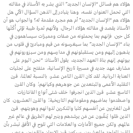
هؤلاء هم فسائل “الإنسان الجديد” الذي بشر به الأستاذ في مقالته
التي تحمل العنوان نفسه، وهنا يتبادر إلى الذهن السؤال الآتي هل
هؤلاء هم “الإنسان الجديد” أم هم مجرد مقدمة له؟ والجواب هو أن
الأستاذ يقصد في مقالته هؤلاء الرجال، ولأنهم ثمرة طيبة تؤتي أُكُلَها
كل حين، فإنهم بما يحملونه من صفات ومميزات سيساهمون في
بناء “الإنسان الجديد” بما سيغرسونه من قيم ومبادئ في قلوب من
يذهبون إليهم ومن يستقبلونهم في مدارسهم ومن سيزورونهم في
بيوتهم. إنهم بناة العهد الجديد، يقول الأستاذ: “نحن اليوم على
مشارف عهد جديد في مسيرة تاريخ الإنسانية، متفتح على تجليات
العناية الربانية. لقد كان القرن الثامن عشر، بالنسبة لعالمنا، قرن
التقليد الأعمى والمبتعدين عن جوهرهم وكيانهم؛ وكان القرن
التاسع عشر، قرن الذين انجرفوا خلف شتى أنواع الفانتازيات
واصطدموا بماضيهم ومقوماتهم التاريخية؛ والقرن العشرون، كان
قرن المغتربين عن أنفسهم كليا والمنكرين لذواتهم وهويتهم، قرن
الذين ظلوا يُنقّبون عن مَن يرشدهم وينير لهم الطريق في عالمٍ غير
عالمهم. ولكن جميع الأمارات والعلامات التي تلوح في الأفق تبشر بأن
القرن الواحد والعشرين، سيكون قرن الإيمان والمؤمنين، وعصر