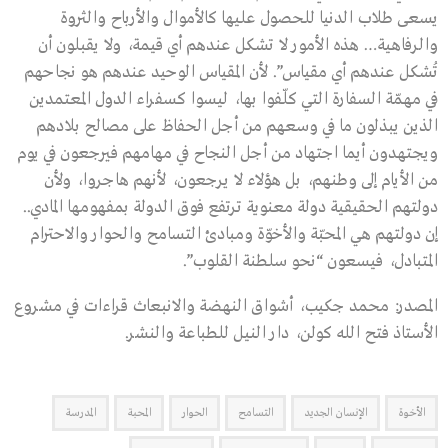
يسعى طلاب الدنيا للحصول عليها كالأموال والأرباح والثروة
والرفاهية… هذه الأمور لا تشكل عندهم أي قيمة، ولا يقبلون أن
تُشكل عندهم أي مقياس”. لأن المقياس الوحيد عندهم هو نجاحهم
في مهمّة السفارة التي كلّفوا بها، ليسوا كسفراء الدول المعتمدين
الذين يبذلون ما في وسعهم من أجل الحفاظ على مصالح بلادهم
ويجتهدون أيما اجتهاد من أجل النجاح في مهامهم فيرجعون في يوم
من الأيام إلى وطنهم، بل هؤلاء لا يرجعون، لأنهم هاجروا، ولأن
دولتهم الحقيقية دولة معنوية ترتفع فوق الدولة بمفهومها المادي..
إن دولتهم هي المحبّة والأخوّة ومبادئ التسامح والحوار والاحترام
المتبادل، فيسعون “نحو سلطنة القلوب”.
المصدر: محمد جكيب، أشواق النهضة والانبعاث قراءات في مشروع
الأستاذ فتح الله كولن، دار النيل للطباعة والنشر.
الأخوة
الإنسان الجديد
التسامح
الحوار
المحبة
المدرسة