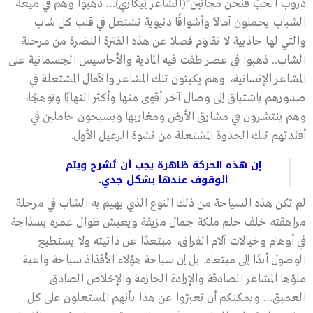
دروب الحبّ فنحن مجانين”(الشاعر نِيكَاري)… ذهبوا وهم في ميعة
الشباب يحملون آمالاً وأشواقًا دنيوية تشتعل في قلب كل شاب
والتي لها جاذبية لا تقاوَم فضلا عن هذه الفترة النضرة من مرحلة
الشاب.. ذهبوا في عصر طفت فيه المادية والأحاسيس الجسمانية على
المشاعر الإنسانية، وهم يكبتون تلك المشاعر والآمال المشتعلة في
صدورهم باشتياق إلى وصال آخر أقوى منها وأكثر التهابًا وتوهجًا،
وهم ينتشرون في مشارق الأرض ومغاربها ويسيحون حاملين في
أفئدتهم تلك الجذوة المشتعلة من نشوة الرعيل الأول.
إن هذه الحركة ظاهرة يجب أن تُشرح ويتم
الوقوف عندها بشكل جدي.
لم تكن هذه السياحة من ذلك النوع الذي يهيم به الشاب في مرحلة
مراهقته خلف حلم ملكة جمال مزيفة ويعيش طوال عمره بسذاجة
في أوهام وخيالات آلام الفراق، مبتعدًا عن ذاتيته ولا يستطيع
الوصول أبدًا إلى مبتغاه. بل إن سياحة هؤلاء الأفذاذ سياحة واعية
ملؤها المشاعر الصادقة والإرادة الحازمة والإخلاص الصادق
العميق… ويمكنكم أن تعبّروا عن هذا بأنهم المستعلون على كل