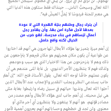
لهجوم.. لن تُرَاقَ دَمُ أي برئ.. لن يبكي أي مظلوم. سيبجّل الجميعُ
اللهَ تعالى وسيحبُّ الناسَ… حينذاك فقط ستكون هذه الدنيا التي
هي معبر للجنة فردوسًا لا يُمَلُّ العيشُ فيه”.
أن يترك رجال وطنهم بنيّة الهجرة التي لا عودة
بعدها لأجل فكرة آمن بها، وأن يهاجر رجل
أعمالٍ ليُساهم في بناء مدرسة، لهو ضرب من
الخيال لكنه واقع حاصل.
إن أهم ميزة يتميز بها هؤلاء الأبطال المهاجرون هي أنهم قد اختاروا
عن طواعية أن يكون مكان هجرتهم هو مكان قبرهم لا يتراجعون عن
ذلك وهم لا يتزحزحون عن هذا الاختيار الذي هو سبب وجودهم.
ولذلك فهم لا ينتظرون الأجر الدنيوي، بل غاية المنى عندهم هي أن
يكون عملهم خاصًّا لوجه الله تعالى، يقول الأستاذ فتح الله: “إن أهمّ
جانب يستدعي النظر ويجلب التقدير والإعجاب عند الأبطال الذين
أحبّوا الله تعالى ونذروا حياتهم في سبيل رضاه وارتبطوا بغاية مثلى
هي نيل محبته.. إن أهم جانب لدى هؤلاء الأبطال وأهم مصدر من
مصادر قوّتهم، هو أنهم لا يبتغون ولا ينتظرون أي أجر مادّي أو
معنوي. ولن تجد في خططهم وحساباتهم أنهم يعيرون أهمية لأمور