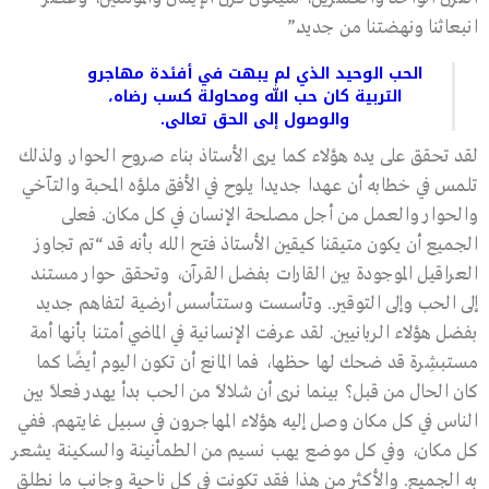
انبعاثنا ونهضتنا من جديد.”
الحب الوحيد الذي لم يبهت في أفئدة مهاجرو
التربية كان حب الله ومحاولة كسب رضاه،
والوصول إلى الحق تعالى.
لقد تحقق على يده هؤلاء كما يرى الأستاذ بناء صروح الحوار. ولذلك
تلمس في خطابه أن عهدا جديدا يلوح في الأفق ملؤه المحبة والتآخي
والحوار والعمل من أجل مصلحة الإنسان في كل مكان. فعلى
الجميع أن يكون متيقنا كيقين الأستاذ فتح الله بأنه قد “تم تجاوز
العراقيل الموجودة بين القارات بفضل القرآن، وتحقق حوار مستند
إلى الحب وإلى التوقير.. وتأسست وستتأسس أرضية لتفاهم جديد
بفضل هؤلاء الربانيين. لقد عرفت الإنسانية في الماضي أمتنا بأنها أمة
مستبشِرة قد ضحك لها حظها، فما المانع أن تكون اليوم أيضًا كما
كان الحال من قبل؟ بينما نرى أن شلالاً من الحب بدأ يهدر فعلاً بين
الناس في كل مكان وصل إليه هؤلاء المهاجرون في سبيل غايتهم. ففي
كل مكان، وفي كل موضع يهب نسيم من الطمأنينة والسكينة يشعر
به الجميع. والأكثر من هذا فقد تكونت في كل ناحية وجانب ما نطلق