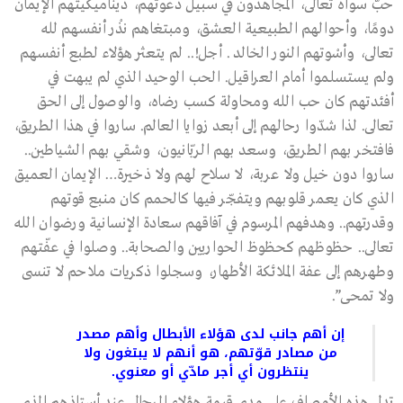
حبّ سواه تعالى، المجاهدون في سبيل دعوتهم، ديناميكيتهم الإيمان
دومًا، وأحوالهم الطبيعية العشق، ومبتغاهم نذْر أنفسهم لله
تعالى، وأسْوتهم النور الخالد . أجل!.. لم يتعثر هؤلاء لطبع أنفسهم
ولم يستسلموا أمام العراقيل. الحب الوحيد الذي لم يبهت في
أفئدتهم كان حب الله ومحاولة كسب رضاه، والوصول إلى الحق
تعالى. لذا شدّوا رحالهم إلى أبعد زوايا العالم. ساروا في هذا الطريق،
فافتخر بهم الطريق، وسعد بهم الربّانيون، وشقي بهم الشياطين..
ساروا دون خيل ولا عربة، لا سلاح لهم ولا ذخيرة… الإيمان العميق
الذي كان يعمر قلوبهم ويتفجّر فيها كالحمم كان منبع قوتهم
وقدرتهم.. وهدفهم المرسوم في آفاقهم سعادة الإنسانية ورضوان الله
تعالى.. حظوظهم كحظوظ الحواريين والصحابة.. وصلوا في عفّتهم
وطهرهم إلى عفة الملائكة الأطهار، وسجلوا ذكريات ملاحم لا تنسى
ولا تمحى”.
إن أهم جانب لدى هؤلاء الأبطال وأهم مصدر
من مصادر قوّتهم، هو أنهم لا يبتغون ولا
ينتظرون أي أجر مادّي أو معنوي.
تدل هذه الأوصاف على مدى قيمة هؤلاء الرجال عند أستاذهم الذي