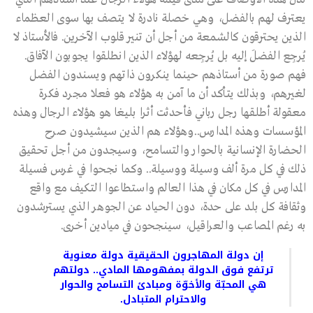
يعترف لهم بالفضل، وهي خصلة نادرة لا يتصف بها سوى العظماء
الذين يحترقون كالشمعة من أجل أن تنير قلوب الآخرين. فالأستاذ لا
يُرجِع الفضلَ إليه بل يُرجِعه لهؤلاء الذين انطلقوا يجوبون الآفاق.
فهم صورة من أستاذهم حينما ينكرون ذاتهم ويسندون الفضل
لغيرهم، وبذلك يتأكد أن ما آمن به هؤلاء هو فعلا مجرد فكرة
معقولة أطلقها رجل رباني فأحدثت أثرا بليغا هو هؤلاء الرجال وهذه
المؤسسات وهذه المدارس..وهؤلاء هم الذين سيشيدون صرح
الحضارة الإنسانية بالحوار والتسامح، وسيجدون من أجل تحقيق
ذلك في كل مرة ألف وسيلة ووسيلة.. وكما نجحوا في غرس فسيلة
المدارس في كل مكان في هذا العالم واستطاعوا التكيف مع واقع
وثقافة كل بلد على حدة، دون الحياد عن الجوهر الذي يسترشدون
به رغم المصاعب والعراقيل، سينجحون في ميادين أخرى.
إن دولة المهاجرون الحقيقية دولة معنوية
ترتفع فوق الدولة بمفهومها المادي.. دولتهم
هي المحبّة والأخوّة ومبادئ التسامح والحوار
والاحترام المتبادل.