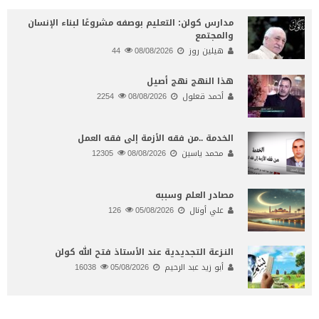
مدارس كولن: التعليم بوصفه مشروعًا لبناء الإنسان
والمجتمع
هيلين روز
08/08/2026
44
هذا النهج نهج أصيل
أحمد قعلول
08/08/2026
2254
الخدمة ..من فقه الأزمة إلى فقه العمل
محمد ياسين
08/08/2026
12305
مصادر العلم وسببه
علي أونال
05/08/2026
126
النـزعة التجديدية عند الأستاذ فتح الله كولن
أبو زيد عبد الرحيم
05/08/2026
16038