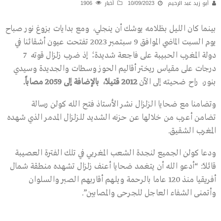
أبو زيد عبد الرحيم
10/09/2023
أخبار
1906
بينما كان الليل بظلامه يوشك أن ينجلي، ومع بدايات بزوغ نور صباح
يوم السبت الماضي الموافق 9 سبتمبر 2023 تفتحت عيون أشقائنا في
دولة المغرب الحبيبة على فاجعة شديدة؛ إذ ضرب زلزال قوته 7
درجات على مقياس ريختر أقاليم الحوز وسطات والجديدة وسيدي
بنور، راح ضحيته إلى الآن
2012 قتيلاً، بالإضافة إلى 2059 مصاباً.
وتضامنا مع ضحايا الزلزال نشر الأستاذ فتح الله كولن رسالة
تضامن أعرب من خلالها عن حزنه الشديد للزلزال المدمر الذي شهده
المغرب الشقيق.
ودعا كولن الجميع لنجدة الشعب المغربي في تلك الفترة العصيبة
قائلًا: “أدعو الله أن يتغمد ضحايا أعنف زلزال تشهده منطقة شمال
أفريقيا منذ 120 عاما بالرحمة ويلهم أقاربهم الصبر والسلوان
وأتمنى الشفاء العاجل للجرحى والمصابين”.