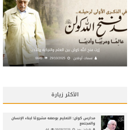
إرث فتح الله كولن بين العلم والتزكية والأدب
نسمات أونلاين
29/10/2025
6649
الأكثر زيارة
مدارس كولن: التعليم بوصفه مشروعًا لبناء الإنسان
والمجتمع
هيلين روز
08/08/2026
44