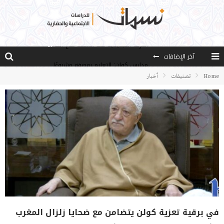
آخر الإضافات
مدارس كولن: التعليم بوصفه مشروعًا لبناء الإنسان والمجتمع
هذا النهج نهج أصيل
Home
تصنيفات
أخبار
الخدمة ..من فقه الأزمة إلى فقه العمل
مصادر العلم وسببه
النـزعة التجديدية عند الأستاذ فتح الله كولن
في برقية تعزية كولن يتضامن مع ضحايا زلزال المغرب