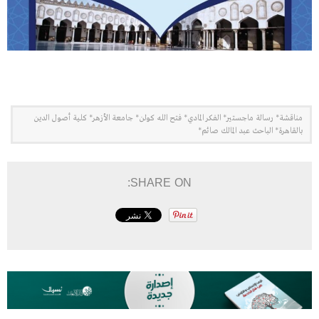
مناقشة* رسالة ماجستير* الفكر المادي* فتح الله كولن* جامعة الأزهر* كلية أصول الدين
بالقاهرة* الباحث عبد المالك صائم*
SHARE ON: