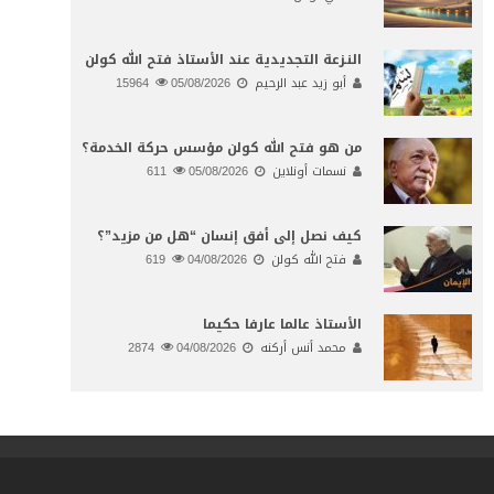
النـزعة التجديدية عند الأستاذ فتح الله كولن
أبو زيد عبد الرحيم
05/08/2026
15964
من هو فتح الله كولن مؤسس حركة الخدمة؟
نسمات أونلاين
05/08/2026
611
كيف نصل إلى أفق إنسان “هل من مزيد”؟
فتح الله كولن
04/08/2026
619
الأستاذ عالما عارفا حكيما
محمد أنس أركنه
04/08/2026
2874