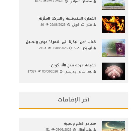
سليمان عشراتي
02/08/2026
1676
الفطرة المتحمّسة والحركة المتّزنة
فتح الله كولن
02/08/2026
36
كتاب “من البذرة إلى الثمرة” عرض وتحليل
أبو بكر محمد
03/08/2026
2153
حقيقة حركة فتح الله كولن
عبد القادر الإدريسي
03/08/2026
17377
آخر الإضافات
مصادر العلم وسببه
علي أونال
05/08/2026
51