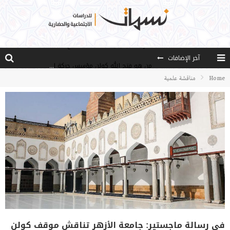
آخر الإضافات
من هو فتح الله كولن مؤسس حركة الخدمة؟
كيف نصل إلى أفق إنسان “هل من مزيد”؟
Home
مناقشة علمية
الأستاذ عالما عارفا حكيما
مصادر العلم وسببه
النـزعة التجديدية عند الأستاذ فتح الله كولن
في رسالة ماجستير: جامعة الأزهر تناقش موقف كولن