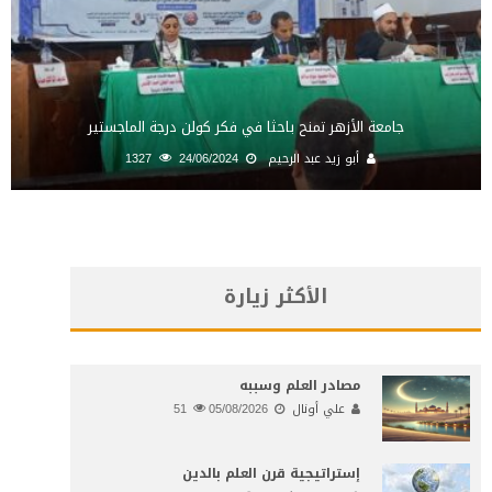
جامعة الأزهر تمنح باحثا في فكر كولن درجة الماجستير
أبو زيد عبد الرحيم
24/06/2024
1327
الأكثر زيارة
مصادر العلم وسببه
علي أونال
05/08/2026
51
إستراتيجية قرن العلم بالدين