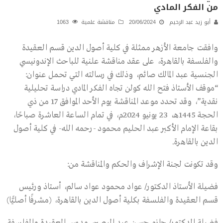
من الفكر المادي
أبو زيد عبد الرحيم
20/06/2024
مناقشة علمية
1063
وافقت جامعة الأزهر ممثلة في كلية أصول الدين قسم العقيدة
والفلسفة بالقاهرة، على عقد مناقشة علنية للباحث الإندونيسي
الجنسية عبد المالك صائم، وذلك في رسالته التي تحمل عنوان:
“موقف الأستاذ فتح الله كولن تجاه الفكر المادي دراسة تحليلية
نقدية”، وقد تحدد موعد المناقشة يوم الأحد الموافق 17 من ذي
الحجة 1445هـ، 23 يونيو 2024م، في تمام الساعة العاشرة صباحًا،
بقاعة الإمام الأكبر عبد الحليم محمود -رحمه الله- في كلية أصول
الدين بالقاهرة.
وقد تكونت لجنة الإشراف والحكم والمناقشة من:
فضيلة الأستاذ الدكتور/ عواد محمود عواد سالم، أستاذ ورئيس
قسم العقيدة والفلسفة بكلية أصول الدين بالقاهرة، (مشرفًا أصليًّا)
فضيلة الدكتور/ حازم حسن عبد البصير، مدرس العقيدة والفلسفة