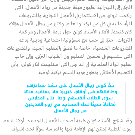
التركي إلى الليبرالية لظهور طبقة جديدة من رواد الأعمال، التي
راكمت ثروتها من الاستثمار في الأعمال التجارية والمشروعات
الرأسمالية في كل من تركيا والعالم. وكثير من رجال الأعمال هؤلاء
كان مُنجذبًا لأفكار الأستاذ كولن حول ريادة الأعمال ومراكمة
الثروات، جنبًا إلى جنب مع مسؤولية اجتماعية ودينية بدعم
المشروعات الخدمية، خاصة ما تعلق بالتعليم الجيد، والمشروعات
التي ستسهم في تحسين التعليم بين الشباب التركي. وإلى جانب
تعليم المواد العلمانية في المدارس التي استلهمت فكر كولن، يأتي
التعليم الأخلاقي وتطور هوية المسلم-تركية قومية.
حثَّ كولن رجال الأعمال على حشد مصادرهم
وطاقاتهم في أوقافٍ خيريةٍ؛ فلا يستفيد منها
سوى الطلاب أنفسهم. وصار بناء المدارس
مُعادلاً حديثًا لبناء المساجد في روع العديدين
من رجال الأعمال
وقد شجّع الأستاذ كولن طبقة أصحاب الأعمال الجديدة، أولاً؛ لدعم
بيوت للطلبة يُمكن لهم الإقامة فيها والدراسة سويًّا تحت إشراف