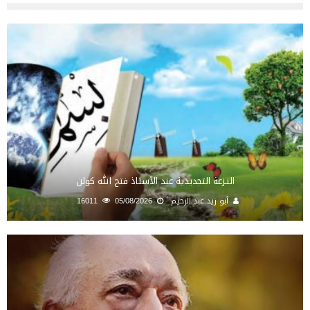
النـزعة التجديدية عند الأستاذ فتح الله كولن
أبو زيد عبد الرحيم
05/08/2026
16011