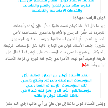
لقد غيَّر الأستاذ كولن أفهام الجماهير من خلال
تطوير فهم جديدٍ للدين والعلم والعلمانية
والخدمات الاجتماعية والتعليمية.
كولن الزاهد نموذجًا
وبينما ظلَّ الأستاذ كولن نفسه فقيرًا ماديًّا، فإن زُهدَه وأهدافه
المتجردة قد حفَّزا المدرسين والآباء والداعمين للمساهمة لأجل
الصالح العام، بأي الطرق استطاعوا. ورغم استنفاره الجمهور
للتبرع؛ ابتعد الأستاذ كولن عن الإدارة المالية لكل المؤسسات المرتبطة
بالحركة. بل شجّع داعمي تلك المؤسسات على الإشراف الفعال على
طريقة توظيف أموالهم، الأمر الذي رسّخ ثقة كبيرة في نزاهة الأستاذ
كولن وأمانته
[6]
.
ابتعد الأستاذ كولن عن الإدارة المالية لكل
المؤسسات المرتبطة بالحركة. وشجّع داعمي
تلك المؤسسات للإشراف الفعال على
مؤسساتهم، الأمر الذي رسّخ ثقة كبيرة في
نزاهة الأستاذ كولن وأمانته
ويُشير الأستاذ كولن دائمًا إلى قول عليّ بن أبي طالب (رضي الله عنه)