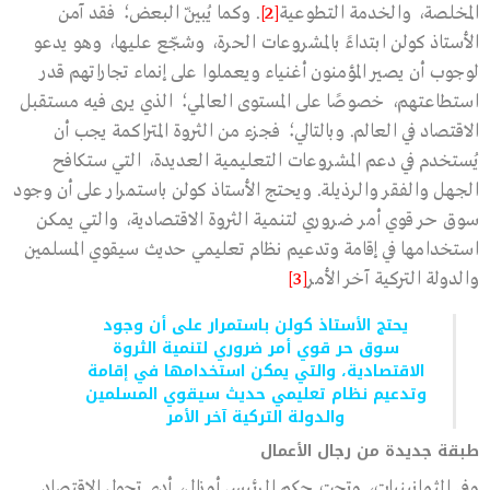
المخلصة، والخدمة التطوعية
[2]
. وكما يُبيّن البعض؛ فقد آمن
الأستاذ كولن ابتداءً بالمشروعات الحرة، وشجّع عليها، وهو يدعو
لوجوب أن يصير المؤمنون أغنياء ويعملوا على إنماء تجاراتهم قدر
استطاعتهم، خصوصًا على المستوى العالمي؛ الذي يرى فيه مستقبل
الاقتصاد في العالم. وبالتالي؛ فجزء من الثروة المتراكمة يجب أن
يُستخدم في دعم المشروعات التعليمية العديدة، التي ستكافح
الجهل والفقر والرذيلة. ويحتج الأستاذ كولن باستمرار على أن وجود
سوق حر قوي أمر ضروري لتنمية الثروة الاقتصادية، والتي يمكن
استخدامها في إقامة وتدعيم نظام تعليمي حديث سيقوي المسلمين
والدولة التركية آخر الأمر
[3]
يحتج الأستاذ كولن باستمرار على أن وجود
سوق حر قوي أمر ضروري لتنمية الثروة
الاقتصادية، والتي يمكن استخدامها في إقامة
وتدعيم نظام تعليمي حديث سيقوي المسلمين
والدولة التركية آخر الأمر
طبقة جديدة من رجال الأعمال
وفي الثمانينيات، وتحت حكم الرئيس أوزال، أدى تحول الاقتصاد