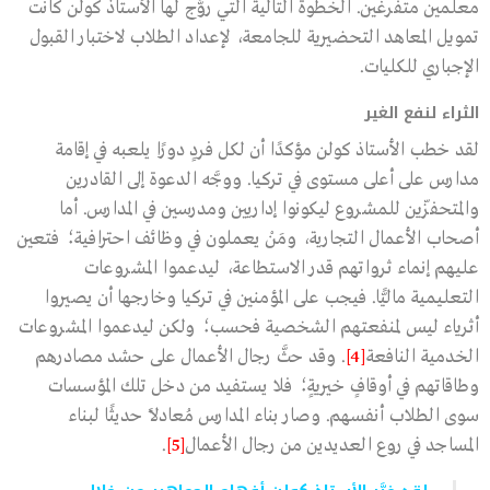
معلمين متفرغين. الخطوة التالية التي روَّج لها الأستاذ كولن كانت
تمويل المعاهد التحضيرية للجامعة، لإعداد الطلاب لاختبار القبول
الإجباري للكليات.
الثراء لنفع الغير
لقد خطب الأستاذ كولن مؤكدًا أن لكل فردٍ دورًا يلعبه في إقامة
مدارس على أعلى مستوى في تركيا. ووجَّه الدعوة إلى القادرين
والمتحفزّين للمشروع ليكونوا إداريين ومدرسين في المدارس. أما
أصحاب الأعمال التجارية، ومَنْ يعملون في وظائف احترافية؛ فتعين
عليهم إنماء ثرواتهم قدر الاستطاعة، ليدعموا المشروعات
التعليمية ماليًّا. فيجب على المؤمنين في تركيا وخارجها أن يصيروا
أثرياء ليس لمنفعتهم الشخصية فحسب؛ ولكن ليدعموا المشروعات
الخدمية النافعة
[4]
. وقد حثَّ رجال الأعمال على حشد مصادرهم
وطاقاتهم في أوقافٍ خيريةٍ؛ فلا يستفيد من دخل تلك المؤسسات
سوى الطلاب أنفسهم. وصار بناء المدارس مُعادلاً حديثًا لبناء
المساجد في روع العديدين من رجال الأعمال
[5]
.