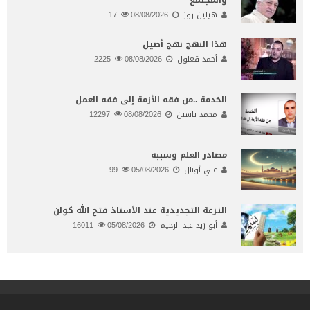
هيلين روز
08/08/2026
17
هذا النهج نهج أصيل
أحمد قعلول
08/08/2026
2225
الخدمة ..من فقه الأزمة إلى فقه العمل
محمد ياسين
08/08/2026
12297
مصادر العلم وسببه
علي أونال
05/08/2026
99
النـزعة التجديدية عند الأستاذ فتح الله كولن
أبو زيد عبد الرحيم
05/08/2026
16011