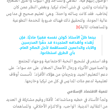
الوصول إليهم فيه؛ المقاهي والمساجد وفي البيوت والقرى الصغيرة
والبلدات والمدن، في شتى أنحاء تركيا. وبغض النظر عمن كان
يُخاطب، فقد كانت رسالته واحدة؛ وهي: تعليم صحيح في مدارس
عالية الجودة، ولتحقيق ذلك فهناك ضرورة للخدمة التطوعية
والمساهمات المالية
[1]
بينما ظلَّ الأستاذ كولن نفسه فقيرًا ماديًّا، فإن
زُهدَه وأهدافه المتجردة قد حفَّزا المدرسين
والآباء والداعمين للمساهمة لأجل الصالح العام،
بأي الطرق استطاعوا.
وقد استمر في تشجيع النخبة الاجتماعية ووجهاء المجتمع
والصناعيين الأثرياء ورجال الأعمال الصغار، على حد سواء؛ على
دعم التعليم الجيد. وبتبرعاتٍ من هؤلاء الأفراد؛ تأسست أوقاف
تعليمية لدعم مئات المدارس في كل من تركيا وخارجها.
تنمية الاقتصاد الإسلامي
ولجأ الأستاذ في خطبه ومناشداته؛ لأفكار وقيم مشتركة في العديد
من التقاليد الدينية: الواجب، والالتزام الأخلاقي، والمساهمات