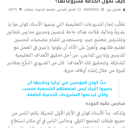
كيف تُموِّل الخدمة مشروعاتها؟
هيلين روز
04/09/2022
العمل المدني
,
فلسفة الدعوة
,
مقالات
14771
تطلَّب إنجاز المشروعات التعليمية التي رسمها الأستاذ كولن مواردَ
بشريةً ومالية. فكانت هناك حاجة لمدرسين ومديري مدارس مُتفانين
ومُلتزمين بتعليمٍ جيدٍ، ومستعدين للقيام بتضحيات لتحسين
تعليم طلابهم. وتَعيَّن على الآباء أن يكونوا راغبين في العمل مع
المدرسين وإداريي المدارس، من أجل تحقيق الأهداف التعليمية
المشتركة. ولتحقيق تلك الأهداف؛ كان من الضروري التبرُّع بمقادير
كبيرة من خلال إنشاء أوقاف خيرية.
حثَّ كولن المؤمنين في تركيا وخارجها أن
يصيروا أثرياء ليس لمنفعتهم الشخصية فحسب؛
ولكن ليدعموا المشروعات الخدمية النافعة.
مدارس عالية الجودة
ولذلك، بدأ الأستاذ كولن في الأيام الأولى للحركة يكلم الناس من
جميع طبقات المجتمع التركي. وجالس الناس في أي مكان استطاع