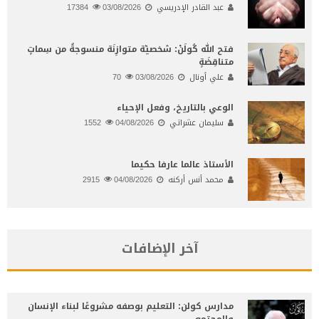
عبد القادر الإدريسي
03/08/2026
17384
فتح الله كُولَنْ: شخصيّة متوازِنَة منسوجةٌ من سِماتٍ
متناقِضَةٍ
علي أونال
03/08/2026
70
الوعي بالتاريخ، وفعل الإحياء
سليمان عشراتي
04/08/2026
1552
الأستاذ عالما عارفا حكيما
محمد أنس أركنه
04/08/2026
2915
آخر الإضافات
مدارس كولن: التعليم بوصفه مشروعًا لبناء الإنسان
والمجتمع