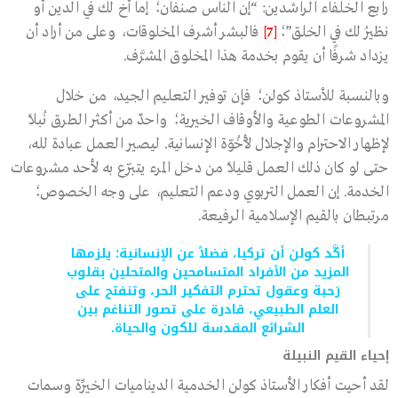
رابع الخلفاء الراشدين: “إن الناس صنفان؛ إما أخ لك في الدين أو
نظيرُ لك في الخلق”؛
[7]
فالبشر أشرف المخلوقات، وعلى من أراد أن
يزداد شرفًا أن يقوم بخدمة هذا المخلوق المشرَّف.
وبالنسبة للأستاذ كولن؛ فإن توفير التعليم الجيد، من خلال
المشروعات الطوعية والأوقاف الخيرية؛ واحدٌ من أكثر الطرق نُبلاً
لإظهار الاحترام والإجلال لأُخُوّة الإنسانية. ليصير العمل عبادة لله،
حتى لو كان ذلك العمل قليلاً من دخل المرء يتبرّع به لأحد مشروعات
الخدمة. إن العمل التربوي ودعم التعليم، على وجه الخصوص؛
مرتبطان بالقيم الإسلامية الرفيعة.
أكَّد كولن أن تركيا، فضلاً عن الإنسانية؛ يلزمها
المزيد من الأفراد المتسامحين والمتحلين بقلوب
رَحبة وعقول تحترم التفكير الحر، وتنفتح على
العلم الطبيعي، قادرة على تصور التناغم بين
الشرائع المقدسة للكون والحياة.
إحياء القيم النبيلة
لقد أحيت أفكار الأستاذ كولن الخدمية الديناميات الخيِّرة وسمات