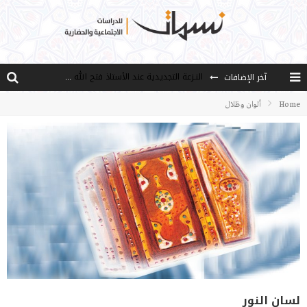
النـزعة التجديدية عند الأستاذ فتح الله كولن
آخر الإضافات
من هو فتح الله كولن مؤسس حركة الخدمة؟
Home
ألوان وظلال
كيف نصل إلى أفق إنسان “هل من مزيد”؟
الأستاذ عالما عارفا حكيما
مصادر العلم وسببه
لسان النور