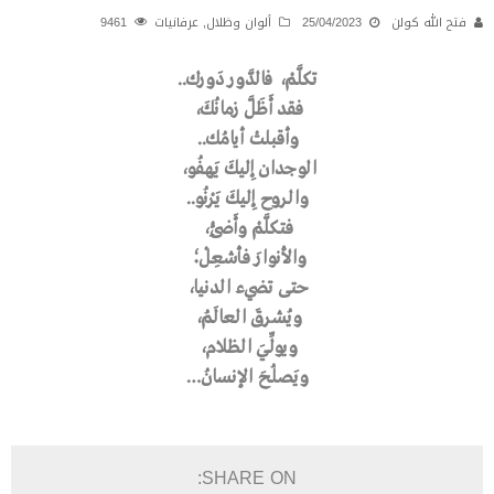
فتح الله كولن
25/04/2023
ألوان وظلال
,
عرفانيات
9461
تكلَّمْ، فالدَّور دَورك..
فقد أَظَلَّ زمانُكَ،
وأقبلتْ أيامُك..
الوجدان إِليكَ يَهفُو،
والروح إِليكَ يَرْنُو..
فتكلَّمْ وأَضِئْ،
والأنوارَ فأشعِلْ؛
حتى تضيء الدنيا،
ويُشرقَ العالَـمُ،
ويولِّـيَ الظلام،
ويَصلُحَ الإنسانُ…
SHARE ON: