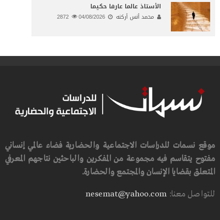
الأستاذ عالما عارفا حكيما
محمد أنس أركنه
04/08/2026
2872
موقع نسمات للدراسات الاجتماعية والحضارية فضاء عالمي إنساني
مفتوح يتقاسم فيه مجموعة من المفكرين والباحثين نتاجهم المعرفي
المتعلق بقضايا الإنسان والمجتمع والحضارة.
للتواصل معنا:
nesemat@yahoo.com