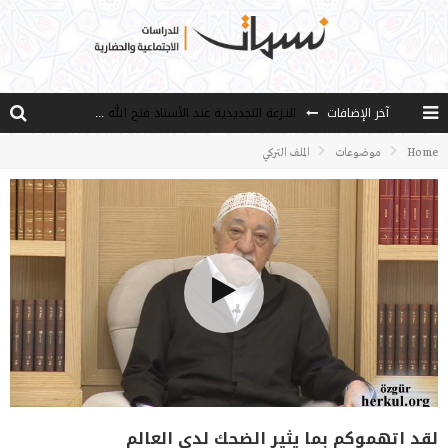
آخر الإضافات
النـزعة التجديدية عند الأستاذ فتح الله كولن
من هو فتح الله كولن مؤسس حركة الخدمة؟
Home
موضوعات
الملف التركي
كيف نصل إلى أفق إنسان “هل من مزيد”؟
الأستاذ عالما عارفا حكيما
مصادر العلم وسببه
لقد اتهموكم بما يثير الضحك لدى العالم