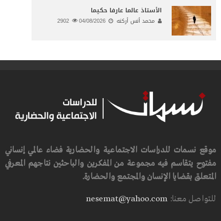
الأستاذ عالما عارفا حكيما
محمد أنس أركنه
04/08/2026
2902
موقع نسمات للدراسات الاجتماعية والحضارية فضاء عالمي إنساني
مفتوح يتقاسم فيه مجموعة من المفكرين والباحثين نتاجهم المعرفي
المتعلق بقضايا الإنسان والمجتمع والحضارة.
للتواصل معنا:
nesemat@yahoo.com