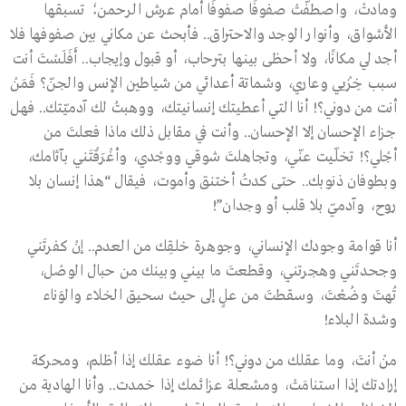
ومادتْ، واصطفّتْ صفوفًا صفوفًا أمام عرش الرحمن؛ تسبقها
الأشواق، وأنوار الوجد والاحتراق.. فأبحث عن مكاني بين صفوفها فلا
أجد لي مكانًا، ولا أحظى بينها بترحاب، أو قبول وإيجاب.. أَفَلَسْتَ أنت
سبب خِزْيي وعاري، وشماتة أعدائي من شياطين الإنس والجنّ؟ فَمَنْ
أنت من دوني؟! أنا التي أعطيتك إنسانيتك، ووهبتُ لك آدميّتك.. فهل
جزاء الإحسان إلا الإحسان.. وأنت في مقابل ذلك ماذا فعلتَ من
أجْلي؟! تخلّيت عنّي، وتجاهلتَ شوقي ووجْدي، وأغْرَقْتَني بآثامك،
وبطوفان ذنوبك.. حتى كدتُ أختنق وأموت، فيقال “هذا إنسان بلا
روح، وآدميّ بلا قلب أو وجدان”!
أنا قوامة وجودك الإنساني، وجوهرة خلقِك من العدم.. إنْ كفرتَني
وجحدتَني وهجرتني، وقطعتَ ما بيني وبينك من حبال الوصْل،
تُهتَ وضُعْتَ، وسقطتَ من علٍ إلى حيث سحيق الخلاء والوَناء
وشدة البلاء!
منْ أنتَ، وما عقلك من دوني؟! أنا ضوء عقلك إذا أظلم، ومحركة
إرادتك إذا استنامَتْ، ومشعلة عزائمك إذا خمدت.. وأنا الهادية من