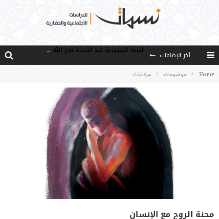
آخر الإضافات
من هو فتح الله كولن مؤسس حركة الخدمة؟
كيف نصل إلى أفق إنسان “هل من مزيد”؟
Home
موضوعات
عرفانيات
الأستاذ عالما عارفا حكيما
مصادر العلم وسببه
النـزعة التجديدية عند الأستاذ فتح الله كولن
محنة الروح مع الإنسان