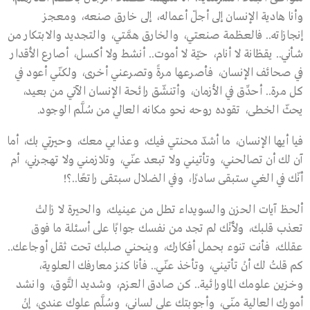
وأنا هادية الإنسان إلى أجلّ أعماله، إلى خارق صنعه، ومعجز
إنجازاته.. فالعظمة صنعتي، والخارق همَّتي، والتجديد والابتكار من
شأني.. يقظانة لا أنام، حيّة لا أموت.. أنشط ولا أكسل، أصارع الأقدار
في صحائف الإنسان، فأصرعها مرةً وتصرعني أخرى، ولكنّي أعود في
كل مرة.. أحدِّق في الأزمان، وأتنشّق رائحة الإنسان الآتي من بعيد،
يحثّ الخطى، تقوده روحه نحو مكانه العالي من سُلَّم الوجود.
فيا أيها الإنسان، ما أشدّ محنتي فيك، وعذابي معك، وحيرتي بك، أما
آن لك أن تصالحني، وتأتيني ولا تبعد عنّي، وتلازمني ولا تهجرني، أم
أنّك في الغي ستبقى سادرًا، وفي الضلال سبتقى راتعًا..؟!
ألحظ آيات الحزن والسويداء تطل من عينيك، والحيرة لا زالتْ
تعذب قلبك، ولأنّك لم تجد من نفسك جوابًا على أسئلة ما فوق
عقلك، فأنت تنوء بحمل أفكارك، وينحني صلبك تحت ثقل أوجاعك..
كم قلتُ لك أنْ تأتيني، وتأخذ عنّي.. فأنا كنز معارفك العلوية،
وخزين علومك الماورائية.. كن صادق العزم، وشديد التَّوق، وانشد
أمورك العالية منّي، وأجوبتك على لساني، وسُلَّم علوك عندي، إنْ