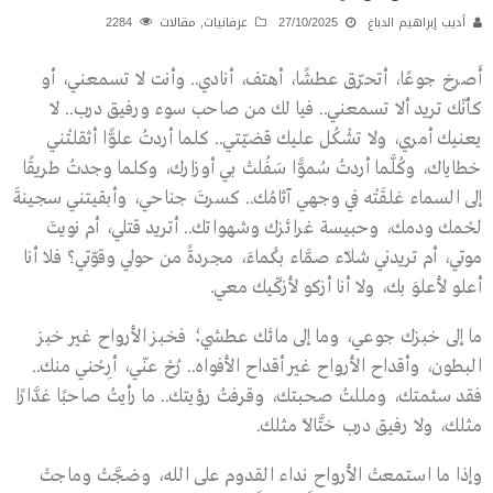
أديب إبراهيم الدباغ
27/10/2025
عرفانيات
,
مقالات
2284
أَصرخ جوعًا، أتحرّق عطشًا، أهتف، أنادي.. وأنت لا تسمعني، أو
كأنّك تريد ألا تسمعني.. فيا لك من صاحب سوء ورفيق درب.. لا
يعنيك أمري، ولا تشْكُل عليك قضيّتي.. كلما أردتُ علوًّا أثقلتْني
خطاياك، وكُلَّما أردتُ سُموًّا سَفُلتْ بي أوزارك، وكلما وجدتُ طريقًا
إلى السماء غلقَتْه في وجهي آثامُك.. كسرتَ جناحي، وأبقيتني سجينةَ
لحْمك ودمك، وحبيسة غرائزك وشهواتك.. أتريد قتلي، أم نويتَ
موتي، أم تريدني شلاّء صمَّاء بكْماءَ، مجردةً من حولي وقوّتي؟ فلا أنا
أعلو لأعلوَ بك، ولا أنا أزكو لأزكّيك معي.
ما إلى خبزك جوعي، وما إلى مائك عطشي؛ فخبز الأرواح غير خبز
البطون، وأقداح الأرواح غير أقداح الأفواه.. رُحْ عنّي، أرِحْني منك..
فقد سئمتك، ومللتُ صحبتك، وقرفتُ رؤيتك.. ما رأيتُ صاحبًا غدَّارًا
مثلك، ولا رفيق درب ختَّالاً مثلك.
وإذا ما استمعتْ الأرواح نداء القدوم على الله، وضجَّتْ وماجتْ