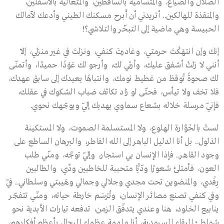
الضلال والضياع، والمتسامية بالساقطين، والمتعالية بالأسفلين،
والمنقذة للهالكين.. أتريدني أن أَبرح مسكنك الطيني وأدعك لآمالك
الحبيسة وهي ماضية إلى التبخّر والتلاشي؟!
إنك وإن انتهَكْتَ حرمتي، وغادرتَ كنفي، ونزلتَ في غير منزلي، إلاّ
أنني لا زلتُ أشفق عليك، وأرثي لك، وأرجو لك عَوْدًا حميدًا، وأتمنّى
لك صحوةً تُوقظ من غطيط نومك، وانتباهًا يعيدك إلى سابق عهدك،
فلا تخف ولا تيأس، فحتّى لو زاد تكاثف ضباب الشكوك في عقلك،
فإنّي مرسلة خلاله بشعاع سماوي يهديك إليّ ويوجّهك نحوي.
لستُ بالخَوَّارة الهلوع، ولا المستسلمة الصموت، ولا المستكينة
الذلول.. بل أنا الدليل الباهر إلى الله الفاطر، والبرهان الساطع على
وجود القاهر.. فإذا الإنسان بي استجار، وإليّ توجَّه، ومنّي طلب
العون، فأمتلئ شعورًا ودّيًّا متحببة للخاطبين ودِّي، والطالبين
رِفْدي، والمنضوين تحت مجدي وجلالي وجمالي وهَيبتي وسلطاني.. فيّ
وفي كنفي تصنع مصائر الإنسان، وتُرْسَم خارطة حياته، ومنّي تتفجّر
ينابيع الخلود، هنا وعندي يتدفّق الزمن، تدفعه تيارات الأبدية نحو
شواطئ البقاء السرمدية، أنا ملهمة عظماء الرجال بأعظم أفكارهم،