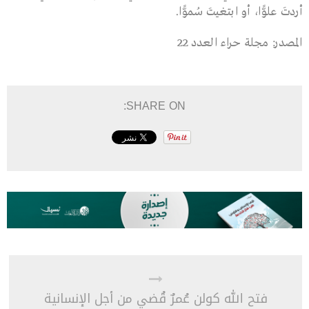
أردتَ علوًّا، أو ابتغيتَ سُموًّا.
المصدر: مجلة حراء العدد 22
SHARE ON:
فتح الله كولن عُمرٌ قُضي من أجل الإنسانية